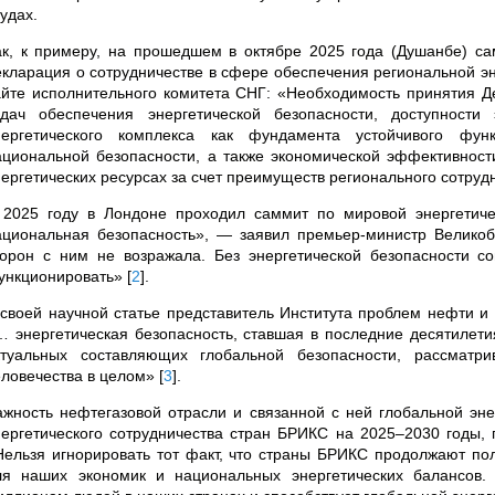
удах.
ак, к примеру, на прошедшем в октябре 2025 года (Душанбе) са
екларация о сотрудничестве в сфере обеспечения региональной эн
айте исполнительного комитета СНГ: «Необходимость принятия Д
адач обеспечения энергетической безопасности, доступности
нергетического комплекса как фундамента устойчивого фун
ациональной безопасности, а также экономической эффективност
нергетических ресурсах за счет преимуществ регионального сотру
 2025 году в Лондоне проходил саммит по мировой энергетиче
ациональная безопасность», — заявил премьер-министр Велико
торон с ним не возражала. Без энергетической безопасности 
ункционировать»
[
2
]
.
 своей научной статье представитель Института проблем нефти и 
… энергетическая безопасность, ставшая в последние десятилети
ктуальных составляющих глобальной безопасности, рассматри
еловечества в целом»
[
3
]
.
ажность нефтегазовой отрасли и связанной с ней глобальной эне
нергетического сотрудничества стран БРИКС на 2025–2030 годы, 
Нельзя игнорировать тот факт, что страны БРИКС продолжают пол
ля наших экономик и национальных энергетических балансов. 