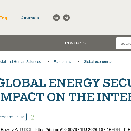
Journals
Eng
CONTACTS
cial and Human Sciences
Economics
Global economics
GLOBAL ENERGY SECU
IMPACT ON THE INT
esearch article
Bozrov A. R.
DOI
:
https://doi.org/10.60797/IRJ.2026.167.16
EDN
:
FI