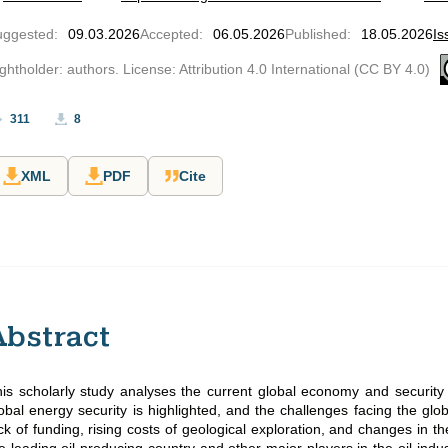
uggested
:
09.03.2026
Accepted
:
06.05.2026
Published
:
18.05.2026
Is
ghtholder: authors. License: Attribution 4.0 International (CC BY 4.0)
311
8
XML
PDF
Cite
Abstract
is scholarly study analyses the current global economy and security 
obal energy security is highlighted, and the challenges facing the glob
ck of funding, rising costs of geological exploration, and changes in 