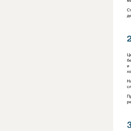
м
С
де
Ц
б
и
хо
Н
с
П
р