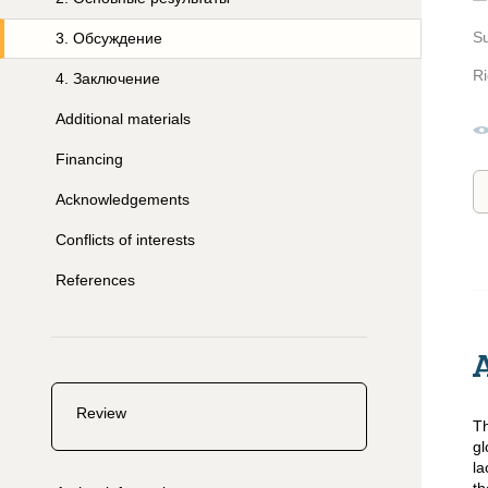
S
3
.
Обсуждение
Ri
4
.
Заключение
Additional materials
Financing
Acknowledgements
Conflicts of interests
References
Review
Th
gl
la