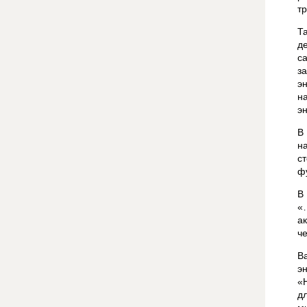
тр
Т
д
с
з
э
н
э
В
н
с
ф
В
«
а
ч
В
э
«
д