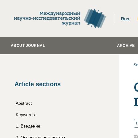
Rus
ABOUT JOURNAL
ARCHIVE
So
Article sections
Abstract
Keywords
R
1
.
Введение
2
.
Основные результаты