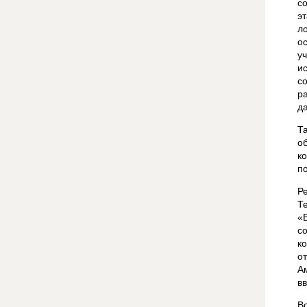
с
э
л
о
у
и
с
р
д
Т
о
к
п
Р
Т
«
с
к
о
А
в
В