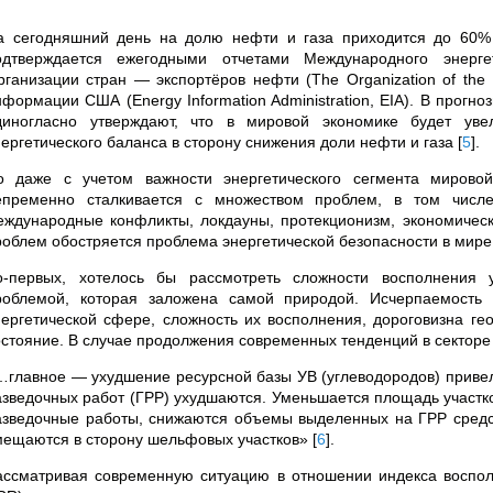
а сегодняшний день на долю нефти и газа приходится до 60%
одтверждается ежегодными отчетами Международного энергетич
рганизации стран — экспортёров нефти (The Organization of the P
нформации США (Energy Information Administration, EIA). В прогн
диногласно утверждают, что в мировой экономике будет уве
нергетического баланса в сторону снижения доли нефти и газа
[
5
]
.
о даже с учетом важности энергетического сегмента мировой
епременно сталкивается с множеством проблем, в том числе
еждународные конфликты, локдауны, протекционизм, экономическ
роблем обостряется проблема энергетической безопасности в мире
о-первых, хотелось бы рассмотреть сложности восполнения 
роблемой, которая заложена самой природой. Исчерпаемость
нергетической сфере, сложность их восполнения, дороговизна гео
остояние. В случае продолжения современных тенденций в секторе 
…главное — ухудшение ресурсной базы УВ (углеводородов) привели 
азведочных работ (ГРР) ухудшаются. Уменьшается площадь участко
азведочные работы, снижаются объемы выделенных на ГРР средств
мещаются в сторону шельфовых участков»
[
6
]
.
ассматривая современную ситуацию в отношении индекса восполн