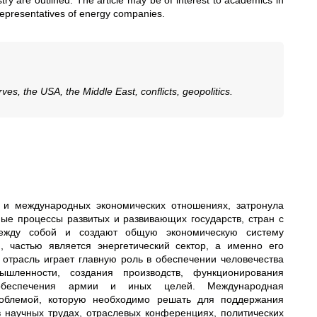
stry are outlined. The article may be of interest to academics in
d representatives of energy companies.
ves, the USA, the Middle East, conflicts, geopolitics.
 и международных экономических отношениях, затронула
ные процессы развитых и развивающих государств, стран с
ежду собой и создают общую экономическую систему
, частью является энергетический сектор, а именно его
 отрасль играет главную роль в обеспечении человечества
шленности, создания производств, функционирования
в, обеспечения армии и иных целей. Международная
проблемой, которую необходимо решать для поддержания
 научных трудах, отраслевых конференциях, политических