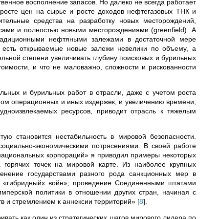
венное восполнение запасов. Но далеко не всегда работает
 росте цен на сырье и росте доходов нефтегазовых ТНК и
ительные средства на разработку новых месторождений,
ами и полностью новыми месторождениями (greenfield). А
традиционными нефтяными залежами в достаточной мере
 есть открываемые новые залежи невелики по объему, а
льной степени увеличивать глубину поисковых и бурильных
тоимости, и что не маловажно, сложности и рискованности
льных и бурильных работ в отрасли, даже с учетом роста
том операционных и иных издержек, и увеличению времени,
удноизвлекаемых ресурсов, приводит отрасль к тяжелым
стую становится нестабильность в мировой безопасности.
социально-экономическими потрясениями. В своей работе
снациональных корпораций» я приводил примеры некоторых
а горячих точек на мировой карте. Из наиболее крупных
менение государствами разного рода санкционных мер в
я «гибридныйх войн»; проведение Соединенными штатами
мперской политики в отношении других стран, начиная с
тв и стремлением к аннексии территорий»
[
8
]
.
ать как один из стратегических шагов мирового лидера по