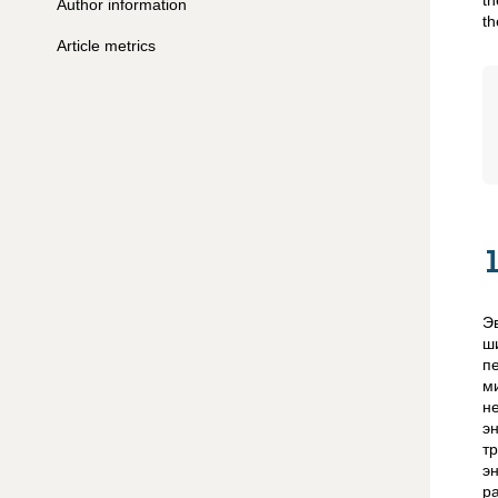
th
Author information
th
Article metrics
Э
ш
п
м
н
э
т
э
р