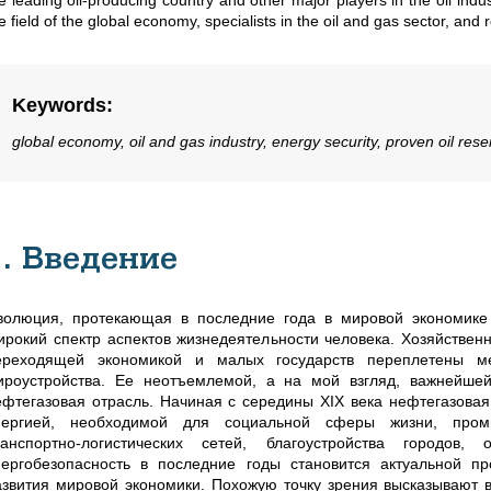
e leading oil-producing country and other major players in the oil indu
e field of the global economy, specialists in the oil and gas sector, an
Keywords
:
global economy, oil and gas industry, energy security, proven oil reser
1. Введение
волюция, протекающая в последние года в мировой экономике
ирокий спектр аспектов жизнедеятельности человека. Хозяйствен
ереходящей экономикой и малых государств переплетены м
ироустройства. Ее неотъемлемой, а на мой взгляд, важнейшей
ефтегазовая отрасль. Начиная с середины XIX века нефтегазовая
нергией, необходимой для социальной сферы жизни, промы
ранспортно-логистических сетей, благоустройства городо
нергобезопасность в последние годы становится актуальной 
азвития мировой экономики. Похожую точку зрения высказывают в