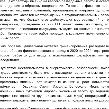
окращают расходы именно на геолого-разведочные работы и естест
та тенденция в обратном направлении. То есть не факт, что при
окальных нефтяных компаний, производители направят дополн
собенно это касается месторождений с трудноизвлекаемыми запас
читывая то, что большинство действующих месторождений с 
сследованы, проведение на них ГРР имеет меньшую отдачу, то
оответственно компании вынуждены выходить на шельф и в значите
абот. Проведение таких работ приводит к кратному увеличению с
анных работ.
аким образом, длительная нехватка финансирования разведовате
бщего объема финансирования в период с 2020 по 2024 годы, рос
оторое требуется для ввода в эксплуатацию шельфовых или тр
оследствиям.
езультатом нестабильности в энергетической безопасности зача
екущее десятилетие было очень насыщено геополитическими и 
Влияние мировой экономики и геополитики на деятельность тран
овременных явлений, вот некоторые из них: «…рост количеств
онфликтов — Украина, Сирия, Израиль, Венесуэла, Иран; при
тношении иных субъектов мировой экономики вплоть до ведени
мерики (как одной из крупнейших экономик мира) неприкрытой и
ведения заградительных пошлин до захвата лидеров иных государс
оенные действия Соединенных штатов Америки возможно рассматрив