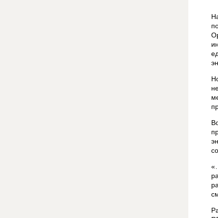
Н
п
О
и
е
э
Н
н
м
п
В
п
э
с
«
р
р
с
Р