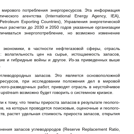
 мирового потребления энергоресурсов. Эта информация
еского агентства (International Energy Agency, IEA),
etroleum Exporting Countries), Управления энергетической
озных расчетах до 2030 и 2050 годов указанные организации
личиваться энергопотребление, но возможно изменение
 экономики, в частности нефтегазовой сферы, отрасль
: волатильность цен на сырье, истощаемость запасов,
ие и гибридные войны и другое. Из-за приведенных выше
.
углеводородных запасов. Это является основоположной
 ресурсов, при исследовании положения дел в мировой
лого-разведочных работ, приводят отрасль в неустойчивое
upstream возможно будет говорить о системном кризисе.
к тому, что темпы прироста запасов в результате геолого-
в, на которых проводятся поисковые, оценочные и геолого-
, растет удельная стоимость прироста запасов, открытия
ения запасов углеводородов (Reserve Replacement Ratio,