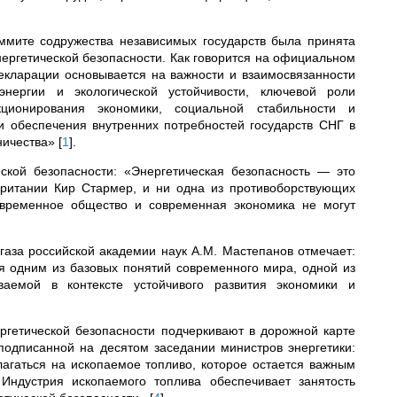
ммите содружества независимых государств была принята
ергетической безопасности. Как говорится на официальном
екларации основывается на важности и взаимосвязанности
 энергии и экологической устойчивости, ключевой роли
кционирования экономики, социальной стабильности и
и обеспечения внутренних потребностей государств СНГ в
дничества»
[
1
]
.
ской безопасности: «Энергетическая безопасность — это
британии Кир Стармер, и ни одна из противоборствующих
современное общество и современная экономика не могут
газа российской академии наук А.М. Мастепанов отмечает:
я одним из базовых понятий современного мира, одной из
ваемой в контексте устойчивого развития экономики и
ргетической безопасности подчеркивают в дорожной карте
подписанной на десятом заседании министров энергетики:
агаться на ископаемое топливо, которое остается важным
Индустрия ископаемого топлива обеспечивает занятость