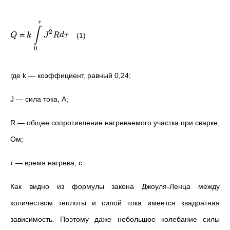
τ
∫
2
=
Q
k
J
R
d
τ
(1)
0
где k — коэффициент, равный 0,24;
J — сила тока, А;
R — общее сопротивление нагреваемого участка при сварке,
Ом;
τ — время нагрева, с.
Как видно из формулы закона Джоуля-Ленца между
количеством теплоты и силой тока имеется квадратная
зависимость. Поэтому даже небольшое колебание силы