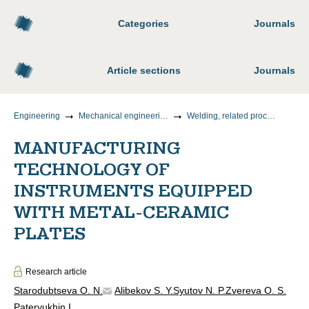
Categories
Journals
Article sections
Journals
Engineering
Mechanical engineering
Welding, related processes and technologies
MANUFACTURING
TECHNOLOGY OF
INSTRUMENTS EQUIPPED
WITH METAL-CERAMIC
PLATES
Research article
Starodubtseva O. N.
Alibekov S. Y.
Syutov N. P.
Zvereva O. S.
Pateryukhin I.