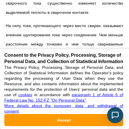
сварочного тока существенно изменяет количество
выделяемой теплоты в сварочном контакте.
На силу тока, протекающего через место сварки, оказывают
влияние шунтирование тока через соединение. Чем меньше
расстояние между точками и чем толще свариваемые
детали, тем больше потери на шунтирование
[
3
]
. Они
Consent to the Privacy Policy, Processing, Storage of
Personal Data, and Collection of Statistical Information
возрастают и в случае повышенного контактного
The Privacy Policy, Processing, Storage of Personal Data, and
сопротивления из-за неудовлетворительной подготовки
Collection of Statistical Information defines the Operator's policy
regarding the processing of User Data when they use the
свариваемых поверхностей при малом давлении на
Resource, and also contains information about the implemented
requirements for the protection of Users' personal data and the
электроды.
use of
cookies
in accordance with
paragraph 1 of Article 6 of
Federal Law No. 152-FZ "On Personal Data"
.
На образование соединения оказывает существенное
More details about the purposes, data, and withdrawal of
consent
.
влияние общее сопротивление R – зоны сварки на участке
Accept
электрод – электрод. Его можно представить в виде