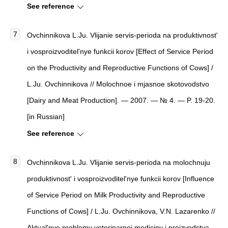
See reference
Ovchinnikova L.Ju. Vlijanie servis-perioda na produktivnost'
i vosproizvoditel'nye funkcii korov [Effect of Service Period
on the Productivity and Reproductive Functions of Cows] /
L.Ju. Ovchinnikova // Molochnoe i mjasnoe skotovodstvo
[Dairy and Meat Production]. — 2007. — № 4. — P. 19-20.
[in Russian]
See reference
Ovchinnikova L.Ju. Vlijanie servis-perioda na molochnuju
produktivnost' i vosproizvoditel'nye funkcii korov [Influence
of Service Period on Milk Productivity and Reproductive
Functions of Cows] / L.Ju. Ovchinnikova, V.N. Lazarenko //
Aktual'nye problemy veterinarnoj mediciny i proizvodstva