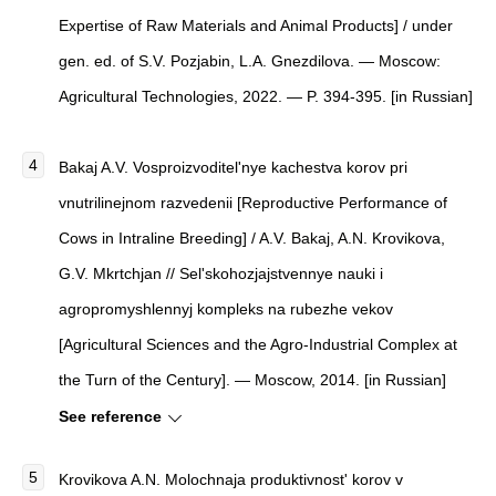
Expertise of Raw Materials and Animal Products] / under
gen. ed. of S.V. Pozjabin, L.A. Gnezdilova. — Moscow:
Agricultural Technologies, 2022. — P. 394-395. [in Russian]
Bakaj A.V. Vosproizvoditel'nye kachestva korov pri
vnutrilinejnom razvedenii [Reproductive Performance of
Cows in Intraline Breeding] / A.V. Bakaj, A.N. Krovikova,
G.V. Mkrtchjan // Sel'skohozjajstvennye nauki i
agropromyshlennyj kompleks na rubezhe vekov
[Agricultural Sciences and the Agro-Industrial Complex at
the Turn of the Century]. — Moscow, 2014. [in Russian]
See reference
Krovikova A.N. Molochnaja produktivnost' korov v