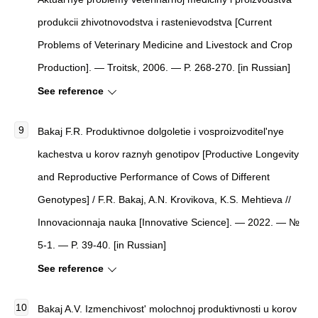
produkcii zhivotnovodstva i rastenievodstva [Current
Problems of Veterinary Medicine and Livestock and Crop
Production]. — Troitsk, 2006. — P. 268-270. [in Russian]
See reference
Bakaj F.R. Produktivnoe dolgoletie i vosproizvoditel'nye
kachestva u korov raznyh genotipov [Productive Longevity
and Reproductive Performance of Cows of Different
Genotypes] / F.R. Bakaj, A.N. Krovikova, K.S. Mehtieva //
Innovacionnaja nauka [Innovative Science]. — 2022. — №
5-1. — P. 39-40. [in Russian]
See reference
Bakaj A.V. Izmenchivost' molochnoj produktivnosti u korov