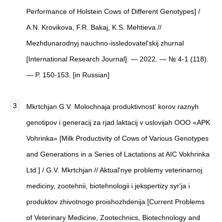
Performance of Holstein Cows of Different Genotypes] /
A.N. Krovikova, F.R. Bakaj, K.S. Mehtieva //
Mezhdunarodnyj nauchno-issledovatel'skij zhurnal
[International Research Journal]. — 2022. — № 4-1 (118).
— P. 150-153. [in Russian]
Mkrtchjan G.V. Molochnaja produktivnost' korov raznyh
genotipov i generacij za rjad laktacij v uslovijah OOO «APK
Vohrinka» [Milk Productivity of Cows of Various Genotypes
and Generations in a Series of Lactations at AIC Vokhrinka
Ltd.] / G.V. Mkrtchjan // Aktual'nye problemy veterinarnoj
mediciny, zootehnii, biotehnologii i jekspertizy syr'ja i
produktov zhivotnogo proishozhdenija [Current Problems
of Veterinary Medicine, Zootechnics, Biotechnology and