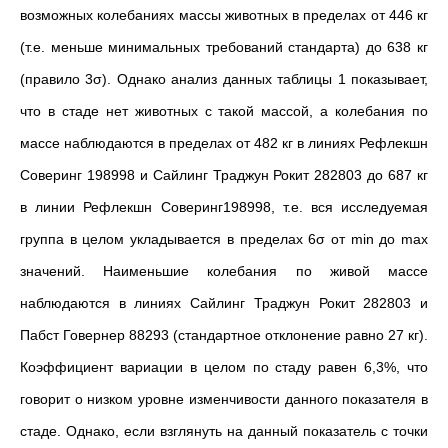
возможных колебаниях массы животных в пределах от 446 кг
(т.е. меньше минимальных требований стандарта) до 638 кг
(правило 3σ). Однако анализ данных таблицы 1 показывает,
что в стаде нет животных с такой массой, а колебания по
массе наблюдаются в пределах от 482 кг в линиях Рефлекшн
Соверинг 198998 и Сайлинг Траджун Рокит 282803 до 687 кг
в линии Рефлекшн Соверинг198998, т.е. вся исследуемая
группа в целом укладывается в пределах 6σ от min до max
значений. Наименьшие колебания по живой массе
наблюдаются в линиях Сайлинг Траджун Рокит 282803 и
Пабст Говернер 88293
(стандартное отклонение равно 27 кг).
Коэффициент вариации в целом по стаду равен 6,3%, что
говорит о низком уровне изменчивости данного показателя в
стаде. Однако, если взглянуть на данный показатель с точки