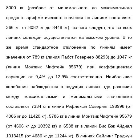
8000 кг (разброс от минимального до максимального
среднего арифметического значения по линиям составляет
366 кг: от 8082 кг до 8448 кг), из чего следует, что во всех
линиях селекция осуществляется на высоком уровне. В то
же время стандартное отклонение по линиям имеет
значения от 789 кг (линия Пабст Говернер 88293) до 1047 кг
(линия Монтвик Чифтейн 95679) при коэффициентах
вариации от 9,4% до 12,9% соответственно. Наибольшие
колебания наблюдаются в ведущих линиях, где различия
между максимальными и минимальными значениями
составляют 7334 кг в линии Рефлекшн Соверинг 198998 (от
4086 кг до 11420 кг), 5786 кг в линии Монтвик Чифтейн 95679
(от 4606 кг до 10392 кг) и 6538 кг в линии Вис Бэк Айдиал
1013415 (от 4686 кг до 11244 кг). В линиях Сайлинг Траджун