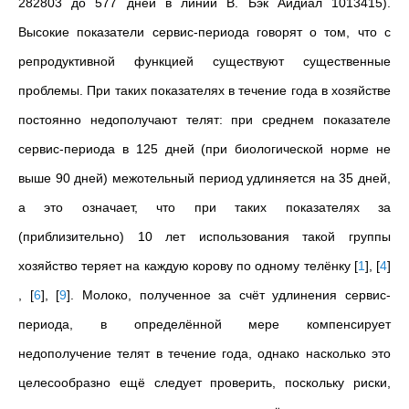
282803 до 577 дней в линии В. Бэк Айдиал 1013415).
Высокие показатели сервис-периода говорят о том, что с
репродуктивной функцией существуют существенные
проблемы. При таких показателях в течение года в хозяйстве
постоянно недополучают телят: при среднем показателе
сервис-периода в 125 дней (при биологической норме не
выше 90 дней) межотельный период удлиняется на 35 дней,
а это означает, что при таких показателях за
(приблизительно) 10 лет использования
такой группы
хозяйство теряет на каждую корову по одному телёнку
[
1
]
,
[
4
]
,
[
6
]
,
[
9
]
. Молоко, полученное за счёт удлинения сервис-
периода, в определённой мере компенсирует
недополучение телят в течение года, однако насколько это
целесообразно ещё следует проверить, поскольку риски,