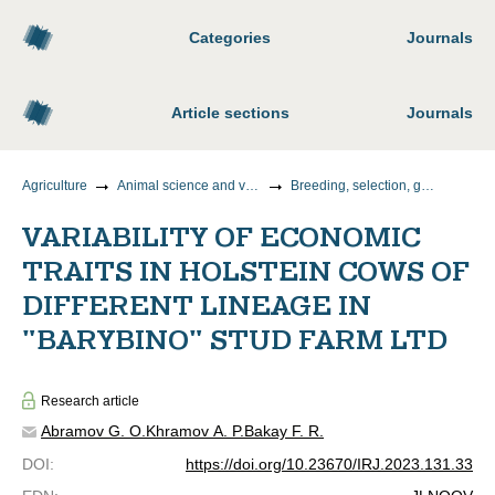
Categories
Journals
Article sections
Journals
Agriculture
Animal science and veterinary medicine
Breeding, selection, genetics and biotechnology of animals
VARIABILITY OF ECONOMIC
TRAITS IN HOLSTEIN COWS OF
DIFFERENT LINEAGE IN
"BARYBINO" STUD FARM LTD
Research article
Abramov G. O.
Khramov A. P.
Bakay F. R.
DOI
:
https://doi.org/10.23670/IRJ.2023.131.33