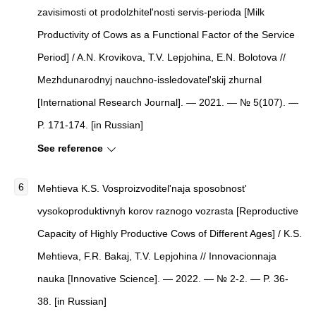
zavisimosti ot prodolzhitel'nosti servis-perioda [Milk
Productivity of Cows as a Functional Factor of the Service
Period] / A.N. Krovikova, T.V. Lepjohina, E.N. Bolotova //
Mezhdunarodnyj nauchno-issledovatel'skij zhurnal
[International Research Journal]. — 2021. — № 5(107). —
P. 171-174. [in Russian]
See reference
Mehtieva K.S. Vosproizvoditel'naja sposobnost'
vysokoproduktivnyh korov raznogo vozrasta [Reproductive
Capacity of Highly Productive Cows of Different Ages] / K.S.
Mehtieva, F.R. Bakaj, T.V. Lepjohina // Innovacionnaja
nauka [Innovative Science]. — 2022. — № 2-2. — P. 36-
38. [in Russian]