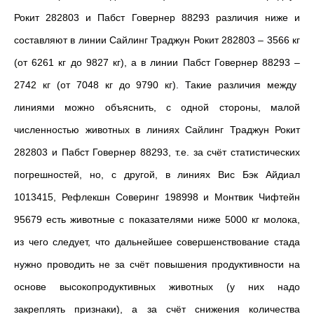
Рокит 282803 и
Пабст Говернер 88293
различия ниже и
составляют в линии Сайлинг Траджун Рокит 282803
–
3566 кг
(от 6261 кг до 9827 кг), а в линии Пабст Говернер 88293
–
2742 кг (от 7048 кг до 9790 кг). Такие различия между
линиями можно объяснить, с одной стороны, малой
численностью животных в линиях Сайлинг Траджун Рокит
282803 и
Пабст Говернер 88293, т.е. за счёт статистических
погрешностей,
но, с другой, в линиях Вис Бэк Айдиал
1013415,
Рефлекшн Соверинг 198998 и Монтвик Чифтейн
95679 есть животные с показателями ниже 5000 кг молока,
из чего следует, что дальнейшее совершенствование стада
нужно проводить не за счёт повышения продуктивности на
основе высокопродуктивных животных (у них надо
закреплять признаки), а за счёт снижения количества