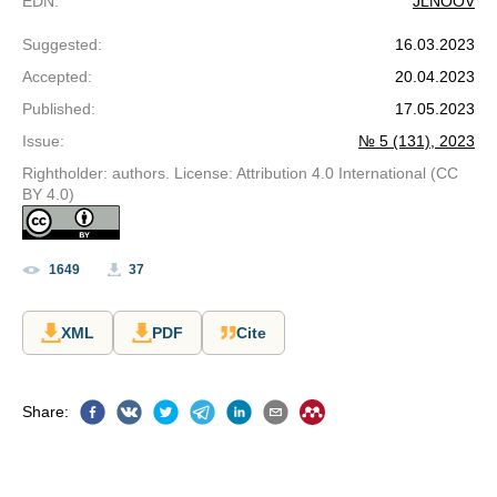
EDN
:
JLNOOV
Suggested
:
16.03.2023
Accepted
:
20.04.2023
Published
:
17.05.2023
Issue
:
№ 5 (131), 2023
Rightholder: authors. License: Attribution 4.0 International (CC
BY 4.0)
1649
37
XML
PDF
Cite
Share
: