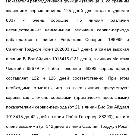
Показатели репродуктивной функции (таблица 3) со средним
значением сервис-периода 125 дней для стада с удоем в
8337 кг очень хорошие. По линиям различия
несущественные: наименьшая величина сервис-периода
наблюдается в линиях Рефлекшн Соверинг 198998 и
Сайлинг Траджун Рокит 282803
(117 дней), а самая высокая
в линии В. Бэк Айдиал 1013415 (131 день), в линиях Монтвик
Чифтейн 95679 и
Пабст Говернер 88293
сервис-период
составляет 122 и 126 дней соответственно.
При этом
необходимо отметить, что во всех линиях присутствуют
коровы как с очень хорошими (практически идеальными)
показателями сервис-периода (от 21 в линии Вис Бэк Айдиал
1013415 до 42 дней в линии Пабст Говернер 88293), так и с
очень высокими (от 342 дней в линии Сайлинг Траджун Рокит