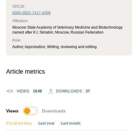
ORCID:
0000-0002-7417-4308
Affiliation
Moscow State Academy of Veterinary Medicine and Biotechnology
named after K.I. Skriabin, Moscow, Russian Federation
Role
:
Author, Approbation, Writing, reviewing and editing
Article metrics
VIEWS
:
1649
DOWNLOADS
:
37
Views
Downloads
For all the time
Last year
Last month