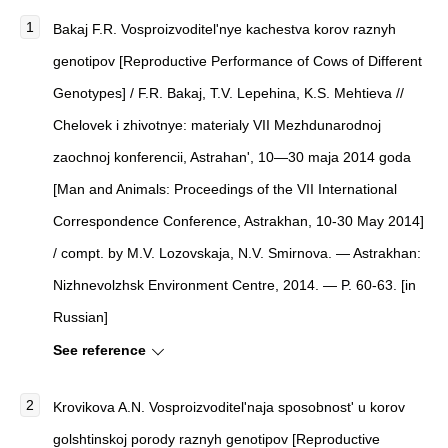
Bakaj F.R. Vosproizvoditel'nye kachestva korov raznyh
genotipov [Reproductive Performance of Cows of Different
Genotypes] / F.R. Bakaj, T.V. Lepehina, K.S. Mehtieva //
Chelovek i zhivotnye: materialy VII Mezhdunarodnoj
zaochnoj konferencii, Astrahan', 10—30 maja 2014 goda
[Man and Animals: Proceedings of the VII International
Correspondence Conference, Astrakhan, 10-30 May 2014]
/ compt. by M.V. Lozovskaja, N.V. Smirnova. — Astrakhan:
Nizhnevolzhsk Environment Centre, 2014. — P. 60-63. [in
Russian]
See reference
Krovikova A.N. Vosproizvoditel'naja sposobnost' u korov
golshtinskoj porody raznyh genotipov [Reproductive