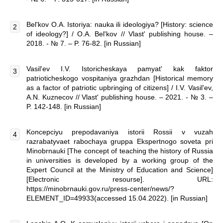
Bel'kov O.A. Istoriya: nauka ili ideologiya? [History: science
of ideology?] / O.A. Bel'kov // Vlast' publishing house. –
2018. - № 7. – P. 76-82. [in Russian]
Vasil'ev I.V. Istoricheskaya pamyat' kak faktor
patrioticheskogo vospitaniya grazhdan [Historical memory
as a factor of patriotic upbringing of citizens] / I.V. Vasil'ev,
A.N. Kuznecov // Vlast' publishing house. – 2021. - № 3. –
P. 142-148. [in Russian]
Koncepciyu prepodavaniya istorii Rossii v vuzah
razrabatyvaet rabochaya gruppa Ekspertnogo soveta pri
Minobrnauki [The concept of teaching the history of Russia
in universities is developed by a working group of the
Expert Council at the Ministry of Education and Science]
[Electronic resourse]. URL:
https://minobrnauki.gov.ru/press-center/news/?
ELEMENT_ID=49933(accessed 15.04.2022). [in Russian]