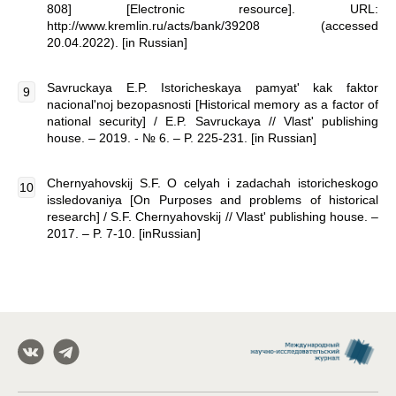
808] [Electronic resource]. URL:
http://www.kremlin.ru/acts/bank/39208 (accessed
20.04.2022). [in Russian]
Savruckaya E.P. Istoricheskaya pamyat' kak faktor
nacional'noj bezopasnosti [Historical memory as a factor of
national security] / E.P. Savruckaya // Vlast' publishing
house. – 2019. - № 6. – P. 225-231. [in Russian]
Chernyahovskij S.F. O celyah i zadachah istoricheskogo
issledovaniya [On Purposes and problems of historical
research] / S.F. Chernyahovskij // Vlast' publishing house. –
2017. – P. 7-10. [inRussian]