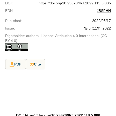
DOI
:
https://doi.org/10.23670/IRJ.2022.119.5.086
EDN
:
JBSFHH
Published
:
2022/05/17
Issue
:
№ 5 (119), 2022
Rightholder: authors. License: Attribution 4.0 International (CC
BY 4.0)
PDF
Cite
DOI: https://doi.org/10.23670/IRJ.2022.119.5.086