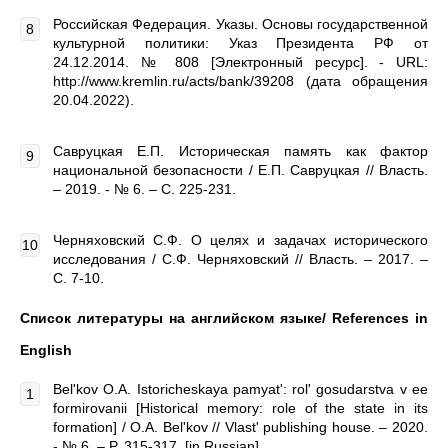
Российская Федерация. Указы. Основы государственной
культурной политики: Указ Президента РФ от
24.12.2014. № 808 [Электронный ресурс]. - URL:
http://www.kremlin.ru/acts/bank/39208 (дата обращения
20.04.2022).
Савруцкая Е.П. Историческая память как фактор
национальной безопасности / Е.П. Савруцкая // Власть.
– 2019. - № 6. – С. 225-231.
Черняховский С.Ф. О целях и задачах исторического
исследования / С.Ф. Черняховский // Власть. – 2017. –
С. 7-10.
Список литературы на английском языке/
References in
English
Bel'kov O.A. Istoricheskaya pamyat': rol' gosudarstva v ee
formirovanii [Historical memory: role of the state in its
formation] / O.A. Bel'kov // Vlast' publishing house. – 2020.
- № 6. – P. 315-317. [in Russian]