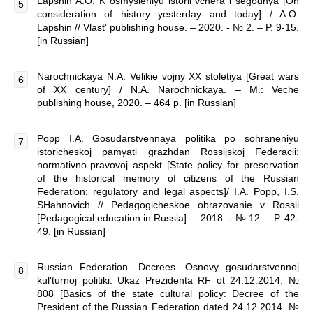
Lapshin A.O. K osmysleniyu istorii vchera i segodnya [On
consideration of history yesterday and today] / A.O.
Lapshin // Vlast' publishing house. – 2020. - № 2. – P. 9-15.
[in Russian]
Narochnickaya N.A. Velikie vojny XX stoletiya [Great wars
of XX century] / N.A. Narochnickaya. – M.: Veche
publishing house, 2020. – 464 p. [in Russian]
Popp I.A. Gosudarstvennaya politika po sohraneniyu
istoricheskoj pamyati grazhdan Rossijskoj Federacii:
normativno-pravovoj aspekt [State policy for preservation
of the historical memory of citizens of the Russian
Federation: regulatory and legal aspects]/ I.A. Popp, I.S.
SHahnovich // Pedagogicheskoe obrazovanie v Rossii
[Pedagogical education in Russia]. – 2018. - № 12. – P. 42-
49. [in Russian]
Russian Federation. Decrees. Osnovy gosudarstvennoj
kul'turnoj politiki: Ukaz Prezidenta RF ot 24.12.2014. №
808 [Basics of the state cultural policy: Decree of the
President of the Russian Federation dated 24.12.2014. №