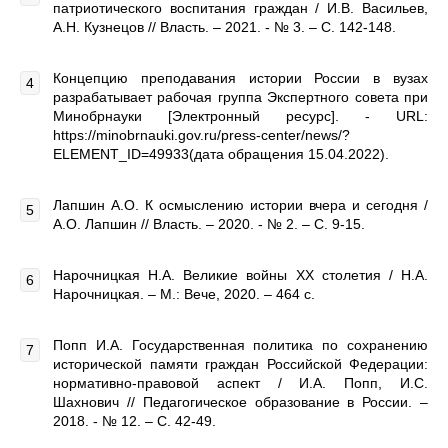
патриотического воспитания граждан / И.В. Васильев,
А.Н. Кузнецов // Власть. – 2021. - № 3. – С. 142-148.
Концепцию преподавания истории России в вузах
разрабатывает рабочая группа Экспертного совета при
Минобрнауки [Электронный ресурс]. - URL:
https://minobrnauki.gov.ru/press-center/news/?
ELEMENT_ID=49933(дата обращения 15.04.2022).
Лапшин А.О. К осмыслению истории вчера и сегодня /
А.О. Лапшин // Власть. – 2020. - № 2. – С. 9-15.
Нарочницкая Н.А. Великие войны XX столетия / Н.А.
Нарочницкая. – М.: Вече, 2020. – 464 с.
Попп И.А. Государственная политика по сохранению
исторической памяти граждан Российской Федерации:
нормативно-правовой аспект / И.А. Попп, И.С.
Шахнович // Педагогическое образование в России. –
2018. - № 12. – С. 42-49.