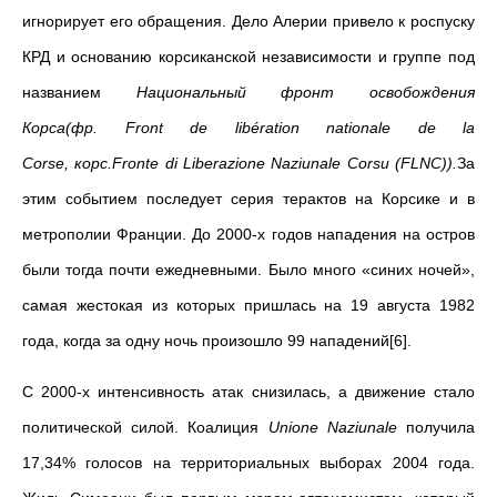
игнорирует его обращения. Дело Алерии привело к роспуску
КРД и основанию корсиканской независимости и группе под
названием
Национальный фронт освобождения
Корса(фр.
Front
de
lib
é
ration
nationale
de
la
Corse
,
корс.
Fronte
di
Liberazione
Naziunale
Corsu
(
FLNC
)).
За
этим событием последует серия терактов на Корсике и в
метрополии Франции. До 2000-х годов нападения на остров
были тогда почти ежедневными. Было много «синих ночей»,
самая жестокая из которых пришлась на 19 августа 1982
года, когда за одну ночь произошло 99 нападений[6].
С 2000-х интенсивность атак снизилась, а движение стало
политической силой. Коалиция
Unione Naziunale
получила
17,34% голосов на территориальных выборах 2004 года.