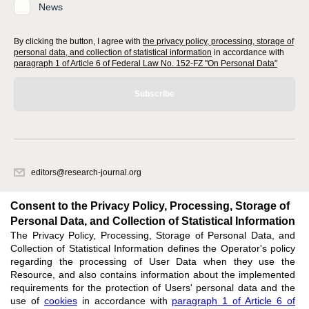
News
By clicking the button, I agree with
the privacy policy, processing, storage of
personal data, and collection of statistical information
in accordance with
paragraph 1 of Article 6 of Federal Law No. 152-FZ "On Personal Data"
Subscribe
editors@research-journal.org
620066, Sverdlovsk region, Yekaterinburg, st. Akademicheskaya, 11A,
office 1
Consent to the Privacy Policy, Processing, Storage of
Personal Data, and Collection of Statistical Information
The Privacy Policy, Processing, Storage of Personal Data, and
Feedback
Collection of Statistical Information defines the Operator's policy
regarding the processing of User Data when they use the
Resource, and also contains information about the implemented
requirements for the protection of Users' personal data and the
use of
cookies
in accordance with
paragraph 1 of Article 6 of