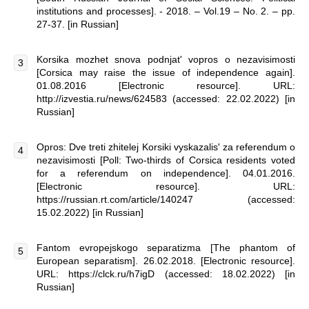
institutions and processes]. - 2018. – Vol.19 – No. 2. – pp.
27-37. [in Russian]
Korsika mozhet snova podnjat' vopros o nezavisimosti
[Corsica may raise the issue of independence again].
01.08.2016 [Electronic resource]. URL:
http://izvestia.ru/news/624583 (accessed: 22.02.2022) [in
Russian]
Opros: Dve treti zhitelej Korsiki vyskazalis' za referendum o
nezavisimosti [Poll: Two-thirds of Corsica residents voted
for a referendum on independence]. 04.01.2016.
[Electronic resource]. URL:
https://russian.rt.com/article/140247 (accessed:
15.02.2022) [in Russian]
Fantom evropejskogo separatizma [The phantom of
European separatism]. 26.02.2018. [Electronic resource].
URL: https://clck.ru/h7igD (accessed: 18.02.2022) [in
Russian]