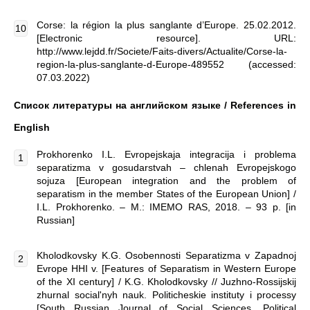
Corse: la région la plus sanglante d’Europe. 25.02.2012.
[Electronic resource]. URL:
http://www.lejdd.fr/Societe/Faits-divers/Actualite/Corse-la-
region-la-plus-sanglante-d-Europe-489552 (accessed:
07.03.2022)
Список литературы на английском языке /
References in
English
Prokhorenko I.L. Evropejskaja integracija i problema
separatizma v gosudarstvah – chlenah Evropejskogo
sojuza [European integration and the problem of
separatism in the member States of the European Union] /
I.L. Prokhorenko. – M.: IMEMO RAS, 2018. – 93 p. [in
Russian]
Kholodkovsky K.G. Osobennosti Separatizma v Zapadnoj
Evrope HHI v. [Features of Separatism in Western Europe
of the XI century] / K.G. Kholodkovsky // Juzhno-Rossijskij
zhurnal social'nyh nauk. Politicheskie instituty i processy
[South Russian Journal of Social Sciences. Political