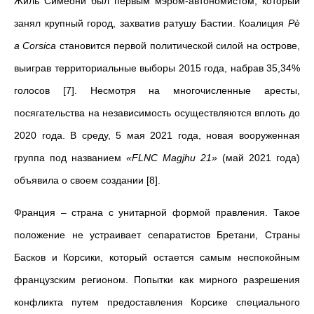
Жиль Симеони был первым мэром-автономистом, который
занял крупный город, захватив ратушу Бастии. Коалиция
Pè
a Corsica
становится первой политической силой на острове,
выиграв территориальные выборы 2015 года, набрав 35,34%
голосов [7]. Несмотря на многочисленные аресты,
посягательства на независимость осуществляются вплоть до
2020 года. В среду, 5 мая 2021 года, новая вооруженная
группа под названием
«FLNC Magjhu 21»
(май 2021 года)
объявила о своем создании [8].
Франция – страна с унитарной формой правления. Такое
положение не устраивает сепаратистов Бретани, Страны
Басков и Корсики, который остается самым неспокойным
французским регионом. Попытки как мирного разрешения
конфликта путем предоставления Корсике специального