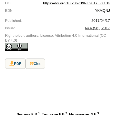
DOI
:
https://doi.org/10.23670/IRJ.2017.58.104
EDN
:
YKMQNJ
Published
:
2017/04/17
Issue
:
№ 4 (58), 2017
Rightholder: authors. License: Attribution 4.0 International (CC
BY 4.0)
PDF
Cite
1
2
3
Лютина К.В.
, Тюлькин Р.В.
, Мильчаков Д.Е.