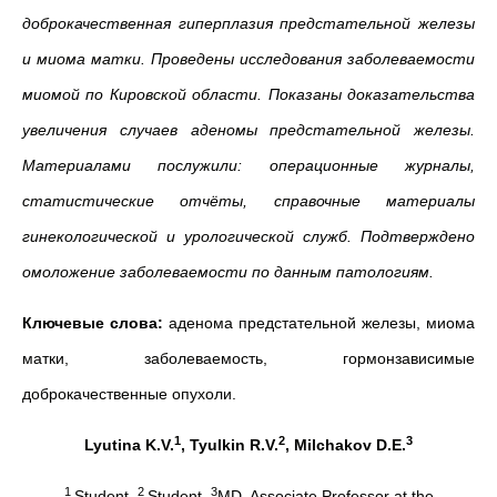
доброкачественная гиперплазия предстательной железы
и миома матки. Проведены исследования заболеваемости
миомой по Кировской области. Показаны доказательства
увеличения случаев аденомы предстательной железы.
Материалами послужили: операционные журналы,
статистические отчёты, справочные материалы
гинекологической и урологической служб. Подтверждено
омоложение заболеваемости по данным патологиям.
Ключевые слова:
аденома предстательной железы, миома
матки, заболеваемость, гормонзависимые
доброкачественные опухоли.
1
2
3
Lyutina
K
.
V
.
,
Tyulkin
R
.
V
.
,
Milchakov
D
.
E
.
1
2
3
Student,
Student,
MD, Associate Professor at the