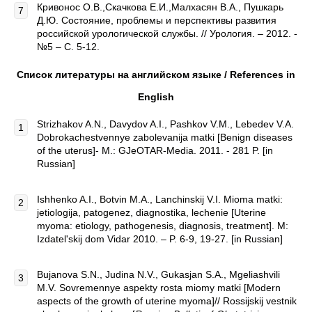
Кривонос О.В.,Скачкова Е.И.,Малхасян В.А., Пушкарь
Д.Ю. Состояние, проблемы и перспективы развития
российской урологической службы. // Урология. – 2012. -
№5 – С. 5-12.
Список литературы на английском языке / References in
English
Strizhakov A.N., Davydov A.I., Pashkov V.M., Lebedev V.A.
Dobrokachestvennye zabolevanija matki [Benign diseases
of the uterus]- M.: GJeOTAR-Media. 2011. - 281 P. [in
Russian]
Ishhenko A.I., Botvin M.A., Lanchinskij V.I. Mioma matki:
jetiologija, patogenez, diagnostika, lechenie [Uterine
myoma: etiology, pathogenesis, diagnosis, treatment]. M:
Izdatel'skij dom Vidar 2010. – P. 6-9, 19-27. [in Russian]
Bujanova S.N., Judina N.V., Gukasjan S.A., Mgeliashvili
M.V. Sovremennye aspekty rosta miomy matki [Modern
aspects of the growth of uterine myoma]// Rossijskij vestnik