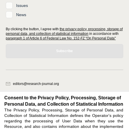
Issues
News
By clicking the button, I agree with
the privacy policy, processing, storage of
personal data, and collection of statistical information
in accordance with
paragraph 1 of Article 6 of Federal Law No. 152-FZ "On Personal Data"
Subscribe
editors@research-journal.org
620066, Sverdlovsk region, Yekaterinburg, st. Akademicheskaya, 11A,
office 1
Consent to the Privacy Policy, Processing, Storage of
Personal Data, and Collection of Statistical Information
The Privacy Policy, Processing, Storage of Personal Data, and
Feedback
Collection of Statistical Information defines the Operator's policy
regarding the processing of User Data when they use the
Resource, and also contains information about the implemented