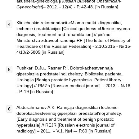
akushera-ginekologa [
Russian Bulletin
of
Obstetrician
-
Gynecologist]
– 2012. - 12(4) - P. 42-48. [in Russian]
Klinicheskie rekomendacii «Mioma matki: diagnostika,
lechenie i reabilitacija» [Clinical guidness «Uterine myoma:
diagnosis, treatment and rehabilitation] // pis'mo
Ministerstva zdravoohranenija RF [The letter of Ministry of
Healthcare of the Russian Federation] - 2.10.2015 - № 15-
4/10/2-5805 [in Russian]
Pushkar' D.Ju., Rasner P.I. Dobrokachestvennaja
giperplazija predstatel'noj zhelezy. Biblioteka pacienta.
Urologija [Benign prostatic hyperplasia. Patient library.
Urology] // RMZh [Russian medical journal] – 2013. - №18.
- P. 19 [in Russian]
Abdurahmanov A.K. Rannjaja diagnostika i lechenie
dobrokachestvennoj giperplazii predstatel'noj zhelezy.
[Early diagnosis and treatment of benign prostatic
hyperplasia] // REJR [Russian electronis journal of
radiology] – 2011. – V.1. №4 –- P.60 [in Russian]