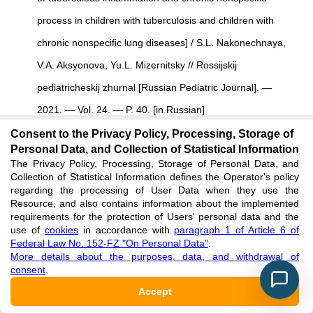
process in children with tuberculosis and children with
chronic nonspecific lung diseases] / S.L. Nakonechnaya,
V.A. Aksyonova, Yu.L. Mizernitsky //
Rossijskij
pediatricheskij zhurnal
[Russian Pediatric Journal]. —
2021. — Vol. 24. — P. 40. [in Russian]
See reference
Consent to the Privacy Policy, Processing, Storage of
Personal Data, and Collection of Statistical Information
The Privacy Policy, Processing, Storage of Personal Data, and
Kazimirova N.E.
Problemy diagnostiki tuberkuljoza u
Collection of Statistical Information defines the Operator's policy
regarding the processing of User Data when they use the
pacientov s raznoj komorbidnost'ju [
Problems of
Resource, and also contains information about the implemented
requirements for the protection of Users' personal data and the
tuberculosis diagnosis in patients with different
use of
cookies
in accordance with
paragraph 1 of Article 6 of
comorbidities] / N.E. Kazimirova, A.M. Artemyev, Z.R.
Federal Law No. 152-FZ "On Personal Data"
.
More details about the purposes, data, and withdrawal of
Amirova [et al.] //
Tuberkuljoz i bolezni ljogkih
[Tuberculosis
consent
.
and Lung Diseases]. — 2019. — Vol. 97, No. 6. — P. 61–
Accept
62. [in Russian]