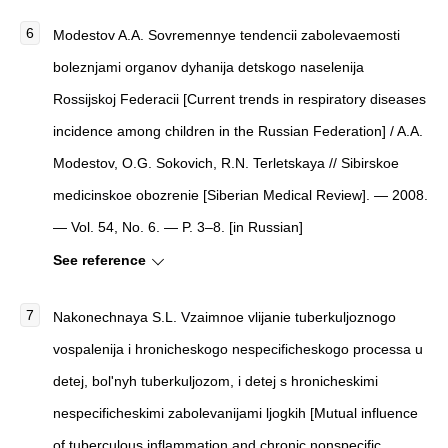
Modestov A.A.
Sovremennye tendencii zabolevaemosti
boleznjami organov dyhanija detskogo naselenija
Rossijskoj Federacii [
Current trends in respiratory diseases
incidence among children in the Russian Federation] / A.A.
Modestov, O.G. Sokovich, R.N. Terletskaya //
Sibirskoe
medicinskoe obozrenie
[Siberian Medical Review]. — 2008.
— Vol. 54, No. 6. — P. 3–8. [in Russian]
See reference
Nakonechnaya S.L.
Vzaimnoe vlijanie tuberkuljoznogo
vospalenija i hronicheskogo nespecificheskogo processa u
detej, bol'nyh tuberkuljozom, i detej s hronicheskimi
nespecificheskimi zabolevanijami ljogkih [
Mutual influence
of tuberculous inflammation and chronic nonspecific