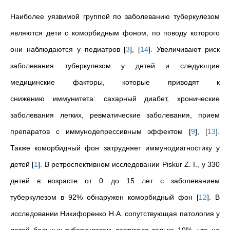
Наиболее уязвимой группой по заболеванию туберкулезом
являются дети с коморбидным фоном, по поводу которого
они наблюдаются у педиатров
[
3
]
,
[
14
]
. Увеличивают риск
заболевания туберкулезом у детей и следующие
медицинские факторы, которые приводят к
снижению иммунитета: сахарный диабет, хронические
заболевания легких, ревматические заболевания, прием
препаратов с иммунодепрессивным эффектом
[
9
]
,
[
13
]
.
Также коморбидный фон затрудняет иммунодиагностику у
детей
[
1
]
. В ретроспективном исследовании Piskur Z. I., у 330
детей в возрасте от 0 до 15 лет с заболеванием
туберкулезом в 92% обнаружен коморбидный фон
[
12
]
. В
исследовании Никифоренко Н.А. сопутствующая патология у