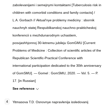
zabolevanijami i semejnymi kontaktami [
Tuberculosis risk in
children with comorbid conditions and family contacts] /
L.A. Gorbach //
Aktual'nye problemy mediciny : sbornik
nauchnyh statej Respublikanskoj nauchno-prakticheskoj
konferencii s mezhdunarodnym uchastiem,
posvjashhjonnoj 30-letnemu jubileju GomGMU
[Current
Problems of Medicine : Collection of scientific articles of the
Republican Scientific-Practical Conference with
international participation dedicated to the 30th anniversary
of GomSMU]. — Gomel : GomSMU, 2020. — Vol. 5. — P.
17. [in Russian]
See reference
Yitmasova T.D.
Osnovnye napravlenija issledovanij