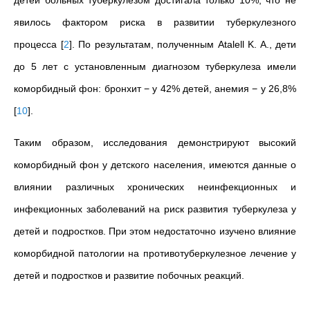
детей больных туберкулезом достигала только 10%, что не
явилось фактором риска в развитии туберкулезного
процесса
[
2
]
. По результатам, полученным Atalell K. A., дети
до 5 лет с установленным диагнозом туберкулеза имели
коморбидный фон: бронхит − у 42% детей, анемия − у 26,8%
[
10
]
.
Таким образом, исследования демонстрируют высокий
коморбидный фон у детского населения, имеются данные о
влиянии различных хронических неинфекционных и
инфекционных заболеваний на риск развития туберкулеза у
детей и подростков. При этом недостаточно изучено влияние
коморбидной патологии на противотуберкулезное лечение у
детей и подростков и развитие побочных реакций.