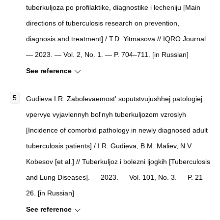
tuberkuljoza po profilaktike, diagnostike i lecheniju [
Main
directions of tuberculosis research on prevention,
diagnosis and treatment] / T.D. Yitmasova // IQRO Journal.
— 2023. — Vol. 2, No. 1. — P. 704–711. [in Russian]
See reference
Gudieva I.R.
Zabolevaemost' soputstvujushhej patologiej
vpervye vyjavlennyh bol'nyh tuberkuljozom vzroslyh
[
Incidence of comorbid pathology in newly diagnosed adult
tuberculosis patients] / I.R. Gudieva, B.M. Maliev, N.V.
Kobesov [et al.] //
Tuberkuljoz i bolezni ljogkih [
Tuberculosis
and Lung Diseases]. — 2023. — Vol. 101, No. 3. — P. 21–
26. [in Russian]
See reference