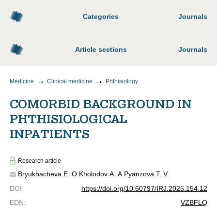
Categories
Journals
Article sections
Journals
Medicine
Clinical medicine
Phthisiology
COMORBID BACKGROUND IN
PHTHISIOLOGICAL
INPATIENTS
Research article
Bryukhacheva E. O.
Kholodov A. A.
Pyanzova T. V.
DOI
:
https://doi.org/10.60797/IRJ.2025.154.12
EDN
:
VZBFLQ