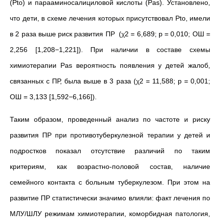
(Pto) и парааминосалициловой кислоты (Pas). Установлено,
что дети, в схеме лечения которых присутствовал Pto, имели
в 2 раза выше риск развития ПР (χ2 = 6,689; p = 0,010; ОШ =
2,256 [1,208−1,221]). При наличии в составе схемы
химиотерапии Pas вероятность
появления у детей жалоб,
связанных с ПР, была выше в 3 раза (χ2 = 11,588; p = 0,001;
ОШ = 3,133 [1,592−6,166]).
Таким образом, проведенный анализ по частоте и риску
развития ПР при противотуберкулезной терапии у детей и
подростков показал отсутствие различий по таким
критериям, как возрастно-половой состав, наличие
семейного контакта с больным туберкулезом. При этом на
развитие ПР статистически значимо влияли: факт лечения по
МЛУ/ШЛУ режимам химиотерапии,
коморбидная патология,