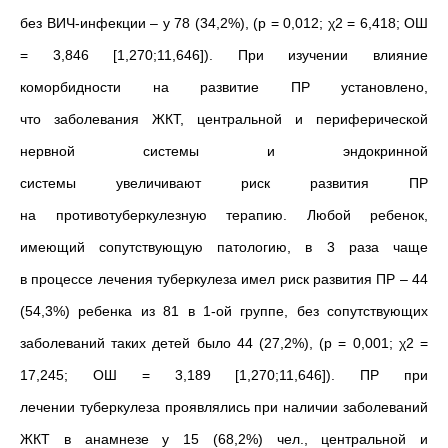
без ВИЧ-инфекции – у 78 (34,2%), (р = 0,012; χ2 = 6,418; ОШ
= 3,846
[1,270;11,646]).
При изучении влияние
коморбидности на развитие ПР установлено,
что заболевания ЖКТ, центральной и периферической
нервной системы и эндокринной
системы увеличивают риск развития ПР
на
противотуберкулезную терапию.
Любой ребенок,
имеющий сопутствующую патологию, в 3 раза чаще
в процессе лечения туберкулеза имел риск развития ПР – 44
(54,3%) ребенка из 81 в 1-ой группе, без сопутствующих
заболеваний таких детей было 44 (27,2%), (р = 0,001; χ2 =
17,245; ОШ = 3,189 [1,270;11,646]). ПР при
лечении туберкулеза проявлялись при наличии заболеваний
ЖКТ в анамнезе у 15 (68,2%) чел., центральной и