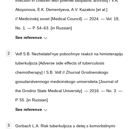
infection in children with juvenile idiopathic arthritis] / V.A.
Aksyonova, E.K. Dementyeva, A.V. Kazakov [et al.]
//
Medicinskij sovet
[Medical Council]. — 2024. — Vol. 18,
No. 1. — P. 54–63. [in Russian]
See reference
Volf S.B.
Nezhelatel'nye pobochnye reakcii na himioterapiju
tuberkuljoza [
Adverse side effects of tuberculosis
chemotherapy] / S.B. Volf //
Zhurnal Grodnenskogo
gosudarstvennogo medicinskogo universiteta
[Journal of
the Grodno State Medical University]. — 2016. — No. 3. —
P. 55. [in Russian]
See reference
Gorbach L.A.
Risk tuberkuljoza u detej s komorbidnymi