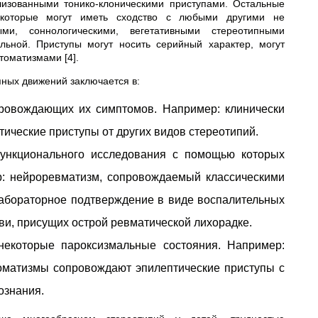
лизованными тонико-клоническими приступами. Остальные
 которые могут иметь сходство с любыми другими не
ными, соннологическими, вегетативными стереотипными
льной. Приступы могут носить серийный характер, могут
томатизмами [4].
ных движений заключается в:
провождающих их симптомов. Например: клинически
ические приступы от других видов стереотипий.
функционального исследования с помощью которых
р: нейроревматизм, сопровождаемый классическими
лабораторное подтверждение в виде воспалительных
ви, присущих острой ревматической лихорадке.
некоторые пароксизмальные состояния. Например:
томатизмы сопровождают эпилептические приступы с
ознания.