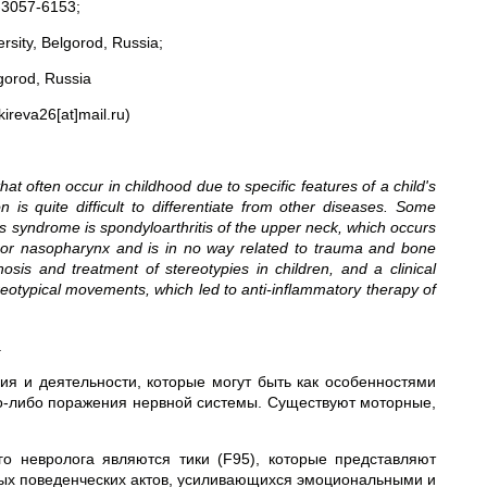
3057-6153;
rsity, Belgorod, Russia;
gorod, Russia
ireva26[at]mail.ru)
hat often occur in childhood due to specific features of a child's
is quite difficult to differentiate from other diseases. Some
s syndrome is spondyloarthritis of the upper neck, which occurs
 or nasopharynx and is in no way related to trauma and bone
osis and treatment of stereotypies in children, and a clinical
reotypical movements, which led to anti-inflammatory therapy of
.
 и деятельности, которые могут быть как особенностями
го-либо поражения нервной системы. Существуют моторные,
о невролога являются тики (F95), которые представляют
х поведенческих актов, усиливающихся эмоциональными и