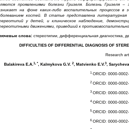
вляются проявлениями болезни Гризеля. Болезнь Гризеля –
озникает на фоне каких-либо воспалительных процессов в 
аболеванием костей. В статье представлена литературная с
тереотипий у детей, и клиническое наблюдение, демонстри
тереотипными движениями, приведший к противовоспалительной
лючевые слова:
стереотипии, дифференциальная диагностика, де
DIFFICULTIES OF DIFFERENTIAL DIAGNOSIS OF STERE
Research art
1, *
2
3
Balakireva E.A.
, Kalmykova G.V.
, Matvienko E.V.
, Sarycheva
1
ORCID: 0000-0002-
2
ORCID: 0000-0002-
3
ORCID: 0000-0002
4
ORCID: 0000-0002-
5
ORCID: 0000-0002-
6
ORCID: 0000-0002-