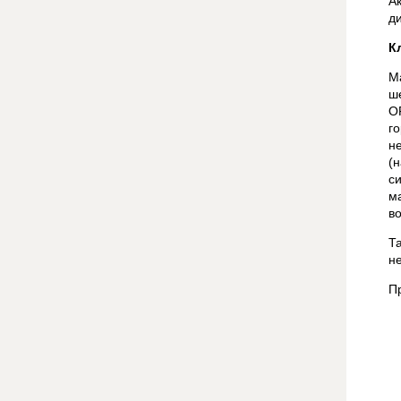
А
д
К
М
ш
О
г
н
(
с
м
в
Т
н
П