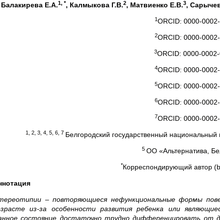
1, *
2
3
Балакирева Е.А.
, Калмыкова Г.В.
, Матвиенко Е.В.
, Сарычев
1
ORCID: 0000-0002-
2
ORCID: 0000-0002-
3
ORCID: 0000-0002-
4
ORCID: 0000-0002-
5
ORCID: 0000-0002-
6
ORCID: 0000-0002-
7
ORCID: 0000-0002-
1, 2, 3, 4, 5, 6, 7
Белгородский государственный национальный и
5
ОО «Альтернатива, Бе
*
Корреспондирующий автор (bal
ннотация
тереотипии – повторяющиеся нефункциональные формы пове
озрасте из-за особенности развития ребенка или являющие
анное состояние достаточно трудно дифференцировать от д