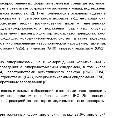
распространенных форм гиперкинезов среди детей, носят
уки в результате сокращения различных мышц, подвержены
ьной точностью [2]. Тики появляются в основном у детей в
аксимума в препубертатном возрасте 7-11 лет, когда они
сновные теории возникновения тиков – генетическая
ально-органического поражения различных структур
йств лежит дисрегуляция кортико-стриато-паллидо-таламо-
сходящих моноаминергических систем, а также задержка
ют многочисленные неврологические нарушения, такие как
оклоний(G25), эпилепсия (G40), лицевой гемиспазм (G51),
нно гиперкинезами, но и коморбидными когнитивными и
 поведения с гиперкинетическим синдромом, в том числе
, расстройствами аутистического спектра (РАС) (F84),
стройствами (F42), гиперкинетическими синдромами (F90),
бретенных заболеваний [8].
 воспалительных заболеваний, с которыми надо проводить
том, энцефалитом, новообразованиями ЦНС. Ятрогенными
ьной реакцией на некоторые медикаментозные препараты:
для различных форм эпилепсии. Только 27,6% эпилепсий