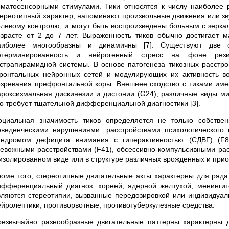
оматосенсорными стимулами. Тики относятся к числу наиболее 
тереотипный характер, напоминают произвольные движения или зв
олевому контролю, и могут быть воспроизведены больным с зеркал
озрасте от 2 до 7 лет. Выраженность тиков обычно достигает м
аиболее многообразны и динамичны [7]. Существуют две о
етерминированность и нейрогенный стресс на фоне резиду
кстрапирамидной системы. В основе патогенеза тикозных расстро
ронтальных нейронных сетей и модулирующих их активность во
озревания префронтальной коры. Внешнее сходство с тиками име
ароксизмальная дискинезии и дистонии (G24), различные виды ми
то требует тщательной дифференциальной диагностики [3].
оциальная значимость тиков определяется не только собстве
оведенческими нарушениями: расстройствами психологического
индромом дефицита внимания с гиперактивностью (СДВГ) (F84)
ревожными расстройствами (F41), обсессивно-компульсивными рас
 изолированном виде или в структуре различных врожденных и прио
роме того, стереотипные двигательные акты характерны для ряда
ифференциальный диагноз: хореей, ядерной желтухой, менинги
вляются стереотипии, вызванные передозировкой или индивидуал
ейролептики, противорвотные, противотуберкулезные средства.
резвычайно разнообразные двигательные паттерны характерны 