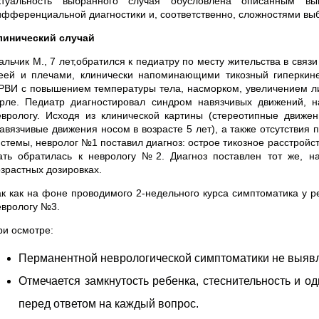
ктуальность выбранного случая обусловлена описанным вы
ифференциальной диагностики и, соответственно, сложностями вы
линический случай
альчик М., 7 лет,обратился к педиатру по месту жительства в свя
еей и плечами, клинически напоминающими тикозный гиперкине
РВИ с повышением температуры тела, насморком, увеличением ли
орле. Педиатр диагностировал синдром навязчивых движений, 
еврологу. Исходя из клинической картины (стереотипные движ
навязчивые движения носом в возрасте 5 лет), а также отсутствия
истемы, невролог №1 поставил диагноз: острое тикозное расстройс
ать обратилась к неврологу №2. Диагноз поставлен тот же, н
озрастных дозировках.
ак как на фоне проводимого 2-недельного курса симптоматика у р
еврологу №3.
ри осмотре:
Перманентной неврологической симптоматики не выяв
Отмечается замкнутость ребенка, стеснительность и о
перед ответом на каждый вопрос.