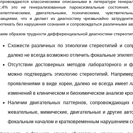
опровождаются классическими описанными в литературе генера
2,4% это не генерализованные пароксизмальные состояния,
пилептическими, двигательными, психическими, чувствитель
еакциями, что и делает их диагностику чрезвычайно затрудните
ротекать без нарушения сознания и сопровождаться различными ав
аким образом трудности дифференциальной диагностики стереотип
Схожести различных по этиологии стереотипий и со
далеко не всегда возможно отличить фокальные эпилепт
Отсутствии достоверных методов лабораторного и 
можно подтвердить этиологию стереотипий. Наприме
проявлениями в виде хореи, далеко не всегда имеет 
изменений в клиническом и биохимическом анализе кро
Наличии двигательных паттернов, сопровождающих 
жевательные, мимические, двигательные и другие ав
фокальным началом и кратковременным нарушением с