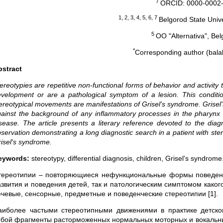
7
ORCID: 0000-0002-
1,
2, 3, 4, 5, 6, 7
Belgorod State Unive
5
OO "Alternativa", Bel
*
Corresponding author (balak
bstract
ereotypies are repetitive non-functional forms of behavior and activity t
velopment or are a pathological symptom of a lesion. This condition 
ereotypical movements are manifestations of Grisel's syndrome. Grisel'
ainst the background of any inflammatory processes in the pharynx
sease. The article presents a literary reference devoted to the diagn
servation demonstrating a long diagnostic search in a patient with ste
isel's syndrome.
eywords:
stereotypy, differential diagnosis, children, Grisel's syndrome
тереотипии – повторяющиеся нефункциональные формы поведения
азвития и поведения детей, так и патологическим симптомом како
ечевые, сенсорные, предметные и поведенческие стереотипии [1].
аиболее частыми стереотипными движениями в практике детског
обой фрагменты расторможенных нормальных моторных и вокальны