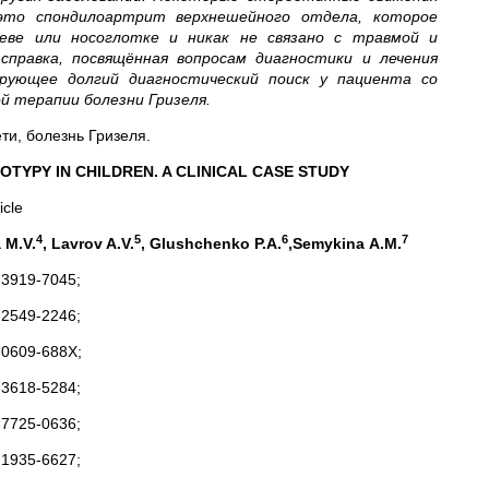
 это спондилоартрит верхнешейного отдела, которое
зеве или носоглотке и никак не связано с травмой и
правка, посвящённая вопросам диагностики и лечения
рующее долгий диагностический поиск у пациента со
 терапии болезни Гризеля.
ти, болезнь Гризеля.
OTYPY IN CHILDREN. A CLINICAL CASE STUDY
icle
4
5
6
7
 M.V.
, Lavrov A.V.
, Glushchenko P.A.
,Semykina A.M.
3919-7045;
2549-2246;
-0609-688Х;
3618-5284;
7725-0636;
1935-6627;