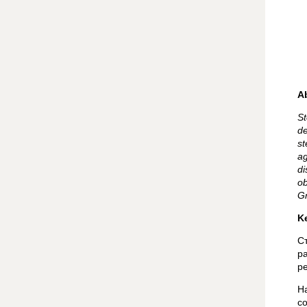
A
St
de
st
ag
di
ob
Gr
K
С
р
р
Н
с