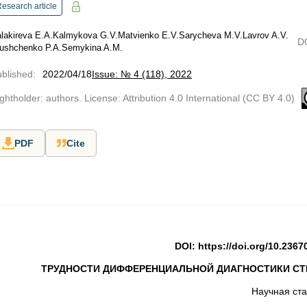
esearch article
lakireva E.A.
Kalmykova G.V.
Matvienko E.V.
Sarycheva M.V.
Lavrov A.V.
D
ushchenko P.A.
Semykina A.M.
blished
:
2022/04/18
Issue: № 4 (118), 2022
ghtholder: authors. License: Attribution 4.0 International (CC BY 4.0)
PDF
Cite
DOI:
https://doi.org/10.2367
ТРУДНОСТИ ДИФФЕРЕНЦИАЛЬНОЙ ДИАГНОСТИКИ СТЕ
Научная ста