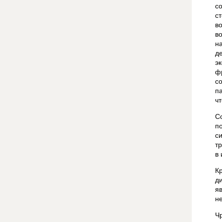
с
с
в
в
н
д
э
ф
с
п
ч
С
п
с
т
в
К
д
я
н
Ч