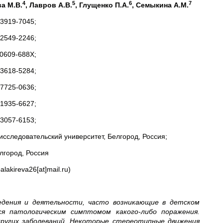
4
5
6
7
а М.В.
, Лавров А.В.
,
Глущенко П.А.
, Семыкина А.М.
3919-7045;
2549-2246;
0609-688Х;
3618-5284;
7725-0636;
1935-6627;
3057-6153;
сследовательский университет, Белгород, Россия;
лгород, Россия
akireva26[at]mail.ru)
дения и деятельности, часто возникающие в детском
ся патологическим симптомом какого-либо поражения.
ругих заболеваний. Некоторые стереотипные движения