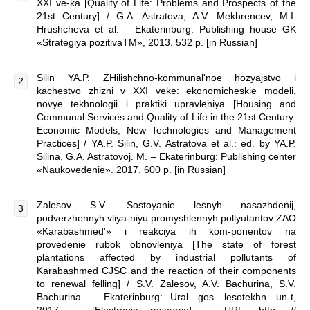
XXI ve-ka [Quality of Life: Problems and Prospects of the
21st Century] / G.A. Astratova, A.V. Mekhrencev, M.I.
Hrushcheva et al. – Ekaterinburg: Publishing house GK
«Strategiya pozitivaTM», 2013. 532 p. [in Russian]
Silin YA.P. ZHilishchno-kommunal'noe hozyajstvo i
kachestvo zhizni v XXI veke: ekonomicheskie modeli,
novye tekhnologii i praktiki upravleniya [Housing and
Communal Services and Quality of Life in the 21st Century:
Economic Models, New Technologies and Management
Practices] / YA.P. Silin, G.V. Astratova et al.: ed. by YA.P.
Silina, G.A. Astratovoj. M. – Ekaterinburg: Publishing center
«Naukovedenie». 2017. 600 p. [in Russian]
Zalesov S.V. Sostoyanie lesnyh nasazhdenij,
podverzhennyh vliya-niyu promyshlennyh pollyutantov ZAO
«Karabashmed'» i reakciya ih kom-ponentov na
provedenie rubok obnovleniya [The state of forest
plantations affected by industrial pollutants of
Karabashmed CJSC and the reaction of their components
to renewal felling] / S.V. Zalesov, A.V. Bachurina, S.V.
Bachurina. – Ekaterinburg: Ural. gos. lesotekhn. un-t,