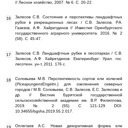
// Лесное хозяйство, 2007. № 6. С. 20-22.
Залесов С.В. Состояние и перспективы ландшафтных
рубок в рекреационных лесах / С.В. Залесов, Р.А.
Газизов, А.Ф. Хайретдинов // Известия Оренбургского
государственного аграрного университета. 2016. № 2
(58). С. 45-47.
Залесов С.В. Ландшафтные рубки в лесопарках / С.В.
Залесов, А.Ф. Хайретдинов. Екатеринбург: Урал. гос.
лесотехн. ун-т, 2011. 176 с.
Соловьева М.В. Перспективность сортов ели колючей
(
Piceapungens
Engelm.) для озеленения северных
городов / М.В. Соловьева, С.В. Залесов, Е.С. Залесова и
др. // Вестник Бурятской государственной
сельскохозяйственной академии им. В.Р. Филиппова,
2019. № 2 (55). С. 121-129. DOI:
10.34655/bgsha.2019.55.2.017.
Оплетаев А.С. Новая декоративная форма ели