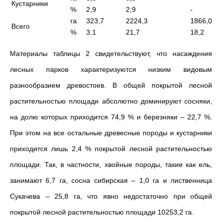
Кустарники
%
2,9
2,9
-
га
323,7
2224,3
1866,0
Всего
%
3,1
21,7
18,2
Материалы таблицы 2 свидетельствуют, что насаждения
лесных парков характеризуются низким видовым
разнообразием древостоев. В общей покрытой лесной
растительностью площади абсолютно доминируют сосняки,
на долю которых приходится 74,9 % и березняки – 22,7 %.
При этом на все остальные древесные породы и кустарники
приходится лишь 2,4 % покрытой лесной растительностью
площади. Так, в частности, хвойные породы, такие как ель,
занимают 6,7 га, сосна сибирская – 1,0 га и лиственница
Сукачева – 25,8 га, что явно недостаточно при общей
покрытой лесной растительностью площади 10253,2 га.