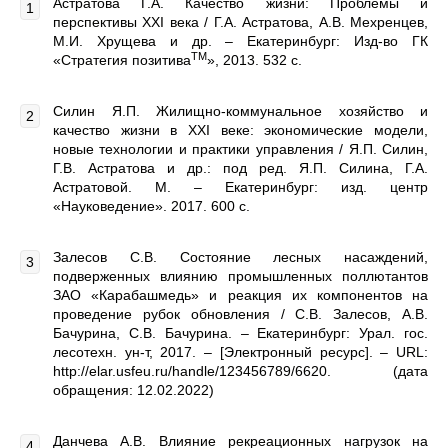
Астратова Г.А. Качество жизни: Проблемы и
перспективы XXI века / Г.А. Астратова, А.В. Мехренцев,
М.И. Хрущева и др. – Екатеринбург: Изд-во ГК
ТМ
«Стратегия позитива
», 2013. 532 с.
Силин Я.П. Жилищно-коммунальное хозяйство и
качество жизни в XXI веке: экономические модели,
новые технологии и практики управления / Я.П. Силин,
Г.В. Астратова и др.: под ред. Я.П. Силина, Г.А.
Астратовой. М. – Екатеринбург: изд. центр
«Науковедение». 2017. 600 с.
Залесов С.В. Состояние лесных насаждений,
подверженных влиянию промышленных поллютантов
ЗАО «Карабашмедь» и реакция их компонентов на
проведение рубок обновления / С.В. Залесов, А.В.
Бачурина, С.В. Бачурина. – Екатеринбург: Урал. гос.
лесотехн. ун-т, 2017. – [Электронный ресурс]. – URL:
http://elar.usfeu.ru/handle/123456789/6620. (дата
обращения: 12.02.2022)
Данчева А.В. Влияние рекреационных нагрузок на