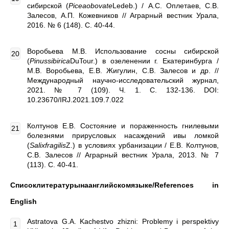
сибирской (
Piceaobovate
Ledeb.) / А.С. Оплетаев, С.В.
Залесов, А.П. Кожевников // Аграрный вестник Урала,
2016. № 6 (148). С. 40-44.
Воробьева М.В. Использование сосны сибирской
(
Pinussibirica
DuTour.) в озеленении г. Екатеринбурга /
М.В. Воробьева, Е.В. Жигулин, С.В. Залесов и др. //
Международный научно-исследовательский журнал,
2021. № 7 (109). Ч. 1. С. 132-136. DOI:
10.23670/IRJ.2021.109.7.022
Колтунов Е.В. Состояние и пораженность гнилевыми
болезнями прирусловых насаждений ивы ломкой
(
Salixfragilis
Z.) в условиях урбанизации / Е.В. Колтунов,
С.В. Залесов // Аграрный вестник Урала, 2013. № 7
(113). С. 40-41.
Списоклитературынаанглийскомязыке
/References in
English
Astratova G.A. Kachestvo zhizni: Problemy i perspektivy