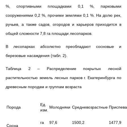
%, спортивными площадками 0,1 %, парковыми
сооружениями 0,2 %, прочими землями 0,1 %. На долю рек,
ручьев, а также садов, огородов и карьеров приходится в
общей сложности 7,8 га площади лесопарков.
В лесопарках абсолютно преобладают сосновые и
березовые насаждения (табл. 2).
Таблица 2 – Распределение покрытых лесной
растительностью земель лесных парков г. Екатеринбурга по
древесным породам и группам возраста
Ед.
Порода
Молодняки
Средневозрастные
Приспев
изм.
га
97,6
1500,2
1477,9
Сосна