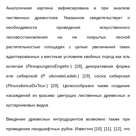
Аналогичная картина зафиксирована и при анализе
лиственных древостоев. Указанное свидетельствует о
необходимости проведения искусственного
лесовосстановления на не покрытых лесной
растительностью площадях с целью увеличения таких
адаптированных к местным условиям хвойных пород как ель
колючая (
Piceapungens
Engelm.) [18], декоративная форма
ели сибирской (
P
.
obovate
Ledeb.) [19], сосна сибирская
(
Pinussibirica
DuTour.) [20]. Целесообразно также создание
насаждений из красиво цветущих лиственных древесных и
кустарниковых видов.
Введение древесных интродуцентов возможно также при
проведении ландшафтных рубок. Известно [10], [11], [12], что