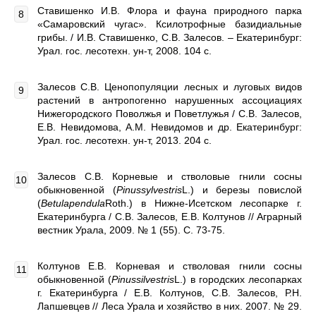
Ставишенко И.В. Флора и фауна природного парка
«Самаровский чугас». Ксилотрофные базидиальные
грибы. / И.В. Ставишенко, С.В. Залесов. – Екатеринбург:
Урал. гос. лесотехн. ун-т, 2008. 104 с.
Залесов С.В. Ценопопуляции лесных и луговых видов
растений в антропогенно нарушенных ассоциациях
Нижегородского Поволжья и Поветлужья / С.В. Залесов,
Е.В. Невидомова, А.М. Невидомов и др. Екатеринбург:
Урал. гос. лесотехн. ун-т, 2013. 204 с.
Залесов С.В. Корневые и стволовые гнили сосны
обыкновенной (
Pinussylvestris
L.) и березы повислой
(
Betulapendula
Roth.) в Нижне-Исетском лесопарке г.
Екатеринбурга / С.В. Залесов, Е.В. Колтунов // Аграрный
вестник Урала, 2009. № 1 (55). С. 73-75.
Колтунов Е.В. Корневая и стволовая гнили сосны
обыкновенной (
Pinussilvestris
L.) в городских лесопарках
г. Екатеринбурга / Е.В. Колтунов, С.В. Залесов, Р.Н.
Лапшевцев // Леса Урала и хозяйство в них. 2007. № 29.