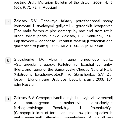
vestnik Urala [Agrarian Bulletin of the Urals]. 2009. № 6
(60). P. 71-72.[in Russian]
Zalesov S.V. Osnovnye faktory porazhennosti sosny
kornevymi i stvolovymi gnilyami v gorodskih lesoparkah
[The main factors of pine damage by root and stem rot in
urban forest parks] / S.V. Zalesov, E.V. Koltu-nov, R.N.
Lapshevcev // Zashchita i karantin rastenij [Protection and
quarantine of plants]. 2008. № 2. P. 56-58.[in Russian]
Stavishenko I.V. Flora i fauna prirodnogo parka
«Samarovskij chugas». Ksilotrofnye bazidial'nye griby.
[Flora and fauna of the Samarovsky Chugas Natural Park.
Xylotrophic basidiomycetes]/ I.V. Stavishenko, S.V. Za-
lesov. – Ekaterinburg: Ural. gos. lesotekhn. un-t, 2008. 104
p.[in Russian]
Zalesov S.V. Cenopopulyacii lesnyh i lugovyh vidov rastenij
v antropogenno narushennyh associaciyah
Nizhegorodskogo Povolzh'ya i Po-vetluzh'ya
[Cenopopulations of forest and meadow plant species in
anthropogenically disturbed associations of the Nizhny