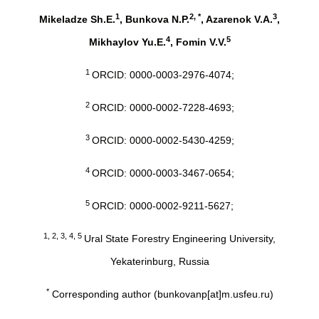
1
2, *
3
Mikeladze Sh.E.
, Bunkova N.P.
, Azarenok V.A.
,
4
5
Mikhaylov Yu.E.
, Fomin V.V.
1
ORCID: 0000-0003-2976-4074;
2
ORCID: 0000-0002-7228-4693;
3
ORCID: 0000-0002-5430-4259;
4
ORCID: 0000-0003-3467-0654;
5
ORCID: 0000-0002-9211-5627;
1, 2, 3, 4, 5
Ural State Forestry Engineering University,
Yekaterinburg, Russia
*
Corresponding author (bunkovanp[at]m.usfeu.ru)