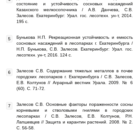
состояние и устойчивость сосновых насаждений
Казахского мелкосопочника / А.В. Данчева, С.В.
Залесов. Екатеринбург: Урал. гос. лесотехн. ун-т, 2014.
195 с.
Бунькова Н.П. Рекреационная устойчивость и емкость
сосновых насаждений в лесопарках г. Екатеринбурга /
Н.П. Бунькова, С.В. Залесов. Екатеринбург: Урал. гос.
лесотехн. ун-т, 2016. 124 с.
Залесов С.В. Содержание тяжелых металлов в почве
городских лесопарков г. Екатеринбурга / С.В. Залесов,
Е.В. Колтунов // Аграрный вестник Урала. 2009. № 6
(60). С. 71-72.
Залесов С.В. Основные факторы пораженности сосны
корневыми и стволовыми гнилями в городских
лесопарках / С.В. Залесов, Е.В. Колтунов, Р.Н.
Лапшевцев // Защита и карантин растений. 2008. № 2.
С. 56-58.