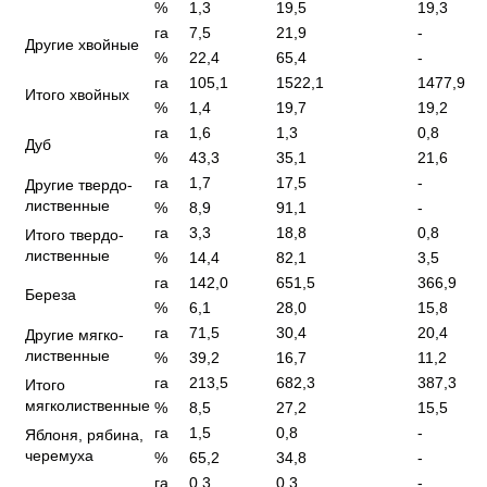
%
1,3
19,5
19,3
га
7,5
21,9
-
Другие хвойные
%
22,4
65,4
-
га
105,1
1522,1
1477,9
Итого хвойных
%
1,4
19,7
19,2
га
1,6
1,3
0,8
Дуб
%
43,3
35,1
21,6
га
1,7
17,5
-
Другие твердо-
лиственные
%
8,9
91,1
-
га
3,3
18,8
0,8
Итого твердо-
лиственные
%
14,4
82,1
3,5
га
142,0
651,5
366,9
Береза
%
6,1
28,0
15,8
га
71,5
30,4
20,4
Другие мягко-
лиственные
%
39,2
16,7
11,2
га
213,5
682,3
387,3
Итого
мягколиственные
%
8,5
27,2
15,5
га
1,5
0,8
-
Яблоня, рябина,
черемуха
%
65,2
34,8
-
га
0,3
0,3
-