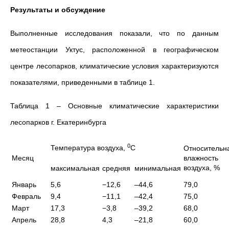
Результаты и обсуждение
Выполненные исследования показали, что по данным
метеостанции Уктус, расположенной в географическом
центре лесопарков, климатические условия характеризуются
показателями, приведенными в таблице 1.
Таблица 1 – Основные климатические характеристики
лесопарков г. Екатеринбурга
0
Температура воздуха,
С
Относительн
Месяц
влажность
воздуха, %
максимальная
средняя
минимальная
Январь
5,6
−12,6
–44,6
79,0
Февраль
9,4
−11,1
–42,4
75,0
Март
17,3
−3,8
–39,2
68,0
Апрель
28,8
4,3
–21,8
60,0