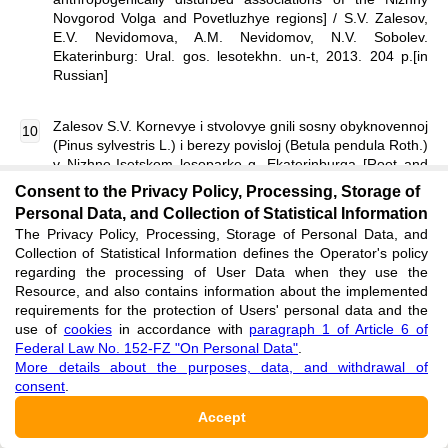
Novgorod Volga and Povetluzhye regions] / S.V. Zalesov,
E.V. Nevidomova, A.M. Nevidomov, N.V. Sobolev.
Ekaterinburg: Ural. gos. lesotekhn. un-t, 2013. 204 p.[in
Russian]
Zalesov S.V. Kornevye i stvolovye gnili sosny obyknovennoj
(Pinus sylvestris L.) i berezy povisloj (Betula pendula Roth.)
v Nizhne-Isetskom lesoparke g. Ekaterinburga [Root and
stem rots of Scotch pine (Pinus sylvestris L.) and drooping
Consent to the Privacy Policy, Processing, Storage of
birch (Betula pendula Roth.) in the Nizhne-Isetsky forest
Personal Data, and Collection of Statistical Information
park of Yekaterinburg] / S.V. Zalesov, E.V. Koltunov //
The Privacy Policy, Processing, Storage of Personal Data, and
Agrarnyj vestnik Urala [Agrarian Bulletin of the Urals].
Collection of Statistical Information defines the Operator's policy
2009. № 1 (55). P. 73-75.[in Russian]
regarding the processing of User Data when they use the
Resource, and also contains information about the implemented
requirements for the protection of Users' personal data and the
Koltunov E.V. Kornevaya i stvolovaya gnili sosny
use of
obyknovennoj (Pinus silvestris L.) v gorodskih lesoparkah
cookies
in accordance with
paragraph 1 of Article 6 of
Federal Law No. 152-FZ "On Personal Data"
g. Ekaterinburga [Root and stem rot of Scotch pine (Pinus
.
More details about the purposes, data, and withdrawal of
silvestris L.) in urban forest parks of Yekaterinburg] / E.V.
consent
Koltu-nov, S.V. Zalesov, R.N. Lapshevcev // Lesa Urala i
.
hozyajstvo v nih [Forests of the Urals and the economy in
Accept
them]. 2007. № 29. P. 247-262.[in Russian]