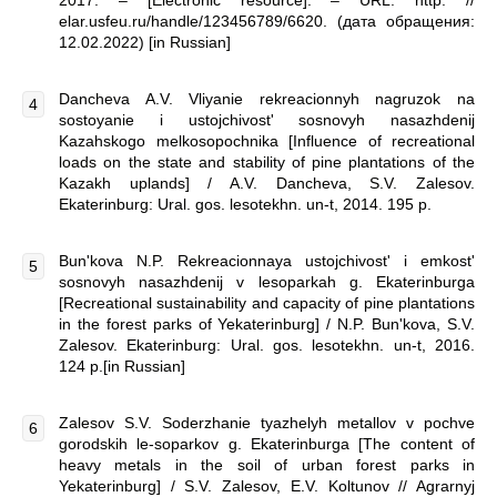
2017. – [Electronic resource]. – URL: http: //
elar.usfeu.ru/handle/123456789/6620. (дата обращения:
12.02.2022) [in Russian]
Dancheva A.V. Vliyanie rekreacionnyh nagruzok na
sostoyanie i ustojchivost' sosnovyh nasazhdenij
Kazahskogo melkosopochnika [Influence of recreational
loads on the state and stability of pine plantations of the
Kazakh uplands] / A.V. Dancheva, S.V. Zalesov.
Ekaterinburg: Ural. gos. lesotekhn. un-t, 2014. 195 p.
Bun'kova N.P. Rekreacionnaya ustojchivost' i emkost'
sosnovyh nasazhdenij v lesoparkah g. Ekaterinburga
[Recreational sustainability and capacity of pine plantations
in the forest parks of Yekaterinburg] / N.P. Bun'kova, S.V.
Zalesov. Ekaterinburg: Ural. gos. lesotekhn. un-t, 2016.
124 p.[in Russian]
Zalesov S.V. Soderzhanie tyazhelyh metallov v pochve
gorodskih le-soparkov g. Ekaterinburga [The content of
heavy metals in the soil of urban forest parks in
Yekaterinburg] / S.V. Zalesov, E.V. Koltunov // Agrarnyj