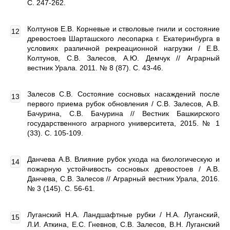
С. 247-262.
Колтунов Е.В. Корневые и стволовые гнили и состояние
древостоев Шарташского лесопарка г. Екатеринбурга в
условиях различной рекреационной нагрузки / Е.В.
Колтунов, С.В. Залесов, А.Ю. Демчук // Аграрный
вестник Урала. 2011. № 8 (87). С. 43-46.
Залесов С.В. Состояние сосновых насаждений после
первого приема рубок обновления / С.В. Залесов, А.В.
Бачурина, С.В. Бачурина // Вестник Башкирского
государственного аграрного университета, 2015. № 1
(33). С. 105-109.
Данчева А.В. Влияние рубок ухода на биологическую и
пожарную устойчивость сосновых древостоев / А.В.
Данчева, С.В. Залесов // Аграрный вестник Урала, 2016.
№ 3 (145). С. 56-61.
Луганский Н.А. Ландшафтные рубки / Н.А. Луганский,
Л.И. Аткина, Е.С. Гневнов, С.В. Залесов, В.Н. Луганский