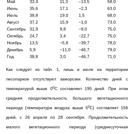
Май
33,4
11,3
–13,5
58,0
Июнь
35,6
17,1
−2,3
63,0
Июль
38,8
19,0
1,5
68,0
Август
37,2
15,9
−1,0
73,0
Сентябрь
31,9
9,8
−9,0
75,0
Октябрь
24,7
3,4
−22,7
75,0
Ноябрь
13,5
−5,8
−39,7
78,0
Декабрь
5,9
−11,0
−46,7
79,0
Год
38,8
3,0
−46,7
71,0
Как следует из табл. 1, лишь в июле на территории
лесопарков отсутствуют заморозки. Количество дней с
0
температурой выше 0
С составляет 195 дней. При этом
средняя продолжительность большого вегетационного
0
периода (температура воздуха выше 5
С) составляет 156
дней, с 26 апреля по 28 сентября. Продолжительность
малого вегетационного периода (среднесуточная