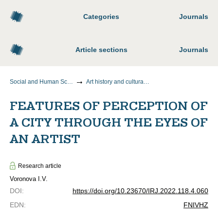
Categories
Journals
Article sections
Journals
Social and Human Sciences
Art history and cultural studies
FEATURES OF PERCEPTION OF
A CITY THROUGH THE EYES OF
AN ARTIST
Research article
Voronova I.V.
DOI
:
https://doi.org/10.23670/IRJ.2022.118.4.060
EDN
:
FNIVHZ