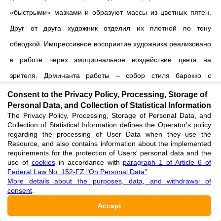
«быстрыми» мазками и образуют массы из цветных пятен.
Друг от друга художник отделил их плотной по тону
обводкой. Импрессивное восприятие художника реализовано
в работе через эмоциональное воздействие цвета на
зрителя. Доминанта работы – собор стиля барокко с
возвышающейся над ним колокольней. Это архитектурное
Consent to the Privacy Policy, Processing, Storage of
Personal Data, and Collection of Statistical Information
сооружение написано теплым цветом золотистой охры с
The Privacy Policy, Processing, Storage of Personal Data, and
ярко оранжевой крышей. Соседние здания имеют
Collection of Statistical Information defines the Operator's policy
regarding the processing of User Data when they use the
второстепенное значение благодаря планам, списанным
Resource, and also contains information about the implemented
requirements for the protection of Users' personal data and the
автором произведения цветными оттенками серого.
use of
cookies
in accordance with
paragraph 1 of Article 6 of
Federal Law No. 152-FZ "On Personal Data"
.
Для кисти художника характерны и плавные мазки,
More details about the purposes, data, and withdrawal of
consent
.
создающие на полотне образ города через синтез
Accept
природных и архитектурных форм. Это может быть видение