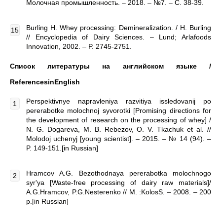
Молочная промышленность. ‒ 2018. ‒ №7. ‒ С. 38-39.
Burling H. Whey processing: Demineralization. / H. Burling
// Encyclopedia of Dairy Sciences. – Lund; Arlafoods
Innovation, 2002. – P. 2745-2751.
Список литературы на английском языке /
ReferencesinEnglish
Perspektivnye napravleniya razvitiya issledovanij po
pererabotke molochnoj syvorotki [Promising directions for
the development of research on the processing of whey] /
N. G. Dogareva, M. B. Rebezov, O. V. Tkachuk et al. //
Molodoj uchenyj [young scientist]. – 2015. – № 14 (94). –
P. 149-151.[in Russian]
Hramcov A.G. Bezothodnaya pererabotka molochnogo
syr'ya [Waste-free processing of dairy raw materials]/
A.G.Hramcov, P.G.Nesterenko // M. :KolosS. – 2008. – 200
p.[in Russian]