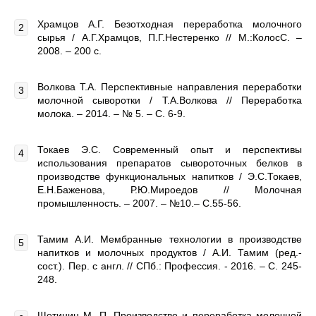
Храмцов А.Г. Безотходная переработка молочного
сырья / А.Г.Храмцов, П.Г.Нестеренко // М.:КолосС. –
2008. – 200 с.
Волкова Т.А. Перспективные направления переработки
молочной сыворотки / Т.А.Волкова // Переработка
молока. – 2014. – № 5. – С. 6-9.
Токаев Э.С. Современный опыт и перспективы
использования препаратов сывороточных белков в
производстве функциональных напитков / Э.С.Токаев,
Е.Н.Баженова, Р.Ю.Мироедов // Молочная
промышленность. – 2007. – №10.– С.55-56.
Тамим А.И. Мембранные технологии в производстве
напитков и молочных продуктов / А.И. Тамим (ред.-
сост.). Пер. с англ. // СПб.: Профессия. - 2016. – С. 245-
248.
Щетинин М. П. Производство и переработка молочной