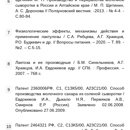
сыворотки в России и Алтайском крае / М. П. Щетинин,
А. С. Дорохова // Ползуновский вестник. -2013. - № 4-4. -
С.80-84.
Физиологические эффекты, механизмы действия и
применение лактулозы / С.А. Рябцева, А.Г. Храмцов,
Р.О. Будкевич и др. // Вопросы питания. – 2020. – Т. 89. -
№2. – С.5-15.
Лактоза и ее производные / Б.М. Синельников, А.Г.
Храмцов, И.А. Евдокимов идр. // СПб. : Профессия. –
2007. – 768 с.
Патент 2360006РФ, С1, С13К5/00, А23C21/00. Способ
производства молочного сахара из соленой сыворотки /
Евдокимов И.А., Дыкало Н.Я., Пермяков А.В.,
Смирнов Е.Р. (Россия). Заявлено 02.06.2008.
Опубликовано 27.06.2009.
Патент 2464321 РФ, С2, C13K5/00, A23C21/00. Способ