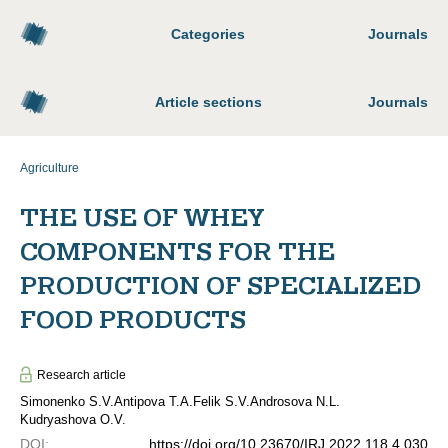
Categories
Journals
Article sections
Journals
Agriculture
THE USE OF WHEY
COMPONENTS FOR THE
PRODUCTION OF SPECIALIZED
FOOD PRODUCTS
Research article
Simonenko S.V.
Antipova T.A.
Felik S.V.
Androsova N.L.
Kudryashova O.V.
DOI
:
https://doi.org/10.23670/IRJ.2022.118.4.030