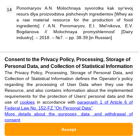
Ponomaryov A.N. Molochnaya syvorotka kak syr'evoj
resurs dlya proizvodstva pishchevyh ingredientov [Whey as
a raw material resource for the production of food
ingredients] / A.N. Ponomaryov, E.I. Mel'nikova, E.V.
Bogdanova // Molochnaya promyshlennost' [Dairy
industry]. ‒ 2018. ‒ №7. ‒ pp. 38-39.[in Russian]
Burling H. Whey processing: Demineralization.
Consent to the Privacy Policy, Processing, Storage of
Encyclopedia of Dairy Sciences: Arlafoods Innovation / H/
Burling. – Lund, Sweden, 2002. –pp. 2745-2751.
Personal Data, and Collection of Statistical Information
The Privacy Policy, Processing, Storage of Personal Data, and
Collection of Statistical Information defines the Operator's policy
regarding the processing of User Data when they use the
Resource, and also contains information about the implemented
requirements for the protection of Users' personal data and the
use of
cookies
in accordance with
paragraph 1 of Article 6 of
Federal Law No. 152-FZ "On Personal Data"
.
More details about the purposes, data, and withdrawal of
consent
.
Subscribe
:
Accept