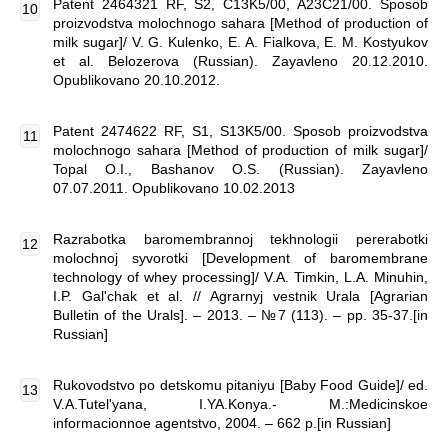
Patent 2464321 RF, S2, C13K5/00, A23C21/00. Sposob
proizvodstva molochnogo sahara [Method of production of
milk sugar]/ V. G. Kulenko, E. A. Fialkova, E. M. Kostyukov
et al. Belozerova (Russian). Zayavleno 20.12.2010.
Opublikovano 20.10.2012.
Patent 2474622 RF, S1, S13K5/00. Sposob proizvodstva
molochnogo sahara [Method of production of milk sugar]/
Topal O.I., Bashanov O.S. (Russian). Zayavleno
07.07.2011. Opublikovano 10.02.2013
Razrabotka baromembrannoj tekhnologii pererabotki
molochnoj syvorotki [Development of baromembrane
technology of whey processing]/ V.A. Timkin, L.A. Minuhin,
I.P. Gal'chak et al. // Agrarnyj vestnik Urala [Agrarian
Bulletin of the Urals]. – 2013. – №7 (113). – pp. 35-37.[in
Russian]
Rukovodstvo po detskomu pitaniyu [Baby Food Guide]/ ed.
V.A.Tutel'yana, I.YA.Konya.- M.:Medicinskoe
informacionnoe agentstvo, 2004. – 662 p.[in Russian]