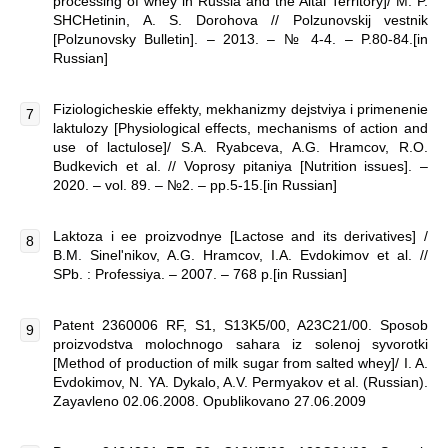
processing of whey in Russia and the Altai Territory]/ M. P.
SHCHetinin, A. S. Dorohova // Polzunovskij vestnik
[Polzunovsky Bulletin]. – 2013. – № 4-4. – P.80-84.[in
Russian]
Fiziologicheskie effekty, mekhanizmy dejstviya i primenenie
laktulozy [Physiological effects, mechanisms of action and
use of lactulose]/ S.A. Ryabceva, A.G. Hramcov, R.O.
Budkevich et al. // Voprosy pitaniya [Nutrition issues]. –
2020. – vol. 89. – №2. – pp.5-15.[in Russian]
Laktoza i ee proizvodnye [Lactose and its derivatives] /
B.M. Sinel'nikov, A.G. Hramcov, I.A. Evdokimov et al. //
SPb. : Professiya. – 2007. – 768 p.[in Russian]
Patent 2360006 RF, S1, S13K5/00, A23C21/00. Sposob
proizvodstva molochnogo sahara iz solenoj syvorotki
[Method of production of milk sugar from salted whey]/ I. A.
Evdokimov, N. YA. Dykalo, A.V. Permyakov et al. (Russian).
Zayavleno 02.06.2008. Opublikovano 27.06.2009