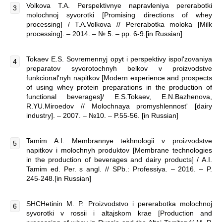
Volkova T.A. Perspektivnye napravleniya pererabotki
molochnoj syvorotki [Promising directions of whey
processing] / T.A.Volkova // Pererabotka moloka [Milk
processing]. – 2014. – № 5. – pp. 6-9.[in Russian]
Tokaev E.S. Sovremennyj opyt i perspektivy ispol'zovaniya
preparatov syvorotochnyh belkov v proizvodstve
funkcional'nyh napitkov [Modern experience and prospects
of using whey protein preparations in the production of
functional beverages]/ E.S.Tokaev, E.N.Bazhenova,
R.YU.Miroedov // Molochnaya promyshlennost' [dairy
industry]. – 2007. – №10. – P.55-56. [in Russian]
Tamim A.I. Membrannye tekhnologii v proizvodstve
napitkov i molochnyh produktov [Membrane technologies
in the production of beverages and dairy products] / A.I.
Tamim ed. Per. s angl. // SPb.: Professiya. – 2016. – P.
245-248.[in Russian]
SHCHetinin M. P. Proizvodstvo i pererabotka molochnoj
syvorotki v rossii i altajskom krae [Production and