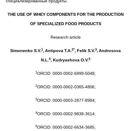
специализированные продукты.
THE USE OF WHEY COMPONENTS FOR THE PRODUCTION
OF SPECIALIZED FOOD PRODUCTS
Research article
1
2*
3
Simonenko S.V.
, Antipova T.A.
, Felik S.V.
, Androsova
4
5
N.L.
, Kudryashova O.V.
1
ORCID: 0000-0002-6999-5048;
2
ORCID: 0000-0002-0365-4806;
3
ORCID: 0000-0003-2877-8984;
4
ORCID: 0000-0002-9838-3614;
5
ORCID: 0000-0002-6634-3685;