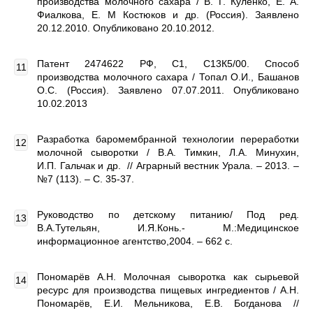
производства молочного сахара / В. Г. Куленко, Е. А.
Фиалкова, Е. М Костюков и др. (Россия). Заявлено
20.12.2010. Опубликовано 20.10.2012.
Патент 2474622 РФ, С1, С13К5/00. Способ
производства молочного сахара / Топал О.И., Башанов
О.С. (Россия). Заявлено 07.07.2011. Опубликовано
10.02.2013
Разработка баромембранной технологии переработки
молочной сыворотки / В.А. Тимкин, Л.А. Минухин,
И.П. Гальчак и др. // Аграрный вестник Урала. – 2013. –
№7 (113). – С. 35-37.
Руководство по детскому питанию/ Под ред.
В.А.Тутельян, И.Я.Конь.- М.:Медицинское
информационное агентство,2004. – 662 с.
Пономарёв А.Н. Молочная сыворотка как сырьевой
ресурс для производства пищевых ингредиентов / А.Н.
Пономарёв, Е.И. Мельникова, Е.В. Богданова //