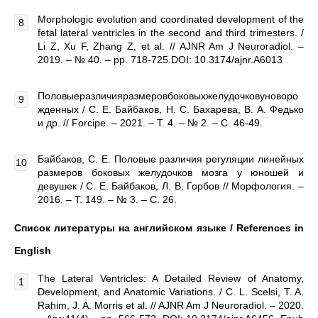
Morphologic evolution and coordinated development of the
fetal lateral ventricles in the second and third trimesters. /
Li Z, Xu F, Zhang Z, et al. // AJNR Am J Neuroradiol. –
2019. – № 40. – pp. 718-725.DOI: 10.3174/ajnr.A6013
Половыеразличияразмеровбоковыхжелудочковуноворо
жденных / С. Е. Байбаков, Н. С. Бахарева, В. А. Федько
и др. // Forcipe. – 2021. – Т. 4. – № 2. – С. 46-49.
Байбаков, С. Е. Половые различия регуляции линейных
размеров боковых желудочков мозга у юношей и
девушек / С. Е. Байбаков, Л. В. Горбов // Морфология. –
2016. – Т. 149. – № 3. – С. 26.
Список литературы на английском языке /
References in
English
The Lateral Ventricles: A Detailed Review of Anatomy,
Development, and Anatomic Variations. / C. L. Scelsi, T. A.
Rahim, J. A. Morris et al. // AJNR Am J Neuroradiol. – 2020.