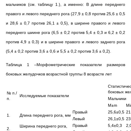
мальчиков (см. таблицу 1.), а именно: В длине переднего
правого и левого переднего рога (27,9 ± 0,8 против 25,6 ± 0,5
и 28,6 ± 0,7 против 26,1 ± 0,5), в ширине правого и левого
переднего шиине рога (6,5 ± 0,2 против 5,4 ± 0,3 и 6,2 ± 0,2
против 4,9 ± 0,3) и в ширине правого и левого заднего рога
(5,4 ± 0,2 против 3,6 ± 0,6 и 5,5 ± 0,2 против 3,6 ± 0,2).
Таблица 1 –Морфометрические показатели размеров
боковых желудочков возрастной группы 8 возрасте лет
Статистиче
боковых жел
№ п./
Исследуемые показатели
п.
Мальчики
M±m
Mi
Правый
25,6±0,5
21
1.
Длина переднего рога, мм
Левый
26,1±0,5
23
Правый
5,4±0,3
2,
Ширина переднего рога,
2.