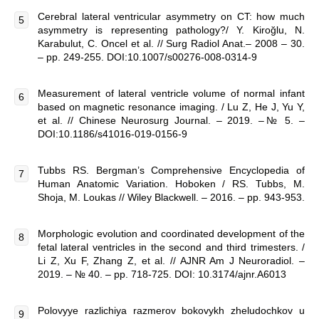
Cerebral lateral ventricular asymmetry on CT: how much
asymmetry is representing pathology?/ Y. Kiroğlu, N.
Karabulut, C. Oncel et al. // Surg Radiol Anat.– 2008 – 30.
– pp. 249-255. DOI:10.1007/s00276-008-0314-9
Measurement of lateral ventricle volume of normal infant
based on magnetic resonance imaging. / Lu Z, He J, Yu Y,
et al. // Chinese Neurosurg Journal. – 2019. –№ 5. –
DOI:10.1186/s41016-019-0156-9
Tubbs RS. Bergman’s Comprehensive Encyclopedia of
Human Anatomic Variation. Hoboken / RS. Tubbs, M.
Shoja, M. Loukas // Wiley Blackwell. – 2016. – pp. 943-953.
Morphologic evolution and coordinated development of the
fetal lateral ventricles in the second and third trimesters. /
Li Z, Xu F, Zhang Z, et al. // AJNR Am J Neuroradiol. –
2019. – № 40. – pp. 718-725. DOI: 10.3174/ajnr.A6013
Polovyye razlichiya razmerov bokovykh zheludochkov u