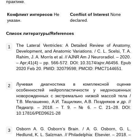
практике.
Конфликт интересов
Не
Conflict of Interest
None
указан.
declared.
Список литературы
/References
The Lateral Ventricles: A Detailed Review of Anatomy,
Development, and Anatomic Variations. / C. L. Scelsi, T. A.
Rahim, J. A. Morris et al. // AJNR Am J Neuroradiol. – 2020.
– Apr;41(4) – pp. 566-572. DOI: 10.3174/ajnr.A6456. Epub
2020 Feb 20. PMID: 32079598; PMCID: PMC7144651.
Лучевая диагностика в комплексной оценке
особенностей нейропластичности у недоношенных
новорожденных с экстремально низкой массой тела /
Т.В. Мелашенко, А.И. Тащилкин, А.В. Поздняков и др. //
Педиатр. – 2018. – Т. 9. – № 6. – С. 21–28. DOI:
10.17816/PED9621-28
Osborn A. G. Osborn’s Brain. / A. G. Osborn, G. L.
Hedlund, K. L. Salzman. // Philadelphia: Elsevier. – 2018. –