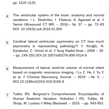
pp. 1119–1125.
The ventricular system of the brain: anatomy and normal
variations. / L. Stratchko, I. Filatova, A. Agarwal et al. //
Semin Ultrasound CT MR. – 2016.– № 37. – pp. 72–83
DOI: 10.1053/j.sult.2016.01.004
Cerebral lateral ventricular asymmetry on CT: how much
asymmetry is representing pathology?/ Y. Kiroğlu, N.
Karabulut, C. Oncel et al. // Surg Radiol Anat.– 2008 – 30.
– pp. 249-255.DOI:10.1007/s00276-008-0314-9
Measurement of lateral ventricle volume of normal infant
based on magnetic resonance imaging. / Lu Z, He J, Yu Y,
et al. // Chinese Neurosurg Journal. – 2019. –№ 5. –
DOI:10.1186/s41016-019-0156-9
Tubbs RS. Bergman’s Comprehensive Encyclopedia of
Human Anatomic Variation. Hoboken / RS. Tubbs, M.
Shoja, M. Loukas // Wiley Blackwell. – 2016. – pp. 943-953.