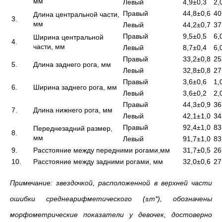
мм
Левый
4,9±0,3
2,
Правый
44,8±0,6
40
Длина центральной части,
3.
мм
Левый
44,2±0,7
37
Правый
9,5±0,5
6,
Ширина центральной
4.
части, мм
Левый
8,7±0,4
6,
Правый
33,2±0,8
25
5.
Длина заднего рога, мм
Левый
32,8±0,8
27
Правый
3,6±0,6
1,
6.
Ширина заднего рога, мм
Левый
3,6±0,2
2,
Правый
44,3±0,9
36
7.
Длина нижнего рога, мм
Левый
42,1±1,0
34
Правый
92,4±1,0
83
Переднезадний размер,
8.
мм
Левый
91,7±1,0
83
9.
Расстояние между передними рогами,мм
31,7±0,5
26
10.
Расстояние между задними рогами, мм
32,0±0,6
27
Примечание: звездочкой, расположенной в верхней части
ошибки среднеарифметического (±
m
*), обозначены
морфометрические показатели у девочек, достоверно