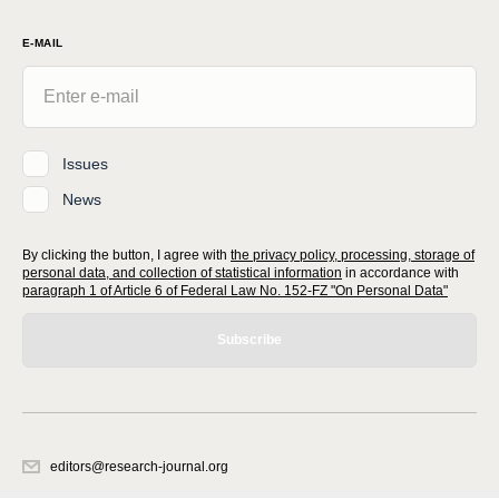
E-MAIL
Issues
News
By clicking the button, I agree with
the privacy policy, processing, storage of
personal data, and collection of statistical information
in accordance with
paragraph 1 of Article 6 of Federal Law No. 152-FZ "On Personal Data"
Subscribe
editors@research-journal.org
620066, Sverdlovsk region, Yekaterinburg, st. Akademicheskaya, 11A,