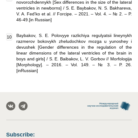
novorozhdennykh [Sex differences in the size of the lateral
ventricles in newborns] / S. E. Baybakov, N. S. Bakhareva,
V. A. Fed'ko et al. // Forcipe. – 2021. – Vol. 4. – № 2. – P.
46-49.[in Russian]
Baybakov, S. E. Polovyye razlichiya regulyatsii lineynykh
razmerov bokovykh zheludochkov mozga u yunoshey i
devushek [Gender differences in the regulation of the
linear dimensions of the lateral ventricles of the brain in
boys and girls] / S. E. Baibakov, L. V. Gorbov // Morfologija
[Morphology]. – 2016. – Vol. 149. – № 3. – P. 26.
[inRussian]
Subscribe
: