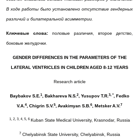
В ходе работы было установлено отсутствие гендерных
различий и билатеральной асимметрии.
Ключевые слова:
половые различия, второе детство,
боковые желудочки.
GENDER DIFFERENCES IN THE PARAMETERS OF THE
LATERAL VENTRICLES IN CHILDREN AGED 8-12 YEARS
Research article
1
2
3, *
Baybakov S.E.
, Bakhareva N.S.
, Yusupov T.R.
, Fedko
4
5
6
7
V.A.
, Chigrin S.V.
, Avakimyan S.B.
, Metsker A.V.
1, 2, 3, 4, 5, 6
Kuban State Medical University, Krasnodar, Russia
7
Chelyabinsk State University, Chelyabinsk, Russia