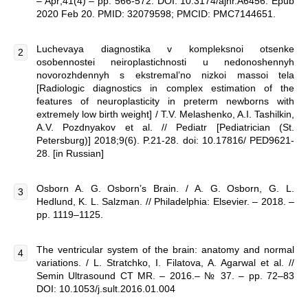
– Apr;41(4) – pp. 566-572. DOI: 10.3174/ajnr.A6456. Epub
2020 Feb 20. PMID: 32079598; PMCID: PMC7144651.
Luchevaya diagnostika v kompleksnoi otsenke
osobennostei neiroplastichnosti u nedonoshennyh
novorozhdennyh s ekstremal’no nizkoi massoi tela
[Radiologic diagnostics in complex estimation of the
features of neuroplasticity in preterm newborns with
extremely low birth weight] / T.V. Melashenko, A.I. Tashilkin,
A.V. Pozdnyakov et al. // Pediatr [Pediatrician (St.
Petersburg)] 2018;9(6). P.21-28. doi: 10.17816/ PED9621-
28. [in Russian]
Osborn A. G. Osborn’s Brain. / A. G. Osborn, G. L.
Hedlund, K. L. Salzman. // Philadelphia: Elsevier. – 2018. –
pp. 1119–1125.
The ventricular system of the brain: anatomy and normal
variations. / L. Stratchko, I. Filatova, A. Agarwal et al. //
Semin Ultrasound CT MR. – 2016.– № 37. – pp. 72–83
DOI: 10.1053/j.sult.2016.01.004