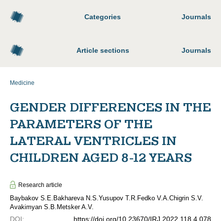
Categories
Journals
Article sections
Journals
Medicine
GENDER DIFFERENCES IN THE
PARAMETERS OF THE
LATERAL VENTRICLES IN
CHILDREN AGED 8-12 YEARS
Research article
Baybakov S.E.
Bakhareva N.S.
Yusupov T.R.
Fedko V.A.
Chigrin S.V.
Avakimyan S.B.
Metsker A.V.
DOI
:
https://doi.org/10.23670/IRJ.2022.118.4.078