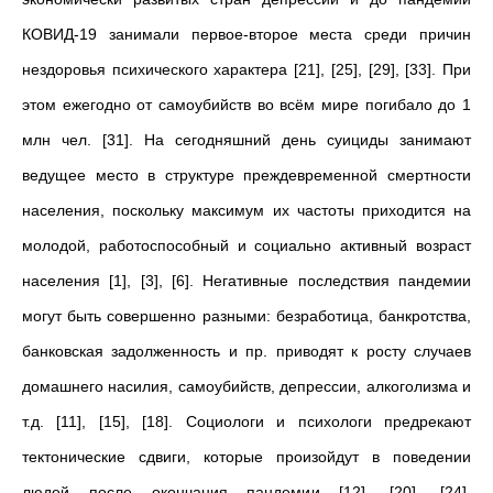
КОВИД-19 занимали первое-второе места среди причин
нездоровья психического характера [21], [25], [29], [33]. При
этом ежегодно от самоубийств во всём мире погибало до 1
млн чел. [31]. На сегодняшний день суициды занимают
ведущее место в структуре преждевременной смертности
населения, поскольку максимум их частоты приходится на
молодой, работоспособный и социально активный возраст
населения [1], [3], [6]. Негативные последствия пандемии
могут быть совершенно разными: безработица, банкротства,
банковская задолженность и пр. приводят к росту случаев
домашнего насилия, самоубийств, депрессии, алкоголизма и
т.д. [11], [15], [18]. Социологи и психологи предрекают
тектонические сдвиги, которые произойдут в поведении
людей после окончания пандемии [12], [20], [24].