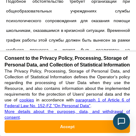
Подобное обстоятельство требует организации при
общеобразовательных учреждениях службы
психологического сопровождения для оказания помощи
школьникам, оказавшимся в кризисной ситуации. Временной
график работы этой службы должен быть вынесен за рамки
учебного процесса и может быть реализован на
Consent to the Privacy Policy, Processing, Storage of
индивидуальных и групповых тренингах и консультациях.
Personal Data, and Collection of Statistical Information
Необходима организация при общеобразовательных
The Privacy Policy, Processing, Storage of Personal Data, and
Collection of Statistical Information defines the Operator's policy
учреждениях в местах компактного проживания коренных
regarding the processing of User Data when they use the
Resource, and also contains information about the implemented
народов Севере и Приамурья служб психологического
requirements for the protection of Users' personal data and the
сопровождения для оказания помощи школьникам,
use of
cookies
in accordance with
paragraph 1 of Article 6 of
Federal Law No. 152-FZ "On Personal Data"
.
оказавшимся в кризисной ситуации во время карантина.
More details about the purposes, data, and withdrawal of
consent
.
Временной график работы этой службы должен быть
Accept
вынесен за рамки учебного процесса и может быть