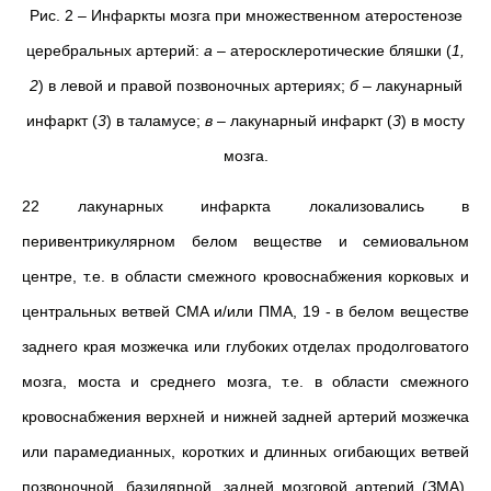
Рис. 2 – Инфаркты мозга при множественном атеростенозе
церебральных артерий:
а
– атеросклеротические бляшки (
1,
2
) в левой и правой позвоночных артериях;
б
– лакунарный
инфаркт (
3
) в таламусе;
в
– лакунарный инфаркт (
3
) в мосту
мозга.
22 лакунарных инфаркта локализовались в
перивентрикулярном белом веществе и семиовальном
центре, т.е. в области смежного кровоснабжения корковых и
центральных ветвей СМА и/или ПМА, 19 - в белом веществе
заднего края мозжечка или глубоких отделах продолговатого
мозга, моста и среднего мозга, т.е. в области смежного
кровоснабжения верхней и нижней задней артерий мозжечка
или парамедианных, коротких и длинных огибающих ветвей
позвоночной, базилярной, задней мозговой артерий (ЗМА).