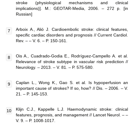
stroke (physiological mechanisms and clinical
implications)]. M.: GEOTAR-Media, 2006. – 272 p. [in
Russian]
Arboix A., Alió J. Cardioembolic stroke: clinical features,
specific cardiac disorders and prognosis // Current Cardiol.
Rev. – – V. 6. – P. 150-161.
Ois A., Cuadrado-Godia E., Rodríguez-Campello А. et al.
Relevance of stroke subtype in vascular risk prediction //
Neurology. – 2013. – V. 81. – P. 575-580.
Caplan L., Wong K., Gao S. et al. Is hypoperfusion an
important cause of strokes? If so, how? // Dis. – 2006. – V.
21. – P. 145-153.
Klijn C.J., Kappelle L.J. Haemodynamic stroke: clinical
features, prognosis, and management // Lancet Neurol. – –
V. 9. – P. 1008-1017.