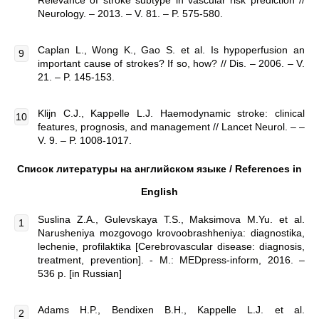
Relevance of stroke subtype in vascular risk prediction //
Neurology. – 2013. – V. 81. – P. 575-580.
Caplan L., Wong K., Gao S. et al. Is hypoperfusion an
important cause of strokes? If so, how? // Dis. – 2006. – V.
21. – P. 145-153.
Klijn C.J., Kappelle L.J. Haemodynamic stroke: clinical
features, prognosis, and management // Lancet Neurol. – –
V. 9. – P. 1008-1017.
Список литературы на английском языке /
References
in
English
Suslina Z.A., Gulevskaya T.S., Maksimova M.Yu. et al.
Narusheniya mozgovogo krovoobrashheniya: diagnostika,
lechenie, profilaktika [Cerebrovascular disease: diagnosis,
treatment, prevention]. - M.: MEDpress-inform, 2016. –
536 p. [in Russian]
Adams H.P., Bendixen B.H., Kappelle L.J. et al.