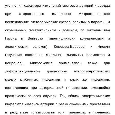
уточнения характера изменений мозговых артерий и сердца
при атеросклерозе выполнено микроскопическое
исследование гистологических срезов, залитых в парафин и
окрашенных гематоксилином и эозином, по методам ван
Гизона и Вейгерта (идентификация коллагеновых и
эластических волокон), Клювера-Барреры и Ниссля
(изучение состояния миелина, глиальных элементов и
нейронов). Микроскопия применялась также для
дифференциальной диагностики атеросклеротических
малых глубинных инфарктов и таких же инфарктов,
возникающих при артериальной гипертензии, имевшейся
практически во всех случаях. Так, вблизи гипертонических
инфарктов имелись артерии с резко суженными просветами
в результате плазморрагии или гиалиноза; в пределах