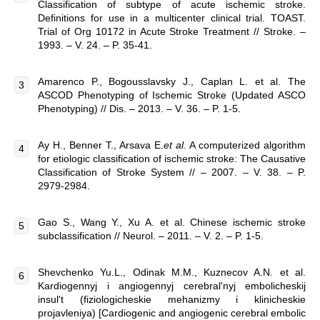
Classification of subtype of acute ischemic stroke.
Definitions for use in a multicenter clinical trial. TOAST.
Trial of Org 10172 in Acute Stroke Treatment // Stroke. –
1993. – V. 24. – P. 35-41.
Amarenco P., Bogousslavsky J., Caplan L. et al. The
ASCOD Phenotyping of Ischemic Stroke (Updated ASCO
Phenotyping) // Dis. – 2013. – V. 36. – P. 1-5.
Ay H., Benner T., Arsava E.
et al
. A computerized algorithm
for etiologic classification of ischemic stroke: The Causative
Classification of Stroke System // – 2007. – V. 38. – P.
2979-2984.
Gao S., Wang Y., Xu A. et al. Chinese ischemic stroke
subclassification // Neurol. – 2011. – V. 2. – P. 1-5.
Shevchenko Yu.L., Odinak M.M., Kuznecov A.N. et al.
Kardiogennyj i angiogennyj cerebral'nyj embolicheskij
insul't (fiziologicheskie mehanizmy i klinicheskie
projavleniya) [Cardiogenic and angiogenic cerebral embolic