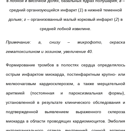
в лобной и височной долях, базальных ядрах полушария;
в
–
средний организующийся инфаркт (
1
) в нижней теменной
дольке;
г
– организованный малый корковый инфаркт (
2
) в
средней лобной извилине.
Примечание: а, снизу – микрофото, окраска
гематоксилином и эозином, увеличение 40.
Формирование тромбов в полостях сердца определялось
острым инфарктом миокарда, постинфарктным крупно- или
мелкоочаговым кардиосклерозом, а также мерцательной
аритмией (постоянная и пароксизмальная формы),
установленной в результате клинического обследования и
подтвержденной выявлением выраженного склероза
миокарда в области проводящих кардиомиоцитов. Эмболия
интракраниального отдела внутренней сонной артерии