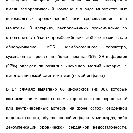
имели геморрагический компонент в виде множественных
петехиальных кровоизлияний или кровоизлияния типа
гематомы. В артериях, расположенных проксимально по
отношению к области тромбоэмболической окклюзии, часто
обнаруживались АСБ неэмбологенного характера,
суживающие просвет не более чем на 25%. 29 инфарктов
(97%) определили развитие инсультов; малый инфаркт не
имел клинической симптоматики (немой инфаркт).
В 17 случаях выявлено 68 инфарктов (из 98), которые
возникли при множественном атеростенозе внечерепных и/
или внутричерепных артерий на фоне острой сердечной
недостаточности, обусловленной инфарктом миокарда, либо
декомпенсации хронической сердечной недостаточности,