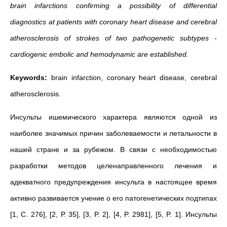
brain infarctions
confirming a possibility of differential
diagnostics at patients with coronary heart disease and cerebral
atherosclerosis of strokes of two pathogenetic subtypes -
cardiogenic embolic and hemodynamic are established.
Keywords:
brain infarction, coronary heart disease, cerebral
atherosclerosis.
Инсульты ишемического характера являются одной из
наиболее значимых причин заболеваемости и летальности в
нашей стране и за рубежом. В связи с необходимостью
разработки методов целенаправленного лечения и
адекватного предупреждения инсульта в настоящее время
активно развивается учение о его патогенетических подтипах
[1, С. 276], [2, Р. 35], [3, P. 2], [4, P. 2981], [5, P. 1]. Инсульты