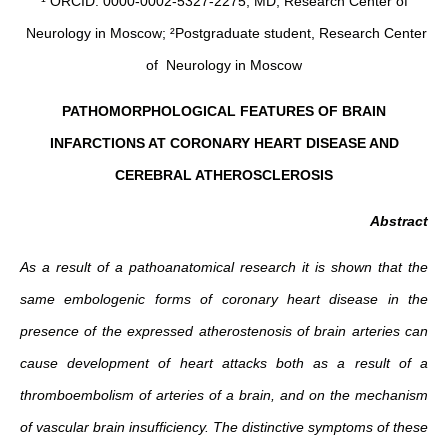
¹ ORCID: 0000-0002-5327-2275, MD, Research Center of
Neurology in Moscow; ²Postgraduate student, Research Center
of Neurology in Moscow
PATHOMORPHOLOGICAL FEATURES OF BRAIN
INFARCTIONS AT CORONARY HEART DISEASE AND
CEREBRAL ATHEROSCLEROSIS
Abstract
As a result of a pathoanatomical research it is shown that the
same embologenic forms of coronary heart disease in the
presence of the expressed atherostenosis of brain arteries can
cause development of heart attacks both as a result of a
thromboembolism of arteries of a brain, and on the mechanism
of vascular brain insufficiency. The distinctive symptoms of these