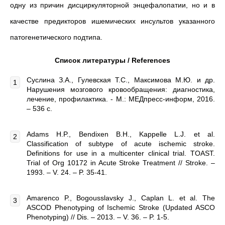
одну из причин дисциркуляторной энцефалопатии, но и в
качестве предикторов ишемических инсультов указанного
патогенетического подтипа.
Список литературы /
References
Суслина З.А., Гулевская Т.С., Максимова М.Ю. и др.
Нарушения мозгового кровообращения: диагностика,
лечение, профилактика. - М.: МЕДпресс-информ, 2016.
– 536 с.
Adams H.P., Bendixen B.H., Kappelle L.J. et al.
Classification of subtype of acute ischemic stroke.
Definitions for use in a multicenter clinical trial. TOAST.
Trial of Org 10172 in Acute Stroke Treatment // Stroke. –
1993. – V. 24. – P. 35-41.
Amarenco P., Bogousslavsky J., Caplan L. et al. The
ASCOD Phenotyping of Ischemic Stroke (Updated ASCO
Phenotyping) // Dis. – 2013. – V. 36. – P. 1-5.