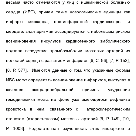
весьма часто отмечаются у лиц с ишемической болезнью
сердца (ИБС), причем такие нозологические единицы как
инфаркт миокарда, постинфарктный кардиосклероз и
мерцательная аритмия ассоциируются с набольшим риском
возникновения инсультов кардиогенного эмболического
подтипа вследствие тромбоэмболии мозговых артерий из
полостей сердца с развитием инфарктов [6, C. 86], [7, P. 152],
[8, P. 577]. Имеются данные о том, что указанные формы
ИБС могут определять возникновение инфарктов, выступая в
качестве экстрацеребральной причины ухудшения
гемодинамики мозга на фоне уже имеющегося дефицита
кровотока в нем, связанного с атеросклеротическим
стенозом (атеростенозом) мозговых артерий [9, P. 149], [10,
P. 1008]. Недостаточная изученность этих инфарктов и