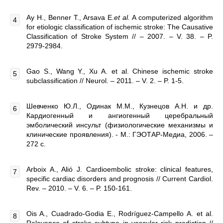
Ay H., Benner T., Arsava E.
et al
.
A computerized algorithm
for etiologic classification of ischemic stroke: The Causative
Classification of Stroke System // – 2007. – V. 38. – P.
2979-2984.
Gao S., Wang Y., Xu A. et al. Chinese ischemic stroke
subclassification // Neurol. – 2011. – V. 2. – P. 1-5.
Шевченко Ю.Л., Одинак М.М., Кузнецов А.Н. и др.
Кардиогенный и ангиогенный церебральный
эмболический инсульт (физиологические механизмы и
клинические проявления). - М.: ГЭОТАР-Медиа, 2006. –
272 с.
Arboix A., Alió J. Cardioembolic stroke: clinical features,
specific cardiac disorders and prognosis // Current Cardiol.
Rev. – 2010. – V. 6. – P. 150-161.
Ois A., Cuadrado-Godia E., Rodríguez-Campello А. et al.