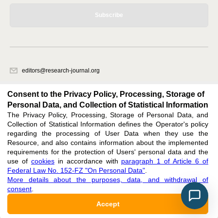
Subscribe
editors@research-journal.org
620066, Sverdlovsk region, Yekaterinburg, st. Akademicheskaya, 11A,
office 1
Consent to the Privacy Policy, Processing, Storage of
Personal Data, and Collection of Statistical Information
The Privacy Policy, Processing, Storage of Personal Data, and
Feedback
Collection of Statistical Information defines the Operator's policy
regarding the processing of User Data when they use the
Resource, and also contains information about the implemented
requirements for the protection of Users' personal data and the
use of
cookies
in accordance with
paragraph 1 of Article 6 of
Federal Law No. 152-FZ "On Personal Data"
.
Support
:
editors@research-journal.org
More details about the purposes, data, and withdrawal of
ISSN 2227-6017 (ONLINE),
ISSN 2303-9868 (PRINT),
DOI: 10.60797/IRJ.2227-6017,
consent
.
ЭЛ № ФС 77 - 80772
Accept
16+