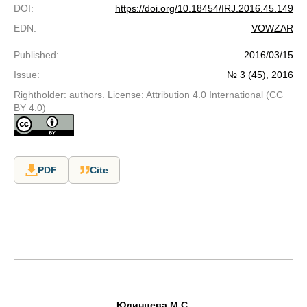
DOI
:
https://doi.org/10.18454/IRJ.2016.45.149
EDN
:
VOWZAR
Published
:
2016/03/15
Issue
:
№ 3 (45), 2016
Rightholder: authors. License: Attribution 4.0 International (CC
BY 4.0)
PDF
Cite
Юдинцева М.С.