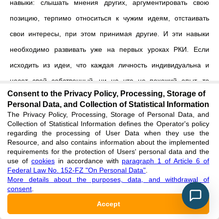
навыки: слышать мнения других, аргументировать свою
позицию, терпимо относиться к чужим идеям, отстаивать
свои интересы, при этом принимая другие. И эти навыки
необходимо развивать уже на первых уроках РКИ. Если
исходить из идеи, что каждая личность индивидуальна и
несет свой собственный, ни на что не похожий опыт, то
Consent to the Privacy Policy, Processing, Storage of
учение через коллективное взаимодействие представляется
Personal Data, and Collection of Statistical Information
важным образовательным принципом при изучении
The Privacy Policy, Processing, Storage of Personal Data, and
Collection of Statistical Information defines the Operator's policy
иностранного языка. Групповая деятельность способствует, с
regarding the processing of User Data when they use the
Resource, and also contains information about the implemented
одной стороны, формированию коллектива, а с другой —
requirements for the protection of Users' personal data and the
активизации возможностей личности каждого обучаемого.
use of
cookies
in accordance with
paragraph 1 of Article 6 of
Federal Law No. 152-FZ "On Personal Data"
.
Немаловажное значение при этом имеет ролевая
More details about the purposes, data, and withdrawal of
consent
.
организация общения, помогающая учащимся
Accept
дистанцироваться от самих себя, а значит и от боязни