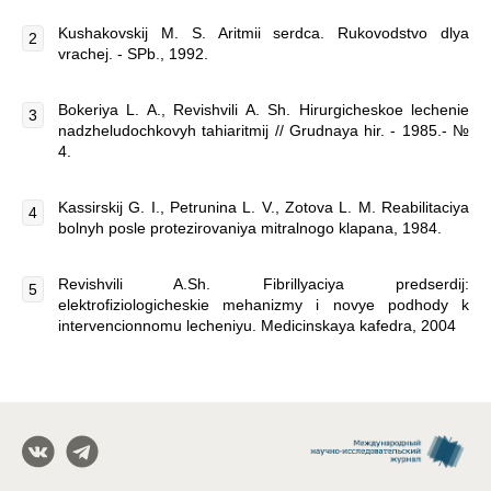
Kushakovskij M. S. Aritmii serdca. Rukovodstvo dlya
vrachej. - SPb., 1992.
Bokeriya L. A., Revishvili A. Sh. Hirurgicheskoe lechenie
nadzheludochkovyh tahiaritmij // Grudnaya hir. - 1985.- №
4.
Kassirskij G. I., Petrunina L. V., Zotova L. M. Reabilitaciya
bolnyh posle protezirovaniya mitralnogo klapana, 1984.
Revishvili A.Sh. Fibrillyaciya predserdij:
elektrofiziologicheskie mehanizmy i novye podhody k
intervencionnomu lecheniyu. Medicinskaya kafedra, 2004