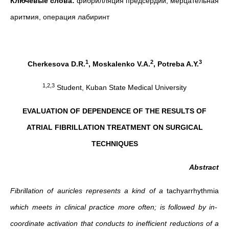
Ключевые слова:
фибрилляция предсердий, мерцательная
аритмия, операция лабиринт
1
2
3
Cherkesova D.R.
, Moskalenko V.A.
, Potreba A.Y.
1,2,3
Student, Kuban State Medical University
EVALUATION OF DEPENDENCE OF THE RESULTS OF
ATRIAL FIBRILLATION TREATMENT ON SURGICAL
TECHNIQUES
Abstract
Fibrillation of auricles represents a kind of a
tachyarrhythmia
which meets in clinical practice more often; is followed by in-
coordinate activation that conducts to inefficient reductions of a