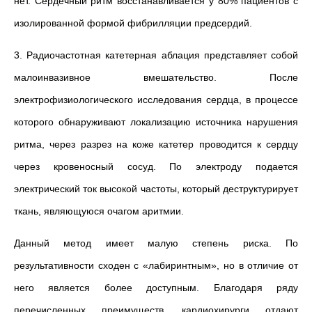
нет. Сердечный ритм восстанавливается у 80% пациентов с
изолированной формой фибрилляции предсердий.
3. Радиочастотная катетерная аблация представляет собой
малоинвазивное вмешательство. После
электрофизиологического исследования сердца, в процессе
которого обнаруживают локализацию источника нарушения
ритма, через разрез на коже катетер проводится к сердцу
через кровеносный сосуд. По электроду подается
электрический ток высокой частоты, который деструктурирует
ткань, являющуюся очагом аритмии.
Данный метод имеет малую степень риска. По
результативности сходен с «лабиринтным», но в отличие от
него является более доступным. Благодаря ряду
перечисленных преимуществ, кардиохирурги отдают