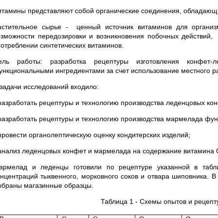
итамины представляют собой органические соединения, обладающи
астительное сырье - ценный источник витаминов для организ
озможности передозировки и возникновения побочных действий
потреблении синтетических витаминов.
ель работы: разработка рецептуры изготовления конфет-
ункциональными ингредиентами за счет использование местного ра
 задачи исследований входило:
 разработать рецептуры и технологию производства леденцовых ко
 разработать рецептуры и технологию производства мармелада фу
 провести органолептическую оценку кондитерских изделий;
 анализ леденцовых конфет и мармелада на содержание витамина С
армелад и леденцы готовили по рецептуре указанной в табл
онцентраций тыквенного, морковного соков и отвара шиповника. В
ыбраны магазинные образцы.
Таблица 1 - Схемы опытов и рецеп