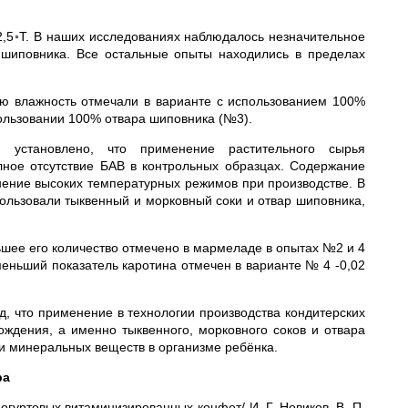
2,5◦Т. В наших исследованиях наблюдалось незначительное
 шиповника. Все остальные опыты находились в пределах
ю влажность отмечали в варианте с использованием 100%
ользовании 100% отвара шиповника (№3).
в установлено, что применение растительного сырья
лное отсутствие БАВ в контрольных образцах. Содержание
нение высоких температурных режимов при производстве. В
ользовали тыквенный и морковный соки и отвар шиповника,
ьшее его количество отмечено в мармеладе в опытах №2 и 4
именьший показатель каротина отмечен в варианте № 4 -0,02
 что применение в технологии производства кондитерских
ождения, а именно тыквенного, морковного соков и отвара
и минеральных веществ в организме ребёнка.
ра
йогуртовых витаминизированных конфет/ И. Г. Новиков, В. П.