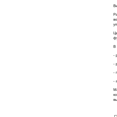
В
Р
в
у
Ц
ф
В
-
-
-
-
М
к
в