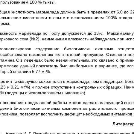
спользованием 100 % тыквы.
бщая кислотность мармелада должна быть в пределах от 6,0 до 2
ревышение кислотности в опыте с использованием 100% отвара
ормы.
лажность мармелада по Госту допускается до 33%. Максимальну
орковного сока (№2), наименьшая влажность наблюдалась при исп
роанализировав содержание биологически активных вещест
пособствовало накоплению их в готовой продукции. Отмечено по
итамина С в леденцах было незначительным, это связано с приме
армеладе данный показатель был наибольшим в варианте, где исп
оторый составил 5,77 мг%.
аротин также лучше сохранялся в мармеладе, чем в леденцах. Бол
0,23 и 0,21 мг%) и полное отсутствие в контрольных образцах. На
г% (леденцы с использованием шиповника).
а основании проделанной работы можно сделать следующий вывод,
зделий биологически активных компонентов растительного происх
иповника, позволяет восполнить дефицит необходимых витаминов 
Литерату
Новиков И. Г. Разработка рецептур и технологии производства 