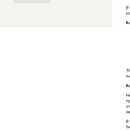
В
к
К
Th
m
K
Н
п
о
я
В
б