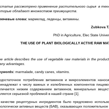
 статье рассмотрено применение растительного сырья в техн
оторые
обладают множеством преимуществ.
лючевые слова:
мармелад, леденцы, витамины.
Zubkova T.
PhD in Agriculture, Elec State Unive
THE USE OF PLANT BIOLOGICALLY ACTIVE RAW MA
e article describes the use of vegetable raw materials in the prod
any advantages.
eywords:
marmalade, candy canes, vitamins.
едостаточное потребление витаминов и микроэлементов нанос
ринадлежат к числу важных и излюбленных компонентов пищевог
тличается низким содержанием витаминов, минеральных вещес
вляется серьезной проблемой в нашей стране [1].
 качестве рецептурных ингредиентов было предложено использ
иологически активных веществ (БАВ), оказывающих положительное 