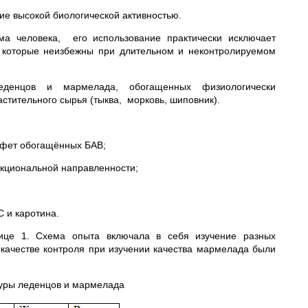
е высокой биологической активностью.
ма человека, его использование практически исключает
, которые неизбежны при длительном и неконтролируемом
леденцов и мармелада, обогащенных физиологически
стительного сырья (тыква, морковь, шиповник).
нфет обогащённых БАВ;
нкциональной направленности;
 и каротина.
ице 1. Схема опыта включала в себя изучение разных
 качестве контроля при изучении качества мармелада были
туры леденцов и мармелада