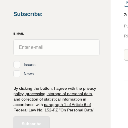
R
Subscribe
:
Zu
Pu
E-MAIL
Ri
Issues
News
By clicking the button, I agree with
the privacy
policy, processing, storage of personal data,
and collection of statistical information
in
accordance with
paragraph 1 of Article 6 of
Federal Law No. 152-FZ "On Personal Data"
Subscribe