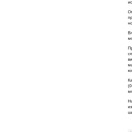
и
О
п
н
В
м
П
с
в
м
к
К
(
м
Н
и
ш