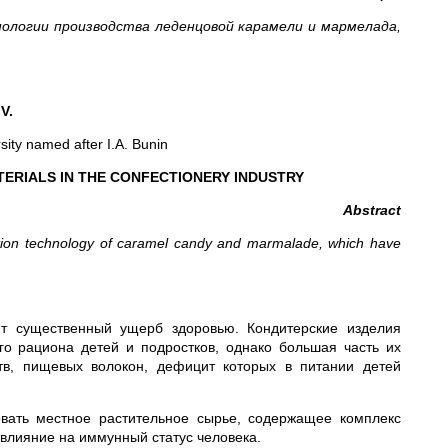
ологии производства леденцовой карамели и мармелада,
V.
rsity named after I.A. Bunin
TERIALS IN THE CONFECTIONERY INDUSTRY
Abstract
uction technology of caramel candy and marmalade, which have
ит существенный ущерб здоровью. Кондитерские изделия
о рациона детей и подростков, однако большая часть их
тв, пищевых волокон, дефицит которых в питании детей
овать местное растительное сырье, содержащее комплекс
влияние на иммунный статус человека.