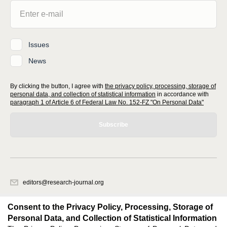
Issues
News
By clicking the button, I agree with
the privacy policy, processing, storage of
personal data, and collection of statistical information
in accordance with
paragraph 1 of Article 6 of Federal Law No. 152-FZ "On Personal Data"
Subscribe
editors@research-journal.org
620066, Sverdlovsk region, Yekaterinburg, st. Akademicheskaya, 11A,
office 1
Consent to the Privacy Policy, Processing, Storage of
Personal Data, and Collection of Statistical Information