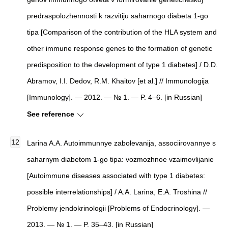
predraspolozhennosti k razvitiju saharnogo diabeta 1-go
tipa [Comparison of the contribution of the HLA system and
other immune response genes to the formation of genetic
predisposition to the development of type 1 diabetes] / D.D.
Abramov, I.I. Dedov, R.M. Khaitov [et al.] // Immunologija
[Immunology]. — 2012. — № 1. — P. 4–6. [in Russian]
See reference
Larina A.A. Autoimmunnye zabolevanija, associirovannye s
saharnym diabetom 1-go tipa: vozmozhnoe vzaimovlijanie
[Autoimmune diseases associated with type 1 diabetes:
possible interrelationships] / A.A. Larina, E.A. Troshina //
Problemy jendokrinologii [Problems of Endocrinology]. —
2013. — № 1. — P. 35–43. [in Russian]