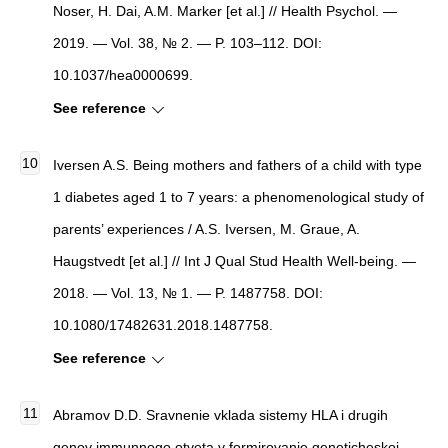
Noser, H. Dai, A.M. Marker [et al.] // Health Psychol. —
2019. — Vol. 38, № 2. — P. 103–112. DOI:
10.1037/hea0000699.
See reference
Iversen A.S. Being mothers and fathers of a child with type
1 diabetes aged 1 to 7 years: a phenomenological study of
parents’ experiences / A.S. Iversen, M. Graue, A.
Haugstvedt [et al.] // Int J Qual Stud Health Well-being. —
2018. — Vol. 13, № 1. — P. 1487758. DOI:
10.1080/17482631.2018.1487758.
See reference
Abramov D.D. Sravnenie vklada sistemy HLA i drugih
genov immunnogo otveta v formirovanie geneticheskoj