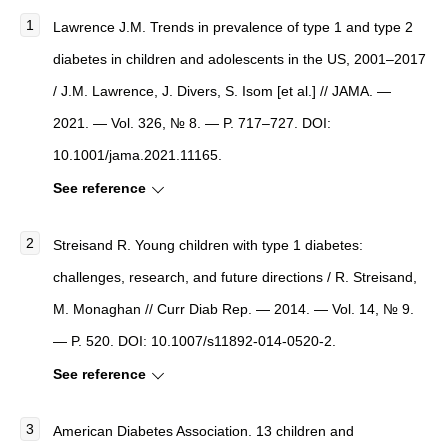
Lawrence J.M. Trends in prevalence of type 1 and type 2
diabetes in children and adolescents in the US, 2001–2017
/ J.M. Lawrence, J. Divers, S. Isom [et al.] // JAMA. —
2021. — Vol. 326, № 8. — P. 717–727. DOI:
10.1001/jama.2021.11165.
See reference
Streisand R. Young children with type 1 diabetes:
challenges, research, and future directions / R. Streisand,
M. Monaghan // Curr Diab Rep. — 2014. — Vol. 14, № 9.
— P. 520. DOI: 10.1007/s11892-014-0520-2.
See reference
American Diabetes Association. 13 children and