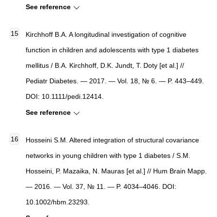
See reference
Kirchhoff B.A. A longitudinal investigation of cognitive
function in children and adolescents with type 1 diabetes
mellitus / B.A. Kirchhoff, D.K. Jundt, T. Doty [et al.] //
Pediatr Diabetes. — 2017. — Vol. 18, № 6. — P. 443–449.
DOI: 10.1111/pedi.12414.
See reference
Hosseini S.M. Altered integration of structural covariance
networks in young children with type 1 diabetes / S.M.
Hosseini, P. Mazaika, N. Mauras [et al.] // Hum Brain Mapp.
— 2016. — Vol. 37, № 11. — P. 4034–4046. DOI:
10.1002/hbm.23293.