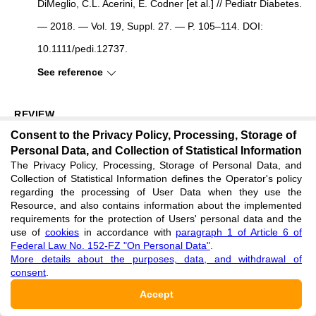
DiMeglio, C.L. Acerini, E. Codner [et al.] // Pediatr Diabetes.
— 2018. — Vol. 19, Suppl. 27. — P. 105–114. DOI:
10.1111/pedi.12737.
See reference
REVIEW
Consent to the Privacy Policy, Processing, Storage of
Reviewer
:
Community of Reviewers of the International Research Journal
Personal Data, and Collection of Statistical Information
The Privacy Policy, Processing, Storage of Personal Data, and
Collection of Statistical Information defines the Operator's policy
1 REVIEW ROUND
regarding the processing of User Data when they use the
Resource, and also contains information about the implemented
requirements for the protection of Users' personal data and the
REVIEW TEXT
use of
cookies
in accordance with
paragraph 1 of Article 6 of
DOI:
10.60797/IRJ.2025.153.50.1
Federal Law No. 152-FZ "On Personal Data"
.
More details about the purposes, data, and withdrawal of
Научный обзор "Нейрокогнитивные нарушения
consent
.
у детей с сахарным диабетом 1 типа"
Accept
представляет собой тщательно выполненный