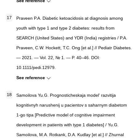
See reference
Praveen P.A. Diabetic ketoacidosis at diagnosis among
youth with type 1 and type 2 diabetes: results from
SEARCH (United States) and YDR (India) registries / P.A.
Praveen, C.W. Hockett, T.C. Ong [et al.] // Pediatr Diabetes.
— 2021. — Vol. 22, № 1. — P. 40–46. DOI:
10.1111/pedi.12979.
See reference
Samoilova Yu.G. Prognosticheskaja model' razvitija
kognitivnyh narushenij u pacientov s saharnym diabetom
1-go tipa [Predictive model of cognitive impairment
development in patients with type 1 diabetes] / Yu.G.
Samoilova, M.A. Rotkank, D.A. Kudlay [et al.] // Zhurnal