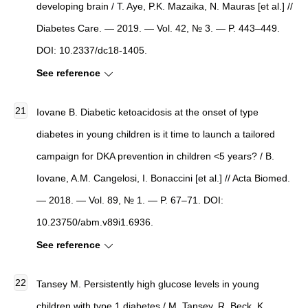
developing brain / T. Aye, P.K. Mazaika, N. Mauras [et al.] //
Diabetes Care. — 2019. — Vol. 42, № 3. — P. 443–449.
DOI: 10.2337/dc18-1405.
See reference
Iovane B. Diabetic ketoacidosis at the onset of type
diabetes in young children is it time to launch a tailored
campaign for DKA prevention in children <5 years? / B.
Iovane, A.M. Cangelosi, I. Bonaccini [et al.] // Acta Biomed.
— 2018. — Vol. 89, № 1. — P. 67–71. DOI:
10.23750/abm.v89i1.6936.
See reference
Tansey M. Persistently high glucose levels in young
children with type 1 diabetes / M. Tansey, R. Beck, K.