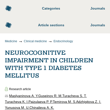
Categories
Journals
Article sections
Journals
Medicine
Clinical medicine
Endocrinology
NEUROCOGNITIVE
IMPAIRMENT IN CHILDREN
WITH TYPE 1 DIABETES
MELLITUS
Research article
Maslyaninova A. Y.
Guseinov R. M.
Turacheva S. T.
Turacheva K. I.
Paizulaeva P. P.
Temirova M. S.
Adzhigitova Z. I.
Yunusova M. U.
Chinalieva A. K.