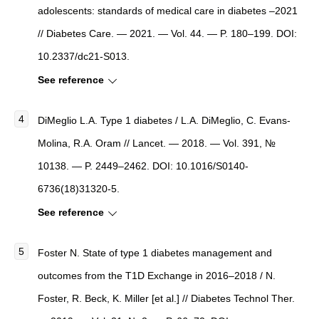
adolescents: standards of medical care in diabetes –2021
// Diabetes Care. — 2021. — Vol. 44. — P. 180–199. DOI:
10.2337/dc21-S013.
See reference
DiMeglio L.A. Type 1 diabetes / L.A. DiMeglio, C. Evans-
Molina, R.A. Oram // Lancet. — 2018. — Vol. 391, №
10138. — P. 2449–2462. DOI: 10.1016/S0140-
6736(18)31320-5.
See reference
Foster N. State of type 1 diabetes management and
outcomes from the T1D Exchange in 2016–2018 / N.
Foster, R. Beck, K. Miller [et al.] // Diabetes Technol Ther.