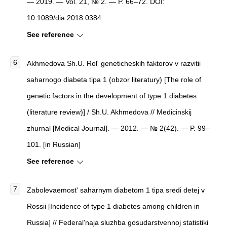
— 2019. — Vol. 21, № 2. — P. 66–72. DOI:
10.1089/dia.2018.0384.
See reference
Akhmedova Sh.U. Rol' geneticheskih faktorov v razvitii
saharnogo diabeta tipa 1 (obzor literatury) [The role of
genetic factors in the development of type 1 diabetes
(literature review)] / Sh.U. Akhmedova // Medicinskij
zhurnal [Medical Journal]. — 2012. — № 2(42). — P. 99–
101. [in Russian]
See reference
Zabolevaemost' saharnym diabetom 1 tipa sredi detej v
Rossii [Incidence of type 1 diabetes among children in
Russia] // Federal'naja sluzhba gosudarstvennoj statistiki