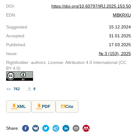
DOI
:
https://doi.org/10.60797/IRJ.2025.153.50
EDN
:
MBKRXU
Suggested
:
15.12.2024
Accepted
:
31.01.2025
Published
:
17.03.2025
Issue
:
№ 3 (153), 2025
Rightholder: authors. License: Attribution 4.0 International (CC
BY 4.0)
762
9
XML
PDF
Cite
Share
: