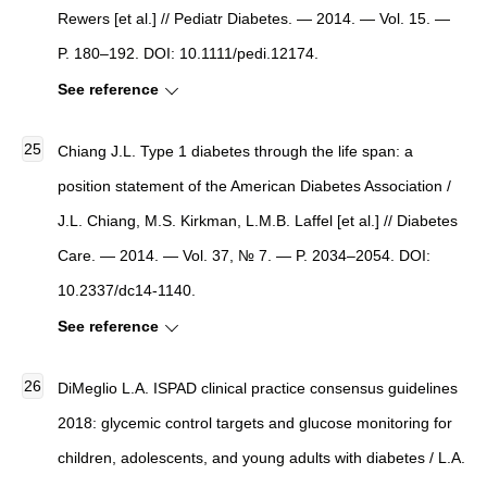
Rewers [et al.] // Pediatr Diabetes. — 2014. — Vol. 15. —
P. 180–192. DOI: 10.1111/pedi.12174.
See reference
Chiang J.L. Type 1 diabetes through the life span: a
position statement of the American Diabetes Association /
J.L. Chiang, M.S. Kirkman, L.M.B. Laffel [et al.] // Diabetes
Care. — 2014. — Vol. 37, № 7. — P. 2034–2054. DOI:
10.2337/dc14-1140.
See reference
DiMeglio L.A. ISPAD clinical practice consensus guidelines
2018: glycemic control targets and glucose monitoring for
children, adolescents, and young adults with diabetes / L.A.