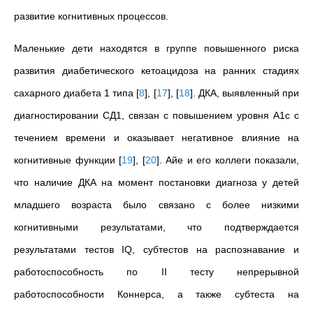
развитие когнитивных процессов.
Маленькие дети находятся в группе повышенного риска
развития диабетического кетоацидоза на ранних стадиях
сахарного диабета 1 типа
[
8
]
,
[
17
]
,
[
18
]
. ДКА, выявленный при
диагностировании СД1, связан с повышением уровня A1c с
течением времени и оказывает негативное влияние на
когнитивные функции
[
19
]
,
[
20
]
. Айе и его коллеги показали,
что наличие ДКА на момент постановки диагноза у детей
младшего возраста было связано с более низкими
когнитивными результатами, что подтверждается
результатами тестов IQ, субтестов на распознавание и
работоспособность по II тесту непрерывной
работоспособности Коннерса, а также субтеста на