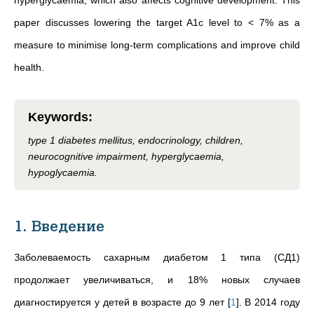
hyperglycaemia, which also affects cognitive development. This
paper discusses lowering the target A1c level to < 7% as a
measure to minimise long-term complications and improve child
health.
Keywords
:
type 1 diabetes mellitus, endocrinology, children,
neurocognitive impairment, hyperglycaemia,
hypoglycaemia.
1. Введение
Заболеваемость сахарным диабетом 1 типа (СД1)
продолжает увеличиваться, и 18% новых случаев
диагностируется у детей в возрасте до 9 лет
[
1
]
. В 2014 году