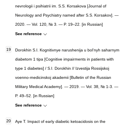
nevrologii i psihiatrii im. S.S. Korsakova [Journal of
Neurology and Psychiatry named after S.S. Korsakov]. —
2020. — Vol. 120, № 3. — P. 19–22. [in Russian]
See reference
Dorokhin S.I. Kognitivnye narushenija u bol'nyh saharnym
diabetom 1 tipa [Cognitive impairments in patients with
type 1 diabetes] / S.I. Dorokhin // Izvestija Rossijskoj
voenno-medicinskoj akademii [Bulletin of the Russian
Military Medical Academy]. — 2019. — Vol. 38, № 1-3. —
P. 49–52. [in Russian]
See reference
Aye T. Impact of early diabetic ketoacidosis on the