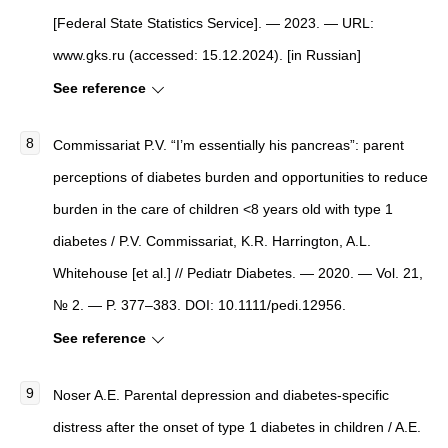
[Federal State Statistics Service]. — 2023. — URL:
www.gks.ru (accessed: 15.12.2024). [in Russian]
See reference
Commissariat P.V. “I’m essentially his pancreas”: parent
perceptions of diabetes burden and opportunities to reduce
burden in the care of children <8 years old with type 1
diabetes / P.V. Commissariat, K.R. Harrington, A.L.
Whitehouse [et al.] // Pediatr Diabetes. — 2020. — Vol. 21,
№ 2. — P. 377–383. DOI: 10.1111/pedi.12956.
See reference
Noser A.E. Parental depression and diabetes-specific
distress after the onset of type 1 diabetes in children / A.E.