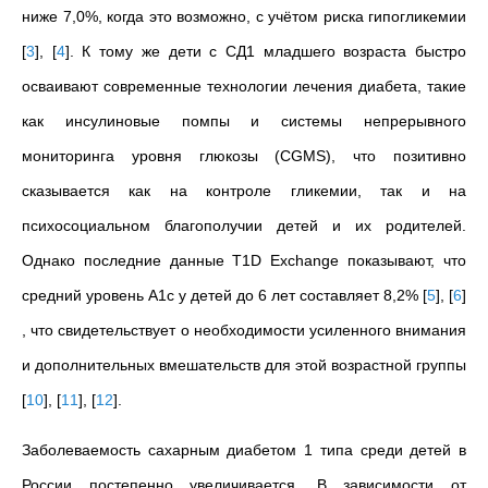
ниже 7,0%, когда это возможно, с учётом риска гипогликемии
[
3
]
,
[
4
]
. К тому же дети с СД1 младшего возраста быстро
осваивают современные технологии лечения диабета, такие
как инсулиновые помпы и системы непрерывного
мониторинга уровня глюкозы (CGMS), что позитивно
сказывается как на контроле гликемии, так и на
психосоциальном благополучии детей и их родителей.
Однако последние данные T1D Exchange показывают, что
средний уровень A1c у детей до 6 лет составляет 8,2%
[
5
]
,
[
6
]
, что свидетельствует о необходимости усиленного внимания
и дополнительных вмешательств для этой возрастной группы
[
10
]
,
[
11
]
,
[
12
]
.
Заболеваемость сахарным диабетом 1 типа среди детей в
России постепенно увеличивается. В зависимости от