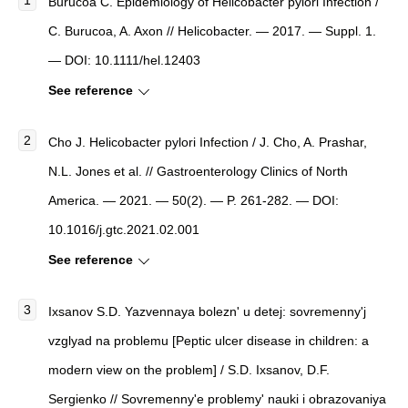
Burucoa C.
Epidemiology of Helicobacter pylori Infection
/
C. Burucoa, A. Axon //
Helicobacter
. — 2017. — Suppl. 1.
— DOI: 10.1111/hel.12403
See reference
Cho J.
Helicobacter pylori Infection
/ J. Cho, A. Prashar,
N.L. Jones et al. //
Gastroenterology Clinics of North
America
. — 2021. — 50(2). — P. 261-282. — DOI:
10.1016/j.gtc.2021.02.001
See reference
Ixsanov S.D.
Yazvennaya bolezn' u detej: sovremenny'j
vzglyad na problemu
[
Peptic ulcer disease in children: a
modern view on the problem
]
/ S.D. Ixsanov, D.F.
Sergienko //
Sovremenny'e problemy' nauki i obrazovaniya