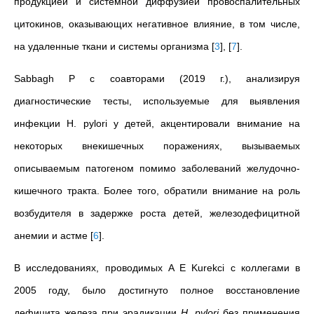
продукцией и системной диффузией провоспалительных
цитокинов, оказывающих негативное влияние, в том числе,
на удаленные ткани и системы организма
[
3
]
,
[
7
]
.
Sabbagh P с соавторами (2019 г.), анализируя
диагностические тесты, используемые для выявления
инфекции H. pylori у детей, акцентировали внимание на
некоторых внекишечных поражениях, вызываемых
описываемым патогеном помимо заболеваний желудочно-
кишечного тракта. Более того, обратили внимание на роль
возбудителя в задержке роста детей, железодефицитной
анемии и астме
[
6
]
.
В исследованиях, проводимых A E Kurekci с коллегами в
2005 году, было достигнуто полное восстановление
дефицита железа при эрадикации
H. pylori
без применения