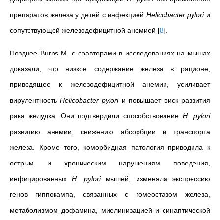
препаратов железа у детей с инфекцией
Helicobacter
pylori
и
сопутствующей железодефицитной анемией
[
8
]
.
Позднее Burns M. с соавторами в исследованиях на мышах
доказали, что низкое содержание железа в рационе,
приводящее к железодефицитной анемии, усиливает
вирулентность
Helicobacter
pylori
и повышает риск развития
рака желудка. Они подтвердили способствование
Н. pylori
развитию анемии, снижению абсорбции и транспорта
железа. Кроме того, коморбидная патология приводила к
острым и хроническим нарушениям поведения,
инфицированных
Н. pylori
мышей, изменяла экспрессию
генов гиппокампа, связанных с гомеостазом железа,
метаболизмом дофа
мина, миелинизацией и синаптической