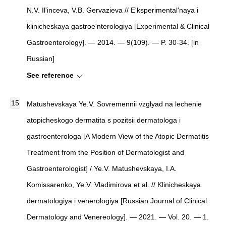
N.V. Il'inceva, V.B. Gervazieva //
E'ksperimental'naya i
klinicheskaya gastroe'nterologiya
[
Experimental & Clinical
Gastroenterology
]
. — 2014. — 9(109). — P. 30-34. [in
Russian]
See reference
Matushevskaya Ye.V. Sovremennii vzglyad na lechenie
atopicheskogo dermatita s pozitsii dermatologa i
gastroenterologa [A Modern View of the Atopic Dermatitis
Treatment from the Position of Dermatologist and
Gastroenterologist] / Ye.V. Matushevskaya, I.A.
Komissarenko, Ye.V. Vladimirova et al. // Klinicheskaya
dermatologiya i venerologiya [Russian Journal of Clinical
Dermatology and Venereology]. — 2021. — Vol. 20. — 1.