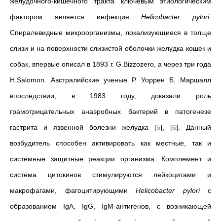
желудочного-кишечного тракта ключевым этиологическим
фактором является инфекция
Helicobacter
pylori
.
Спиралевидные микроорганизмы, локализующиеся в толще
слизи и на поверхности слизистой оболочки желудка кошек и
собак, впервые описал в 1893 г. G.Bizzozero, а через три года
H.Salomon. Австралийские ученые Р. Уоррен Б. Маршалл
впоследствии, в 1983 году, доказали роль
грамотрицательных анаэробных бактерий в патогенезе
гастрита и язвенной болезни желудка
[
5
]
,
[
6
]
. Данный
возбудитель способен активировать как местные, так и
системные защитные реакции организма. Комплемент и
система цитокинов стимулируются лейкоцитами и
макрофагами, фагоцитирующими
Helicobacter
pylori
с
образованием IgA, IgG, IgM-антигенов, с возникающей