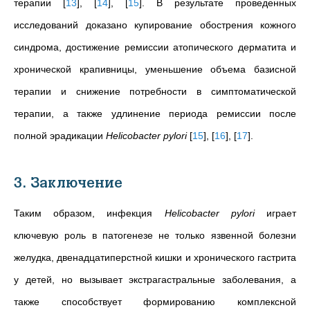
терапии
[
13
]
,
[
14
]
,
[
15
]
. В результате проведенных
исследований доказано купирование обострения кожного
синдрома, достижение ремиссии атопического дерматита и
хронической крапивницы, уменьшение объема базисной
терапии и снижение потребности в симптоматической
терапии, а также удлинение периода ремиссии после
полной эрадикации
Helicobacter pylori
[
15
]
,
[
16
]
,
[
17
]
.
3. Заключение
Таким образом, инфекция
Helicobacter pylori
играет
ключевую роль в патогенезе не только язвенной болезни
желудка, двенадцатиперстной кишки и хронического гастрита
у детей, но вызывает экстрагастральные заболевания, а
также способствует формированию комплексной