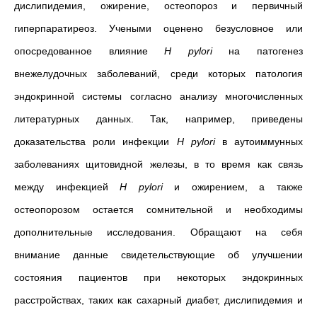
дислипидемия, ожирение, остеопороз и первичный
гиперпаратиреоз. Учеными оценено безусловное или
опосредованное влияние
H pylori
на
патогенез
внежелудочных заболеваний,
среди которых патология
эндокринной системы согласно анализу многочисленных
литературных данных. Так, например, приведены
доказательства роли инфекции
H pylori
в аутоиммунных
заболеваниях щитовидной железы, в то время как связь
между инфекцией
H pylori
и
ожирением, а также
остеопорозом остается сомнительной и необходимы
дополнительные исследования.
Обращают на себя
внимание данные свидетельствующие об улучшении
состояния пациентов при некоторых эндокринных
расстройствах, таких как сахарный диабет, дислипидемия и