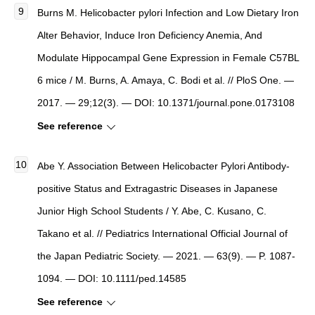
Burns M.
Helicobacter pylori Infection and Low Dietary Iron
Alter Behavior, Induce Iron Deficiency Anemia, And
Modulate Hippocampal Gene Expression in Female C57BL
6 mice
/ M. Burns, A. Amaya, C. Bodi et al. //
PloS One
. —
2017. — 29;12(3). — DOI: 10.1371/journal.pone.0173108
See reference
Abe Y.
Association Between Helicobacter Pylori Antibody-
positive Status and Extragastric Diseases in Japanese
Junior High School Students
/ Y. Abe, C. Kusano, C.
Takano et al. //
Pediatrics International Official Journal of
the Japan Pediatric Society
. — 2021. — 63(9). — P. 1087-
1094. — DOI: 10.1111/ped.14585
See reference