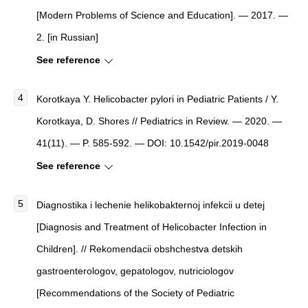
[
Modern Problems of Science and Education
]
. — 2017. —
2. [in Russian]
See reference
Korotkaya Y.
Helicobacter pylori in Pediatric Patients
/ Y.
Korotkaya, D. Shores //
Pediatrics in Review
. — 2020. —
41(11). — P. 585-592. — DOI: 10.1542/pir.2019-0048
See reference
Diagnostika i lechenie helikobakternoj infekcii u detej
[Diagnosis and Treatment of Helicobacter Infection in
Children]. // Rekomendacii obshchestva detskih
gastroenterologov, gepatologov, nutriciologov
[Recommendations of the Society of Pediatric