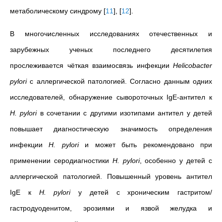
метаболическому синдрому
[
11
]
,
[
12
]
.
В многочисленных исследованиях отечественных и
зарубежных ученых последнего десятилетия
прослеживается чёткая взаимосвязь инфекции
Helicobacter
pylori
с аллергической патологией. Согласно данным одних
исследователей, обнаружение сывороточных IgE-антител к
H. pylori
в сочетании с другими изотипами антител у детей
повышает диагностическую значимость определения
инфекции
H. pylori
и может быть рекомендовано при
применении серодиагностики
H. pylori
, особенно у детей с
аллергической патологией. Повышенный уровень антител
IgE к
H. pylori
у детей с хроническим гастритом/
гастродуоденитом, эрозиями и язвой желудка и