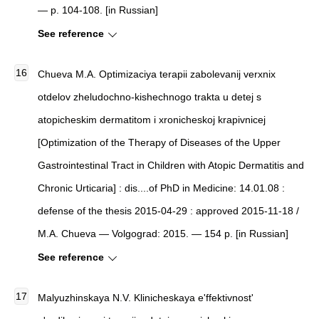
— p. 104-108. [in Russian]
See reference
Chueva M.A.
Optimizaciya terapii zabolevanij verxnix
otdelov zheludochno-kishechnogo trakta u detej s
atopicheskim dermatitom i xronicheskoj krapivnicej
[
Optimization of the Therapy of Diseases of the Upper
Gastrointestinal Tract in Children with Atopic Dermatitis and
Chronic Urticaria
]
: dis....of PhD in Medicine: 14.01.08 :
defense of the thesis 2015-04-29 : approved 2015-11-18 /
M.A. Chueva — Volgograd: 2015. — 154 p. [in Russian]
See reference
Malyuzhinskaya N.V.
Klinicheskaya e'ffektivnost'