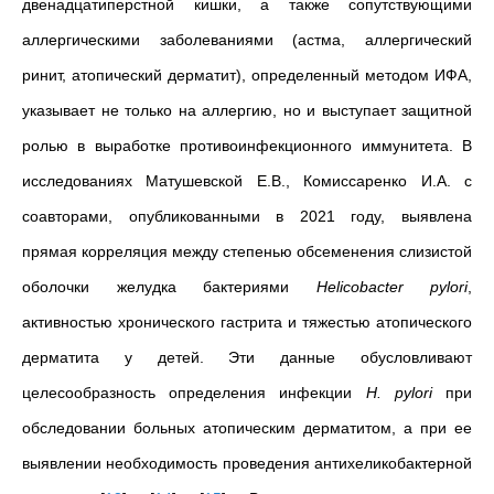
двенадцатиперстной кишки, а также сопутствующими
аллергическими заболеваниями (астма, аллергический
ринит, атопический дерматит), определенный методом ИФА,
указывает не только на аллергию, но и выступает защитной
ролью в выработке противоинфекционного иммунитета. В
исследованиях
Матушевской Е.В., Комиссаренко И.А. с
соавторами, опубликованными в 2021 году,
выявлена
прямая корреляция между степенью обсеменения слизистой
оболочки желудка бактериями
Helicobacter pylori
,
активностью хронического гастрита и тяжестью атопического
дерматита у детей. Эти данные обусловливают
целесообразность определения инфекции
H. pylori
при
обследовании больных атопическим дерматитом, а при ее
выявлении необходимость проведения антихеликобактерной