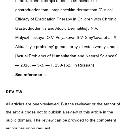
e'radikacionnoj terapii u detej s xronicheskim
gastroduodenitom i atopicheskim dermatitom
[
Clinical
Efficacy of Eradication Therapy in Children with Chronic
Gastroduodenitis and Atopic Dermatitis
]
/ N.V.
Malyuzhinskaya, O.V. Polyakova, S.V. Smy'kova et al. //
Aktual'ny'e problemy' gumanitarny'x i estestvenny'x nauk
[
Actual Problems of Humanitarian and Natural Sciences
]
.
— 2016. — 3-3. — P. 159-162. [in Russian]
See reference
REVIEW
All articles are peer-reviewed. But the reviewer or the author of
the article chose not to publish a review of this article in the
public domain. The review can be provided to the competent
authorities upon request.