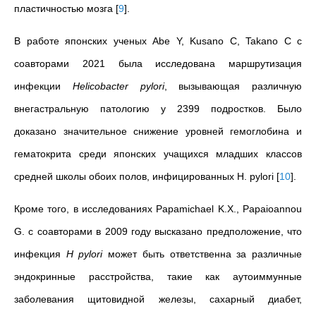
пластичностью мозга
[
9
]
.
В работе японских ученых Abe Y, Kusano C, Takano C с
соавторами 2021 была исследована маршрутизация
инфекции
Helicobacter pylori
, вызывающая различную
внегастральную патологию у 2399 подростков. Было
доказано значительное снижение уровней гемоглобина и
гематокрита среди японских учащихся младших классов
средней школы обоих полов, инфицированных H. pylori
[
10
]
.
Кроме того, в исследованиях Papamichael K.X., Papaioannou
G. с соавторами в 2009 году высказано предположение, что
инфекция
H pylori
может быть ответственна за различные
эндокринные расстройства, такие как аутоиммунные
заболевания щитовидной железы, сахарный диабет,