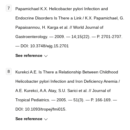
Papamichael K.X.
Helicobacter pylori Infection and
Endocrine Disorders Is There a Link
/ K.X. Papamichael, G.
Papaioannou, H. Karga et al. //
World Journal of
Gastroenterology
. — 2009. — 14;15(22). — P. 2701-2707.
— DOI: 10.3748/wjg.15.2701
See reference
Kurekci A.E.
Is There a Relationship Between Childhood
Helicobacter pylori Infection and Iron Deficiency Anemia
/
A.E. Kurekci, A.A. Atay, S.U. Sarici et al. //
Journal of
Tropical Pediatrics
. — 2005. — 51(3). — P. 166-169. —
DOI: 10.1093/tropej/fmi015.
See reference