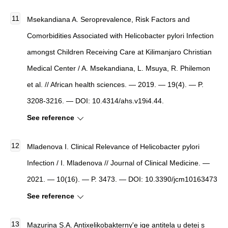
Msekandiana A.
Seroprevalence, Risk Factors and
Comorbidities Associated with Helicobacter pylori Infection
amongst Children Receiving Care at Kilimanjaro Christian
Medical Center
/ A. Msekandiana, L. Msuya, R. Philemon
et al. //
African health sciences
. — 2019. — 19(4). — P.
3208-3216. — DOI: 10.4314/ahs.v19i4.44.
See reference
Mladenova I.
Clinical Relevance of Helicobacter pylori
Infection
/ I. Mladenova //
Journal of Clinical Medicine
. —
2021. — 10(16). — P. 3473. — DOI: 10.3390/jcm10163473
See reference
Mazurina S.A.
Antixelikobakterny'e ige antitela u detej s