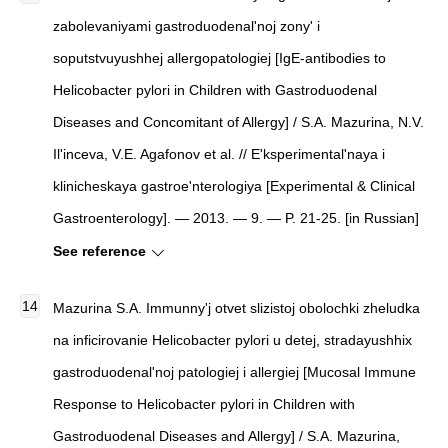
zabolevaniyami gastroduodenal'noj zony' i
soputstvuyushhej allergopatologiej
[
IgE-antibodies to
Helicobacter pylori in Children with Gastroduodenal
Diseases and Concomitant of Allergy
]
/ S.A. Mazurina, N.V.
Il'inceva, V.E. Agafonov et al. //
E'ksperimental'naya i
klinicheskaya gastroe'nterologiya
[
Experimental & Clinical
Gastroenterology
]
. — 2013. — 9. — P. 21-25. [in Russian]
See reference
Mazurina S.A.
Immunny'j otvet slizistoj obolochki zheludka
na inficirovanie Helicobacter pylori u detej, stradayushhix
gastroduodenal'noj patologiej i allergiej
[
Mucosal Immune
Response to Helicobacter pylori in Children with
Gastroduodenal Diseases and Allergy
]
/ S.A. Mazurina,