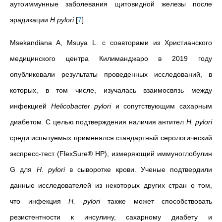
аутоиммунные заболевания щитовидной железы после
эрадикации
H pylori
[
7
]
.
Msekandiana A, Msuya L. с соавторами из
Христианского
медицинского центра Килиманджаро
в 2019 году
опубликовали результаты проведенных исследований, в
которых, в том числе, изучалась
взаимосвязь между
инфекцией
Helicobacter
pylori
и сопутствующим сахарным
диабетом. С целью подтверждения наличия антител
H. pylori
среди испытуемых применялся стандартный серологический
экспресс-тест (FlexSure® HP), измеряющий иммуноглобулин
G для
H. pylori
в сыворотке крови. Ученые подтвердили
данные исследователей из некоторых других стран
о том,
что инфекция
H. pylori
также может способствовать
резистентности к инсулину, сахарному диабету и