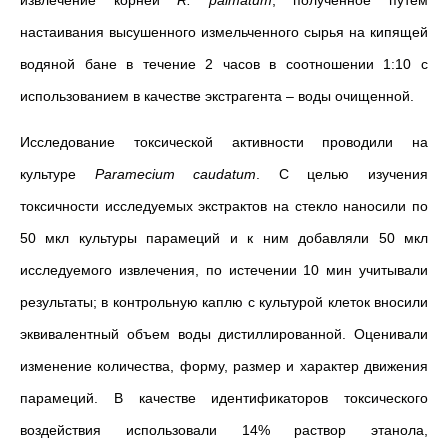
извлечение корней
R. palmátum
, полученное путем
настаивания высушенного измельченного сырья на кипящей
водяной бане в течение 2 часов в соотношении 1:10 с
использованием в качестве экстрагента – воды очищенной.
Исследование токсической активности проводили на
культуре
Paramecium caudatum
. С целью изучения
токсичности исследуемых экстрактов на стекло наносили по
50 мкл культуры парамеций и к ним добавляли 50 мкл
исследуемого извлечения, по истечении 10 мин учитывали
результаты; в контрольную каплю с культурой клеток вносили
эквивалентный объем воды дистиллированной. Оценивали
изменение количества, форму, размер и характер движения
парамеций. В качестве идентификаторов токсического
воздействия использовали 14% раствор этанола,