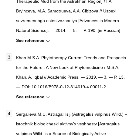
Therapeutic Mud from the Astrakhan Region
]
/ I.A.
Bry'nceva, M.A. Samotrueva, A.A. Cibizova //
Uspexi
sovremennogo estestvoznaniya
[
Advances in Modern
Natural Science
]
. — 2014. — 5. — P. 190. [in Russian]
See reference
Khan M.S.A.
Phytotherapy Current Trends and Prospects
for the Future . A New Look at Phytomedicine
/ M.S.A.
Khan, A. Iqbal //
Academic Press
. — 2019. — 3. — P. 13.
— DOI: 10.1016/B978-0-12-814619-4.00011-2
See reference
Sergalieva M.U.
Astragal lisij (Astragalus vulpinus Willd.) –
istochnik biologicheski aktivny'x veshhestv
[
Astragalus
vulpinus Willd. is a Source of Biologically Active