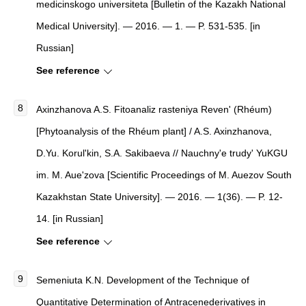
medicinskogo universiteta
[
Bulletin of the Kazakh National
Medical University
]
. — 2016. — 1. — P. 531-535. [in
Russian]
See reference
Axinzhanova A.S.
Fitoanaliz rasteniya Reven' (Rhéum)
[
Phytoanalysis of the Rhéum plant
]
/ A.S. Axinzhanova,
D.Yu. Korul'kin, S.A. Sakibaeva //
Nauchny'e trudy' YuKGU
im. M. Aue'zova
[
Scientific Proceedings of M. Auezov South
Kazakhstan State University
]
. — 2016. — 1(36). — P. 12-
14. [in Russian]
See reference
Semeniuta K.N.
Development of the Technique of
Quantitative Determination of Antracenederivatives in