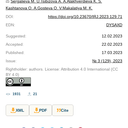
Sergalieva M. U.
Tsibizova A. A.
Alakhverdieva K. S.
Kashtanova O. A.
Gosteva O. V.
Makalatiya M. K.
DOI
:
https://doi.org/10.23670/IRJ.2023.129.71
EDN
:
DYSAXD
Suggested
:
12.02.2023
Accepted
:
22.02.2023
Published
:
17.03.2023
Issue
:
№ 3 (129), 2023
Rightholder: authors. License: Attribution 4.0 International (CC
BY 4.0)
1931
21
XML
PDF
Cite