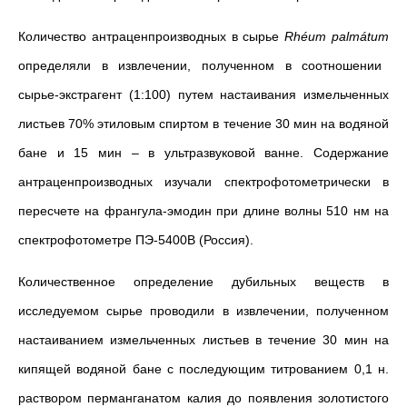
Количество антраценпроизводных в сырье
Rhéum palmátum
определяли в извлечении, полученном в соотношении
сырье-экстрагент (1:100) путем настаивания измельченных
листьев 70% этиловым спиртом в течение 30 мин на водяной
бане и 15 мин – в ультразвуковой ванне. Содержание
антраценпроизводных изучали спектрофотометрически в
пересчете на франгула-эмодин при длине волны 510 нм на
спектрофотометре ПЭ-5400В (Россия).
Количественное определение дубильных веществ в
исследуемом сырье проводили в извлечении, полученном
настаиванием измельченных листьев в течение 30 мин на
кипящей водяной бане с последующим титрованием 0,1 н.
раствором перманганатом калия до появления золотистого