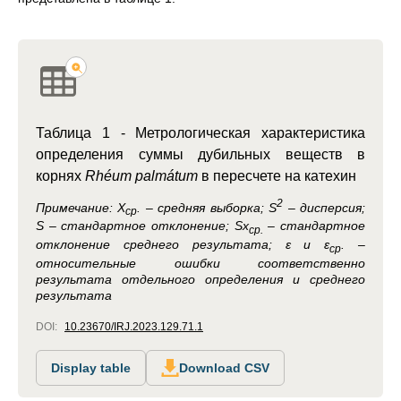
Таблица 1 -
Метрологическая характеристика
определения суммы дубильных веществ в
корнях
Rhéum palmátum
в пересчете на катехин
2
Примечание:
Х
. – средняя выборка; S
– дисперсия;
ср
S – стандартное отклонение; Sx
– стандартное
ср.
отклонение среднего результата; ε и ε
. –
ср
относительные ошибки соответственно
результата отдельного определения и среднего
результата
DOI:
10.23670/IRJ.2023.129.71.1
Display table
Download CSV