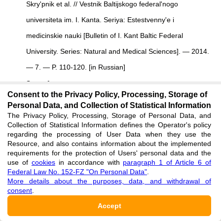
Skry'pnik et al. //
Vestnik Baltijskogo federal'nogo
universiteta im. I. Kanta. Seriya: Estestvenny'e i
medicinskie nauki
[
Bulletin of I. Kant Baltic Federal
University. Series: Natural and Medical Sciences
]
. — 2014.
— 7. — P. 110-120. [in Russian]
See reference
Consent to the Privacy Policy, Processing, Storage of
Personal Data, and Collection of Statistical Information
REVIEW
The Privacy Policy, Processing, Storage of Personal Data, and
Collection of Statistical Information defines the Operator's policy
All articles are peer-reviewed. But the reviewer or the author of
regarding the processing of User Data when they use the
Resource, and also contains information about the implemented
the article chose not to publish a review of this article in the
requirements for the protection of Users' personal data and the
public domain. The review can be provided to the competent
use of
cookies
in accordance with
paragraph 1 of Article 6 of
Federal Law No. 152-FZ "On Personal Data"
.
authorities upon request.
More details about the purposes, data, and withdrawal of
consent
.
Accept
AUTHOR INFORMATION