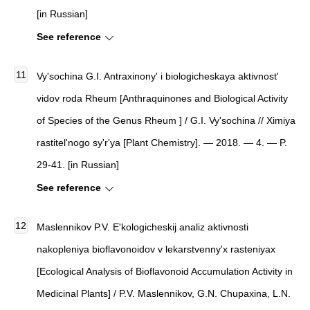
[in Russian]
See reference
Vy'sochina G.I.
Antraxinony' i biologicheskaya aktivnost'
vidov roda Rheum
[
Anthraquinones and Biological Activity
of Species of the Genus Rheum
]
/ G.I. Vy'sochina //
Ximiya
rastitel'nogo sy'r'ya
[
Plant Chemistry
]
. — 2018. — 4. — P.
29-41. [in Russian]
See reference
Maslennikov P.V.
E'kologicheskij analiz aktivnosti
nakopleniya bioflavonoidov v lekarstvenny'x rasteniyax
[
Ecological Analysis of Bioflavonoid Accumulation Activity in
Medicinal Plants
]
/ P.V. Maslennikov, G.N. Chupaxina, L.N.