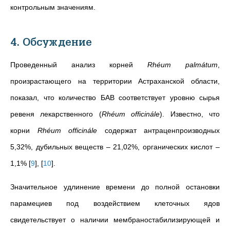
контрольным значениям.
4. Обсуждение
Проведенный анализ корней
Rhéum palmátum
,
произрастающего на территории Астраханской области,
показал, что количество БАВ соответствует уровню сырья
ревеня лекарственного (
Rhéum officinále
). Известно, что
корни
Rhéum officinále
содержат антраценпроизводных
5,32%, дубильных веществ – 21,02%, органических кислот –
1,1%
[
9
]
,
[
10
]
.
Значительное удлинение времени до полной остановки
парамециев под воздействием клеточных ядов
свидетельствует о наличии мембраностабилизирующей и