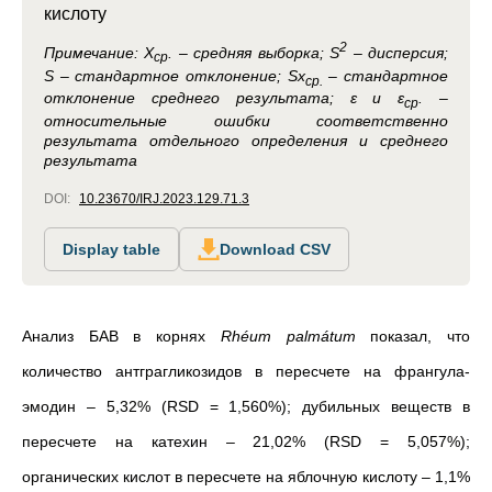
кислоту
2
Примечание:
Х
. – средняя выборка; S
– дисперсия;
ср
S – стандартное отклонение; Sx
– стандартное
ср.
отклонение среднего результата; ε и ε
. –
ср
относительные ошибки соответственно
результата отдельного определения и среднего
результата
DOI:
10.23670/IRJ.2023.129.71.3
Display table
Download CSV
Анализ БАВ в корнях
Rhéum palmátum
показал, что
количество антграгликозидов в пересчете на франгула-
эмодин – 5,32% (RSD = 1,560%); дубильных веществ в
пересчете на катехин – 21,02% (RSD = 5,057%);
органических кислот в пересчете на яблочную кислоту – 1,1%