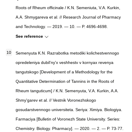
Roots of Rheum officinale
/ K.N. Semeniuta, V.A. Kurkin,
A.A. Shmygareva et al. //
Research Journal of Pharmacy
and Technology
. — 2019. — 10. — P. 4696-4698.
See reference
Semenyuta K.N.
Razrabotka metodiki kolichestvennogo
opredeleniya dubil'ny'x veshhestv v kornyax revenya
tangutskogo
[
Development of a Methodology for the
Quantitative Determination of Tannins in the Roots of
Rheum tanguticum
]
/ K.N. Semenyuta, V.A. Kurkin, A.A.
Shmy'garev et al. //
Vestnik Voronezhskogo
gosudarstvennogo universiteta. Seriya: Ximiya. Biologiya.
Farmaciya
[
Bulletin of Voronezh State University. Series:
Chemistry. Biology. Pharmacy
]
. — 2020. — 2. — P. 73-77.