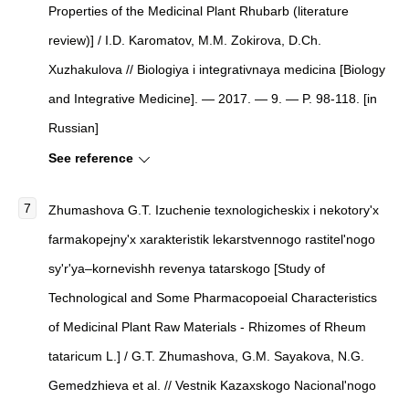
Properties of the Medicinal Plant Rhubarb (literature
review)
]
/ I.D. Karomatov, M.M. Zokirova, D.Ch.
Xuzhakulova //
Biologiya i integrativnaya medicina
[
Biology
and Integrative Medicine
]
. — 2017. — 9. — P. 98-118. [in
Russian]
See reference
Zhumashova G.T.
Izuchenie texnologicheskix i nekotory'x
farmakopejny'x xarakteristik lekarstvennogo rastitel'nogo
sy'r'ya–kornevishh revenya tatarskogo
[
Study of
Technological and Some Pharmacopoeial Characteristics
of Medicinal Plant Raw Materials - Rhizomes of Rheum
tataricum L.
]
/ G.T. Zhumashova, G.M. Sayakova, N.G.
Gemedzhieva et al. //
Vestnik Kazaxskogo Nacional'nogo