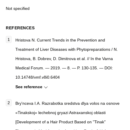
Not specified
REFERENCES
Hristova N.
Current Trends in the Prevention and
Treatment of Liver Diseases with Phytopreparations
/ N.
Hristova, B. Dobrev, D. Dimitrova et al. //
In the Varna
Medical Forum
. — 2019. — 8. — P. 130-135. — DOI:
10.14748/vmf.v8i0.6404
See reference
Bry'nceva I.A.
Razrabotka sredstva dlya volos na osnove
«Tinakskoj» lechebnoj gryazi Astraxanskoj oblasti
[
Development of a Hair Product Based on "Tinak"