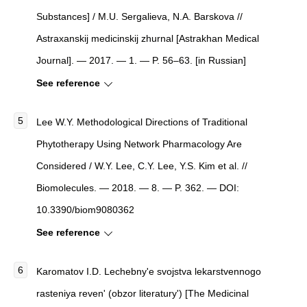
Substances
]
/ M.U. Sergalieva, N.A. Barskova //
Astraxanskij medicinskij zhurnal
[
Astrakhan Medical
Journal
]
. — 2017. — 1. — P. 56–63. [in Russian]
See reference
Lee W.Y.
Methodological Directions of Traditional
Phytotherapy Using Network Pharmacology Are
Considered
/ W.Y. Lee, C.Y. Lee, Y.S. Kim et al. //
Biomolecules
. — 2018. — 8. — P. 362. — DOI:
10.3390/biom9080362
See reference
Karomatov I.D.
Lechebny'e svojstva lekarstvennogo
rasteniya reven' (obzor literatury')
[
The Medicinal