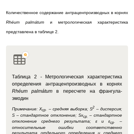
Количественное содержание антраценпроизводных в корнях
Rhéum palmátum
и метрологическая характеристика
представлена в таблице 2.
Таблица 2 -
Метрологическая характеристика
определения антраценпроизводных в корнях
Rhéum palmátum
в пересчете на франгула-
эмодин
2
Примечание:
Х
. – средняя выборка; S
– дисперсия;
ср
S – стандартное отклонение; Sx
– стандартное
ср.
отклонение среднего результата; ε и ε
. –
ср
относительные ошибки соответственно
результата отдельного определения и среднего