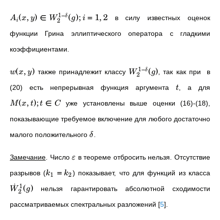
1
−
(
,
)
∈
(
)
;
=
1
,
2
δ
в силу известных оценок
A
x
y
W
g
i
2
i
функции Грина эллиптического оператора с гладкими
коэффициентами.
1
−
(
,
)
(
)
δ
также принадлежит классу
, так как при
в
w
x
y
W
g
2
(20) есть непрерывная функция аргумента
, а для
t
(
,
)
;
∈
уже установлены выше оценки (16)-(18),
M
x
t
t
C
показывающие требуемое включение для любого достаточно
малого положительного
.
δ
Замечание
. Число
в теореме отбросить нельзя. Отсутствие
ε
=
разрывов (
) показывает, что для функций из класса
k
k
1
2
˙
1
(
)
нельзя гарантировать абсолютной сходимости
W
g
2
рассматриваемых спектральных разложений
[
5
]
.