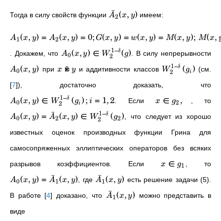
ˉ
(
,
)
Тогда в силу свойств функции
имеем:
A
x
y
2
(
,
)
=
(
,
)
=
0
;
(
,
)
=
(
,
)
=
(
,
)
;
(
,
A
x
y
A
x
y
G
x
y
w
x
y
M
x
y
M
x
1
2
1
−
(
,
)
∈
(
)
δ
.
Докажем, что
. В силу непрерывности
A
x
y
W
g
0
2
1
−
(
,
)

=
(
)
δ
при
и аддитивности классов
(см.
A
x
y
x
y
W
g
0
2
i
[
7
]
), достаточно доказать, что
1
−
(
,
)
∈
(
)
;
=
1
,
2
∈
,
δ
. Если
, то
A
x
y
W
g
i
x
g
0
2
2
i
ˉ
1
−
(
,
)
=
(
,
)
∈
(
)
δ
, что следует из хорошо
A
x
y
A
x
y
W
g
0
2
2
2
известных оценок производных функции Грина для
самосопряженных эллиптических операторов без всяких
∈
разрывов коэффициентов. Если
, то
x
g
1
ˉ
ˉ
(
,
)
=
(
,
)
(
,
)
, где
есть решение задачи (5).
A
x
y
A
x
y
A
x
y
0
1
1
ˉ
(
,
)
В работе
[
4
]
доказано, что
можно представить в
A
x
y
1
виде