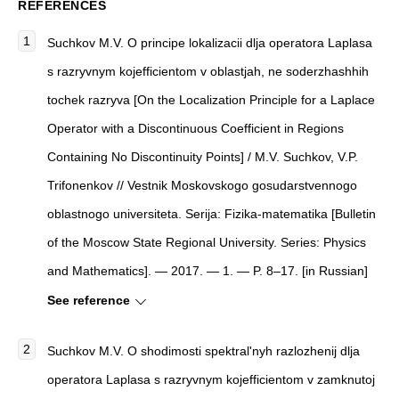
REFERENCES
Suchkov M.V. O principe lokalizacii dlja operatora Laplasa
s razryvnym kojefficientom v oblastjah, ne soderzhashhih
tochek razryva [On the Localization Principle for a Laplace
Operator with a Discontinuous Coefficient in Regions
Containing No Discontinuity Points] / M.V. Suchkov, V.P.
Trifonenkov // Vestnik Moskovskogo gosudarstvennogo
oblastnogo universiteta. Serija: Fizika-matematika [Bulletin
of the Moscow State Regional University. Series: Physics
and Mathematics]. — 2017. — 1. — P. 8–17. [in Russian]
See reference
Suchkov M.V. O shodimosti spektral'nyh razlozhenij dlja
operatora Laplasa s razryvnym kojefficientom v zamknutoj