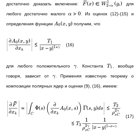
1
(
)
∈
(
)
достаточно доказать включение:
для
F
x
W
g
2
−
i
α
>
0
любого достаточно малого
. Из оценок (12)-(15) и
α
(
,
)
определения функции
получим, что
A
x
y
0
∂
(
,
)
A
x
y
T
0
1
≤
(16)
∂
∣
−
∣
1
+
γ
x
x
y
k
для любого положительного
. Константа
, вообще
γ
T
1
говоря, зависит от
. Применяя известную теорему о
γ
композиции полярных ядер и оценки (9), (16), имеем:
~
∂
∂
(
)
F
T
∫
∫
2
=
Φ
(
)
(
,
)
Γ
(
,
)
≤
s
A
x
s
s
y
d
s
0
∂
∂
∣
−
2
γ
x
x
x
ρ
k
k
C
C
x
C
(17)
1
1
≤
T
3
∣
−
∣
2
1
−
−
γ
σ
γ
x
y
ρ
x
C