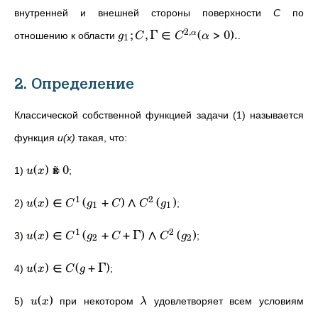
внутренней и внешней стороны поверхности
С
по
2
,
;
,
Γ
∈
(
>
0
)
.
α
отношению к области
.
g
C
C
α
1
2. Определение
Классической собственной функцией задачи (1) называется
функция
u(x)
такая, что:
(
)

=
0
1)
;
u
x
1
2
(
)
∈
(
+
)
∧
(
)
2)
;
u
x
C
g
C
C
g
1
1
1
2
(
)
∈
(
+
+
Γ
)
∧
(
)
3)
;
u
x
C
g
C
C
g
2
2
(
)
∈
(
+
Γ
)
4)
;
u
x
C
g
(
)
5)
при некотором
удовлетворяет всем условиям
u
x
λ