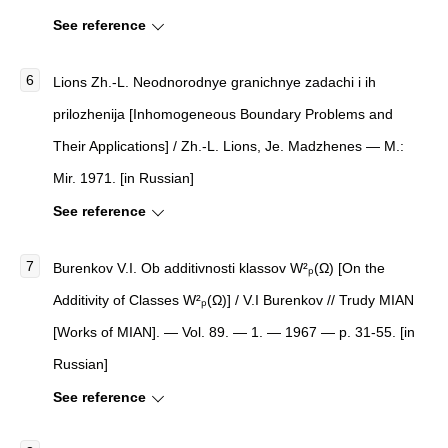
See reference
Lions Zh.-L. Neodnorodnye granichnye zadachi i ih
prilozhenija [Inhomogeneous Boundary Problems and
Their Applications] / Zh.-L. Lions, Je. Madzhenes — M.:
Mir. 1971. [in Russian]
See reference
Burenkov V.I. Ob additivnosti klassov W²ₚ(Ω) [On the
Additivity of Classes W²ₚ(Ω)] / V.I Burenkov // Trudy MIAN
[Works of MIAN]. — Vol. 89. — 1. — 1967 — p. 31-55. [in
Russian]
See reference