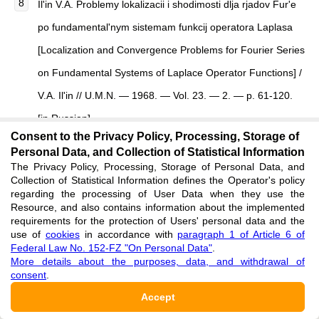
Il'in V.A. Problemy lokalizacii i shodimosti dlja rjadov Fur'e
po fundamental'nym sistemam funkcij operatora Laplasa
[Localization and Convergence Problems for Fourier Series
on Fundamental Systems of Laplace Operator Functions] /
V.A. Il'in // U.M.N. — 1968. — Vol. 23. — 2. — p. 61-120.
[in Russian]
Consent to the Privacy Policy, Processing, Storage of
Personal Data, and Collection of Statistical Information
Suchkov M.V. O nekotoryh svojstvah spektral'nyh
The Privacy Policy, Processing, Storage of Personal Data, and
Collection of Statistical Information defines the Operator's policy
razlozhenij, otvechajushhih samosoprjazhennomu
regarding the processing of User Data when they use the
Resource, and also contains information about the implemented
jellipticheskomu operatoru vtorogo porjadka s razryvnymi
requirements for the protection of Users' personal data and the
kojefficientami [On Some Properties of Spectral
use of
cookies
in accordance with
paragraph 1 of Article 6 of
Federal Law No. 152-FZ "On Personal Data"
.
Decompositions Respecting a Second Order Self-
More details about the purposes, data, and withdrawal of
consent
.
Conjugate Elliptic Operator with Discontinuous Coefficients]
Accept
/ M.V. Suchkov // DAS SSSR. — 1980. — Vol 251. — 6. —