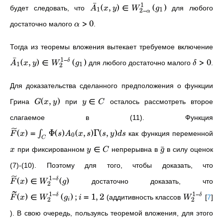
ˉ
1
(
,
)
∈
(
)
будет следовать, что
для любого
A
x
y
W
g
1
1
2
−
α
>
0
достаточно малого
.
α
Тогда из теоремы вложения вытекает требуемое включение
ˉ
1
−
(
,
)
∈
(
)
>
0
δ
для любого достаточно малого
.
A
x
y
W
g
δ
1
1
2
Для доказательства сделанного предположения о функции
(
,
)
∈
Грина
при
осталось рассмотреть второе
G
x
y
y
C
слагаемое в (11). Функция
(
)
=
Φ
(
)
(
,
)
Γ
(
,
)
∫
как функция переменной
F
x
s
A
x
s
s
y
d
s
0
C
∈
ˉ
при фиксированном
непрерывна в
в силу оценок
x
y
C
g
(7)-(10). Поэтому для того, чтобы доказать, что
1
−
(
)
∈
(
)
δ
достаточно доказать, что
F
x
W
g
2
~
1
−
1
−
(
)
∈
(
)
;
=
1
,
2
δ
δ
(аддитивность классов
[
7
]
F
x
W
g
i
W
2
2
i
). В свою очередь, пользуясь теоремой вложения, для этого