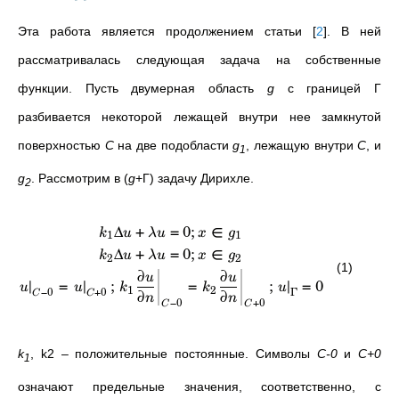
Эта работа является продолжением статьи
[
2
]
. В ней
рассматривалась следующая задача на собственные
функции. Пусть двумерная область
g
с границей Г
разбивается некоторой лежащей внутри нее замкнутой
поверхностью
С
на две подобласти
g
, лежащую внутри
С
, и
1
g
. Рассмотрим в (
g
+Г) задачу Дирихле.
2
Δ
+
=
0
;
∈
k
u
λ
u
x
g
1
1
Δ
+
=
0
;
∈
k
u
λ
u
x
g
2
2
(1)
∂
∂
u
u
∣
=
∣
;
=
;
∣
=
0
u
u
k
k
u
1
2
−
0
+
0
Γ
∂
∂
C
C
n
n
−
0
+
0
C
C
k
, k2 – положительные постоянные. Символы
C-0
и
C+0
1
означают предельные значения, соответственно, с