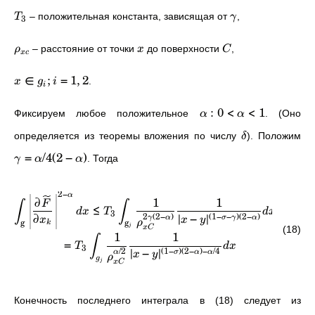
– положительная константа, зависящая от
,
T
γ
3
– расстояние от точки
до поверхности
,
ρ
x
C
x
c
∈
;
=
1
,
2
.
x
g
i
i
:
0
<
<
1
Фиксируем любое положительное
. (Оно
α
α
определяется из теоремы вложения по числу
). Положим
δ
=
/4
(
2
−
)
. Тогда
γ
α
α
2
−
α
∂
1
1
F
∫
∫
≤
=
d
x
T
d
x
3
∂
∣
−
∣
(
1
−
−
)
(
2
−
)
2
(
2
−
)
σ
γ
α
γ
α
x
x
y
g
g
ρ
k
j
(18)
x
C
1
1
∫
=
T
d
x
3
∣
−
∣
(
1
−
)
(
2
−
)
−
/4
/2
σ
α
α
α
x
y
ρ
g
j
x
C
Конечность последнего интеграла в (18) следует из