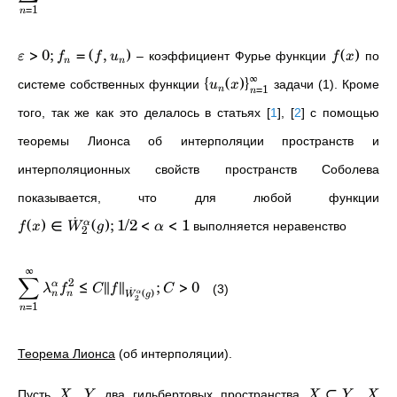
=
1
n
>
0
;
=
(
,
)
(
)
– коэффициент Фурье функции
по
ε
f
f
u
f
x
n
n
∞
{
(
)
}
системе собственных функции
задачи (1). Кроме
u
x
=
1
n
n
того, так же как это делалось в статьях
[
1
]
,
[
2
]
с помощью
теоремы Лионса об интерполяции пространств и
интерполяционных свойств пространств Соболева
показывается, что для любой функции
˙
(
)
∈
(
)
;
1/2
<
<
1
α
выполняется неравенство
f
x
W
g
α
2
∞
∑
2
≤
∥
∥
;
>
0
α
λ
f
C
f
C
(3)
˙
(
)
α
n
n
W
g
2
=
1
n
Теорема Лионса
(об интерполяции).
⊂
Пусть
,
два гильбертовых пространства
,
X
Y
X
Y
X