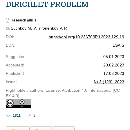
DIRICHLET PROBLEM
Research article
Suchkov M. V.
Trifonenkov V. P.
DOI
:
https://doi.org/10.23670/IRJ.2023.129.19
EDN
:
IESAIS
Suggested
:
05.01.2023
Accepted
:
20.02.2023
Published
:
17.03.2023
Issue
:
№ 3 (129), 2023
Rightholder: authors. License: Attribution 4.0 International (CC
BY 4.0)
1811
5