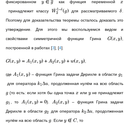
∈
фиксированном
как функция переменной
y
g
x
˙
1
−
(
)
δ
принадлежит классу
для рассматриваемого
.
W
g
δ
2
Поэтому для доказательства теоремы осталось доказать это
утверждение. Для этого мы воспользуемся видом и
(
,
)
свойствами симметричной функции Грина
,
G
x
y
построенной в работах
[
3
]
,
[
4
]
.
(
,
)
=
(
,
)
+
(
,
)
+
(
,
)
,
G
x
y
A
x
y
A
x
y
w
x
y
1
2
(
,
)
где
– функция Грина задачи Дирихле в области
A
x
y
g
1
1
Δ
для оператора
, продолженная нулём на всю область
k
u
1
(то есть: если хотя бы одна точка
или
не принадлежит
g
x
y
(
,
)
=
0
(
,
)
, то
).
– функция Грина задачи
g
A
x
y
A
x
y
1
1
2
Δ
Дирихле в области
для оператора
, продолженная
g
k
u
2
2
∈
/
нулём на всю область
. Если
, то
g
y
C