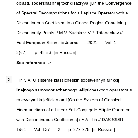
oblasti, soderzhashhej tochki razryva [On the Convergence
of Spectral Decompositions for a Laplace Operator with a
Discontinuous Coefficient in a Closed Region Containing
Discontinuity Points] / M.V. Suchkov, V.P. Trifonenkov //
East European Scientific Journal. — 2021. — Vol. 1. —
3(67). — p. 48-53. [in Russian]
See reference
Il'in V.A. O sisteme klassicheskih sobstvennyh funkcij
linejnogo samosoprjazhennogo jellipticheskogo operatora s
razryvnymi kojefficientami [On the System of Classical
Eigenfunctions of a Linear Self-Conjugate Elliptic Operator
with Discontinuous Coefficients] / V.A. Il'in // DAS SSSR. —
1961. — Vol. 137. — 2. — p. 272-275. [in Russian]