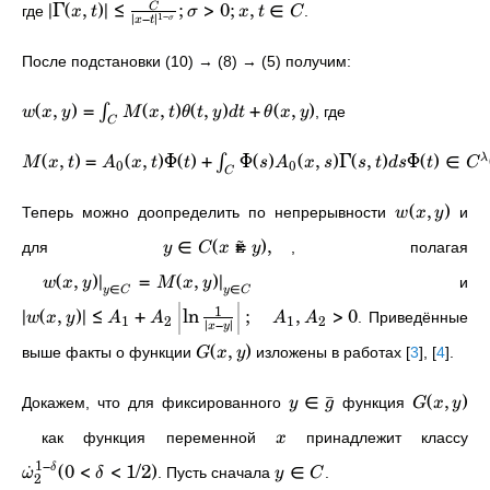
∣Γ
(
,
)
∣
≤
;
>
0
;
,
∈
C
где
.
x
t
σ
x
t
C
1
−
∣
−
∣
σ
x
t
После подстановки (10) → (8) → (5) получим:
(
,
)
=
(
,
)
(
,
)
+
(
,
)
∫
, где
w
x
y
M
x
t
θ
t
y
d
t
θ
x
y
C
(
,
)
=
(
,
)
Φ
(
)
+
Φ
(
)
(
,
)
Γ
(
,
)
Φ
(
)
∈
λ
∫
M
x
t
A
x
t
t
s
A
x
s
s
t
d
s
t
C
0
0
C
(
,
)
Теперь можно доопределить по непрерывности
и
w
x
y
∈
(

=
)
,
для
, полагая
y
C
x
y
(
,
)
∣
=
(
,
)
∣
и
w
x
y
M
x
y
∈
∈
y
C
y
C
1
∣
(
,
)
∣
≤
+
ln
;
,
>
0
. Приведённые
w
x
y
A
A
A
A
1
2
1
2
∣
−
∣
x
y
(
,
)
выше факты о функции
изложены в работах
[
3
]
,
[
4
]
.
G
x
y
∈
ˉ
(
,
)
Докажем, что для фиксированного
функция
y
g
G
x
y
как функция переменной
принадлежит классу
x
1
−
˙
(
0
<
<
1/2
)
∈
δ
. Пусть сначала
.
ω
δ
y
C
2