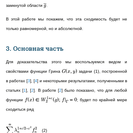
замкнутой области
.
g
В этой работе мы покажем, что эта сходимость будет не
только равномерной, но и абсолютной.
3. Основная часть
Для доказательства этого мы воспользуемся видом и
(
,
)
свойствами функции Грина
задачи (1), построенной
G
x
y
в работах
[
3
]
,
[
4
]
и некоторыми результатами, полученными в
статьях
[
1
]
,
[
2
]
. В работе
[
2
]
было показано, что для любой
1
+
(
)
∈
(
)
;
∣
=
0
ε
функции
; будет по крайней мере
f
x
W
g
f
2
Γ
сходиться ряд
∞
∑
2
1
+
/2
−
2
ε
ε
λ
f
(2)
n
n