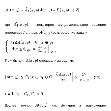
~
ˉ
(
,
)
=
(
,
)
(
,
)
+
(
,
)
(12)
A
x
y
A
x
y
A
x
y
B
x
y
1
1
~
(
,
)
где
– некоторое фундаментальное решение
A
x
y
1
(
,
)
оператора Лапласа.
есть решение задачи:
A
x
y
Δ
(
,
)
=
0
∈
{
k
A
x
y
x
g
1
1
ˉ
(
,
)
(
,
)
∣
=
2
A
x
y
A
x
y
∈
(
,
)
x
C
∈
1
A
x
y
x
C
(
,
)
Причём для
справедливы оценки:
A
x
y
∂
(
,
)
A
x
y
C
2
∣
(
,
)
∣
≤
;
∈
∪
;
≤
(13)
A
x
y
C
x
g
C
1
1
∂
∣
−
∣
x
x
y
i
=
1
,
2
;
,
>
0
.
i
C
C
1
2
(
,
)
(Более точно:
как функция
равномерно
A
x
y
x