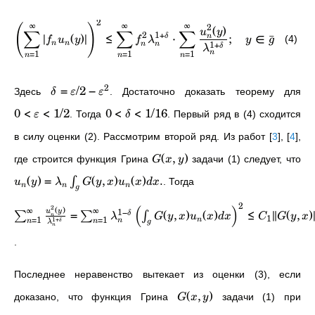
2
∞
∞
∞
2
(
)
(
)
u
y
∑
∑
∑
2
1
+
∣
(
)
∣
≤
⋅
;
∈
ˉ
n
δ
(4)
f
u
y
f
λ
y
g
1
+
n
n
n
n
δ
λ
=
1
=
1
=
1
n
n
n
n
2
=
/2
−
Здесь
. Достаточно доказать теорему для
δ
ε
ε
0
<
<
1/2
0
<
<
1/16
. Тогда
. Первый ряд в (4) сходится
ε
δ
в силу оценки (2). Рассмотрим второй ряд. Из работ
[
3
]
,
[
4
]
,
(
,
)
где строится функция Грина
задачи (1) следует, что
G
x
y
(
)
=
(
,
)
(
)
.
∫
. Тогда
u
y
λ
G
y
x
u
x
d
x
n
n
n
g
2
2
(
)
(
)
∞
∞
1
−
=
(
,
)
(
)
≤
∥
(
,
)
u
y
δ
∑
∑
∫
λ
G
y
x
u
x
d
x
C
G
y
x
n
1
=
1
=
1
1
+
n
n
δ
n
n
g
λ
n
.
Последнее неравенство вытекает из оценки (3), если
(
,
)
доказано, что функция Грина
задачи (1) при
G
x
y