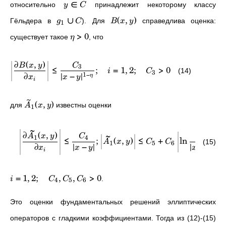
∈
относительно
принадлежит некоторому классу
y
C
∪
(
,
)
Гёльдера в
). Для
справедлива оценка:
g
C
B
x
y
1
>
0
существует такое
, что
η
∂
(
,
)
B
x
y
C
3
≤
;
=
1
,
2
;
>
0
(14)
i
C
3
∂
∣
−
∣
1
−
η
x
x
y
i
(
,
)
для
известны оценки
A
x
y
1
~
∂
(
,
)
1
~
A
x
y
C
1
4
≤
;
(
,
)
≤
+
ln
(15)
A
x
y
C
C
1
5
6
∂
∣
−
∣
∣
−
∣
x
x
y
x
y
i
=
1
,
2
;
,
,
>
0
.
i
C
C
C
4
5
6
Это оценки фундаментальных решений эллиптических
операторов с гладкими коэффициентами. Тогда из (12)-(15)