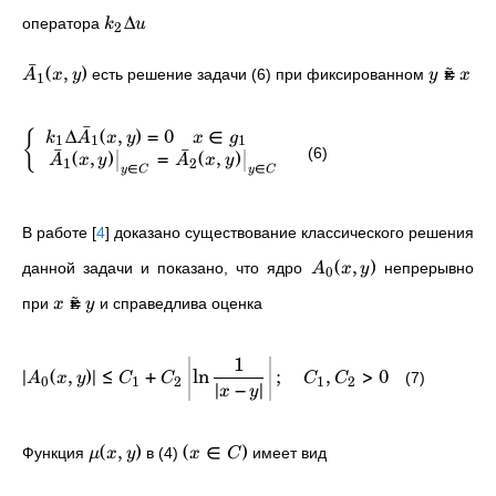
Δ
оператора
k
u
2
ˉ
(
,
)

=
есть решение задачи (6) при фиксированном
A
x
y
y
x
1
ˉ
Δ
(
,
)
=
0
∈
{
k
A
x
y
x
g
1
1
1
ˉ
ˉ
(
,
)
=
(
,
)
(6)
A
x
y
A
x
y
1
2
∈
∈
y
C
y
C
В работе
[
4
]
доказано существование классического решения
(
,
)
данной задачи и показано, что ядро
непрерывно
A
x
y
0

=
при
и справедлива оценка
x
y
1
∣
(
,
)
∣
≤
+
ln
;
,
>
0
(7)
A
x
y
C
C
C
C
0
1
2
1
2
∣
−
∣
x
y
(
,
)
(
∈
)
Функция
в (4)
имеет вид
μ
x
y
x
C