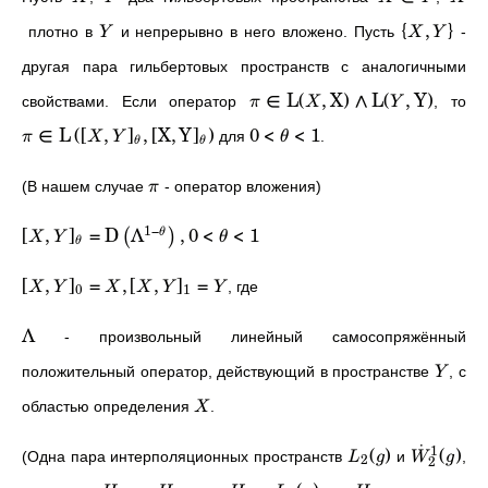
{
,
}
плотно в
и непрерывно в него вложено. Пусть
-
Y
X
Y
другая пара гильбертовых пространств с аналогичными
∈
L
(
,
X
)
∧
L
(
,
Y
)
свойствами. Если оператор
, то
π
X
Y
∈
L
(
[
,
]
,
[
X
,
Y
]
)
0
<
<
1
для
.
π
X
Y
θ
θ
θ
(В нашем случае
- оператор вложения)
π
1
−
[
,
]
=
D
Λ
,
0
<
<
1
θ
(
)
X
Y
θ
θ
[
,
]
=
,
[
,
]
=
,
где
X
Y
X
X
Y
Y
0
1
Λ
- произвольный линейный самосопряжённый
положительный оператор, действующий в пространстве
, с
Y
областью определения
.
X
˙
1
(
)
(
)
(Одна пара интерполяционных пространств
и
,
L
g
W
g
2
2