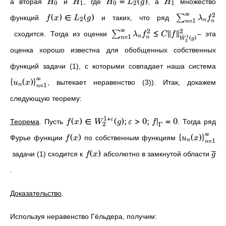
=
(
)
а вторая
и
, где
, а
множество
H
H
H
L
g
H
0
1
0
2
1
∞
2
(
)
∈
(
)
∑
функций
и таких, что ряд
f
x
L
g
λ
f
2
=
1
n
n
n
∞
2
2
≤
∥
∥
∑
сходится. Тогда из оценки
– эта
λ
f
C
f
˙
=
1
1
(
)
n
n
n
W
g
2
оценка хорошо известна для обобщенных собственных
функций задачи (1), с которыми совпадает наша система
∞
{
(
)
}
, вытекает неравенство (3)). Итак, докажем
u
x
=
1
n
n
следующую теорему:
1
+
(
)
∈
(
)
;
>
0
;
∣
=
0
ε
Теорема
. Пусть
. Тогда ряд
f
x
W
g
ε
f
2
Γ
∞
(
)
{
(
)
}
Фурье функции
по собственным функциям
f
x
u
x
=
1
n
n
(
)
задачи (1) сходится к
абсолютно в замкнутой области
f
x
g
.
Доказательство
.
Используя неравенство Гёльдера, получим: