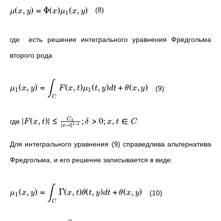
(
,
)
=
Φ
(
)
(
,
)
(8)
μ
x
y
x
μ
x
y
1
где
есть решение интегрального уравнения Фредгольма
второго рода
∫
(
,
)
=
(
,
)
(
,
)
+
(
,
)
(9)
μ
x
y
F
x
t
μ
t
y
d
t
θ
x
y
1
1
C
∣
(
,
)
∣
≤
;
>
0
;
,
∈
3
C
где
.
F
x
t
δ
x
t
C
1
−
∣
−
∣
δ
x
t
Для интегрального уравнения (9) справедлива альтернатива
Фредгольма, и его решение записывается в виде:
∫
(
,
)
=
Γ
(
,
)
(
,
)
+
(
,
)
(10)
μ
x
y
x
t
θ
t
y
d
t
θ
x
y
1
C