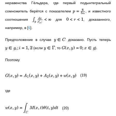
неравенства Гёльдера, где первый подынтегральный
8
=
сомножитель берётся с показателем
, и известного
p
5
α
<
∞
0
<
<
1
d
x
∫
соотношения
для
, доказанного,
r
r
ρ
g
x
C
например, в
[
6
]
.
∈
Предположение в случае
доказано. Пусть теперь
y
C
∈
;
=
1
,
2
∈
Γ
(
,
)
=
0
;
∈
(если
, то
).
y
g
i
y
G
x
y
x
g
i
Поэтому
(
,
)
=
(
,
)
+
(
,
)
+
(
,
)
(19)
G
x
y
A
x
y
A
x
y
w
x
y
1
2
где
∫
(
,
)
=
(
,
)
(
,
)
(20)
w
x
y
M
x
t
θ
t
y
d
t
C