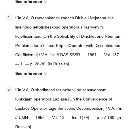
See reference
Il'in V.A. O razreshimosti zadach Dirihle i Nejmana dlja
linejnogo jellipticheskogo operatora s razryvnymi
kojefficientami [On the Solvability of Dirichlet and Neumann
Problems for a Linear Elliptic Operator with Discontinuous
Coefficients] / V.A. Il'in // DAS SSSR. — 1961. — Vol. 137.
— 1. — p. 28-30. [in Russian]
See reference
Il'in V.A. O shodimosti razlozhenij po sobstvennym
funkcijam operatora Laplasa [On the Convergence of
Laplace Operator Eigenfunctions Decomposition] / V.A. Il'in
// UMN. — 1958. — Vol. 13. — Iss. 1(79). — p. 87-180. [in
Russian]