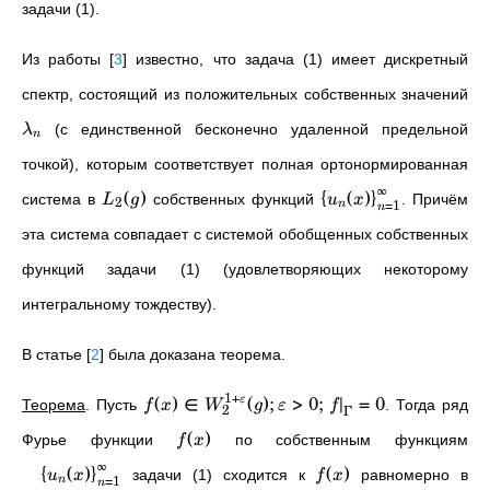
задачи (1).
Из работы
[
3
]
известно, что задача (1) имеет дискретный
спектр, состоящий из положительных собственных значений
(с единственной бесконечно удаленной предельной
λ
n
точкой), которым соответствует полная ортонормированная
∞
(
)
{
(
)
}
система в
собственных функций
. Причём
L
g
u
x
2
=
1
n
n
эта система совпадает с системой обобщенных собственных
функций задачи (1) (удовлетворяющих некоторому
интегральному тождеству).
В статье
[
2
]
была доказана теорема.
1
+
(
)
∈
(
)
;
>
0
;
∣
=
0
ε
Теорема
. Пусть
. Тогда ряд
f
x
W
g
ε
f
2
Γ
(
)
Фурье функции
по собственным функциям
f
x
∞
{
(
)
}
(
)
задачи (1) сходится к
равномерно в
u
x
f
x
=
1
n
n