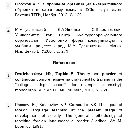
Обосков А.В. К проблеме организации интерактивного
обучения иностранному языку в ВУЗе. Науч. журн.
Вестник ТГПУ, Ноябрь 2012, С. 126.
М.А.Гусаковский, Л.А.Ященко, С.В.Костюкевич.
Университет как центр культуропорождающего
образования. Изменение форм коммуникации в
учебном процессе. / ред. М.А. Гусаковского. - Минск:
Изд. Центр БГУ,2004. С. 279.
References
Dvulichanskaya NN, Tupikin EI Theory and practice of
continuous comprehensive natural-scientific training in the
"college - high school" (for example, chemistry):
monograph. M .: MSTU. NE Bauman, 2010, S. 254.
Passow EI, Kouzovlev VP, Corncrake VS The goal of
foreign language teaching at the present stage of
development of society. The general methodology of
teaching foreign languages: a reader / edited. AA M.
Leontiev, 1991.