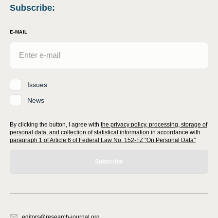
Subscribe
:
E-MAIL
Issues
News
By clicking the button, I agree with
the privacy policy, processing, storage of
personal data, and collection of statistical information
in accordance with
paragraph 1 of Article 6 of Federal Law No. 152-FZ "On Personal Data"
Subscribe
editors@research-journal.org