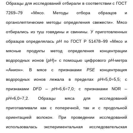
Образцы для исследований отбирали в соответствии с ГОСТ
7269–79 «Мясо. Методы отбора образцов и
органолептические методы определения свежести». Мясо
отбирались из туш говядины и свинины. У приготовленных
образцов определялась
рН
по ГОСТ Р 51478–99 «Мясо и
мясные продукты метод определения концентрации
водородных ионов (
рН
)» с помощью цифрового
рН
-метра
«Анион». В мясе с признаками
PSE
концентрация
водородных ионов лежала в пределах
рН
=5,0÷5,5; с
признаками
DFD
–
рН
=6,6÷7,0; с признаками NOR –
рН
=6,0÷7,2. Образцы мяса для исследований
приготавливали как с поперечной, так и с продольной
ориентацией волокон. При проведении исследований
использовалась экспериментальная исследовательская