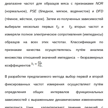
диапазоне частот для образцов мяса с признаками
NOR
(нормальное),
PSE
(бледное, мягкое, водянистое) и
DFD
(тёмное, жёсткое, сухое). Затем из полученных зависимостей
выбирали несколько первых
f
и
f
вторых частот и
1i
2i
измеряли полное электрическое сопротивления (импедансы)
образцов на всех этих частотах. Классификация по
признакам качества осуществлялась путём анализа
множества отношений значений импеданса – безразмерных
коэффициентов
.
В разработке предлагаемого метода выбор первой и второй
фиксированных частот измерения осуществляют путём
определения общих интервалов функциональных
зависимостей с выраженными динамическими изменениями
импеданса (они характеризуют течение реакций с