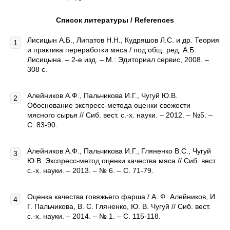
Список литературы /
References
Лисицын А.Б., Липатов Н.Н., Кудряшов Л.С. и др. Теория
и практика переработки мяса / под общ. ред. А.Б.
Лисицына. – 2-е изд. – М.: Эдиториал сервис, 2008. –
308 с.
Алейников А.Ф., Пальчикова И.Г., Чугуй Ю.В.
Обоснование экспресс-метода оценки свежести
мясного сырья // Сиб. вест. с.-х. науки. – 2012. – №5. –
С. 83-90.
Алейников А.Ф., Пальчикова И.Г., Гляненко В.С., Чугуй
Ю.В. Экспресс-метод оценки качества мяса // Сиб. вест.
с.-х. науки. – 2013. – № 6. – С. 71-79.
Оценка качества говяжьего фарша / А. Ф. Алейников, И.
Г. Пальчикова, В. С. Гляненко, Ю. В. Чугуй // Сиб. вест.
с.-х. науки. – 2014. – № 1. – С. 115-118.