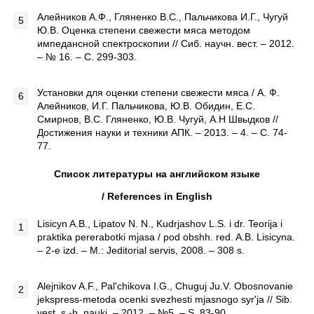
Алейников А.Ф., Гляненко В.С., Пальчикова И.Г., Чугуй
Ю.В. Оценка степени свежести мяса методом
импедансной спектроскопии // Сиб. научн. вест. – 2012.
– № 16. – С. 299-303.
Установки для оценки степени свежести мяса / А. Ф.
Алейников, И.Г. Пальчикова, Ю.В. Обидин, Е.С.
Смирнов, В.С. Гляненко, Ю.В. Чугуй, А.Н Швыдков //
Достижения науки и техники АПК. – 2013. – 4. – С. 74-
77.
Список литературы на английском языке
/
References
in
English
Lisicyn A.B., Lipatov N. N., Kudrjashov L.S. i dr. Teorija i
praktika pererabotki mjasa / pod obshh. red. A.B. Lisicyna.
– 2-e izd. – M.: Jeditorial servis, 2008. – 308 s.
Alejnikov A.F., Pal'chikova I.G., Chuguj Ju.V. Obosnovanie
jekspress-metoda ocenki svezhesti mjasnogo syr'ja // Sib.
vest. s.-h. nauki. – 2012. – №5. – S. 83-90.