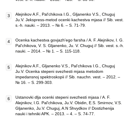
Alejnikov A.F., Pal'chikova I.G., Gljanenko V.S., Chuguj
Ju.V. Jekspress-metod ocenki kachestva mjasa // Sib. vest.
s.-h. nauki. – 2013. – № 6. – S. 71-79.
Ocenka kachestva govjazh'ego farsha / A. F. Alejnikov, I. G.
Pal'chikova, V. S. Gljanenko, Ju. V. Chuguj // Sib. vest. s.-h.
nauki. – 2014. – № 1. – S. 115-118.
Alejnikov A.F., Gljanenko V.S., Pal'chikova I.G., Chuguj
Ju.V. Ocenka stepeni svezhesti mjasa metodom
impedansnoj spektroskopii // Sib. nauchn. vest. – 2012. –
№ 16. – S. 299-303.
Ustanovki dlja ocenki stepeni svezhesti mjasa / A. F.
Alejnikov, I.G. Pal'chikova, Ju.V. Obidin, E.S. Smirnov, V.S.
Gljanenko, Ju.V. Chuguj, A.N Shvydkov // Dostizhenija
nauki i tehniki APK. – 2013. – 4. – S. 74-77.