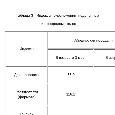
Таблица 3 - Индексы телосложения подопытных
чистопородных телок
Айрширская порода, n 
Индексы
В возрасте 3 мес.
В воз
Длинноногости
55,9
Растянутости
116,1
(формата)
Грудной