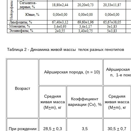
Таблица 2 - Динамика живой массы телок разных генотипов
Айрширская 
Айрширская порода, (n = 10)
п, 1-е пок
Возраст
Средняя
Средняя
Коэффициент
живая масса
живая масса
вариации (Сv), %
(М
+
m), кг
(М
+
m), кг
При рождении
28,5
+
0,3
3,5
30,5
+
0,7