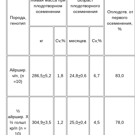
Живая масса при
Возраст
плодотворном
плодотворного
осеменении
осеменения
Оплодотв. от
Порода,
первого
генотип
осеменения,
%
кг
Сv,%
месяцев.
Cv,%
Айршир.
ч/п, (n
286,5
+
5,2
1,8
24,8
+
0,6
6,7
83,0
=10)
½
айршир. Х
½ голшт.
304,9
+
3,5
1,2
25,0
+
0,4
4,5
78,0
кр/п (n =
10)