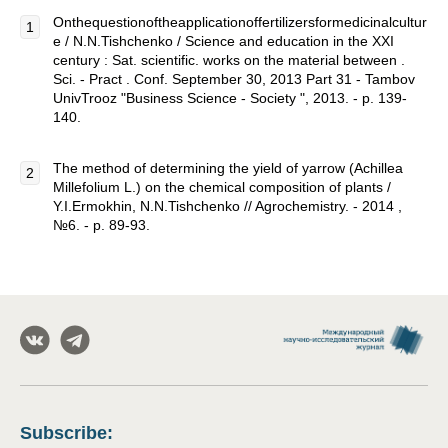
Onthequestionoftheapplicationoffertilizersformedicinalcultur
e / N.N.Tishchenko / Science and education in the XXI
century : Sat. scientific. works on the material between .
Sci. - Pract . Conf. September 30, 2013 Part 31 - Tambov
UnivTrooz "Business Science - Society ", 2013. - p. 139-
140.
The method of determining the yield of yarrow (Achillea
Millefolium L.) on the chemical composition of plants /
Y.I.Ermokhin, N.N.Tishchenko // Agrochemistry. - 2014 ,
№6. - p. 89-93.
Subscribe
: