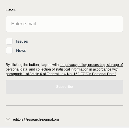
E-MAIL
Issues
News
By clicking the button, I agree with
the privacy policy, processing, storage of
personal data, and collection of statistical information
in accordance with
paragraph 1 of Article 6 of Federal Law No. 152-FZ "On Personal Data"
Subscribe
editors@research-journal.org
620066, Sverdlovsk region, Yekaterinburg, st. Akademicheskaya, 11A,