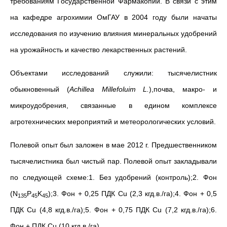
требованиям Государственной Фармакопии. В связи с этим
на кафедре агрохимии ОмГАУ в 2004 году были начаты
исследования по изучению влияния минеральных удобрений
на урожайность и качество лекарственных растений.
Объектами исследований служили: тысячелистник
обыкновенный (
Achillea Millefoluim L
.
),почва, макро- и
микроудобрения, связанные в едином комплексе
агротехнических мероприятий и метеорологических условий.
Полевой опыт был заложен в мае 2012 г. Предшественником
тысячелистника был чистый пар. Полевой опыт закладывали
по следующей схеме:1. Без удобрений (контроль);2. Фон
(N
P
K
);3. Фон + 0,25 ПДК Cu (2,3 кгд.в./га);4. Фон + 0,5
135
45
45
ПДК Cu (4,8 кгд.в./га);5. Фон + 0,75 ПДК Cu (7,2 кгд.в./га);6.
Фон + ПДК Cu (10 кгд.в./га).