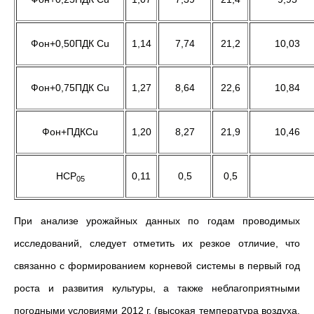
Фон+0,50ПДК Cu
1,14
7,74
21,2
10,03
Фон+0,75ПДК Cu
1,27
8,64
22,6
10,84
Фон+ПДКCu
1,20
8,27
21,9
10,46
НСР
0,11
0,5
0,5
05
При анализе урожайных данных по годам проводимых
исследований, следует отметить их резкое отличие, что
связанно с формированием корневой системы в первый год
роста и развития культуры, а также неблагоприятными
погодными условиями 2012 г. (высокая температура воздуха,