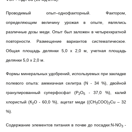
Проводимый опыт–однофакторный. Фактором,
определяющим величину урожая в опыте, являлись
различные дозы меди. Опыт был заложен в четырехкратной
повторности. Размещение вариантов систематическое.
Общая площадь делянки 5,0 х 2,0 м, учетная площадь
делянки 5,0 х 2,0 м.
Формы минеральных удобрений, используемых при закладке
полевого опыта: аммиачная селитра (N - 34 %), двойной
гранулированный суперфосфат (P
O
- 37,0 %), калий
2
5
хлористый (К
О - 60,0 %), ацетат меди ((CH
COO)
Cu – 32
2
3
2
%).
Содержание элементов питания в почве до посадки:N-NO
-
3