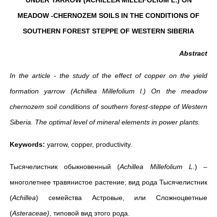
UNDER YARROW (ACHILLEA MILLEFOLIUM L.) ON
MEADOW -CHERNOZEM SOILS IN THE CONDITIONS OF
SOUTHERN FOREST STEPPE OF WESTERN SIBERIA
Abstract
In the article - the study of the effect of copper on the yield
formation yarrow (Achillea Millefolium l.) On the meadow
chernozem soil conditions of southern forest-steppe of Western
Siberia. The optimal level of mineral elements in power plants.
Keywords:
yarrow, copper, productivity.
Тысячелистник обыкновенный (
Achillea
Millefolium
L
.) –
многолетнее травянистое растение; вид рода Тысячелистник
(
Achillea
) семейства Астровые, или Сложноцветные
(
Asteraceae
)
, типовой вид этого рода.