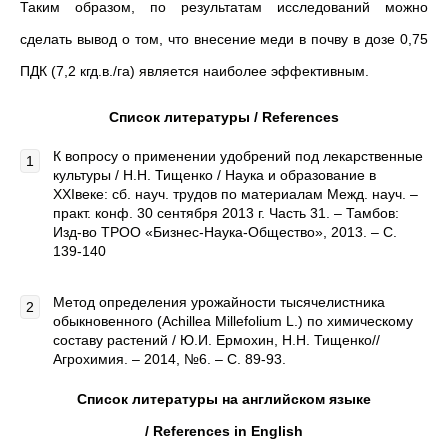
Таким образом, по результатам исследований можно
сделать вывод о том, что внесение меди в почву в дозе 0,75
ПДК (7,2 кгд.в./га) является наиболее эффективным.
Список литературы /
References
К вопросу о применении удобрений под лекарственные
культуры / Н.Н. Тищенко / Наука и образование в
XXIвеке: сб. науч. трудов по материалам Межд. науч. –
практ. конф. 30 сентября 2013 г. Часть 31. – Тамбов:
Изд-во ТРОО «Бизнес-Наука-Общество», 2013. – С.
139-140
Метод определения урожайности тысячелистника
обыкновенного (Achillea Millefolium L.) по химическому
составу растений / Ю.И. Ермохин, Н.Н. Тищенко//
Агрохимия. – 2014, №6. – С. 89-93.
Список литературы на английском языке
/
References
in
English