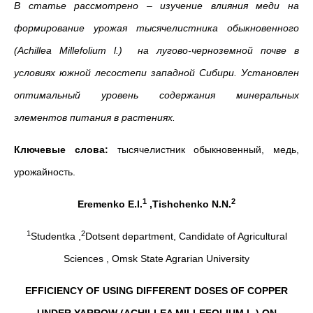
В статье рассмотрено –
изучение влияния меди на
формирование урожая тысячелистника обыкновенного
(
Achillea
Millefolium
l
.) на лугово-черноземной почве в
условиях южной лесостепи западной Сибири. Установлен
оптимальный уровень содержания минеральных
элементов питания в растениях.
Ключевые слова:
тысячелистник обыкновенный, медь,
урожайность.
1
2
Eremenko E.I.
,Tishchenko N.N.
1
2
Studentka ,
Dotsent department, Candidate of Agricultural
Sciences , Omsk State Agrarian University
EFFICIENCY OF USING DIFFERENT DOSES OF COPPER