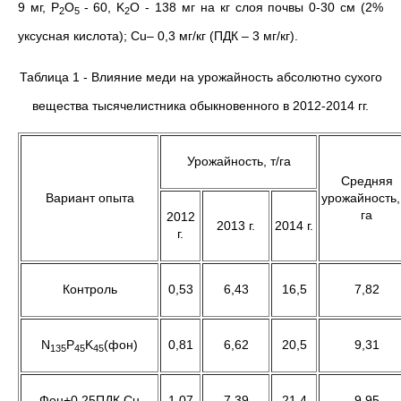
9 мг, P
O
- 60, K
O - 138 мг на кг слоя почвы 0-30 см (2%
2
5
2
уксусная кислота); Cu– 0,3 мг/кг (ПДК – 3 мг/кг).
Таблица 1 - Влияние меди на урожайность абсолютно сухого
вещества тысячелистника обыкновенного в 2012-2014 гг.
Урожайность, т/га
Средняя
Вариант опыта
урожайность, 
га
2012
2013 г.
2014 г.
г.
Контроль
0,53
6,43
16,5
7,82
N
P
K
(фон)
0,81
6,62
20,5
9,31
135
45
45
Фон+0,25ПДК Cu
1,07
7,39
21,4
9,95