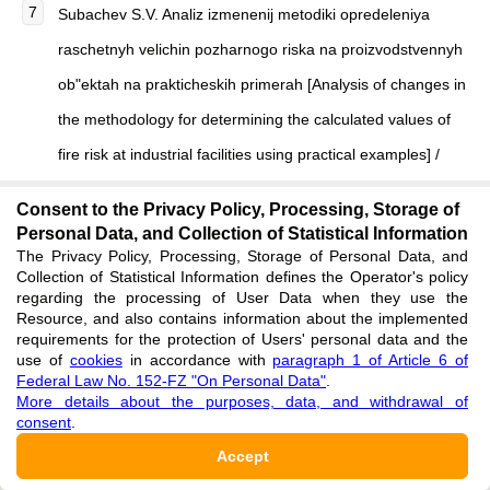
Subachev S.V. Analiz izmenenij metodiki opredeleniya
raschetnyh velichin pozharnogo riska na proizvodstvennyh
ob"ektah na prakticheskih primerah [Analysis of changes in
the methodology for determining the calculated values ​​of
fire risk at industrial facilities using practical examples] /
S.V. Subachev, A.A. Subacheva // Problemy i perspektivy
Consent to the Privacy Policy, Processing, Storage of
razvitiya IT- i VR-tekhnologij v oblasti kompleksnoj
Personal Data, and Collection of Statistical Information
The Privacy Policy, Processing, Storage of Personal Data, and
bezopasnosti, posvyashchennoj 95-letiyu Ural'skogo
Collection of Statistical Information defines the Operator's policy
instituta GPS MChS Rossii [Problems and prospects for the
regarding the processing of User Data when they use the
Resource, and also contains information about the implemented
development of IT and VR technologies in the field of
requirements for the protection of Users' personal data and the
use of
cookies
in accordance with
paragraph 1 of Article 6 of
integrated security, dedicated to the 95th anniversary of
Federal Law No. 152-FZ "On Personal Data"
.
the Ural Institute of the State Fire Service of the Ministry of
More details about the purposes, data, and withdrawal of
consent
.
Emergency Situations of Russia]: Collection of materials. III
Accept
All-Russian Scientific and Practical Conference,