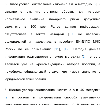
5. Пятое усовершенствование изложено в п. 4 методики
[
2
]
и
связано с тем, что уточнены объекты, для которых
нормативное значение пожарного риска допустимо
увеличить в 100 раз. Ранее данная информация
отсутствовала в тексте методики
[
10
]
, не являлась
официальной и находилась в пособиях ВНИИПО МЧС
России по ее применению
[
11
]
,
[
12
]
. Сегодня данная
информация размещается в тексте методики
[
2
]
, то есть
является уже не «рекомендацией» авторов пособий, а
приобрела официальный статус, что имеет значение с
юридической точки зрения.
6. Шестое усовершенствование изложено в п. 40 методики
[
2
]
и состоит в конкретизации способа уменьшения
количества расчетов в здании (помещении).
В предыдущей