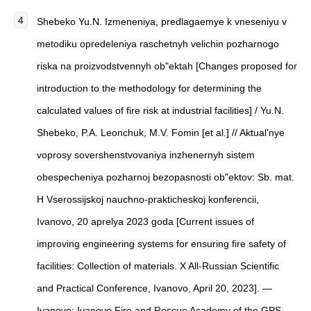
Shebeko Yu.N. Izmeneniya, predlagaemye k vneseniyu v
metodiku opredeleniya raschetnyh velichin pozharnogo
riska na proizvodstvennyh ob"ektah [Changes proposed for
introduction to the methodology for determining the
calculated values ​​of fire risk at industrial facilities] / Yu.N.
Shebeko, P.A. Leonchuk, M.V. Fomin [et al.] // Aktual'nye
voprosy sovershenstvovaniya inzhenernyh sistem
obespecheniya pozharnoj bezopasnosti ob"ektov: Sb. mat.
H Vserossijskoj nauchno-prakticheskoj konferencii,
Ivanovo, 20 aprelya 2023 goda [Current issues of
improving engineering systems for ensuring fire safety of
facilities: Collection of materials. X All-Russian Scientific
and Practical Conference, Ivanovo, April 20, 2023]. —
Ivanovo: Ivanovo Fire and Rescue Academy of the GPS