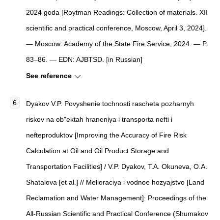
2024 goda [Roytman Readings: Collection of materials. XII
scientific and practical conference, Moscow, April 3, 2024].
— Moscow: Academy of the State Fire Service, 2024. — P.
83–86. — EDN: AJBTSD. [in Russian]
See reference
Dyakov V.P. Povyshenie tochnosti rascheta pozharnyh
riskov na ob"ektah hraneniya i transporta nefti i
nefteproduktov [Improving the Accuracy of Fire Risk
Calculation at Oil and Oil Product Storage and
Transportation Facilities] / V.P. Dyakov, T.A. Okuneva, O.A.
Shatalova [et al.] // Melioraciya i vodnoe hozyajstvo [Land
Reclamation and Water Management]: Proceedings of the
All-Russian Scientific and Practical Conference (Shumakov