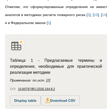
Отметим, что сформулированные определения не имеют
аналогов в методиках расчета пожарного риска
[
2
]
,
[
10
]
,
[
14
]
и в Федеральном законе
[
1
]
.
Таблица 1 - Предлагаемые термины и
определения, необходимые для практической
реализации методики
Примечание: по ист. [2]
DOI:
10.60797/IRJ.2026.164.8.2
Display table
Download CSV