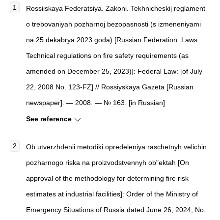
Rossiiskaya Federatsiya. Zakoni. Tekhnicheskij reglament
o trebovaniyah pozharnoj bezopasnosti (s izmeneniyami
na 25 dekabrya 2023 goda) [Russian Federation. Laws.
Technical regulations on fire safety requirements (as
amended on December 25, 2023)]: Federal Law: [of July
22, 2008 No. 123-FZ] // Rossiyskaya Gazeta [Russian
newspaper]. — 2008. — № 163. [in Russian]
See reference
Ob utverzhdenii metodiki opredeleniya raschetnyh velichin
pozharnogo riska na proizvodstvennyh ob"ektah [On
approval of the methodology for determining fire risk
estimates at industrial facilities]: Order of the Ministry of
Emergency Situations of Russia dated June 26, 2024, No.