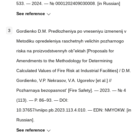
533. — 2024. — № 0001202409030008. [in Russian]
See reference
Gordienko D.M. Predlozheniya po vneseniyu izmenenij v
Metodiku opredeleniya raschetnyh velichin pozharnogo
riska na proizvodstvennyh ob"ektah [Proposals for
Amendments to the Methodology for Determining
Calculated Values ​​of Fire Risk at Industrial Facilities] / D.M.
Gordienko, V.P. Nekrasov, V.A. Ugorelov [et al.] //
Pozharnaya bezopasnost' [Fire Safety]. — 2023. — № 4
(113). — P. 86–93. — DOI:
10.37657/vniipo.pb.2023.113.4.010. — EDN: NMYOKW. [in
Russian].
See reference