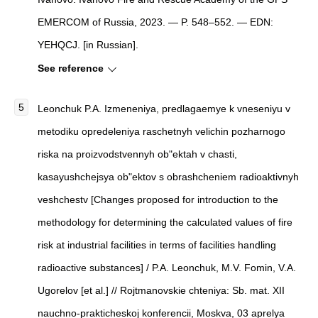
EMERCOM of Russia, 2023. — P. 548–552. — EDN:
YEHQCJ. [in Russian].
See reference
Leonchuk P.A. Izmeneniya, predlagaemye k vneseniyu v
metodiku opredeleniya raschetnyh velichin pozharnogo
riska na proizvodstvennyh ob"ektah v chasti,
kasayushchejsya ob"ektov s obrashcheniem radioaktivnyh
veshchestv [Changes proposed for introduction to the
methodology for determining the calculated values ​​of fire
risk at industrial facilities in terms of facilities handling
radioactive substances] / P.A. Leonchuk, M.V. Fomin, V.A.
Ugorelov [et al.] // Rojtmanovskie chteniya: Sb. mat. XII
nauchno-prakticheskoj konferencii, Moskva, 03 aprelya