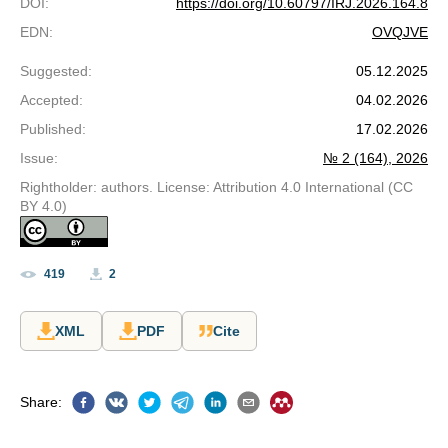
DOI
:
https://doi.org/10.60797/IRJ.2026.164.8
EDN
:
OVQJVE
Suggested
:
05.12.2025
Accepted
:
04.02.2026
Published
:
17.02.2026
Issue
:
№ 2 (164), 2026
Rightholder: authors. License: Attribution 4.0 International (CC
BY 4.0)
419
2
XML
PDF
Cite
Share
: