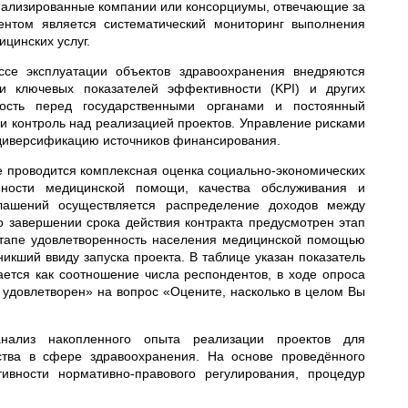
иализированные компании или консорциумы, отвечающие за
ентом является систематический мониторинг выполнения
цинских услуг.
ссе эксплуатации объектов здравоохранения внедряются
и ключевых показателей эффективности (KPI) и других
тность перед государственными органами и постоянный
и контроль над реализацией проектов. Управление рисками
 диверсификацию источников финансирования.
е проводится комплексная оценка социально-экономических
пности медицинской помощи, качества обслуживания и
глашений осуществляется распределение доходов между
о завершении срока действия контракта предусмотрен этап
этапе удовлетворенность населения медицинской помощью
икший ввиду запуска проекта. В таблице указан показатель
ется как соотношение числа респондентов, в ходе опроса
удовлетворен» на вопрос «Оцените, насколько в целом Вы
нализ накопленного опыта реализации проектов для
рства в сфере здравоохранения. На основе проведённого
вности нормативно-правового регулирования, процедур