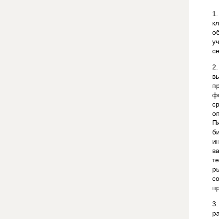
1
к
о
у
с
2
в
п
ф
с
о
П
б
и
в
т
р
с
п
3
р