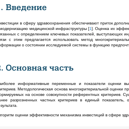
1. Введение
нвестиции в сферу здравоохранения обеспечивают приток дополн
 модернизацию медицинской инфраструктуры
[
1
]
. Оценка их эффек
вязанных с определением ключевых показателей, выступающих ин
вязи с этим предлагается использовать метод многокритериаль
нформации о состоянии исследуемой системы в функцию предпочт
2. Основная часть
аиболее информативные переменные и показатели оценки вы
ритериев. Методологическая основа многокритериальной оценки пр
ормируемых на основе совокупности референтных критериев. Сущ
анее разрозненных частных критериев в единый показатель,
зультата.
лгоритм оценки эффективности механизма инвестиций в сфере здра