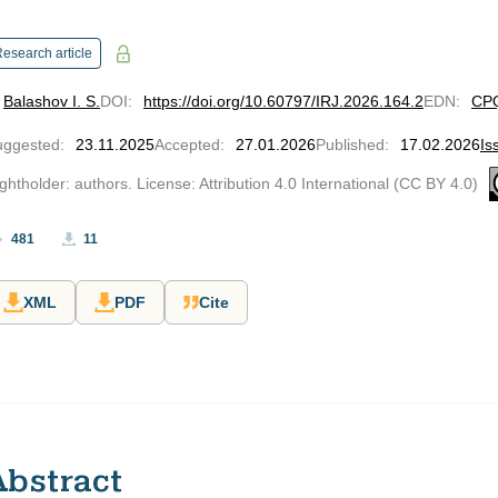
esearch article
Balashov I. S.
DOI
:
https://doi.org/10.60797/IRJ.2026.164.2
EDN
:
CP
uggested
:
23.11.2025
Accepted
:
27.01.2026
Published
:
17.02.2026
Is
ghtholder: authors. License: Attribution 4.0 International (CC BY 4.0)
481
11
XML
PDF
Cite
Abstract