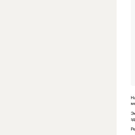
Н
м
Э
з
Р