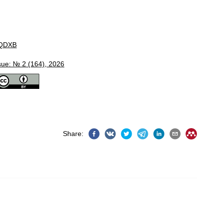
QDXB
sue: № 2 (164), 2026
Share
: