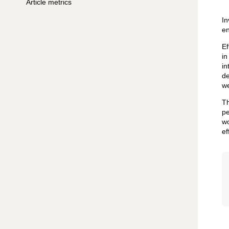
Article metrics
In
en
Ef
in
in
de
we
Th
pe
wo
ef