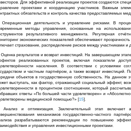
нвесторов. Для эффективной реализации проектов создаются спец
правление проектами и координацию участников. Важным элем
онтрактных обязательств и контроль качества предоставляемых меди
. Операционная деятельность и управление рисками. В проце
овременные методы управления, основанные на использовани
нструментов результативного менеджмента. Регулярная отчё
ониторинг экономических показателей обеспечивают прозрачность 
ключает страхование, распределение рисков между участниками и
. Оценка результатов и возврат инвестиций. На завершающем этап
ффектов реализованных проектов, включая показатели досту
довлетворённости населения. В соответствии с условиями со
осударством и частным партнёром, а также возврат инвестиций. П
ередачи объектов в государственную собственность. На данном 
ожет выступать, как фактор, отражающий социальный эффект, возн
довлетворенности в процентном соотношении, который рассчитыва
ыбравших ответы «По большей части удовлетворен» и «Абсолютно 
довлетворены медицинской помощью?»
[
15
]
.
. Анализ и оптимизация. Заключительный этап включает а
овершенствования механизмов государственно-частного партнё
нализа разрабатываются рекомендации по повышению эффекти
заимодействия и управления инвестиционными проектами.