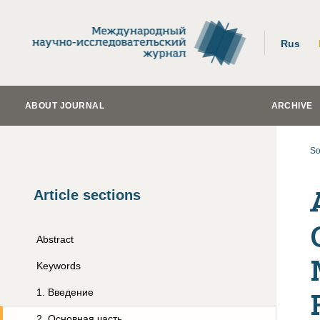
Rus
ABOUT JOURNAL
ARCHIVE
So
Article sections
Abstract
Keywords
1
.
Введение
2
.
Основная часть