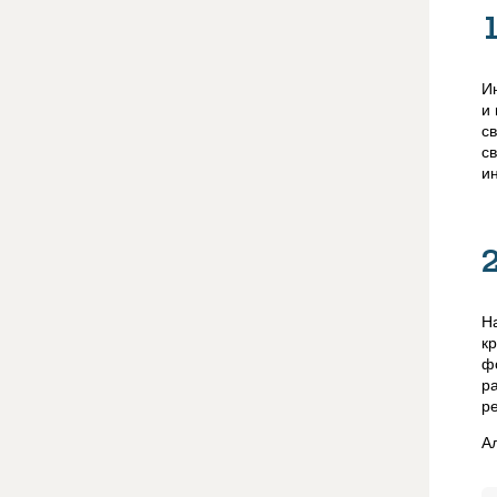
И
и
с
с
и
Н
к
ф
р
ре
А