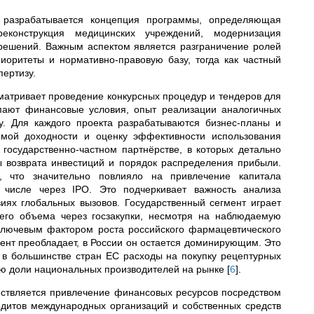
 разрабатывается концепция программы, определяющая
еконструкция медицинских учреждений, модернизация
решений. Важным аспектом является разграничение ролей
риоритеты и нормативно-правовую базу, тогда как частный
пертизу.
сматривает проведение конкурсных процедур и тендеров для
пают финансовые условия, опыт реализации аналогичных
ву. Для каждого проекта разрабатываются бизнес-планы и
мой доходности и оценку эффективности использования
осударственно-частном партнёрстве, в которых детально
ы возврата инвестиций и порядок распределения прибыли.
 что значительно повлияло на привлечение капитала
 числе через IPO. Это подчеркивает важность анализа
иях глобальных вызовов. Государственный сегмент играет
го объема через госзакупки, несмотря на наблюдаемую
ключевым фактором роста российского фармацевтического
мент преобладает, в России он остается доминирующим. Это
 в большинстве стран ЕС расходы на покупку рецептурных
ию доли национальных производителей на рынке
[
6
]
.
ествляется привлечение финансовых ресурсов посредством
едитов международных организаций и собственных средств