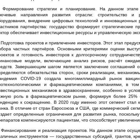
. Формирование стратегии и планирование. На данном этапе
лючевые направления развития отрасли: строительство и р
борудования, внедрение цифровых технологий и инновационных 
частников партнёрства: государство формирует стратегические п
ектор обеспечивает инвестиционные ресурсы и управленческую экс
. Подготовка проектов и привлечение инвесторов. Этот этап преду
ыбора частных партнёров. Основными критериями оценки высту
роектов и готовность инвесторов к долгосрочному сотрудничест
инансовые модели, включающие анализ рисков, расчёт ожидае
редств. Завершающим шагом является заключение соглашений о г
пределяются обязательства сторон, сроки реализации, механизм
андемия COVID-19 создала многомиллиардный рынок вакцин,
иотехнологическими и фармацевтическими компаниями, в том
нвестиционных механизмов в здравоохранении, особенно в услов
ажную роль в фармацевтическом рынке, формируя более 25% е
енденцию к сокращению. В 2020 году именно этот сегмент стал 
ынка. В отличие от стран Евросоюза и США, где коммерческий сег
оздает определенные ограничения для развития рынка, поскольку
репаратов компенсируются пациентам, что способствует увеличен
. Финансирование и реализация проектов. На данном этапе осущ
азличных инструментов — государственных субсидий, грантов, кр