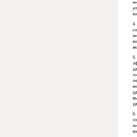
и
у
к
4
с
и
м
в
5
э
у
г
п
м
у
в
у
6
с
а
в