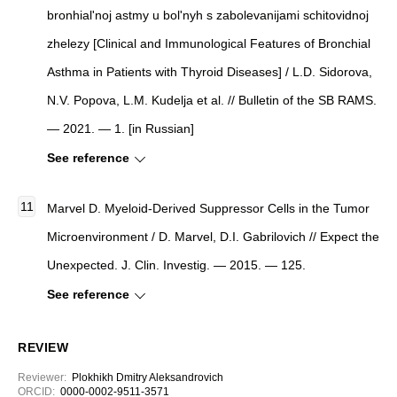
bronhial'noj astmy u bol'nyh s zabolevanijami schitovidnoj
zhelezy [Clinical and Immunological Features of Bronchial
Asthma in Patients with Thyroid Diseases] / L.D. Sidorova,
N.V. Popova, L.M. Kudelja et al. // Bulletin of the SB RAMS.
— 2021. — 1. [in Russian]
See reference
Marvel D.
Myeloid-Derived Suppressor Cells in the Tumor
Microenvironment
/ D. Marvel, D.I. Gabrilovich //
Expect the
Unexpected. J. Clin. Investig
. — 2015. — 125.
See reference
REVIEW
Reviewer
:
Plokhikh Dmitry Aleksandrovich
ORCID:
0000-0002-9511-3571