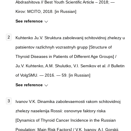
Abdrashitova
//
Best Youth Scientific Article – 2018
; —
Kirov: MCITO, 2018. [in Russian]
See reference
Kuhtenko Ju.V. Struktura zabolevanij schitovidnoj zhelezy u
patsientov razlichnyh vozrastnyh grupp [Structure of
Thyroid Diseases in Patients of Different Age Groups] /
Ju.V. Kuhtenko, A.M. Shulutko, V.I. Semikov et al. // Bulletin
of VolgSMU. — 2016. — 59. [in Russian]
See reference
Ivanov V.K. Dinamika zabolevaemosti rakom schitovidnoj
zhelezy naselenija Rossii: osnovnye faktory riska
[Dynamics of Thyroid Cancer Incidence in the Russian
Population: Main Risk Factors] / V.K. Ivanov, A.I. Gorskij,