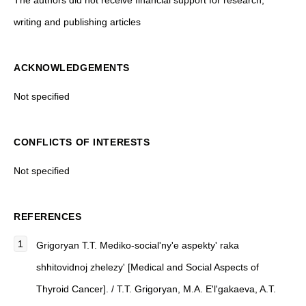
The authors did not receive financial support for research,
writing and publishing articles
ACKNOWLEDGEMENTS
Not specified
CONFLICTS OF INTERESTS
Not specified
REFERENCES
Grigoryan T.T.
Mediko-social'ny'e aspekty' raka
shhitovidnoj zhelezy' [Medical and Social Aspects of
Thyroid Cancer]
. / T.T. Grigoryan, M.A. E'l'gakaeva, A.T.