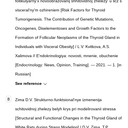
follikulyarny'x novoobrazovanij shhitovidnoj zhelezy' u licz s
visceral'ny'm ozhireniem
[
Risk Factors for Thyroid
Tumorigenesis. The Contribution of Genetic Mutations,
Oncogenes, Diselementoses and Growth Factors to the
Formation of Follicular Neoplasms of the Thyroid Gland in
Individuals with Visceral Obesity
]
/ L.V. Kvitkova, A.S.
Xalimova //
E'ndokrinologiya: novosti, mnenie, obuchenie
[
Endocrinology: News, Opinion, Training
]
. — 2021. — 1. [in
Russian]
See reference
Zima D.V. Strukturno-funktsional'nye izmenenija
schitovidnoj zhelezy belyh krys pri modelirovanii stressa
[Structural and Functional Changes in the Thyroid Gland of
White Rats during Stress Modeling] / D.V. Zima, T.P.