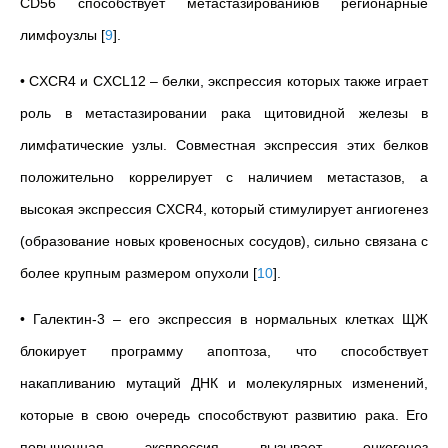
CD56 способствует метастазированиюв регионарные
лимфоузлы
[
9
]
.
• CXCR4 и CXCL12 – белки, экспрессия которых также играет
роль в метастазировании рака щитовидной железы в
лимфатические узлы. Совместная экспрессия этих белков
положительно коррелирует с наличием метастазов, а
высокая экспрессия CXCR4, который стимулирует ангиогенез
(образование новых кровеносных сосудов), сильно связана с
более крупным размером опухоли
[
10
]
.
• Галектин-3 – его экспрессия в нормальных клетках ЩЖ
блокирует программу апоптоза, что способствует
накапливанию мутаций ДНК и молекулярных изменений,
которые в свою очередь способствуют развитию рака. Его
повышенная экспрессия вызывает онкогенез