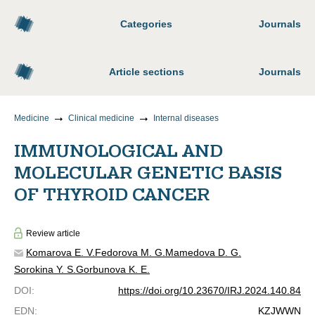
Categories
Journals
Article sections
Journals
Medicine
Clinical medicine
Internal diseases
IMMUNOLOGICAL AND
MOLECULAR GENETIC BASIS
OF THYROID CANCER
Review article
Komarova E. V.
Fedorova M. G.
Mamedova D. G.
Sorokina Y. S.
Gorbunova K. E.
DOI
:
https://doi.org/10.23670/IRJ.2024.140.84
EDN
:
KZJWWN