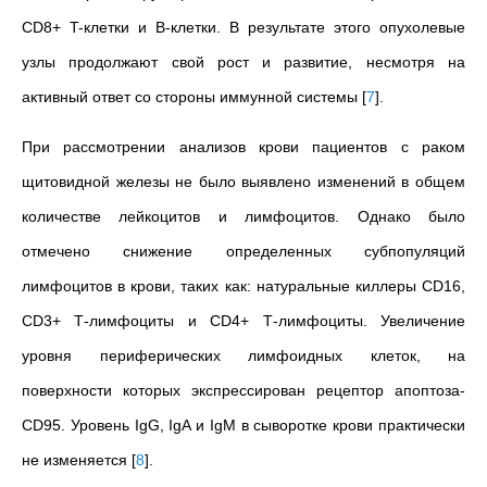
CD8+ T-клетки и В-клетки. В результате этого опухолевые
узлы продолжают свой рост и развитие, несмотря на
активный ответ со стороны иммунной системы
[
7
]
.
При рассмотрении анализов крови пациентов с раком
щитовидной железы не было выявлено изменений в общем
количестве лейкоцитов и лимфоцитов. Однако было
отмечено снижение определенных субпопуляций
лимфоцитов в крови, таких как: натуральные киллеры CD16,
CD3+ Т-лимфоциты и CD4+ Т-лимфоциты. Увеличение
уровня периферических лимфоидных клеток, на
поверхности которых экспрессирован рецептор апоптоза-
CD95. Уровень IgG, IgA и IgM в сыворотке крови практически
не изменяется
[
8
]
.