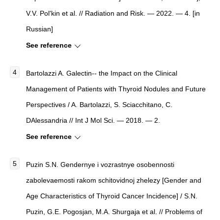
V.V. Pol'kin et al. // Radiation and Risk. — 2022. — 4. [in
Russian]
See reference
Bartolazzi A.
Galectin-- the Impact on the Clinical
Management of Patients with Thyroid Nodules and Future
Perspectives
/ A. Bartolazzi, S. Sciacchitano, C.
DAlessandria //
Int J Mol Sci
. — 2018. — 2.
See reference
Puzin S.N. Gendernye i vozrastnye osobennosti
zabolevaemosti rakom schitovidnoj zhelezy [Gender and
Age Characteristics of Thyroid Cancer Incidence] / S.N.
Puzin, G.E. Pogosjan, M.A. Shurgaja et al. // Problems of