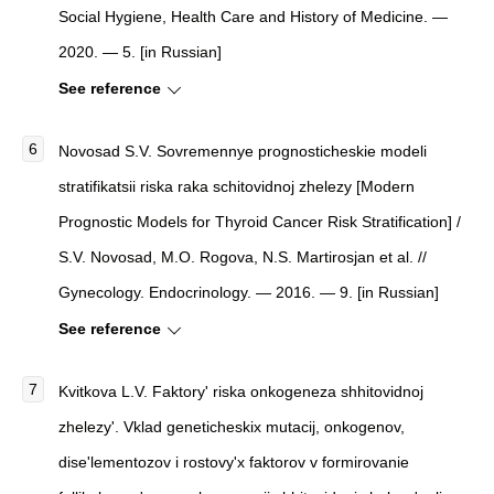
Social Hygiene, Health Care and History of Medicine. —
2020. — 5. [in Russian]
See reference
Novosad S.V. Sovremennye prognosticheskie modeli
stratifikatsii riska raka schitovidnoj zhelezy [Modern
Prognostic Models for Thyroid Cancer Risk Stratification] /
S.V. Novosad, M.O. Rogova, N.S. Martirosjan et al. //
Gynecology. Endocrinology. — 2016. — 9. [in Russian]
See reference
Kvitkova L.V.
Faktory' riska onkogeneza shhitovidnoj
zhelezy'. Vklad geneticheskix mutacij, onkogenov,
dise'lementozov i rostovy'x faktorov v formirovanie