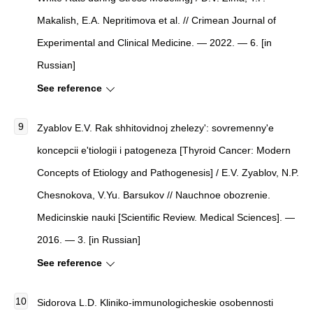
Makalish, E.A. Nepritimova et al. // Crimean Journal of
Experimental and Clinical Medicine. — 2022. — 6. [in
Russian]
See reference
Zyablov E.V.
Rak shhitovidnoj zhelezy': sovremenny'e
koncepcii e'tiologii i patogeneza
[
Thyroid Cancer: Modern
Concepts of Etiology and Pathogenesis
]
/ E.V. Zyablov, N.P.
Chesnokova, V.Yu. Barsukov //
Nauchnoe obozrenie.
Medicinskie nauki
[
Scientific Review. Medical Sciences
]
. —
2016. — 3. [in Russian]
See reference
Sidorova L.D. Kliniko-immunologicheskie osobennosti