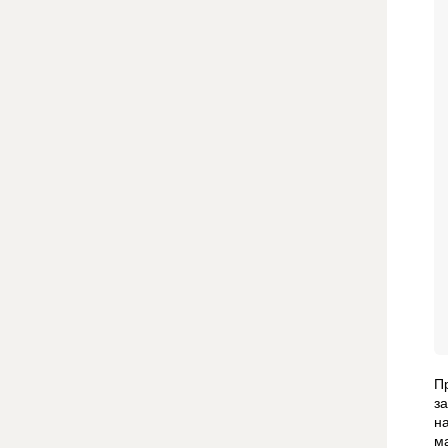
П
з
н
м