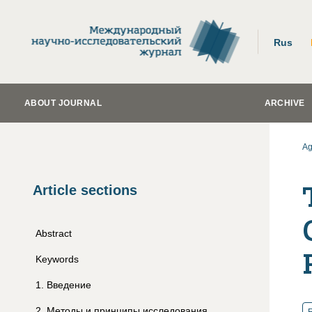
Rus
ABOUT JOURNAL
ARCHIVE
Ag
Article sections
Abstract
Keywords
1
.
Введение
2
.
Методы и принципы исследования