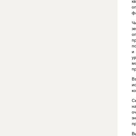
к
о
ф
Ч
з
о
п
п
и
у
м
п
В
и
ко
С
н
о
з
п
В