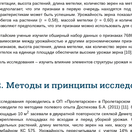
егетации, высота растений, длина метелки, количество зерен на ме
редполагает, что эти признаки в первую очередь находятся под
арактеристикам может быть успешным. Урожайность зерна показа
обегов на растении (r = 0,58), массой метелки (r = 0,60) и коли
озволяют предположить, что эти признаки можно использовать для с
итайские ученые изучили обширный набор данных о признаках 7686
заимосвязи между урожайностью и другими агрономическими призн
ризнаков, высота растения, длина метелки, как количество зерен н
етелок на единице площади обеспечили высокие урожаи зерна [10]
ель исследования – изучить влияние элементов структуры урожая н
2. Методы и принципы исслед
сследования проводились в ОП «Пролетарское» в Пролетарском р
роводили по методике полевого опыта Доспехова Б.А. (2011) [11].
2
лощадью 10 м
засевали в двукратной повторности сеялкой Деметр
акрепленных площадках по всходам и перед уборкой урожая. О
тдельных растений, длину метелок, число зерен на них, массу 
омбайном КС 575. Урожайность пересчитывали с учетом 14% в