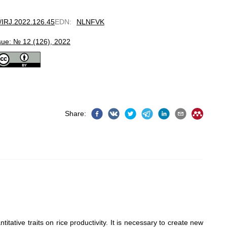
0/IRJ.2022.126.45
EDN
:
NLNFVK
sue: № 12 (126), 2022
Share
:
itative traits on rice productivity. It is necessary to create new