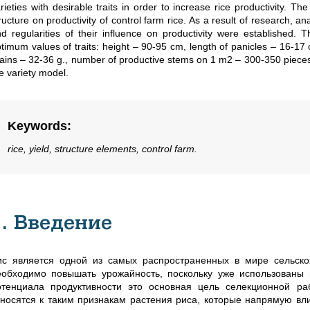
rieties with desirable traits in order to increase rice productivity. T
ructure on productivity of control farm rice. As a result of research, ana
d regularities of their influence on productivity were established. 
timum values of traits: height – 90-95 cm, length of panicles – 16-17
ains – 32-36 g., number of productive stems on 1 m2 – 300-350 pieces
e variety model.
Keywords
:
rice, yield, structure elements, control farm.
1. Введение
ис является одной из самых распространенных в мире сельскох
еобходимо повышать урожайность, поскольку уже использован
отенциала продуктивности это основная цель селекционной р
тносятся к таким признакам растения риса, которые напрямую вли