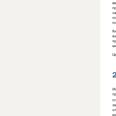
в
п
х
п
п
К
в
п
м
Ц
И
п
п
з
о
к