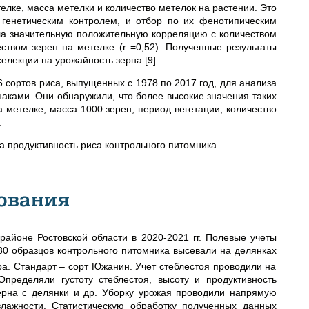
телке, масса метелки и количество метелок на растении. Это
 генетическим контролем, и отбор по их фенотипическим
ла значительную положительную корреляцию с количеством
чеством зерен на метелке (r =0,52). Полученные результаты
елекции на урожайность зерна [9].
 сортов риса, выпущенных с 1978 по 2017 год, для анализа
аками. Они обнаружили, что более высокие значения таких
а метелке, масса 1000 зерен, период вегетации, количество
.
а продуктивность риса контрольного питомника.
ования
айоне Ростовской области в 2020-2021 гг. Полевые учеты
80 образцов контрольного питомника высевали на делянках
а. Стандарт – сорт Южанин. Учет стеблестоя проводили на
пределяли густоту стеблестоя, высоту и продуктивность
зерна с делянки и др. Уборку урожая проводили напрямую
лажности. Статистическую обработку полученных данных