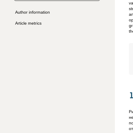
va
st
Author information
an
op
Article metrics
gr
th
Р
н
п
о