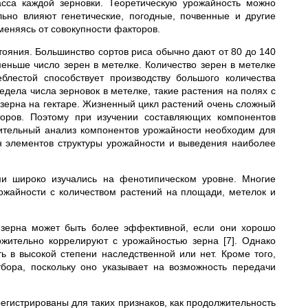
сса каждой зерновки.
Теоретическую урожайность можно
льно влияют генетические, погодные, почвенные и другие
меняясь от совокупности факторов.
стояния. Большинство сортов риса обычно дают от 80 до 140
еньше число зерен в метелке. Количество зерен в метелке
лестой способствует производству большого количества
редела числа зерновок в метелке, такие растения на полях с
зерна на гектаре.
Жизненный цикл растений очень сложный
торов. Поэтому при изучении составляющих компонентов
ительный анализ компонентов урожайности необходим для
 элементов структуры урожайности и выведения наиболее
и широко изучались на фенотипическом уровне. Многие
жайности с количеством растений на площади, метелок и
 зерна может быть более эффективной, если они хорошо
жительно коррелируют с урожайностью зерна [7]. Однако
ь в высокой степени наследственной или нет. Кроме того,
ора, поскольку оно указывает на возможность передачи
егистрированы для таких признаков, как продолжительность