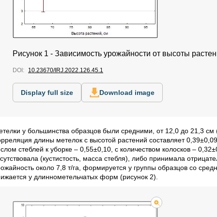
Рисунок 1 - Зависимость урожайности от высоты расте
DOI:
10.23670/IRJ.2022.126.45.1
Display full size
Download image
етелки у большинства образцов были средними, от 12,0 до 21,3 см 
орреляция длины метелок с высотой растений составляет 0,39±0,09
ислом стеблей к уборке – 0,55±0,10, с количеством колосков – 0,3
тсутствовала (кустистость, масса стебля), либо принимала отрицат
рожайность около 7,8 т/га, формируется у группы образцов со сре
нижается у длиннометельчатых форм (рисунок 2).