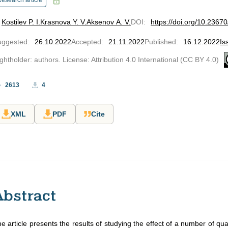
esearch article
Kostilev P. I.
Krasnova Y. V.
Aksenov A. V.
DOI
:
https://doi.org/10.2367
uggested
:
26.10.2022
Accepted
:
21.11.2022
Published
:
16.12.2022
Is
ghtholder: authors. License: Attribution 4.0 International (CC BY 4.0)
2613
4
XML
PDF
Cite
Abstract
e article presents the results of studying the effect of a number of quant