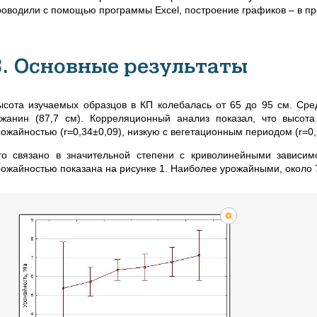
роводили с помощью программы Excel, построение графиков – в прог
3. Основные результаты
ысота изучаемых образцов в КП колебалась от 65 до 95 см. Сред
жанин (87,7 см). Корреляционный анализ показал, что высот
рожайностью (r=0,34±0,09), низкую с вегетационным периодом (r=0,
то связано в значительной степени с криволинейными зависим
рожайностью показана на рисунке 1. Наиболее урожайными, около 7 