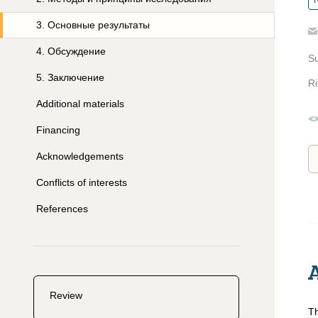
R
3
.
Основные результаты
4
.
Обсуждение
S
5
.
Заключение
Ri
Additional materials
Financing
Acknowledgements
Conflicts of interests
References
Review
Th