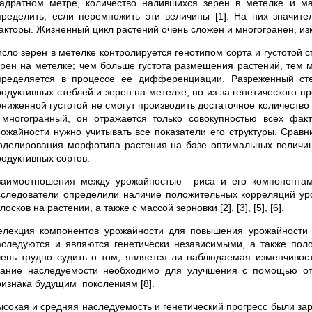
вадратном метре, количество налившихся зерен в метелке и ма
пределить, если перемножить эти величины [1]. На них значите
акторы. Жизненный цикл растений очень сложен и многогранен, из
исло зерен в метелке контролируется генотипом сорта и густотой 
ерен на метелке; чем больше густота размещения растений, тем м
пределяется в процессе ее дифференциации. Разреженный стеб
родуктивных стеблей и зерен на метелке, но из-за генетического п
ониженной густотой не смогут производить достаточное количество 
 многогранный, он отражается только совокупностью всех фак
рожайности нужно учитывать все показатели его структуры.
Сравн
оделирования морфотипа растения на базе оптимальных величин
родуктивных сортов.
заимоотношения между урожайностью риса и его компонентам
сследователи определили наличие
положительных корреляций
уро
лосков на растении, а также с массой зерновки [2], [3], [5], [6].
елекция компонентов урожайности для повышения урожайности
аследуются и являются генетически независимыми, а также поло
чень трудно судить о том, является ли наблюдаемая изменчивост
нание наследуемости необходимо для улучшения с помощью отб
ризнака будущим поколениям [8].
ысокая и средняя наследуемость и генетический прогресс были зар