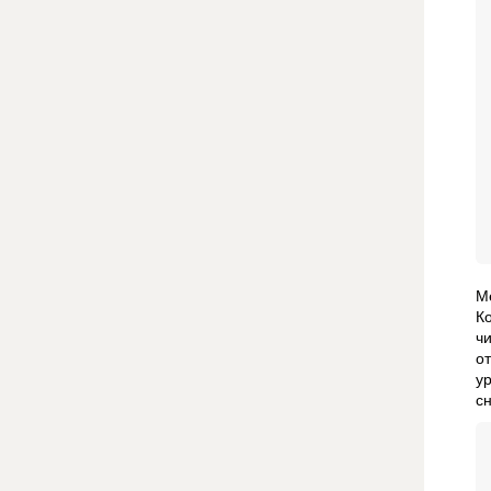
М
К
ч
о
у
с