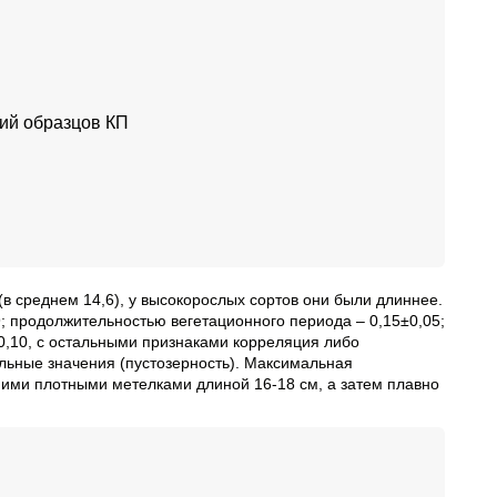
ний образцов КП
(в среднем 14,6), у высокорослых сортов они были длиннее.
; продолжительностью вегетационного периода – 0,15±0,05;
2±0,10, с остальными признаками корреляция либо
ельные значения (пустозерность). Максимальная
дними плотными метелками длиной 16-18 см, а затем плавно