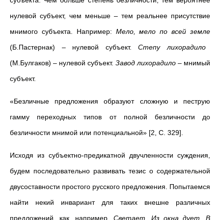
субъекта. Чем больше степень безличности, тем вероятнее
нулевой субъект, чем меньше
–
тем реальнее присутствие
мнимого субъекта. Например:
Мело, мело по всей земле
(Б.Пастернак)
–
нулевой субъект.
Степу лихорадило
(М.Булгаков)
–
нулевой субъект.
Завод лихорадило
–
мнимый
субъект.
«Безличные предложения образуют сложную и пеструю
гамму переходных типов от полной безличности до
безличности мнимой или потенциальной» [2, С. 329].
Исходя из субъектно-предикатной двучленности суждения,
будем последовательно развивать тезис о содержательной
двусоставности простого русского предложения. Попытаемся
найти некий инвариант для таких внешне различных
предложений, как, например,
Светает, Из окна дует, В