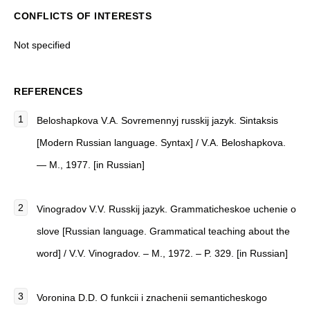
CONFLICTS OF INTERESTS
Not specified
REFERENCES
Beloshapkova V.A. Sovremennyj russkij jazyk. Sintaksis
[Modern Russian language. Syntax] / V.A. Beloshapkova.
— M., 1977. [in Russian]
Vinogradov V.V. Russkij jazyk. Grammaticheskoe uchenie o
slove [Russian language. Grammatical teaching about the
word] / V.V. Vinogradov. – M., 1972. – P. 329. [in Russian]
Voronina D.D. O funkcii i znachenii semanticheskogo