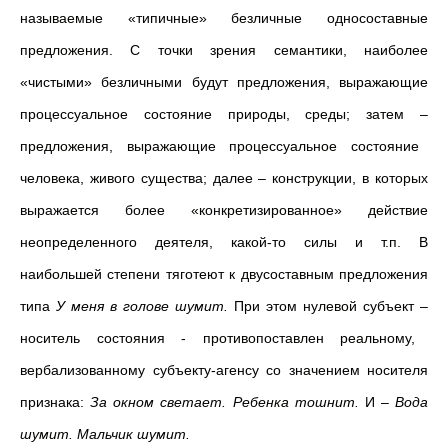
называемые «типичные» безличные односоставные
предложения. С точки зрения семантики, наиболее
«чистыми» безличными будут предложения, выражающие
процессуальное состояние природы, среды; затем
–
предложения, выражающие процессуальное состояние
человека, живого существа; далее
–
конструкции, в которых
выражается более «конкретизированное» действие
неопределенного деятеля, какой-то силы и т.п. В
наибольшей степени тяготеют к двусоставным предложения
типа
У меня в голове шумит.
При этом нулевой субъект
–
носитель состояния - противопоставлен реальному,
вербализованному субъекту-агенсу со значением носителя
признака:
За окном светает. Ребенка тошнит.
И
–
Вода
шумит. Мальчик шумит.