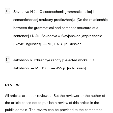
Shvedova N.Ju. O sootnoshenii grammaticheskoj i
semanticheskoj struktury predlozhenija [On the relationship
between the grammatical and semantic structure of a
sentence] / N.Ju. Shvedova // Slavjanskoe jazykoznanie
[Slavic linguistics]. — M., 1973. [in Russian]
Jakobson R. Izbrannye raboty [Selected works] / R.
Jakobson. — M., 1985. — 455 p. [in Russian]
REVIEW
All articles are peer-reviewed. But the reviewer or the author of
the article chose not to publish a review of this article in the
public domain. The review can be provided to the competent