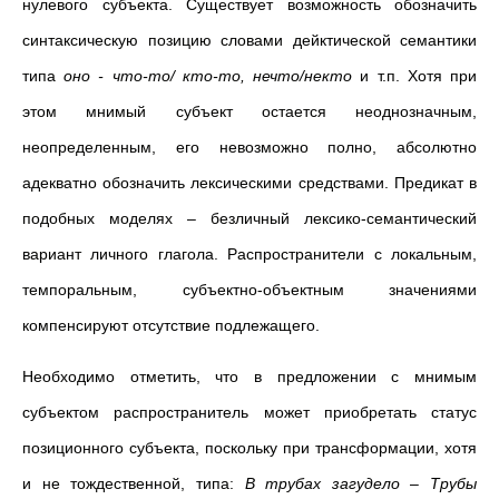
нулевого субъекта. Существует возможность обозначить
синтаксическую позицию словами дейктической семантики
типа
оно - что-то/ кто-то, нечто/некто
и т.п. Хотя при
этом мнимый субъект остается неоднозначным,
неопределенным, его невозможно полно, абсолютно
адекватно обозначить лексическими средствами. Предикат в
подобных моделях
–
безличный лексико-семантический
вариант личного глагола. Распространители с локальным,
темпоральным, субъектно-объектным значениями
компенсируют отсутствие подлежащего.
Необходимо отметить, что в предложении с мнимым
субъектом распространитель может приобретать статус
позиционного субъекта, поскольку при трансформации, хотя
и не тождественной, типа:
В трубах загудело
–
Трубы