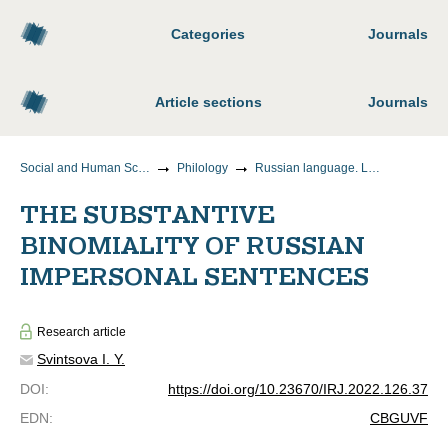
Categories
Journals
Article sections
Journals
Social and Human Sciences
Philology
Russian language. Languages of the peoples of Russia
THE SUBSTANTIVE
BINOMIALITY OF RUSSIAN
IMPERSONAL SENTENCES
Research article
Svintsova I. Y.
DOI
:
https://doi.org/10.23670/IRJ.2022.126.37
EDN
:
CBGUVF