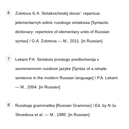
Zolotova G.A. Sintaksicheskij slovar': repertuar
jelementarnyh edinic russkogo sintaksisa [Syntactic
dictionary: repertoire of elementary units of Russian
syntax] / G.A. Zolotova — M., 2011. [in Russian]
Lekant P.A. Sintaksis prostogo predlozhenija v
sovremennom russkom jazyke [Syntax of a simple
sentence in the modern Russian language] / P.A. Lekant.
— M., 2004. [in Russian]
Russkaja grammatika [Russian Grammar] / Ed. by N.Ju.
Shvedova et al. — M., 1980. [in Russian]