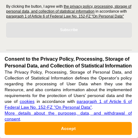
By clicking the button, I agree with
the privacy policy, processing, storage of
personal data, and collection of statistical information
in accordance with
paragraph 1 of Article 6 of Federal Law No. 152-FZ "On Personal Data"
Subscribe
Consent to the Privacy Policy, Processing, Storage of
editors@research-journal.org
Personal Data, and Collection of Statistical Information
The Privacy Policy, Processing, Storage of Personal Data, and
620066, Sverdlovsk region, Yekaterinburg, st. Akademicheskaya, 11A,
Collection of Statistical Information defines the Operator's policy
office 1
regarding the processing of User Data when they use the
Resource, and also contains information about the implemented
Feedback
requirements for the protection of Users' personal data and the
use of
cookies
in accordance with
paragraph 1 of Article 6 of
Federal Law No. 152-FZ "On Personal Data"
.
More details about the purposes, data, and withdrawal of
consent
.
Accept
Support
:
editors@research-journal.org
ISSN 2227-6017 (ONLINE),
ISSN 2303-9868 (PRINT),
DOI: 10.60797/IRJ.2227-6017,