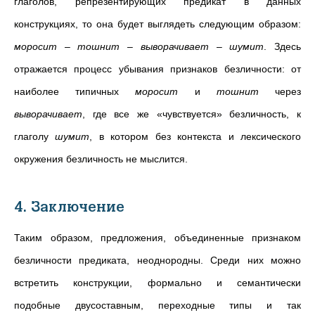
глаголов, репрезентирующих предикат в данных
конструкциях, то она будет выглядеть следующим образом:
моросит
–
тошнит
–
выворачивает
–
шумит
. Здесь
отражается процесс убывания признаков безличности: от
наиболее типичных
моросит
и
тошнит
через
выворачивает
, где все же «чувствуется» безличность, к
глаголу
шумит
, в котором без контекста и лексического
окружения безличность не мыслится.
4. Заключение
Таким образом, предложения, объединенные признаком
безличности предиката, неоднородны. Среди них можно
встретить конструкции, формально и семантически
подобные двусоставным, переходные типы и так