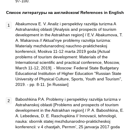
97-100.
Список литературы на английском/
References
in
English
Abakumova E. V. Analiz i perspektivy razvitija turizma A
Astrahanskoj oblasti [Analysis and prospects of tourism
development in the Astrakhan region] / E.V. Abakumova, T.
A. Makarova // Aktual'nye problemy razvitija turizma:
Materialy mezhdunarodnoj nauchno-prakticheskoj
konferencii, Moskva 11-12 marta 2019 goda [Actual
problems of tourism development: Materials of the
International scientific and practical conference, Moscow,
March 11-12, 2019]. - Moscow: Federal State Budgetary
Educational Institution of Higher Education "Russian State
University of Physical Culture, Sports, Youth and Tourism",
2019. - pp. 8-11. [in Russian]
Baboshkina P.A. Problemy i perspektivy razvitija turizma v
Astrahanskoj oblasti [Problems and prospects of tourism
development in the Astrakhan region] / P. A. Baboshkina, E.
A. Lebedeva, D. E. Raschupkina // Innovacii, tehnologii,
nauka: sbornik statej mezhdunarodno-prakticheskoj
konferencii: v 4 chastjah, Permm', 25 janvarja 2017 goda