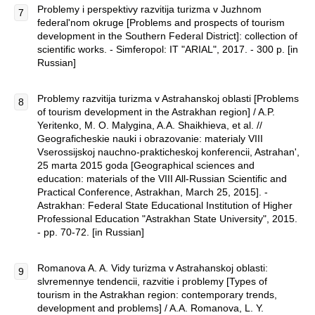
Problemy i perspektivy razvitija turizma v Juzhnom
federal'nom okruge [Problems and prospects of tourism
development in the Southern Federal District]: collection of
scientific works. - Simferopol: IT "ARIAL", 2017. - 300 p. [in
Russian]
Problemy razvitija turizma v Astrahanskoj oblasti [Problems
of tourism development in the Astrakhan region] / A.P.
Yeritenko, M. O. Malygina, A.A. Shaikhieva, et al. //
Geograficheskie nauki i obrazovanie: materialy VIII
Vserossijskoj nauchno-prakticheskoj konferencii, Astrahan',
25 marta 2015 goda [Geographical sciences and
education: materials of the VIII All-Russian Scientific and
Practical Conference, Astrakhan, March 25, 2015]. -
Astrakhan: Federal State Educational Institution of Higher
Professional Education "Astrakhan State University", 2015.
- pp. 70-72. [in Russian]
Romanova A. A. Vidy turizma v Astrahanskoj oblasti:
slvremennye tendencii, razvitie i problemy [Types of
tourism in the Astrakhan region: contemporary trends,
development and problems] / A.A. Romanova, L. Y.