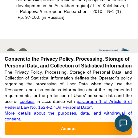
development in the Astrakhan region] / L. V. Khlebtsova, I.
I. Potapova // European Researcher. – 2010. –№1 (1). –
Pp. 97-100. [in Russian]
Consent to the Privacy Policy, Processing, Storage of
Personal Data, and Collection of Statistical Information
The Privacy Policy, Processing, Storage of Personal Data, and
Collection of Statistical Information defines the Operator's policy
Subscribe
:
regarding the processing of User Data when they use the
Resource, and also contains information about the implemented
requirements for the protection of Users' personal data and the
E-MAIL
use of
cookies
in accordance with
paragraph 1 of Article 6 of
Federal Law No. 152-FZ "On Personal Data"
.
More details about the purposes, data, and withdrawal of
consent
.
Accept
Issues