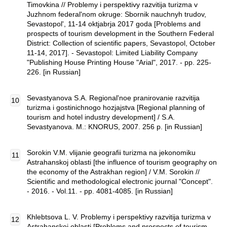
Timovkina // Problemy i perspektivy razvitija turizma v
Juzhnom federal'nom okruge: Sbornik nauchnyh trudov,
Sevastopol', 11-14 oktjabrja 2017 goda [Problems and
prospects of tourism development in the Southern Federal
District: Collection of scientific papers, Sevastopol, October
11-14, 2017]. - Sevastopol: Limited Liability Company
"Publishing House Printing House "Arial", 2017. - pp. 225-
226. [in Russian]
Sevastyanova S.A. Regional'noe pranirovanie razvitija
turizma i gostinichnogo hozjajstva [Regional planning of
tourism and hotel industry development] / S.A.
Sevastyanova. M.: KNORUS, 2007. 256 p. [in Russian]
Sorokin V.M. vlijanie geografii turizma na jekonomiku
Astrahanskoj oblasti [the influence of tourism geography on
the economy of the Astrakhan region] / V.M. Sorokin //
Scientific and methodological electronic journal "Concept".
- 2016. - Vol.11. - pp. 4081-4085. [in Russian]
Khlebtsova L. V. Problemy i perspektivy razvitija turizma v
Astrahanskoj oblasti [Problems and prospects of tourism