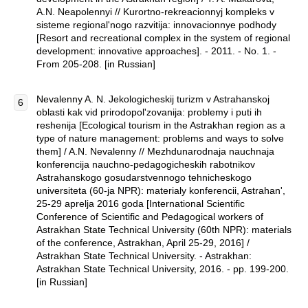
A.N. Neapolennyi // Kurortno-rekreacionnyj kompleks v
sisteme regional'nogo razvitija: innovacionnye podhody
[Resort and recreational complex in the system of regional
development: innovative approaches]. - 2011. - No. 1. -
From 205-208. [in Russian]
Nevalenny A. N. Jekologicheskij turizm v Astrahanskoj
oblasti kak vid prirodopol'zovanija: problemy i puti ih
reshenija [Ecological tourism in the Astrakhan region as a
type of nature management: problems and ways to solve
them] / A.N. Nevalenny // Mezhdunarodnaja nauchnaja
konferencija nauchno-pedagogicheskih rabotnikov
Astrahanskogo gosudarstvennogo tehnicheskogo
universiteta (60-ja NPR): materialy konferencii, Astrahan',
25-29 aprelja 2016 goda [International Scientific
Conference of Scientific and Pedagogical workers of
Astrakhan State Technical University (60th NPR): materials
of the conference, Astrakhan, April 25-29, 2016] /
Astrakhan State Technical University. - Astrakhan:
Astrakhan State Technical University, 2016. - pp. 199-200.
[in Russian]