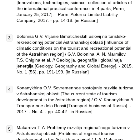
[Innovations, technologies, science: collection of articles of
the international practical conference: in 4 parts, Perm,
January 25, 2017]. - Perm: Aeterna Limited Liability
Company, 2017. - pp. 14-18. [in Russian]
Bolonina G.V. Vlijanie klimaticheskih uslovij na turistsko-
rekreacionnyj potencial Astrahanskoj oblasti [Influence of
climatic conditions on the tourist and recreational potential
of the Astrakhan region] / G.V. Bolonina, A. N. Marmilov,
T.S. Chigina et al. // Geologija, geografija i global'naja
jenergija [Geology, Geography and Global Energy]. - 2015.
No. 1 (56). pp. 191-199. [in Russian]
Konanykhina O.V. Sovremennoe sostojanie razvitie turizma
v Astrahanskoj oblasti [The current state of tourism
development in the Astrakhan region] / O.V. Konanykhina //
Transportnoe delo Rossii [Transport business of Russia]. -
2017. - No. 4. - pp. 40-42. [in Russian]
Makarova T. A. Problemy razvitija regional'nogo turizma v
Astrahanskoj oblasti [Problems of regional tourism
development in the Astrakhan region] / T. A. Makarova,