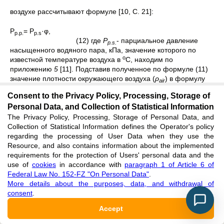
воздухе рассчитывают формуле [10, С. 21]:
Р
= P
·φ,
p
.
p
.
p
.
s
(12) где
P
- парциальное давление
p
.
s
.
насыщенного водяного пара, кПа, значение которого по
о
известной температуре воздуха в
С, находим по
приложению
5
[11]. Подставив полученное по формуле (11)
значение плотности окружающего воздуха (
ρ
) в формулу
air
(10), находим массу биогаза (
m
) в объеме сосуда.
biog
Consent to the Privacy Policy, Processing, Storage of
Значение плотности биогаза получим по формуле (5): ρ
=
biog
Personal Data, and Collection of Statistical Information
The Privacy Policy, Processing, Storage of Personal Data, and
.
Collection of Statistical Information defines the Operator's policy
regarding the processing of User Data when they use the
Подставив полученное значение плотности биогаза (
ρ
) в
biog
Resource, and also contains information about the implemented
формулу (4), рассчитываем значение концентрации метана в
requirements for the protection of Users' personal data and the
use of
cookies
in accordance with
paragraph 1 of Article 6 of
долях единицы (
c
) и диоксида углерода (1-
c
).
Federal Law No. 152-FZ "On Personal Data"
.
More details about the purposes, data, and withdrawal of
consent
Проверка достоверности результатов значений концентраций
.
Accept
основных компонентов в биогазовой смеси, полученных по