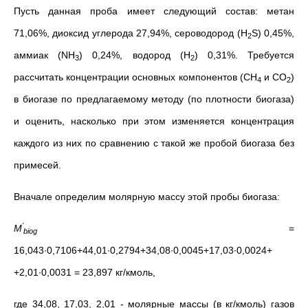
Пусть данная проба имеет следующий состав: метан
71,06%, диоксид углерода 27,94%, сероводород (H
S) 0,45%,
2
аммиак (NH
) 0,24%, водород (H
) 0,31%. Требуется
3
2
рассчитать концентрации основных компонентов (СН
и СО
)
4
2
в биогазе по предлагаемому методу (по плотности биогаза)
и оценить, насколько при этом изменяется концентрация
каждого из них по сравнению с такой же пробой биогаза без
примесей.
Вначале определим молярную массу этой пробы биогаза:
'
M
=
biog
16,043∙0,7106+44,01∙0,2794+34,08∙0,0045+17,03∙0,0024+
+2,01∙0,0031 = 23,897 кг/кмоль,
где 34,08, 17,03, 2,01 - молярные массы (в кг/кмоль) газов