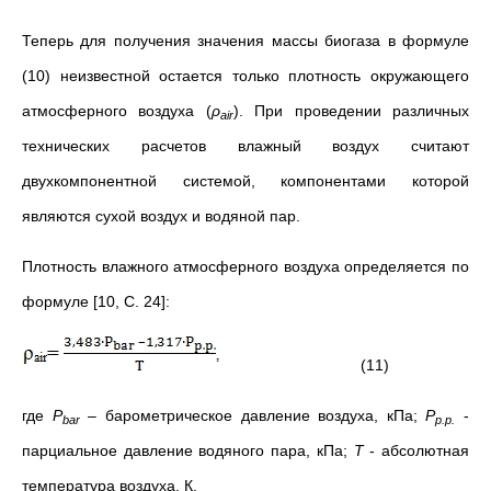
Теперь для получения значения массы биогаза в формуле
(10) неизвестной остается только плотность окружающего
атмосферного воздуха (
ρ
). При проведении различных
air
технических расчетов влажный воздух считают
двухкомпонентной системой, компонентами которой
являются сухой воздух и водяной пар.
Плотность влажного атмосферного воздуха определяется по
формуле [10, С. 24]:
(11)
где
Ρ
– барометрическое давление воздуха, кПа;
P
-
bar
p
.
p
.
парциальное давление водяного пара, кПа;
Т
- абсолютная
температура воздуха, К.