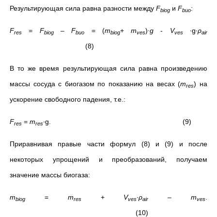
Результирующая сила равна разности между
F
и
F
:
biog
buo
F
=
F
–
F
= (
т
+
т
)
∙
g
-
V
∙g∙
ρ
res
biog
buo
biog
ves
ves
air
(8)
В то же время результирующая сила равна произведению
массы сосуда с биогазом по показанию на весах (
т
) на
res
ускорение свободного падения, т.е.:
F
=
т
∙g. (9)
res
res
Приравнивая правые части формул (8) и (9) и после
некоторых упрощений и преобразований, получаем
значение массы биогаза:
т
=
т
+
V
∙
ρ
–
т
.
biog
res
ves
air
ves
(10)