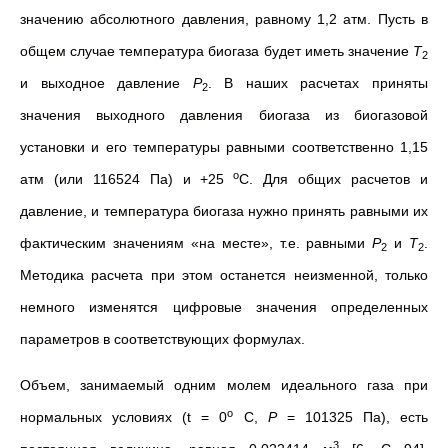
значению абсолютного давления, равному 1,2 атм. Пусть в
общем случае температура биогаза будет иметь значение
Т
2
и выходное давление
Р
. В наших расчетах приняты
2
значения выходного давления биогаза из биогазовой
установки и его температуры равными соответственно 1,15
о
атм (или 116524 Па) и +25
С. Для общих расчетов и
давление, и температура биогаза нужно принять равными их
фактическим значениям «на месте», т.е. равными
Р
и
Т
.
2
2
Методика расчета при этом останется неизменной, только
немного изменятся цифровые значения определенных
параметров в соответствующих формулах.
Объем, занимаемый одним молем идеального газа при
о
нормальных условиях (t = 0
С,
Р
= 101325 Па), есть
3