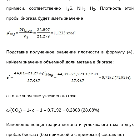
примеси, соответственно H
S, NH
, H
. Плотность этой
2
3
2
пробы биогаза будет иметь значение
Подставив полученное значение плотности в формулу (4),
найдем значение объемной доли метана в биогазе:
а то же значение углекислого газа:
'
'
ω
(СО
) = 1-
с
= 1 – 0,7192 = 0,2808 (28,08%).
2
Изменение концентрации метана и углекислого газа в двух
пробах биогаза (без примесей и с примесью) составляет: