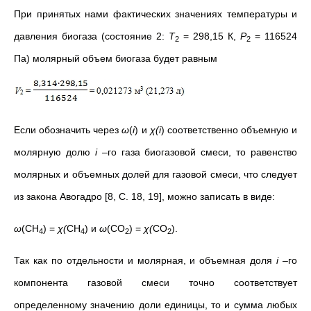
При принятых нами фактических значениях температуры и
давления биогаза (состояние 2:
Т
= 298,15 К,
Р
= 116524
2
2
Па) молярный объем биогаза будет равным
Если обозначить через
ω
(
i
) и
χ
(
i
) соответственно объемную и
молярную долю
i
–го газа биогазовой смеси, то равенство
молярных и объемных долей для газовой смеси, что следует
из закона Авогадро [8, С. 18, 19], можно записать в виде:
ω
(СН
) =
χ
(
СН
) и
ω
(СО
) =
χ
(
СО
).
4
4
2
2
Так как по отдельности и молярная, и объемная доля
i
–го
компонента газовой смеси точно соответствует
определенному значению доли единицы, то и сумма любых