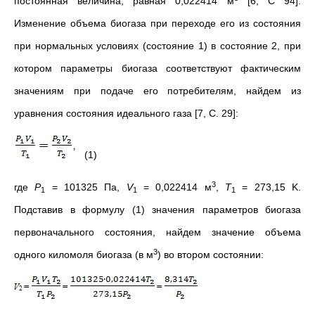
постоянная величина, равная 0,022414 м
[6, С 94].
Изменение объема биогаза при переходе его из состояния
при нормальных условиях (состояние 1) в состояние 2, при
котором параметры биогаза соответствуют фактическим
значениям при подаче его потребителям, найдем из
уравнения состояния идеального газа [7, С. 29]:
(1)
3
где
Р
= 101325 Па,
V
= 0,022414 м
,
Т
= 273,15 K.
1
1
1
Подставив в формулу (1) значения параметров биогаза
первоначального состояния, найдем значение объема
3
одного киломоля биогаза (в м
) во втором состоянии: