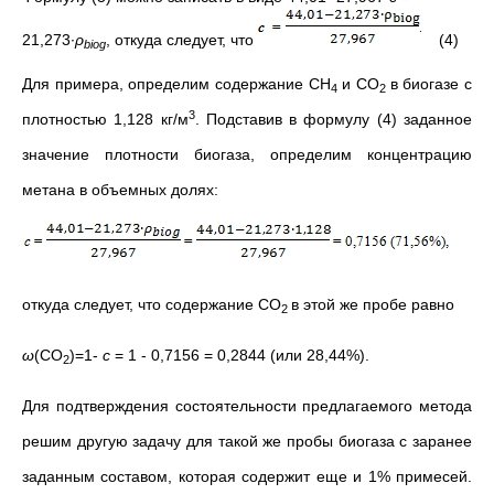
21,273∙
ρ
, откуда следует, что
(4)
biog
Для примера, определим содержание СН
и СО
в биогазе с
4
2
3
плотностью 1,128 кг/м
. Подставив в формулу (4) заданное
значение плотности биогаза, определим концентрацию
метана в объемных долях:
откуда следует, что содержание СО
в этой же пробе равно
2
ω
(СО
)=1-
с
= 1 - 0,7156 = 0,2844 (или 28,44%).
2
Для подтверждения состоятельности предлагаемого метода
решим другую задачу для такой же пробы биогаза с заранее
заданным составом, которая содержит еще и 1% примесей.