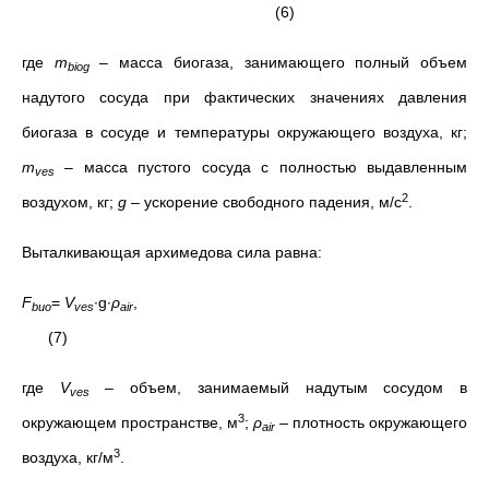
(6)
где
т
– масса биогаза, занимающего полный объем
biog
надутого сосуда при фактических значениях давления
биогаза в сосуде и температуры окружающего воздуха, кг;
т
– масса пустого сосуда с полностью выдавленным
ves
2
воздухом, кг;
g
– ускорение свободного падения, м/с
.
Выталкивающая архимедова сила равна:
F
=
V
∙g∙
ρ
,
buo
ves
air
(7)
где
V
– объем, занимаемый надутым сосудом в
ves
3
окружающем пространстве, м
;
ρ
– плотность окружающего
air
3
воздуха, кг/м
.