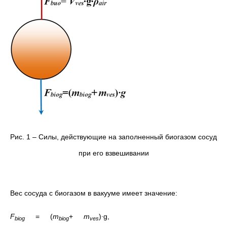
Рис. 1 – Силы, действующие на заполненный биогазом сосуд
при его взвешивании
Вес сосуда с биогазом в вакууме имеет значение:
F
= (
т
+
т
)
∙
g,
biog
biog
ves