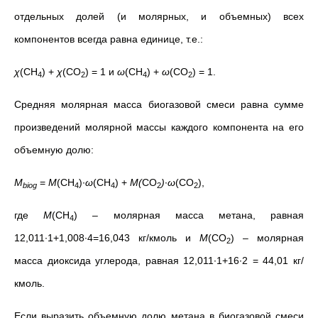
отдельных долей (и молярных, и объемных) всех
компонентов всегда равна единице, т.е.:
χ
(СН
) +
χ
(СО
) = 1 и
ω
(СН
) +
ω
(СО
) = 1.
4
2
4
2
Средняя молярная масса биогазовой смеси равна сумме
произведений молярной массы каждого компонента на его
объемную долю:
М
=
М
(СН
)∙
ω
(СН
) +
M
(
СО
)
∙
ω
(СО
),
biog
4
4
2
2
где
М
(СН
) – молярная масса метана, равная
4
12,011∙1+1,008∙4=16,043 кг/кмоль и
М
(СО
) – молярная
2
масса диоксида углерода, равная 12,011∙1+16∙2 = 44,01 кг/
кмоль.
Если выразить объемную долю метана в биогазовой смеси