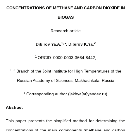
CONCENTRATIONS OF METHANE AND CARBON DIOXIDE IN
BIOGAS
Research article
1,
2
Dibirov Ya.A.
*, Dibirov K.Ya.
1
ORCID: 0000-0003-3664-8442,
1, 2
Branch of the Joint Institute for High Temperatures of the
Russian Academy of Sciences; Makhachkala, Russia
* Corresponding author (jakhya[at]yandex.ru)
Abstract
This paper presents the simplified method for determining the
concentrations of the main components (methane and carbon