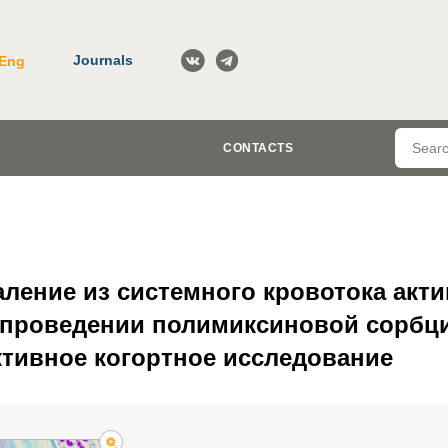
Journals
Eng
CONTACTS
аление из системного кровотока ак
проведении полимиксиновой сорбц
ктивное когортное исследование