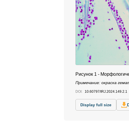
Рисунок 1 - Морфологич
Примечание: окраска гема
DOI:
10.60797/IRJ.2024.149.2.1
Display full size