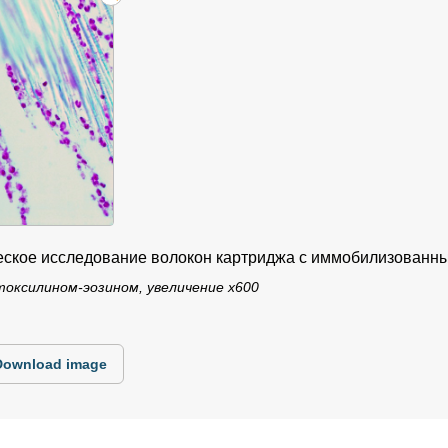
еское исследование волокон картриджа с иммобилизованн
токсилином-эозином, увеличение х600
Download image