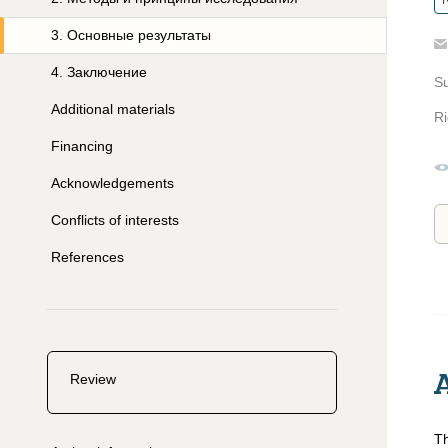
R
3
.
Основные результаты
4
.
Заключение
S
Additional materials
Ri
Financing
Acknowledgements
Conflicts of interests
References
Review
Th