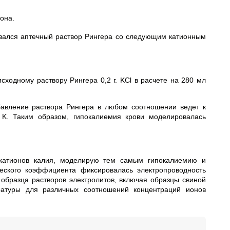
она.
овался аптечный раствор Рингера со следующим катионным
сходному раствору Рингера 0,2 г. KCl в расчете на 280 мл
бавление раствора Рингера в любом соотношении ведет к
 K. Таким образом, гипокалиемия крови моделировалась
 катионов калия, моделирую тем самым гипокалиемию и
еского коэффициента фиксировалась электропроводность
образца растворов электролитов, включая образцы свиной
ратуры для различных соотношений концентраций ионов