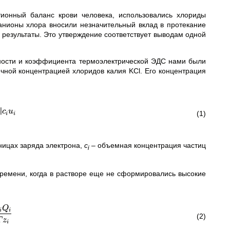
тионный баланс крови человека, использовались хлориды
анионы хлора вносили незначительный вклад в протекание
 результаты. Это утверждение соответствует выводам одной
ности и коэффициента термоэлектрической ЭДС нами были
ной концентрацией хлоридов калия KCl. Его концентрация
∣
c
u
(1)
i
i
ницах заряда электрона,
с
– объемная концентрация частиц
i
емени, когда в растворе еще не сформировались высокие
Q
i
i
(2)
T
z
i