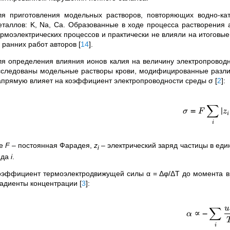
ля приготовления модельных растворов, повторяющих водно-ка
еталлов: K, Na, Ca. Образованные в ходе процесса растворения 
ермоэлектрических процессов и практически не влияли на итоговые
з ранних работ авторов
[
14
]
.
ля определения влияния ионов калия на величину электропровод
сследованы модельные растворы крови, модифицированные различ
апрямую влияет на коэффициент электропроводности среды σ
[
2
]
:
∑
=
∣
σ
F
z
i
i
де
F
– постоянная Фарадея,
z
– электрический заряд частицы в еди
i
ида
i
.
оэффициент термоэлектродвижущей силы α = Δφ/ΔT до момента вр
радиенты концентрации
[
3
]
:
u
∑
∝
−
α
i