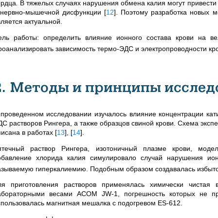
ердца
.
В тяжелых случаях нарушения обмена калия могут привест
 нервно-мышечной дисфункции
[
12
]
. Поэтому разработка новых 
вляется актуальной.
ель работы: определить влияние ионного состава крови на в
роанализировать зависимость термо-ЭДС и электропроводности кро
2. Методы и принципы исслед
 проведенном исследовании изучалось влияние концентрации кат
ДС растворов Рингера, а также образцов свиной крови. Схема экс
писана в работах
[
13
]
,
[
14
]
.
птечный раствор Рингера, изотоничный плазме крови, моде
обавление хлорида калия симулировало случай нарушения ион
азываемую гиперкалиемию. Подобным образом создавалась избыто
ля приготовления растворов применялась химически чистая в
абораторными весами ACOM JW-1, погрешность которых не пр
спользовалась магнитная мешалка с подогревом ES-612.