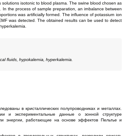
 solutions isotonic to blood plasma. The swine blood chosen as
od. In the process of sample preparation, an imbalance between
portions was artificially formed. The influence of potassium ion
c EMF was detected. The obtained results can be used to detect
 hyperkalemia.
ical fluids, hypokalemia, hyperkalemia.
едованы в кристаллических полупроводниках и металлах.
рии и экспериментальные данные о зонной структуре
ели энергии, работающие на основе эффектов Пельтье и
фектов в твердотельных структурах, позволили описать