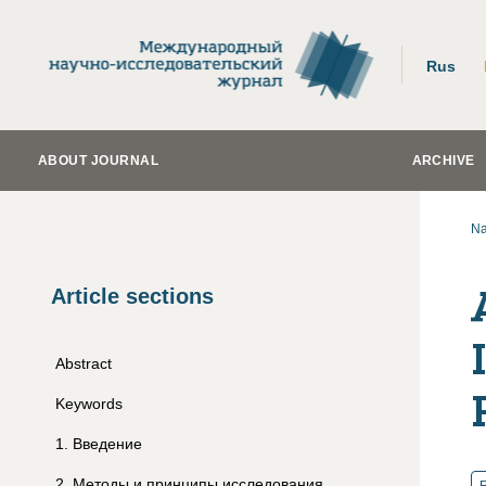
Rus
ABOUT JOURNAL
ARCHIVE
Na
Article sections
Abstract
Keywords
1
.
Введение
2
.
Методы и принципы исследования