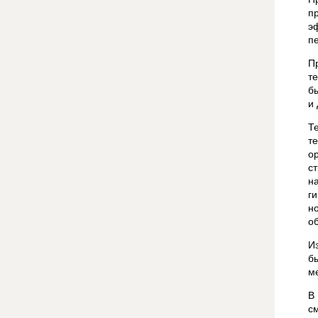
п
э
п
П
т
б
и 
Т
т
о
с
н
г
н
о
И
б
м
В
с