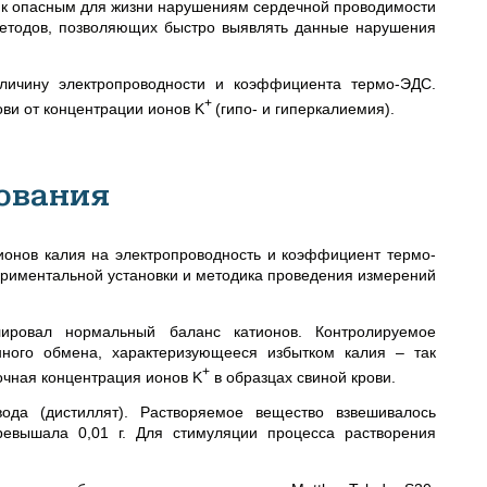
и к опасным для жизни нарушениям сердечной проводимости
методов, позволяющих быстро выявлять данные нарушения
еличину электропроводности и коэффициента термо-ЭДС.
+
ви от концентрации ионов K
(гипо- и гиперкалиемия).
ования
ионов калия на электропроводность и коэффициент термо-
периментальной установки и методика проведения измерений
лировал нормальный баланс катионов. Контролируемое
ного обмена, характеризующееся избытком калия – так
+
чная концентрация ионов K
в образцах свиной крови.
ода (дистиллят). Растворяемое вещество взвешивалось
евышала 0,01 г. Для стимуляции процесса растворения