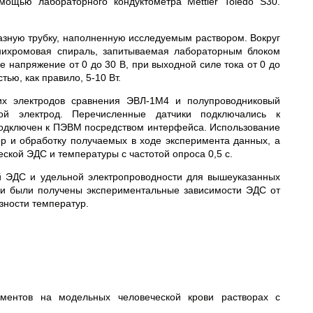
ощью лабораторного кондуктометра Mettler Toledo S30.
азную трубку, наполненную исследуемым раствором. Вокруг
 нихромовая спираль, запитываемая лабораторным блоком
 напряжение от 0 до 30 В, при выходной силе тока от 0 до
ью, как правило, 5-10 Вт.
их электродов сравнения ЭВЛ-1М4 и полупроводниковый
ой электрод. Перечисленные датчики подключались к
подключен к ПЭВМ посредством интерфейса. Использование
р и обработку получаемых в ходе эксперимента данных, а
ской ЭДС и температуры с частотой опроса 0,5 с.
й ЭДС и удельной электропроводности для вышеуказанных
ми были получены экспериментальные зависимости ЭДС от
зности температур.
ментов на модельных человеческой крови растворах с