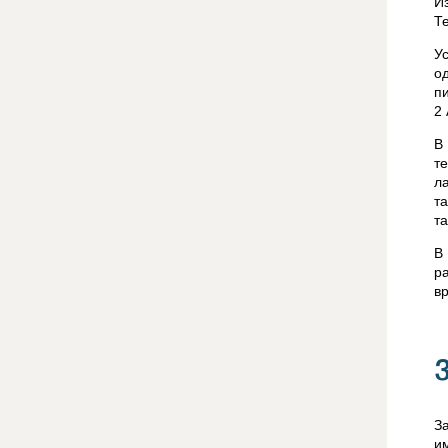
И
Т
У
о
п
2 
В
т
л
т
т
В
р
в
З
и