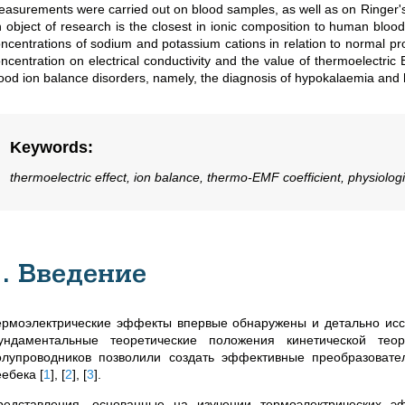
asurements were carried out on blood samples, as well as on Ringer's
 object of research is the closest in ionic composition to human blo
ncentrations of sodium and potassium cations in relation to normal pro
ncentration on electrical conductivity and the value of thermoelectri
ood ion balance disorders, namely, the diagnosis of hypokalaemia and
Keywords
:
thermoelectric effect, ion balance, thermo-EMF coefficient, physiolog
1. Введение
ермоэлектрические эффекты впервые обнаружены и детально иссл
ундаментальные теоретические положения кинетической тео
олупроводников позволили создать эффективные преобразоват
еебека
[
1
]
,
[
2
]
,
[
3
]
.
редставления, основанные на изучении термоэлектрических эф