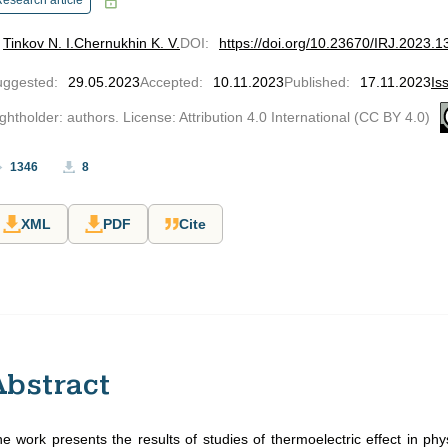
esearch article
Tinkov N. I.
Chernukhin K. V.
DOI
:
https://doi.org/10.23670/IRJ.2023.1
uggested
:
29.05.2023
Accepted
:
10.11.2023
Published
:
17.11.2023
Is
ghtholder: authors. License: Attribution 4.0 International (CC BY 4.0)
1346
8
XML
PDF
Cite
Abstract
e work presents the results of studies of thermoelectric effect in phys