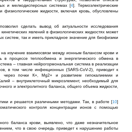
дных и мелкодисперсных системах
[
4
]
. Термоэлектрические
и физиологические жидкости, включая кровь, обусловлены
позволил сделать вывод об актуальности исследования
е кинетических явлений в физиологических жидкостях может
х систем, так и иметь прикладное значение для биофизики
а на изучение взаимосвязи между ионным балансом крови и
ль в процессе теплообмена и энергетического обмена в
истема – главная нейрогормональная система в реализации
ов, в том числе инфекционных (SARS-CoV-2), приводит к
м через почки К+, Мg2+ и развитием гипокалиемии и
Калий – внутриклеточный микроэлемент, необходимый для
чного и электролитного баланса, общего объема жидкости,
стики и решается различными методами. Так, в работе
[
10
]
оматического контроля концентрации ионов с помощью
ого баланса крови, выявлено, что даже незначительное
ением, что в свою очередь приведет к нарушению работы