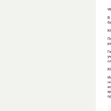
г
В
б
KC
П
р
Г
у
с
KC
И
г
и
к
пр