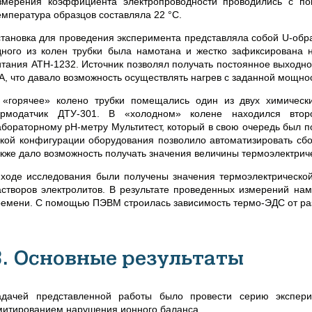
змерения коэффициента электропроводности проводились с пом
емпература образцов составляла 22 °C.
становка для проведения эксперимента представляла собой U-обр
дного из колен трубки была намотана и жестко зафиксирована
итания ATH-1232. Источник позволял получать постоянное выходное
А, что давало возможность осуществлять нагрев с заданной мощност
 «горячее» колено трубки помещались один из двух химическ
ермодатчик ДТУ-301. В «холодном» колене находился втор
абораторному pH-метру Мультитест, который в свою очередь был 
акой конфигурации оборудования позволило автоматизировать сбо
акже дало возможность получать значения величины термоэлектриче
 ходе исследования были получены значения термоэлектрическо
астворов электролитов. В результате проведенных измерений на
ремени. С помощью ПЭВМ строилась зависимость термо-ЭДС от ра
3. Основные результаты
адачей представленной работы было провести серию экспери
митированием нарушения ионного баланса.