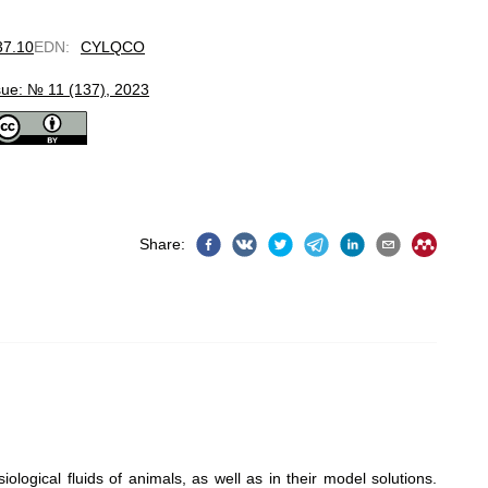
37.10
EDN
:
CYLQCO
sue: № 11 (137), 2023
Share
:
iological fluids of animals, as well as in their model solutions.