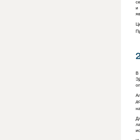
с
и
я
Ц
П
В
Э
о
А
д
н
Д
л
и