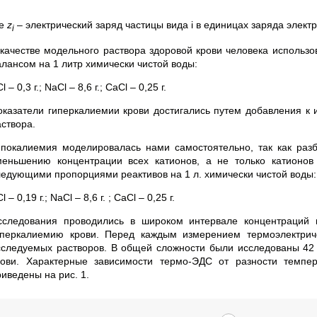
де
z
– электрический заряд частицы вида i в единицах заряда электр
i
 качестве модельного раствора здоровой крови человека использ
алансом на 1 литр химически чистой воды:
l – 0,3 г.; NaCl – 8,6 г.; CaCl – 0,25 г.
оказатели гиперкалиемии крови достигались путем добавления к и
аствора.
ипокалиемия моделировалась нами самостоятельно, так как раз
меньшению концентрации всех катионов, а не только катионов
ледующими пропорциями реактивов на 1 л. химически чистой воды:
l – 0,19 г.; NaCl – 8,6 г. ; CaCl – 0,25 г.
сследования проводились в широком интервале концентраций
иперкалиемию крови. Перед каждым измерением термоэлектрич
сследуемых растворов. В общей сложности были исследованы 42 
рови. Характерные зависимости термо-ЭДС от разности темпе
иведены на рис. 1.