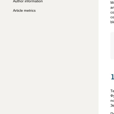
Author information
Me
an
Article metrics
co
co
bl
Т
Ф
п
З
П