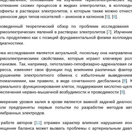
ротекание схожих процессов в жидких электролитах, в коллои
ффекты в растворах электролитов, к которым также можно отнест
ереносом двух типов носителей – анионов и катионов
[
5
]
,
[
6
]
.
роведенный теоретический обзор по проблеме исследования 
ермоэлектрических явлений в растворах электролитов
[
7
]
. Изучени
ыть продуктивно как с позиций фундаментальной физики коллоидны
диагностики.
ема исследования является актуальной, поскольку она направлен
ермоэлектрическими свойствами, которые играют ключевую ро
рганизме. Так, например, гипоталамо-гипофизарно-адреналовая с
тресса, изменяет свои функции под влиянием различных фактор
арушениям электролитного обмена с избыточным выведение
ипомагниемии, как правило, в виде сочетанного дисбаланса
[
8
]
. 
ормального функционирования клеток, поддержания кислотно-щело
беспечения нервно-мышечной возбудимости и проводимости
[
9
]
.
змерение уровня калия в крови является важной задачей диагно
ыли предприняты первые попытки по разработке методов авт
ембранных электродов.
 работе авторов
[
11
]
отражен характер влияния нарушения ионн
мещение баланса может вызвать проблемы с артериальным давл