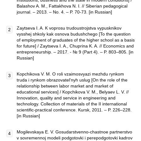
institutions, business and the state in modern conditions] /
Balashov A. M., Fattakhova N. I. // Siberian pedagogical
journal. – 2013. – No. 4. – P. 70-73. [in Russian]
Zaytseva I. A. K voprosu trudoustrojstva vypusknikov
vysshej shkoly kak osnova budushchego [To the question
of employment of graduates of the higher school as a basis
for future] / Zaytseva I. A., Chuprina K. A. // Economics and
entrepreneurship. – 2017. - № 9 (Part 4). – P. 803–805. [in
Russian]
Kopchikova V. M. O roli vzaimosvyazi mezhdu rynkom
truda i rynkom obrazovatel'nyh uslug [On the role of the
relationship between labor market and market of
educational services] / Kopchikova V. M., Belyaev L. V. //
Innovation, quality and service in engineering and
technology. Collection of materials of the II international
scientific-practical conference. Kursk, 2011. – P. 226–228.
[in Russian]
Mogilevskaya E. V. Gosudarstvenno-chastnoe partnerstvo
v sovremennoj modeli podgotovki i perepodgotovki kadrov