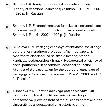
Smirnov I. P. Teoriya professional'nogo obrazovaniya
[Theory of vocational education] / Smirnov I. P. – M., 2006.
– 320 p. [in Russian]
Smirnov I. P. Ekonomicheskaya funkciya professional'nogo
obrazovaniya [Economic function of vocational education] /
Smirnov I. P. – M., 2007. – 402 p. [in Russian]
Suvorova E. V. Pedagogicheskaya effektivnost' social'nogo
partnerstva v srednem professional'nom obrazovanii.
Avtoreferat dissertacii na soiskanie uchenoj stepeni
kandidata pedagogicheskih nauk [Pedagogical efficiency of
social partnership in secondary vocational education.
Abstract of the dissertation for the degree of candidate of
pedagogical Sciences] / Suvorova E. V. – M., 2008. – 21 P.
[in Russian]
Tikhonova A.D. Razvitie delovogo potenciala vuza kak
reputacionnoj harakteristiki organizacii vysshego
obrazovaniya [Development of the business potential of the
University as a reputational characteristic of the