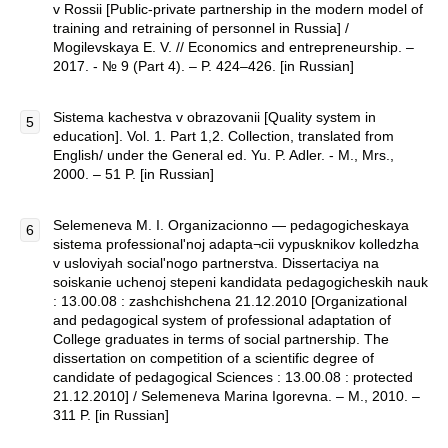
v Rossii [Public-private partnership in the modern model of
training and retraining of personnel in Russia] /
Mogilevskaya E. V. // Economics and entrepreneurship. –
2017. - № 9 (Part 4). – P. 424–426. [in Russian]
Sistema kachestva v obrazovanii [Quality system in
education]. Vol. 1. Part 1,2. Collection, translated from
English/ under the General ed. Yu. P. Adler. - M., Mrs.,
2000. – 51 P. [in Russian]
Selemeneva M. I. Organizacionno — pedagogicheskaya
sistema professional'noj adapta¬cii vypusknikov kolledzha
v usloviyah social'nogo partnerstva. Dissertaciya na
soiskanie uchenoj stepeni kandidata pedagogicheskih nauk
: 13.00.08 : zashchishchena 21.12.2010 [Organizational
and pedagogical system of professional adaptation of
College graduates in terms of social partnership. The
dissertation on competition of a scientific degree of
candidate of pedagogical Sciences : 13.00.08 : protected
21.12.2010] / Selemeneva Marina Igorevna. – M., 2010. –
311 P. [in Russian]