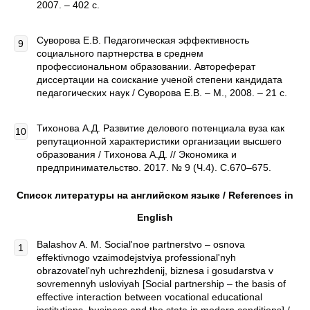
2007. – 402 с.
Суворова Е.В. Педагогическая эффективность
социального партнерства в среднем
профессиональном образовании. Автореферат
диссертации на соискание ученой степени кандидата
педагогических наук / Суворова Е.В. – М., 2008. – 21 с.
Тихонова А.Д. Развитие делового потенциала вуза как
репутационной характеристики организации высшего
образования / Тихонова А.Д. // Экономика и
предпринимательство. 2017. № 9 (Ч.4). С.670–675.
Список литературы на английском языке /
References
in
English
Balashov A. M. Social'noe partnerstvo – osnova
effektivnogo vzaimodejstviya professional'nyh
obrazovatel'nyh uchrezhdenij, biznesa i gosudarstva v
sovremennyh usloviyah [Social partnership – the basis of
effective interaction between vocational educational