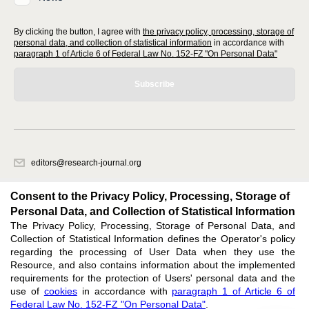
By clicking the button, I agree with
the privacy policy, processing, storage of
personal data, and collection of statistical information
in accordance with
paragraph 1 of Article 6 of Federal Law No. 152-FZ "On Personal Data"
Subscribe
editors@research-journal.org
620066, Sverdlovsk region, Yekaterinburg, st. Akademicheskaya, 11A,
office 1
Consent to the Privacy Policy, Processing, Storage of
Personal Data, and Collection of Statistical Information
The Privacy Policy, Processing, Storage of Personal Data, and
Feedback
Collection of Statistical Information defines the Operator's policy
regarding the processing of User Data when they use the
Resource, and also contains information about the implemented
requirements for the protection of Users' personal data and the
use of
cookies
in accordance with
paragraph 1 of Article 6 of
Federal Law No. 152-FZ "On Personal Data"
.
Support
:
editors@research-journal.org