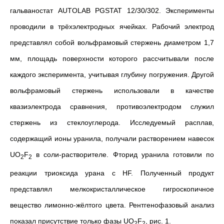
гальваностат AUTOLAB PGSTAT 12/30/302. Эксперименты
проводили в трёхэлектродных ячейках. Рабочий электрод
представлял собой вольфрамовый стержень диаметром 1,7
мм, площадь поверхности которого рассчитывали после
каждого эксперимента, учитывая глубину погружения. Другой
вольфрамовый стержень использовали в качестве
квазиэлектрода сравнения, противоэлектродом служил
стержень из стеклоуглерода. Исследуемый расплав,
содержащий ионы уранила, получали растворением навесок
UO
F
в соли-растворителе. Фторид уранила готовили по
2
2
реакции триоксида урана с HF. Полученный продукт
представлял мелкокристаллическое гигроскопичное
вещество лимонно-жёлтого цвета. Рентгенофазовый анализ
показал присутствие только фазы UO
F
, рис. 1.
2
2