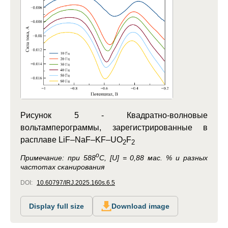
Рисунок 5 -
Квадратно-волновые
вольтамперограммы, зарегистрированные в
расплаве LiF–NaF–KF–UO
F
2
2
o
Примечание:
при 588
C, [U] = 0,88 мас. % и разных
частотах сканирования
DOI:
10.60797/IRJ.2025.160s.6.5
Display full size
Download image