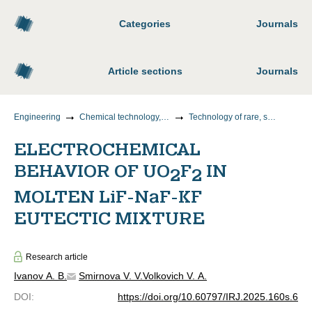
Categories
Journals
Article sections
Journals
Engineering
Chemical technology, materials science, metallurgy
Technology of rare, scattered and radioactive elements
ELECTROCHEMICAL
BEHAVIOR OF UO
F
IN
2
2
MOLTEN
Li
F-
Na
F-KF
EUTECTIC MIXTURE
Research article
Ivanov A. B.
Smirnova V. V.
Volkovich V. A.
DOI
:
https://doi.org/10.60797/IRJ.2025.160s.6