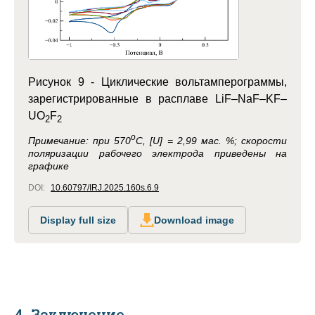
Рисунок 9 -
Циклические вольтамперограммы,
зарегистрированные в расплаве LiF–NaF–KF–
UO
F
2
2
o
Примечание:
при 570
C, [U] = 2,99 мас. %; скорости
поляризации рабочего электрода приведены на
графике
DOI:
10.60797/IRJ.2025.160s.6.9
Display full size
Download image