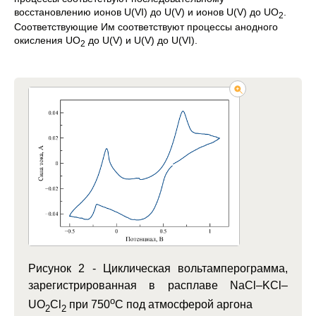
восстановлению ионов U(VI) до U(V) и ионов U(V) до UО
.
2
Соответствующие Им соответствуют процессы анодного
окисления UО
до U(V) и U(V) до U(VI).
2
Рисунок 2 -
Циклическая вольтамперограмма,
зарегистрированная в расплаве NaCl–KCl–
о
UO
Cl
при 750
С под атмосферой аргона
2
2