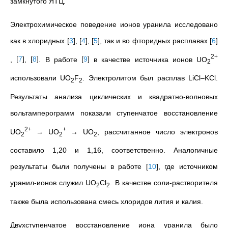
замкнутого ЯТЦ.
Электрохимическое поведение ионов уранила исследовано
как в хлоридных
[
3
]
,
[
4
]
,
[
5
]
, так и во фторидных расплавах
[
6
]
2+
,
[
7
]
,
[
8
]
. В работе
[
9
]
в качестве источника ионов
UO
2
использовали UO
F
. Электролитом был расплав LiCl–KCl.
2
2
Результаты анализа циклических и квадратно-волновых
вольтамперограмм показали ступенчатое восстановление
2+
+
UO
→ UO
→ UO
, рассчитанное число электронов
2
2
2
составило 1,20 и 1,16, соответственно. Аналогичные
результаты были получены в работе
[
10
]
, где источником
уранил-ионов служил UO
Cl
. В качестве соли-растворителя
2
2
также была использована смесь хлоридов лития и калия.
Двухступенчатое восстановление иона уранила было