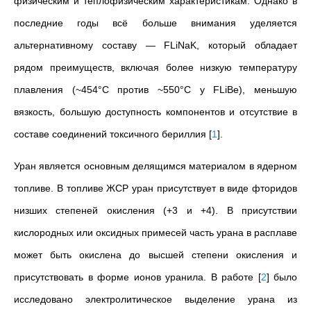
физическим и теплофизическим характеристикам. Однако в
последние годы всё больше внимания уделяется
альтернативному составу — FLiNaK, который обладает
рядом преимуществ, включая более низкую температуру
плавления (~454°C против ~550°C у FLiBe), меньшую
вязкость, большую доступность компонентов и отсутствие в
составе соединений токсичного бериллия
[
1
]
.
Уран является основным делящимся материалом в ядерном
топливе. В топливе ЖСР уран присутствует в виде фторидов
низших степеней окисления (+3 и +4). В присутствии
кислородных или оксидных примесей часть урана в расплаве
может быть окислена до высшей степени окисления и
присутствовать в форме ионов уранила. В работе
[
2
]
было
исследовано электролитическое выделение урана из