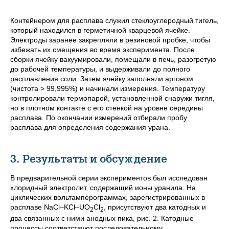
Контейнером для расплава служил стеклоуглеродный тигель,
который находился в герметичной кварцевой ячейке.
Электроды заранее закрепляли в резиновой пробке, чтобы
избежать их смещения во время эксперимента. После
сборки ячейку вакуумировали, помещали в печь, разогретую
до рабочей температуры, и выдерживали до полного
расплавления соли. Затем ячейку заполняли аргоном
(чистота > 99,995%) и начинали измерения. Температуру
контролировали термопарой, установленной снаружи тигля,
но в плотном контакте с его стенкой на уровне середины
расплава. По окончании измерений отбирали пробу
расплава для определения содержания урана.
3. Результаты и обсуждение
В предварительной серии экспериментов был исследован
хлоридный электролит, содержащий ионы уранила. На
циклических вольтамперограммах, зарегистрированных в
расплаве
NaCl–KCl–UO
Cl
, присутствуют два катодных и
2
2
два связанных с ними анодных пика, рис. 2. Катодные
процессы соответствуют последовательному