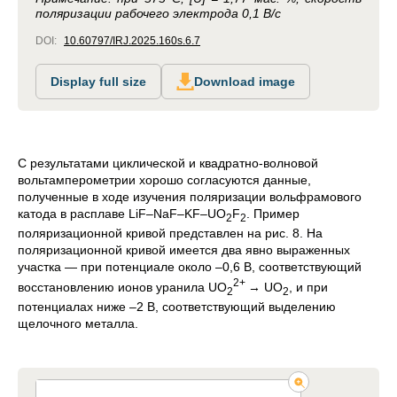
поляризации рабочего электрода 0,1 В/с
DOI:
10.60797/IRJ.2025.160s.6.7
Display full size
Download image
С результатами циклической и квадратно-волновой
вольтамперометрии хорошо согласуются данные,
полученные в ходе изучения поляризации вольфрамового
катода в расплаве LiF–NaF–KF–UO
F
. Пример
2
2
поляризационной кривой представлен на рис. 8. На
поляризационной кривой имеется два явно выраженных
участка — при потенциале около –0,6 В, соответствующий
2+
восстановлению ионов уранила UO
→ UO
, и при
2
2
потенциалах ниже –2 В, соответствующий выделению
щелочного металла.