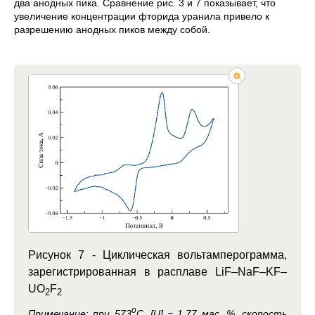
два анодных пика. Сравнение рис. 3 и 7 показывает, что
увеличение концентрации фторида уранила привело к
разрешению анодных пиков между собой.
Рисунок 7 -
Циклическая вольтамперограмма,
зарегистрированная в расплаве LiF–NaF–KF–
UO
F
2
2
o
Примечание:
при 573
C, [U] = 1,77 мас. %, скорость