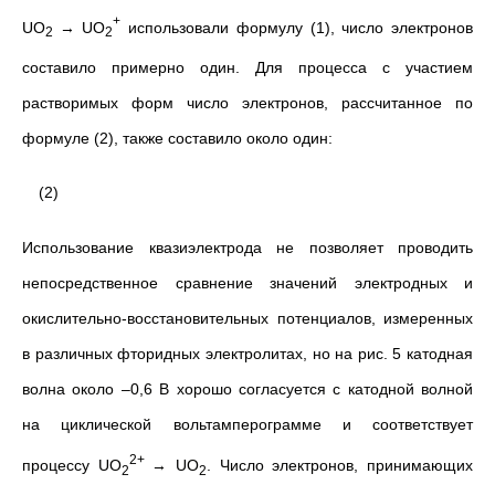
+
UO
→ UO
использовали формулу (1), число электронов
2
2
составило примерно один. Для процесса с участием
растворимых форм число электронов, рассчитанное по
формуле (2), также составило около один:
(2)
Использование квазиэлектрода не позволяет проводить
непосредственное сравнение значений электродных и
окислительно-восстановительных потенциалов, измеренных
в различных фторидных электролитах, но на рис. 5 катодная
волна около –0,6 В хорошо согласуется с катодной волной
на циклической вольтамперограмме и соответствует
2+
процессу UO
→ UO
. Число электронов, принимающих
2
2