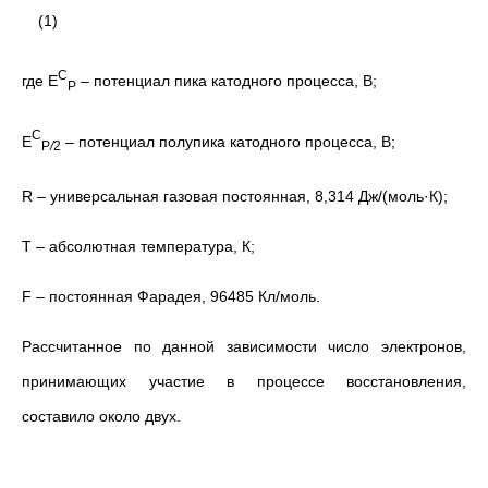
(1)
С
где Е
– потенциал пика катодного процесса, В;
Р
С
Е
– потенциал полупика катодного процесса, В;
Р
/
2
R – универсальная газовая постоянная, 8,314 Дж/(моль·К);
Т – абсолютная температура, К;
F – постоянная Фарадея, 96485 Кл/моль.
Рассчитанное по данной зависимости число электронов,
принимающих участие в процессе восстановления,
составило около двух.