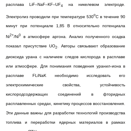
расплава LiF–NaF–KF–UF
на никелевом электроде.
4
о
Электролиз проводили при температуре 530
С в течение 90
минут при потенциале 1,85 В относительно потенциала
2+
0
Ni
/Ni
в атмосфере аргона. Анализ полученного осадка
показал присутствие UO
. Авторы связывают образование
2
диоксида урана с наличием следов кислорода в расплаве
или атмосфере. Для понимания поведения уранил-иона в
расплаве FLiNaK необходимо исследовать его
электрохимические свойства, устойчивость
кислородсодержащих соединений в фторидных
расплавленных средах, кинетику процессов восстановления.
Эти данные важны для разработки технологий производства
топлива и переработки ядерных материалов в рамках