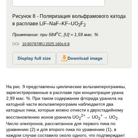
Рисунок 8 -
Поляризация вольфрамового катода
в расплаве LiF–NaF–KF–UO
F
2
2
о
Примечание:
при 584
С, [U] = 1,59 мас. %
DOI:
10.60797/IRJ.2025.160s.6.8
Display full size
Download image
На рис. 9 представлены циклические вольтамперограммы,
зарегистрированные в расплаве при концентрации урана
2,99 мас. %. При таком содержании фторида уранила на
катодной части вольтамперограмм наблюдается два
катодных пика, которые можно отнести к двухстадийному
2+
+
восстановлению ионов уранила UO
→ UO
→ UO
.
2
2
2
Число электронов, рассчитанное для первого пика по
уравнению (2) и для второго пика по уравнению (1), в
каждом случае составило около одного, что подтверждает