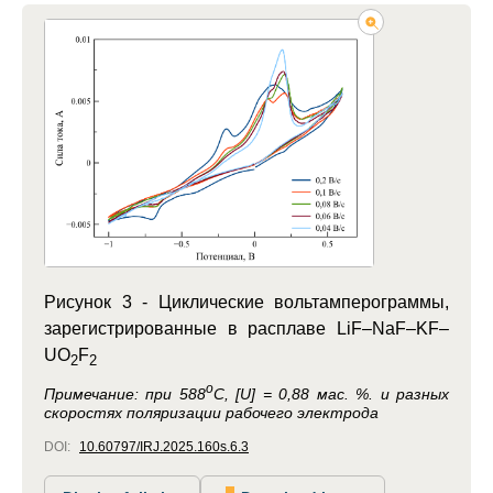
Рисунок 3 -
Циклические вольтамперограммы,
зарегистрированные в расплаве LiF–NaF–KF–
UO
F
2
2
o
Примечание:
при 588
C, [U] = 0,88 мас. %. и разных
скоростях поляризации рабочего электрода
DOI:
10.60797/IRJ.2025.160s.6.3