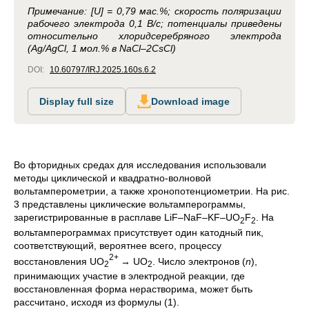
Примечание: [U] = 0,79 мас.%; скорость поляризации
рабочего электрода 0,1 В/с; потенциалы приведены
относительно хлоридсеребряного электрода
(Ag/AgCl, 1 мол.% в NaCl–2CsCl)
DOI:
10.60797/IRJ.2025.160s.6.2
Display full size
Download image
Во фторидных средах для исследования использовали
методы циклической и квадратно-волновой
вольтамперометрии, а также хронопотенциометрии. На рис.
3 представлены циклические вольтамперограммы,
зарегистрированные в расплаве LiF–NaF–KF–UO
F
. На
2
2
вольтамперограммах присутствует один катодный пик,
соответствующий, вероятнее всего, процессу
2+
восстановления
UO
→ UO
.
Число электронов (
n
),
2
2
принимающих участие в электродной реакции, где
восстановленная форма нерастворима, может быть
рассчитано, исходя из формулы (1).