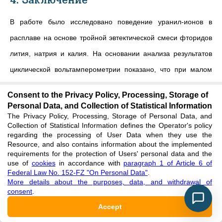
4. Заключение
В работе было исследовано поведение уранил-ионов в
расплаве на основе тройной эвтектической смеси фторидов
лития, натрия и калия. На основании анализа результатов
циклической вольтамперометрии показано, что при малом
содержании фторида уранила происходит одностадийное
Consent to the Privacy Policy, Processing, Storage of
восстановление U(VI) → U(IV) с образованием диоксида
Personal Data, and Collection of Statistical Information
The Privacy Policy, Processing, Storage of Personal Data, and
урана и двухстадийное окисление U(IV) → U(V) → U(VI),
Collection of Statistical Information defines the Operator's policy
сделаны выводы об обратимости процесса. При увеличении
regarding the processing of User Data when they use the
Resource, and also contains information about the implemented
концентрации урана в расплаве фиксируются две
requirements for the protection of Users' personal data and the
use of
cookies
in accordance with
paragraph 1 of Article 6 of
последовательные стадии катодного восстановления
Federal Law No. 152-FZ "On Personal Data"
.
2+
+
More details about the purposes, data, and withdrawal of
UO
→ UO
→ UO
. Механизм анодного растворения
2
2
2
consent
.
диоксида урана в этих условиях требует дальнейшего
Accept
исследования.