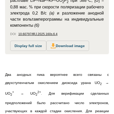
расплаве LiF–NaF–KF–UO
F
при 588
C, [U] =
2
2
0,88 мас. % при скорости поляризации рабочего
электрода 0,2 В/с
(а)
и разложение анодной
части вольтамперограммы на индивидуальные
компоненты
(б)
DOI:
10.60797/IRJ.2025.160s.6.4
Display full size
Download image
Два анодных пика вероятнее всего связаны с
двухступенчатым окислением диоксида урана
UO
→
2
+
2+
UO
→ UO
. Для верификации сделанных
2
2
предположений было рассчитано число электронов,
участвующих в каждой стадии окисления. Для реакции