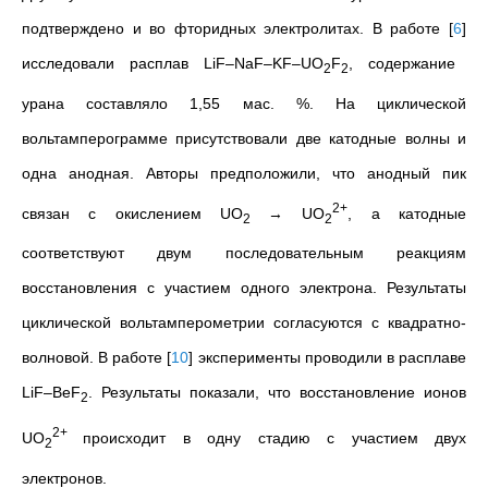
подтверждено и во фторидных электролитах. В работе
[
6
]
исследовали расплав LiF–NaF–KF–UO
F
, содержание
2
2
урана составляло 1,55 мас. %. На циклической
вольтамперограмме присутствовали две катодные волны и
одна анодная. Авторы предположили, что анодный пик
2+
связан с окислением UO
→ UO
, а катодные
2
2
соответствуют двум последовательным реакциям
восстановления с участием одного электрона. Результаты
циклической вольтамперометрии согласуются с квадратно-
волновой. В работе
[
10
]
эксперименты проводили в расплаве
LiF–BeF
. Результаты показали, что восстановление ионов
2
2+
UO
происходит в одну стадию с участием двух
2
электронов.