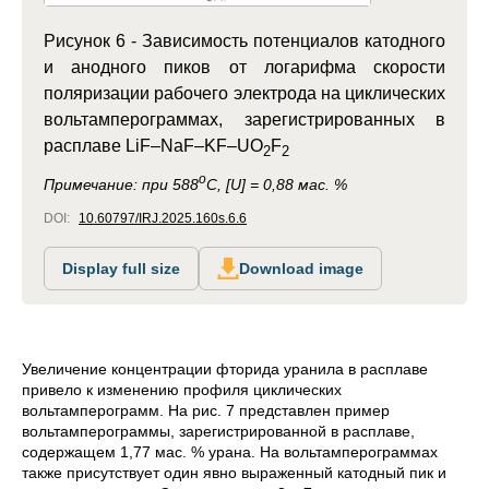
Рисунок 6 -
Зависимость потенциалов катодного
и анодного пиков от логарифма скорости
поляризации рабочего электрода на циклических
вольтамперограммах, зарегистрированных в
расплаве LiF–NaF–KF–UO
F
2
2
o
Примечание:
при 588
C, [U] = 0,88 мас. %
DOI:
10.60797/IRJ.2025.160s.6.6
Display full size
Download image
Увеличение концентрации фторида уранила в расплаве
привело к изменению профиля циклических
вольтамперограмм. На рис. 7 представлен пример
вольтамперограммы, зарегистрированной в расплаве,
содержащем 1,77 мас. % урана. На вольтамперограммах
также присутствует один явно выраженный катодный пик и