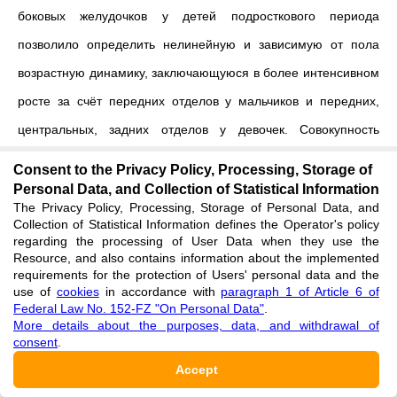
боковых желудочков у детей подросткового периода
позволило определить нелинейную и зависимую от пола
возрастную динамику, заключающуюся в более интенсивном
росте за счёт передних отделов у мальчиков и передних,
центральных, задних отделов у девочек. Совокупность
показателей, детерминированных возрастными интервалами
Consent to the Privacy Policy, Processing, Storage of
и полом, продемонстрировала паттерность, выражающуюся
Personal Data, and Collection of Statistical Information
The Privacy Policy, Processing, Storage of Personal Data, and
в различающихся пиках динамики для мальчиков и девочек,
Collection of Statistical Information defines the Operator's policy
regarding the processing of User Data when they use the
однако не удалось выявить билатеральную асимметрию при
Resource, and also contains information about the implemented
сравнении между собой детей одинаковых возрастных
requirements for the protection of Users' personal data and the
use of
cookies
in accordance with
paragraph 1 of Article 6 of
интервалов и пола.
Federal Law No. 152-FZ "On Personal Data"
.
More details about the purposes, data, and withdrawal of
consent
.
Accept