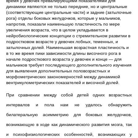
время у девочек превалирующими показателями для
динамики являются не только передние, но и центральные
(соответствующие центральные части) и задние (затылочные
рога) отделы боковых желудочков, которые у мальчиков,
напротив, показали наименьшую пластичность по мере
увеличения возраста, что в целом укладывается в
нейробиологические концепции о стремительном развитии в
подростковом возрасте у девочек лобных, теменных, и
затылочных долей. Наименьшая возрастная пластичность и
в то же время пики зависимости длины височного рога в
начале подросткового возраста у девочек и конце — для
мальчиков требует последующего дополнительного изучения
для выявления дополнительных половозрастных и
морфометрических закономерностей между динамикой
вентрикулометрических показателей и височной долей.
При сравнении между собой детей одних возрастных
интервалов и пола нам не удалось обнаружить
билатеральную асимметрию для боковых желудочков,
возникающую в ходе как динамического развития мозга, так
и психофизиологических особенностей, возникающих у