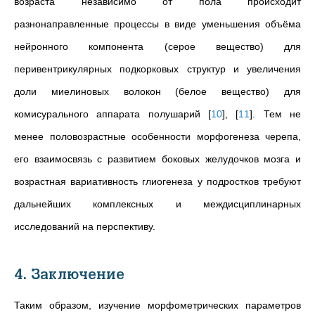
возраста независимо от пола происходит
разнонаправленные процессы в виде уменьшения объёма
нейронного компонента (серое вещество) для
перивентрикулярных подкорковых структур и увеличения
доли миелиновых волокон (белое вещество) для
комисурального аппарата полушарий
[
10
]
,
[
11
]
. Тем не
менее половозрастные особенности морфогенеза черепа,
его взаимосвязь с развитием боковых желудочков мозга и
возрастная вариативность глиогенеза у подростков требуют
дальнейших комплексных и междисциплинарных
исследований на перспективу.
4. Заключение
Таким образом, изучение морфометрических параметров