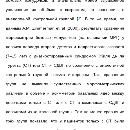
боковых желудочков, и значительно менее выраженное
увеличение их объёмов с возрастом, по сравнению с
аналогичной контрольной группой
[
3
]
. В то же время, по
данным A.M. Zimmerman et. al (2000), результаты сравнения
морфометрии боковых желудочков (на основании МРТ) у
девочек периода второго детства и подросткового возраста
(7–15 лет) с диагностированным синдромом Жиля де ла
Туретта (СТ) или СТ и СДВГ по сравнению с аналогичной
контрольной группой весьма интересны. Так, сравнение
групп не выявило существенных морфометрических
различий в объёме и асимметрии базальных ядер между
девочками только с СТ или с СТ в комплексе с СДВГ и
девочками из контрольной группы. Тем не менее сравнение
трёх групп показало, что у пациенток только с СТ были