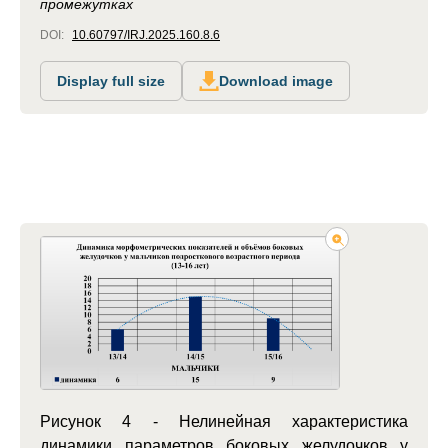
промежутках
DOI:
10.60797/IRJ.2025.160.8.6
Display full size
Download image
Рисунок 4 - Нелинейная характеристика
динамики параметров боковых желудочков у