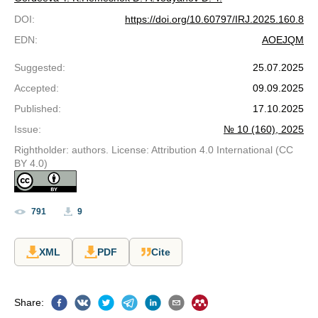
DOI
:
https://doi.org/10.60797/IRJ.2025.160.8
EDN
:
AOEJQM
Suggested
:
25.07.2025
Accepted
:
09.09.2025
Published
:
17.10.2025
Issue
:
№ 10 (160), 2025
Rightholder: authors. License: Attribution 4.0 International (CC
BY 4.0)
791
9
XML
PDF
Cite
Share
: