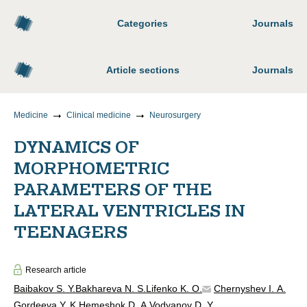
Categories
Journals
Article sections
Journals
Medicine
Clinical medicine
Neurosurgery
DYNAMICS OF
MORPHOMETRIC
PARAMETERS OF THE
LATERAL VENTRICLES IN
TEENAGERS
Research article
Baibakov S. Y.
Bakhareva N. S.
Lifenko K. O.
Chernyshev I. A.
Gordeeva Y. K.
Hemeshok D. A.
Vodyanov D. Y.