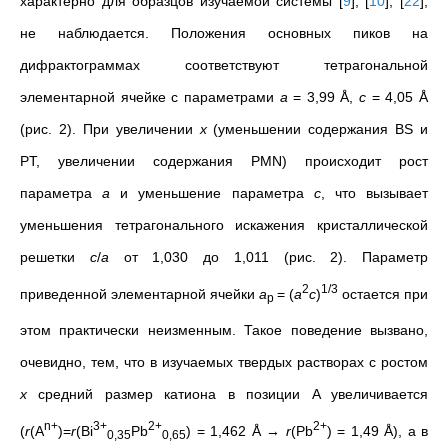
характерно для образцов изучаемой системы
[
9
]
,
[
10
]
,
[
22
]
,
не наблюдается. Положения основных пиков на
дифрактограммах соответствуют тетрагональной
элементарной ячейке с параметрами
a
= 3,99 Å,
c
= 4,05 Å
(рис. 2). При увеличении
x
(уменьшении содержания BS и
PT, увеличении содержания PMN) происходит рост
параметра
a
и уменьшение параметра
c
, что вызывает
уменьшения тетрагонального искажения кристаллической
решетки
c
/
a
от 1,030 до 1,011 (рис. 2). Параметр
2
1/3
приведенной элементарной ячейки
a
= (
a
c
)
остается при
p
этом практически неизменным. Такое поведение вызвано,
очевидно, тем, что в изучаемых твердых растворах с ростом
x
средний размер катиона в позиции A увеличивается
n+
3+
2+
2+
(
r
(A
)=
r
(Bi
Pb
) = 1,462 Å →
r
(Pb
) = 1,49 Å), а в
0,35
0,65