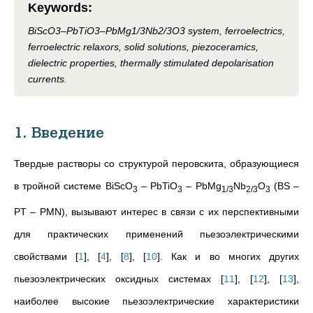
Keywords
:
BiScO3–PbTiO3–PbMg1/3Nb2/3O3 system, ferroelectrics,
ferroelectric relaxors, solid solutions, piezoceramics,
dielectric properties, thermally stimulated depolarisation
currents.
1. Введение
Твердые растворы со структурой перовскита, образующиеся
в тройной системе BiScO
– PbTiO
– PbMg
Nb
O
(BS –
3
3
1/3
2/3
3
PT – PMN), вызывают интерес в связи с их перспективными
для практических применений пьезоэлектрическими
свойствами
[
1
]
,
[
4
]
,
[
8
]
,
[
10
]
. Как и во многих других
пьезоэлектрических оксидных системах
[
11
]
,
[
12
]
,
[
13
]
,
наиболее высокие пьезоэлектрические характеристики