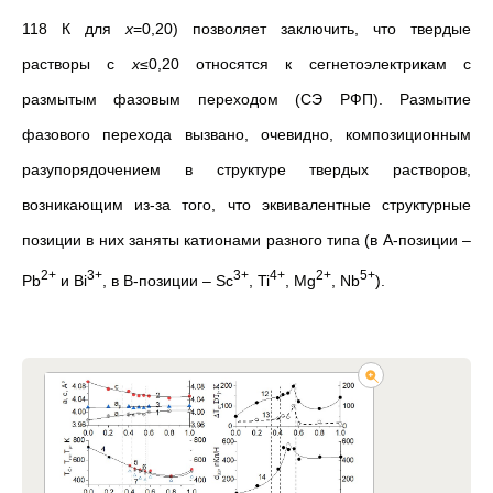
118 К для
x
=0,20) позволяет заключить, что твердые
растворы с
x
≤0,20 относятся к сегнетоэлектрикам с
размытым фазовым переходом (СЭ РФП). Размытие
фазового перехода вызвано, очевидно, композиционным
разупорядочением в структуре твердых растворов,
возникающим из-за того, что эквивалентные структурные
позиции в них заняты катионами разного типа (в А-позиции –
2+
3+
3+
4+
2+
5+
Pb
и Bi
, в В-позиции – Sc
, Ti
, Mg
, Nb
).