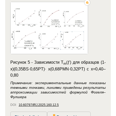
Рисунок 5 -
Зависимости T
(ƒ) для образцов (1-
m
x)(0,35BS·0,65PT)· x(0,68PMN·0,32PT) с x=0,40–
0,80
Примечание: экспериментальные данные показаны
темными точками, линиями приведены результаты
аппроксимации зависимостей формулой Фогеля–
Фулшера
DOI:
10.60797/IRJ.2025.160.12.5