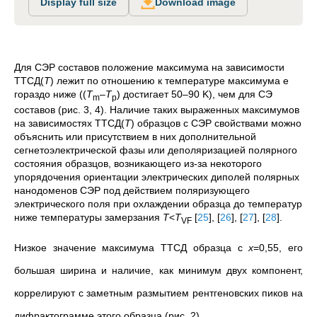
Display full size
Download image
Для СЭР составов положение максимума на зависимости
ТТСД(
Т
) лежит по отношению к
температуре максимума e
гораздо ниже (
(
T
–
T
) достигает 50–90 K)
, чем
для СЭ
m
p
составов (рис. 3, 4). Наличие таких выраженных максимумов
на зависимостях ТТСД(
Т
) образцов c СЭР свойствами можно
объяснить или присутствием в них дополнительной
сегнетоэлектрической фазы или деполяризацией полярного
состояния образцов, возникающего из-за некоторого
упорядочения ориентации электрических диполей полярных
нанодоменов СЭР под действием поляризующего
электрического поля при охлаждении образца до температур
ниже температуры замерзания
T
<
T
[
25
]
,
[
26
]
,
[
27
]
,
[
28
]
.
VF
Низкое значение максимума ТТСД образца с
x
=0,55, его
большая ширина и наличие, как минимум двух компонент,
коррелируют с заметным размытием рентгеновских пиков на
дифрактограмме этого образца (рис. 2).