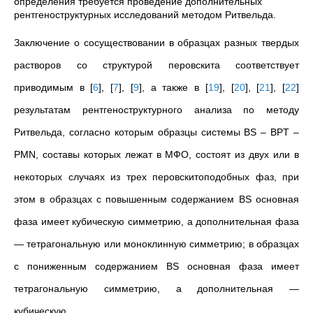
определения требуется проведение дополнительных
рентгеноструктурных исследований методом Ритвельда.
Заключение о сосуществовании в образцах разных твердых
растворов со структурой перовскита соответствует
приводимым в
[
6
]
,
[
7
]
,
[
9
]
, а также в
[
19
]
,
[
20
]
,
[
21
]
,
[
22
]
результатам рентгеноструктурного анализа по методу
Ритвельда, согласно которым образцы системы BS – ВPT –
PMN, составы которых лежат в МФО, состоят из двух или в
некоторых случаях из трех перовскитоподобных фаз, при
этом в образцах с повышенным содержанием BS основная
фаза имеет кубическую симметрию, а дополнительная фаза
— тетрагональную или моноклинную симметрию; в образцах
с пониженным содержанием BS основная фаза имеет
тетрагональную симметрию, а дополнительная —
кубическую.