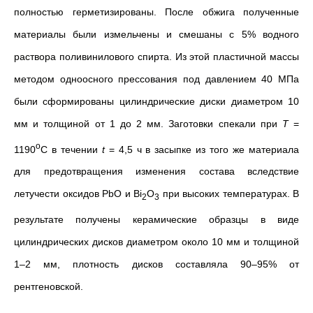
полностью герметизированы. После обжига полученные
материалы были измельчены и смешаны с 5% водного
раствора поливинилового спирта. Из этой пластичной массы
методом одноосного прессования под давлением 40 МПа
были сформированы цилиндрические диски диаметром 10
мм и толщиной от 1 до 2 мм. Заготовки спекали при
T
=
o
1190
С в течении
t
= 4,5 ч в засыпке из того же материала
для предотвращения изменения состава вследствие
летучести оксидов PbO и Bi
O
при высоких температурах. В
2
3
результате получены керамические образцы в виде
цилиндрических дисков диаметром около 10 мм и толщиной
1–2 мм, плотность дисков составляла 90–95% от
рентгеновской.