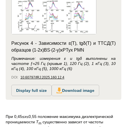
Рисунок 4 - Зависимости ɛ(T), tgδ(T) и ТТСД(Т)
образцов (1-2x)BS∙(2-y)xPTyx PMN
Примечание: измерения ɛ и tgδ выполнены на
частоте ƒ=25 Гц (кривые 1), 120 Гц (2), 1 кГц (3), 10
кГц (4), 100 кГц (5), 1000 кГц (6)
DOI:
10.60797/IRJ.2025.160.12.4
Display full size
Download image
При 0,45≤
x≤
0,55 положение максимума диэлектрической
проницаемости
T
существенно зависит от частоты
m