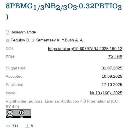
8PBMG
NB
O
·0.32PBTIO
1/3
2/3
3
3
)
Research article
Fedulov D. U.
Kamentsev K. Y.
Bush A. A.
DOI
:
https://doi.org/10.60797/IRJ.2025.160.12
EDN
:
ZXILHB
Suggested
:
31.07.2025
Accepted
:
10.09.2025
Published
:
17.10.2025
Issue
:
№ 10 (160), 2025
Rightholder: authors. License: Attribution 4.0 International (CC
BY 4.0)
617
5