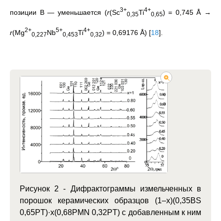
3+
4+
позиции B — уменьшается (
r
(Sc
Ti
) = 0,745 Å →
0,35
0,65
2+
5+
4+
r
(Mg
Nb
Ti
) = 0,69176 Å)
[
18
]
.
0,227
0,453
0,32
Рисунок 2 - Дифрактограммы измельченных в
порошок керамических образцов (1–x)(0,35BS
0,65PT)·x(0,68PMN 0,32PT) с добавленным к ним