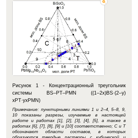
Рисунок 1 - Концентрационный треугольник
системы BS–PT–PMN ((1–2x)BS·(2–y)
xPT·yxPMN)
Примечание: пунктирными линиями 1 и 2–4, 5–8, 9,
10 показаны разрезы, изучаемые в настоящей
работе и работах [1], [2], [3], [4], [5], а также в
работах [6], [7], [8], [9] и [10] соответственно; C и T
обозначают области составов, в которых
образуются твердые растворы с кубической и