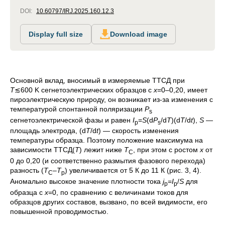
DOI:
10.60797/IRJ.2025.160.12.3
Display full size
Download image
Основной вклад, вносимый в измеряемые ТТСД при
T
≲600 K сегнетоэлектрических образцов с
х
=0–0,20, имеет
пироэлектрическую природу, он возникает из-за изменения с
температурой спонтанной поляризации
P
s
сегнетоэлектрической фазы и равен
I
=
S
(d
P
/d
T
)(d
T
/d
t
),
S
—
p
s
площадь электрода, (d
T
/d
t
) — скорость изменения
температуры образца. Поэтому положение максимума на
зависимости ТТСД(
Т
) лежит ниже
T
, при этом c ростом
x
от
C
0 до 0,20 (и соответственно размытия фазового перехода)
разность (
T
–
T
) увеличивается от 5 К до 11 К (рис. 3, 4).
C
p
Аномально высокое значение плотности тока
j
=
I
/
S
для
p
p
образца с
x
=0, по сравнению с величинами токов для
образцов других составов, вызвано, по всей видимости, его
повышенной проводимостью.