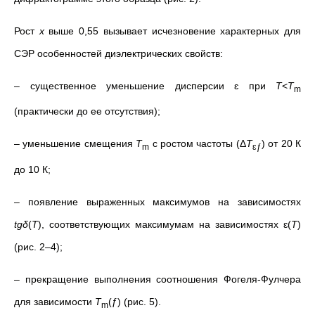
Рост
x
выше 0,55 вызывает исчезновение характерных для
СЭР особенностей диэлектрических свойств:
– существенное уменьшение дисперсии ɛ при
T
<
T
m
(практически до ее отсутствия);
– уменьшение смещения
T
с ростом частоты (
Δ
T
) от 20 К
m
ɛƒ
до 10 К;
– появление выраженных максимумов на зависимостях
tgδ
(
T
), соответствующих максимумам на зависимостях ɛ(
T
)
(рис. 2–4);
– прекращение выполнения соотношения Фогеля-Фулчера
для зависимости
T
(ƒ) (рис. 5).
m