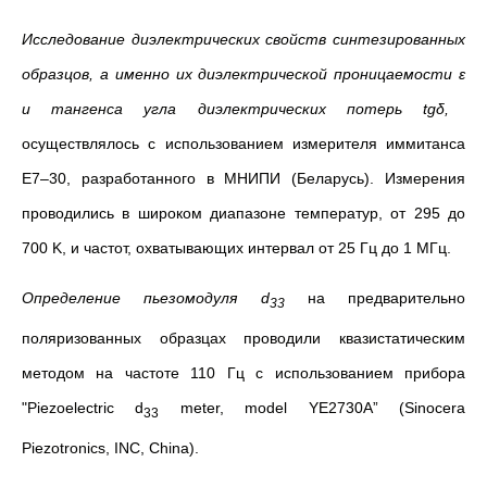
Исследование диэлектрических свойств синтезированных
образцов, а именно их диэлектрической проницаемости
ɛ
и тангенса угла диэлектрических потерь tgδ,
осуществлялось с использованием измерителя иммитанса
E7–30, разработанного в МНИПИ (Беларусь). Измерения
проводились в широком диапазоне температур, от 295 до
700 K, и частот, охватывающих интервал от 25 Гц до 1 МГц.
Определение пьезомодуля d
на предварительно
33
поляризованных образцах проводили квазистатическим
методом на частоте 110 Гц с использованием прибора
"Piezoelectric d
meter, model YE2730А” (Sinocera
33
Piezotronics, INC, China).