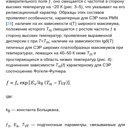
измерительного поля ƒ, оно смещается с частотой в сторону
высоких температур на ~20 К (рис. 3–5), что указывает на его
релаксационный характер. Образцы этих составов
проявляют особенности, характерные для СЭР типа PMN
[
24
]
: наличие на их зависимости ɛ(T) широкого максимума,
положение которого
T
смещается с ростом частоты ƒ в
m
сторону высоких температур; проявление выраженной
дисперсии ɛ при
T
<
T
; наличие на зависимостях
tgδ
(
T
)
m
типичных для СЭР широких платообразных максимумов при
температурах, лежащих на 40–50 К ниже
T
и
m
простирающихся в область низких температур (рис. 4);
подчинение зависимости
T
(
f
) характерному для СЭР
m
соотношению Фогеля-Фулчера
=
exp
[
/
(
−
)
]
,
f
f
E
k
T
T
o
a
B
m
VF
где:
k
—
константа Больцмана;
B
ƒ
,
E
,
T
—
подгоночные параметры, связываемые для
o
a
VF