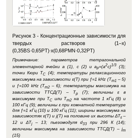
Рисунок 3 - Концентрационные зависимости для
твердых растворов (1–x)
(0,35BS·0,65PT)·x(0,68PMN·0,32PT)
Примечание:
параметров тетрагональной
2
1/3
элементарной ячейки a (1), c (2) и a
=(a
c)
(3);
p
точки Кюри T
(4); температуры релаксационного
C
максимума на зависимости ɛ(T) при ƒ=1 kHz (T
– 5)
m1
и ƒ=100 kHz (T
– 6); температуры максимума на
m2
зависимости ТТСД(Т) – T
(7); величины ɛ в
p
максимуме при T
или T
на частоте 1 кГц (8) и
C
m2
100 кГц (9); величины ɛ при комнатной температуре
для ƒ=1 кГц (10) и 100 кГц (11); ширины максимума на
зависимостях ɛ(T) и j(T) на половине их высоты ΔT
–
ɛ
12 и ΔT
– 13; пьезомодуля d
при 296 К (14);
j
33
величины максимума на зависимости ТТСД(Т) – j
m
(15)