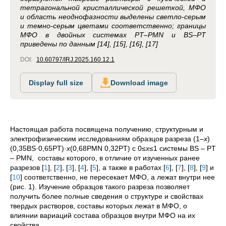
тетрагональной кристаллической решеткой, МФО
и область неоднофазности выделены светло-серым
и темно-серым цветами соответственно; границы
МФО в двойных системах PT–PMN и BS–PT
приведены по данным [14], [15], [16], [17]
DOI:
10.60797/IRJ.2025.160.12.1
Display full size
Download image
Настоящая работа посвящена получению, структурным и
электрофизическим исследованиям образцов разреза (1–
x
)
(0,35BS·0,65PT)·
x
(0,68PMN 0,32PT) с 0≤
x
≤1 системы BS – PT
– PMN, составы которого, в отличие от изученных ранее
разрезов
[
1
]
,
[
2
]
,
[
3
]
,
[
4
]
,
[
5
]
, а также в работах
[
6
]
,
[
7
]
,
[
8
]
,
[
9
]
и
[
10
]
соответственно, не пересекает МФО, а лежат внутри нее
(рис. 1). Изучение образцов такого разреза позволяет
получить более полные сведения о структуре и свойствах
твердых растворов, составы которых лежат в МФО, о
влиянии вариаций состава образцов внутри МФО на их
свойства.