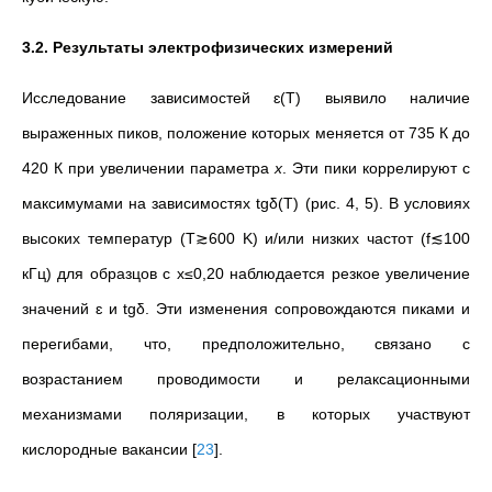
3.2. Результаты электрофизических измерений
Исследование зависимостей
ɛ
(T) выявило наличие
выраженных пиков, положение которых меняется от 735 К до
420 К при увеличении параметра
x
. Эти пики коррелируют с
максимумами на зависимостях tgδ(T) (рис. 4, 5). В условиях
высоких температур (T≳600 K) и/или низких частот (f≲100
кГц) для образцов с x≤0,20 наблюдается резкое увеличение
значений
ɛ
и tgδ. Эти изменения сопровождаются пиками и
перегибами, что, предположительно, связано с
возрастанием проводимости и релаксационными
механизмами поляризации, в которых участвуют
кислородные вакансии
[
23
]
.