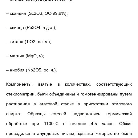
– скандия (Sc2O3, OC-99,9%);
– свинца (Pb3O4, ч.д.а.);
– титана (TiO2, ос. ч.);
– магния (MgO, ч);
– ниобия (Nb2O5, ос. ч.).
Компоненты, взятые в количествах, соответствующих
стехиометрии, были объединены и гомогенизированы путем
растирания в агатовой ступке в присутствии этилового
спирта. Образцы смесей подвергались термической
обработке при 1100°C в течение 4,5 часов. Обжиг
проводился в алундовых тиглях, крышки которых не были