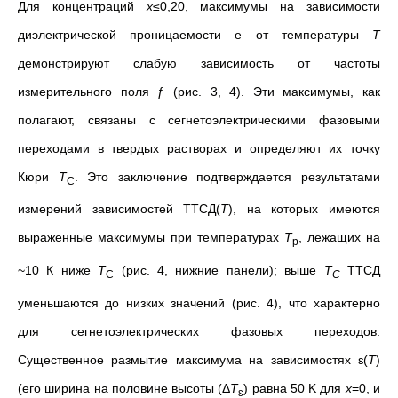
Для концентраций
x
≤0,20, максимумы на зависимости
диэлектрической проницаемости e от температуры
T
демонстрируют слабую зависимость от частоты
измерительного поля ƒ (рис. 3, 4). Эти максимумы, как
полагают, связаны с сегнетоэлектрическими фазовыми
переходами в твердых растворах и определяют их точку
Кюри
T
. Это заключение подтверждается результатами
C
измерений зависимостей ТТСД(
Т
), на которых имеются
выраженные максимумы при температурах
T
, лежащих на
p
~10 К ниже
T
(рис. 4, нижние панели); выше
Т
ТТСД
C
C
уменьшаются до низких значений (рис. 4), что характерно
для сегнетоэлектрических фазовых переходов.
Существенное размытие максимума на зависимостях
ɛ
(
T
)
(его ширина на половине высоты (
Δ
T
) равна 50 K для
x
=0, и
ɛ