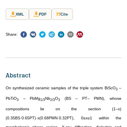
XML
PDF
Cite
Share
:
Abstract
On synthesized ceramic samples of the triple system BiScO
–
3
PbTiO
– PbMg
Nb
O
(BS – PT– PMN), whose
3
1/3
2/3
3
compositions lie on the section (1–x)
(0.35BS·0.65PT)·x(0.68PMN·0.32PT), 0≤x≤1 within the
morphotropic phase region, X-ray diffraction, dielectric and