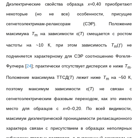
Диэлектрические свойства образца
x
=0,40 приобретают
некоторые (но не все) особенности, присущие
сегнетоэлектрикам-релаксорам (СЭР). Положение
максимума
T
на зависимости
ɛ
(
T
) смещается с ростом
m
частоты на ~10 К, при этом зависимость
T
(ƒ) не
m
подчиняется характерному для СЭР соотношению Фогеля-
Фулчера
[
24
]
; практически отсутствует дисперсия e ниже
T
.
m
Положение максимума ТТСД(
Т
) лежит ниже
T
на ~50 К,
m
поэтому максимум зависимости
ɛ
(
T
) не связан с
сегнетоэлектрическим фазовым переходом, как это имело
место для образцов с
x
=0–0,20. По всей видимости,
максимум диэлектрической проницаемости релаксационного
характера связан с присутствием в образцах неполярных