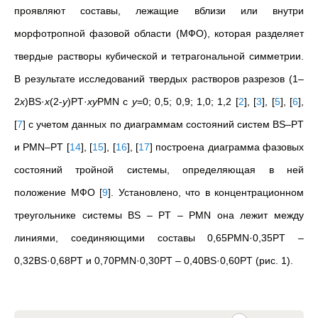
проявляют составы, лежащие вблизи или внутри
морфотропной фазовой области (МФО), которая разделяет
твердые растворы кубической и тетрагональной симметрии.
В результате исследований твердых растворов разрезов (1–
2
x
)BS·
x
(2-
y
)PT·
xy
PMN c
y
=0; 0,5; 0,9; 1,0; 1,2
[
2
]
,
[
3
]
,
[
5
]
,
[
6
]
,
[
7
]
с учетом данных по диаграммам состояний систем BS–PT
и PMN–PT
[
14
]
,
[
15
]
,
[
16
]
,
[
17
]
построена диаграмма фазовых
состояний тройной системы, определяющая в ней
положение МФО
[
9
]
. Установлено, что в концентрационном
треугольнике системы BS – PT – PMN она лежит между
линиями, соединяющими составы 0,65PMN·0,35PT –
0,32BS·0,68PT и 0,70PMN·0,30PT – 0,40BS·0,60PT (рис. 1).