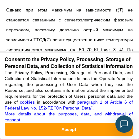
Однако при этом максимум на зависимости ɛ(
T
) не
становится связанным с сегнетоэлектрическим фазовым
переходом, поскольку довольно острый максимум на
зависимости TTCД(
T
) лежит существенно ниже температуры
диэлектрического максимума (на 50–70 K) (рис. 3, 4). По
Consent to the Privacy Policy, Processing, Storage of
всей видимости, в этих образцах максимум зависимости e(
T
)
Personal Data, and Collection of Statistical Information
вызван присутствием в образцах неполярных кубических
The Privacy Policy, Processing, Storage of Personal Data, and
Collection of Statistical Information defines the Operator's policy
твердых растворов, а максимум на зависимости ТТСД(
Т
) –
regarding the processing of User Data when they use the
присутствием в образцах дополнительных полярных твердых
Resource, and also contains information about the implemented
requirements for the protection of Users' personal data and the
растворов тетрагональной симметрии. Можно заметить, что
use of
cookies
in accordance with
paragraph 1 of Article 6 of
Federal Law No. 152-FZ "On Personal Data"
.
сегнетоэлектрический фазовый переход проявляется на
More details about the purposes, data, and withdrawal of
зависимости ɛ(
T
) образцов с
x
=0,60 и 0,80 в виде излома при
consent
.
~445 К, положение которого на ~8 К выше
T
. Такая разница
Accept
p