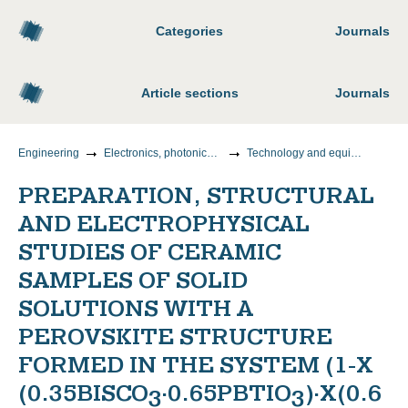
Categories
Journals
Article sections
Journals
Engineering
Electronics, photonics, instrumentation and communications
Technology and equipment for the production of materials and electronic devices
PREPARATION, STRUCTURAL
AND ELECTROPHYSICAL
STUDIES OF CERAMIC
SAMPLES OF SOLID
SOLUTIONS WITH A
PEROVSKITE STRUCTURE
FORMED IN THE SYSTEM (1-X
(0.35BISCO
·0.65PBTIO
)·X(0.6
3
3