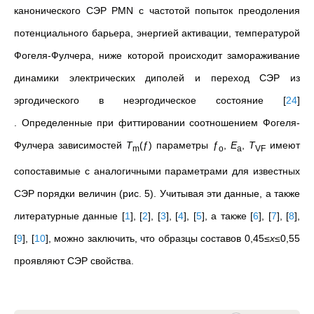
канонического СЭР PMN с частотой попыток преодоления
потенциального барьера, энергией активации, температурой
Фогеля-Фулчера, ниже которой происходит замораживание
динамики электрических диполей и переход СЭР из
эргодического в неэргодическое состояние
[
24
]
.
Определенные при фиттировании соотношением Фогеля-
Фулчера зависимостей
T
(ƒ) параметры ƒ
,
E
,
T
имеют
m
o
a
VF
сопоставимые с аналогичными параметрами для известных
СЭР порядки величин (рис. 5). Учитывая эти данные, а также
литературные данные
[
1
]
,
[
2
]
,
[
3
]
,
[
4
]
,
[
5
]
, а также
[
6
]
,
[
7
]
,
[
8
]
,
[
9
]
,
[
10
]
, можно заключить, что образцы составов 0,45≤
x≤
0,55
проявляют СЭР свойства.