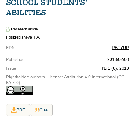
SCHOOL STUDENTS’
ABILITIES
Research article
Poskrebisheva T.A.
EDN
:
RBFYUR
Published
:
2013/02/08
Issue
:
№ 1 (8), 2013
Rightholder: authors. License: Attribution 4.0 International (CC
BY 4.0)
PDF
Cite