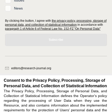
Issues
News
By clicking the button, I agree with
the privacy policy, processing, storage of
personal data, and collection of statistical information
in accordance with
paragraph 1 of Article 6 of Federal Law No. 152-FZ "On Personal Data"
Subscribe
editors@research-journal.org
620066, Sverdlovsk region, Yekaterinburg, st. Akademicheskaya, 11A,
office 1
Consent to the Privacy Policy, Processing, Storage of
Personal Data, and Collection of Statistical Information
The Privacy Policy, Processing, Storage of Personal Data, and
Feedback
Collection of Statistical Information defines the Operator's policy
regarding the processing of User Data when they use the
Resource, and also contains information about the implemented
requirements for the protection of Users' personal data and the