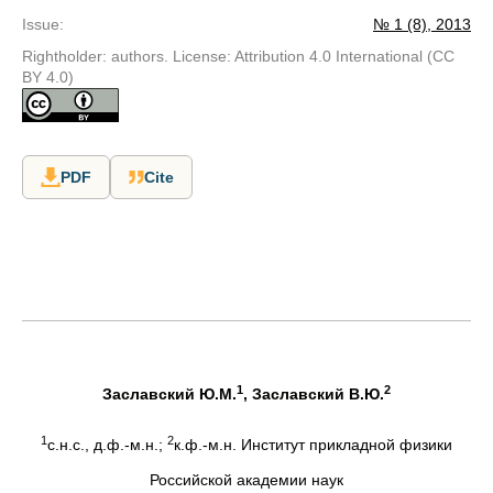
Issue
:
№ 1 (8), 2013
Rightholder: authors. License: Attribution 4.0 International (CC
BY 4.0)
PDF
Cite
1
2
Заславский Ю.М.
, Заславский В.Ю.
1
2
с.н.с., д.ф.-м.н.;
к.ф.-м.н. Институт прикладной физики
Российской академии наук