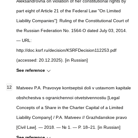
Aleksandrovna on violation of her constitutional rights by
part eight of Article 21 of the Federal Law "On Limited
Liability Companies"]: Ruling of the Constitutional Court of
the Russian Federation No. 1564-O dated July 03, 2014.
— URL:
http://doc.ksrf.ru/decision/KSRFDecision112253.pdf
(accessed: 20.12.2025). [in Russian]
See reference
Matveev P.A. Pravovye kontseptsii doli v ustavnom kapitale
obshchestva s ogranichennoi otvetstvennostiu [Legal
Concepts of a Share in the Charter Capital of a Limited
Liability Company] / P.A. Matveev // Grazhdanskoe pravo
[Civil Law]. — 2018. — № 1. — P. 18–21. [in Russian]
See reference