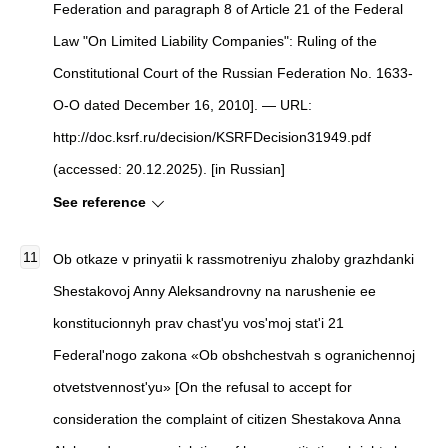
Federation and paragraph 8 of Article 21 of the Federal
Law "On Limited Liability Companies": Ruling of the
Constitutional Court of the Russian Federation No. 1633-
O-O dated December 16, 2010]. — URL:
http://doc.ksrf.ru/decision/KSRFDecision31949.pdf
(accessed: 20.12.2025). [in Russian]
See reference
Ob otkaze v prinyatii k rassmotreniyu zhaloby grazhdanki
Shestakovoj Anny Aleksandrovny na narushenie ee
konstitucionnyh prav chast'yu vos'moj stat'i 21
Federal'nogo zakona «Ob obshchestvah s ogranichennoj
otvetstvennost'yu» [On the refusal to accept for
consideration the complaint of citizen Shestakova Anna