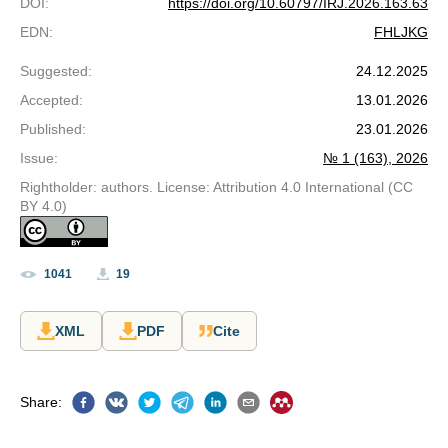
DOI
:
https://doi.org/10.60797/IRJ.2026.163.63
EDN
:
FHLJKG
Suggested
:
24.12.2025
Accepted
:
13.01.2026
Published
:
23.01.2026
Issue
:
№ 1 (163), 2026
Rightholder: authors. License: Attribution 4.0 International (CC
BY 4.0)
1041
19
XML
PDF
Cite
Share
: