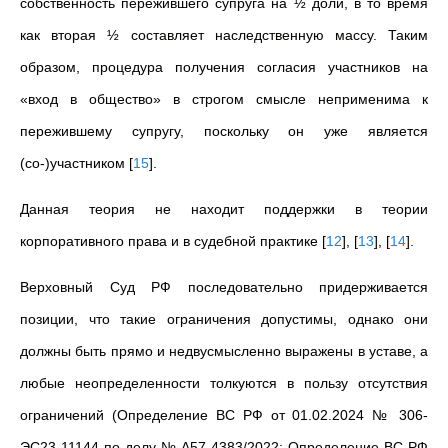
собственность пережившего супруга на ½ доли, в то время
как вторая ½ составляет наследственную массу. Таким
образом, процедура получения согласия участников на
«вход в общество» в строгом смысле неприменима к
пережившему супругу, поскольку он уже является
(co-)участником
[
15
]
.
Данная теория не находит поддержки в теории
корпоративного права и в судебной практике
[
12
]
,
[
13
]
,
[
14
]
.
Верховный Суд РФ последовательно придерживается
позиции, что такие ограничения допустимы, однако они
должны быть прямо и недвусмысленно выражены в уставе, а
любые неопределенности толкуются в пользу отсутствия
ограничений (Определение ВС РФ от 01.02.2024 № 306-
ЭС23-11144 по делу № А57-4383/2022; Определение ВС РФ