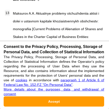
Maksurov A.A. Aktualnye problemy otchuzhdeniia aktsii i
dolei v ustavnom kapitale khoziaistvennykh obshchestv:
monografiia [Current Problems of Alienation of Shares and
Stakes in the Charter Capital of Business Entities:
Monograph] / A.A. Maksurov. — Moscow: Iustitsinform,
Consent to the Privacy Policy, Processing, Storage of
Personal Data, and Collection of Statistical Information
2021. — 176 p. [in Russian]
The Privacy Policy, Processing, Storage of Personal Data, and
See reference
Collection of Statistical Information defines the Operator's policy
regarding the processing of User Data when they use the
Resource, and also contains information about the implemented
Kuznetsov A.A. Perekhod doli v ustavnom kapitale (aktsii):
requirements for the protection of Users' personal data and the
use of
cookies
in accordance with
paragraph 1 of Article 6 of
prakticheskie i teoreticheskie problemy [Transfer of a
Federal Law No. 152-FZ "On Personal Data"
.
More details about the purposes, data, and withdrawal of
Share in the Charter Capital (Shares): Practical and
consent
.
Theoretical Problems] / A.A. Kuznetsov // Vestnik
Accept
grazhdanskogo prava [Civil Law Review]. — 2023. — Vol.