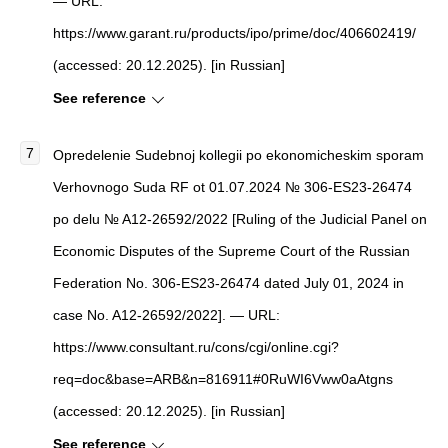
— URL:
https://www.garant.ru/products/ipo/prime/doc/406602419/
(accessed: 20.12.2025). [in Russian]
See reference
Opredelenie Sudebnoj kollegii po ekonomicheskim sporam
Verhovnogo Suda RF ot 01.07.2024 № 306-ES23-26474
po delu № A12-26592/2022 [Ruling of the Judicial Panel on
Economic Disputes of the Supreme Court of the Russian
Federation No. 306-ES23-26474 dated July 01, 2024 in
case No. A12-26592/2022]. — URL:
https://www.consultant.ru/cons/cgi/online.cgi?
req=doc&base=ARB&n=816911#0RuWI6Vww0aAtgns
(accessed: 20.12.2025). [in Russian]
See reference