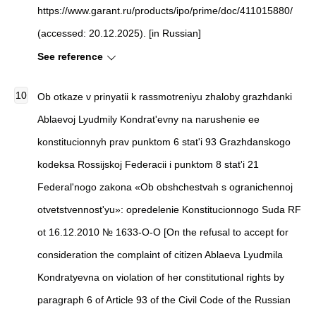
https://www.garant.ru/products/ipo/prime/doc/411015880/
(accessed: 20.12.2025). [in Russian]
See reference
Ob otkaze v prinyatii k rassmotreniyu zhaloby grazhdanki
Ablaevoj Lyudmily Kondrat'evny na narushenie ee
konstitucionnyh prav punktom 6 stat'i 93 Grazhdanskogo
kodeksa Rossijskoj Federacii i punktom 8 stat'i 21
Federal'nogo zakona «Ob obshchestvah s ogranichennoj
otvetstvennost'yu»: opredelenie Konstitucionnogo Suda RF
ot 16.12.2010 № 1633-O-O [On the refusal to accept for
consideration the complaint of citizen Ablaeva Lyudmila
Kondratyevna on violation of her constitutional rights by
paragraph 6 of Article 93 of the Civil Code of the Russian