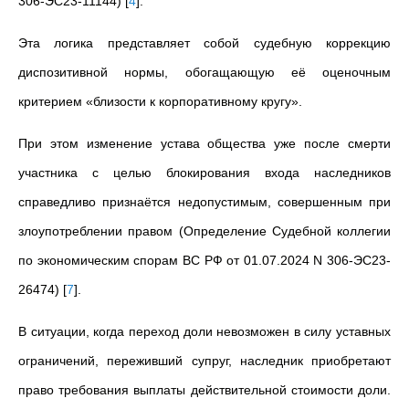
306-ЭС23-11144)
[
4
]
.
Эта логика представляет собой судебную коррекцию
диспозитивной нормы, обогащающую её оценочным
критерием «близости к корпоративному кругу».
При этом изменение устава общества уже после смерти
участника с целью блокирования входа наследников
справедливо признаётся недопустимым, совершенным при
злоупотреблении правом (Определение Судебной коллегии
по экономическим спорам ВС РФ от 01.07.2024 N 306-ЭС23-
26474)
[
7
]
.
В ситуации, когда переход доли невозможен в силу уставных
ограничений, переживший супруг, наследник приобретают
право требования выплаты действительной стоимости доли.