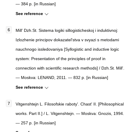
— 384 p. [in Russian]
See reference
Mill' Dzh.St.
Sistema logiki sillogisticheskoj i induktivnoj:
Izlozhenie principov dokazatel'stva v svyazi s metodami
nauchnogo issledovaniya
[
Syllogistic and inductive logic
system: Presentation of the principles of proof in
connection with scientific research methods
]
/ Dzh.St. Mill'.
— Moskva: LENAND, 2011. — 832 p. [in Russian]
See reference
Vitgenshtejn L.
Filosofskie raboty'. Chast' II.
[
Philosophical
works. Part II.
]
/ L. Vitgenshtejn. — Moskva: Gnozis, 1994.
— 257 p. [in Russian]