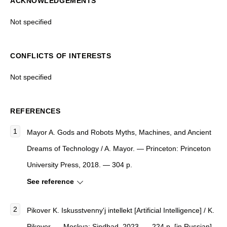
ACKNOWLEDGEMENTS
Not specified
CONFLICTS OF INTERESTS
Not specified
REFERENCES
Mayor A.
Gods and Robots Myths, Machines, and Ancient
Dreams of Technology
/ A. Mayor. — Princeton: Princeton
University Press, 2018. — 304 p.
See reference
Pikover K.
Iskusstvenny'j intellekt
[
Artificial Intelligence
]
/ K.
Pikover. — Moskva: Sindbad, 2023. — 224 p. [in Russian]