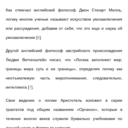
Как отмечал английский философ Джон Стюарт Милль,
логику многие ученые называют искусством умозаключения
или рассуждения, добавив от себя, что это еще и наука об
умозаключении
[
6
]
.
Другой английский философ австрийского происхождения
Людвиг Витгенштейн писал, что «Логика заполняет мир;
границы мира суть и ее границы», определяя логику как
неотъемлемую часть миропонимания, следовательно,
интеллекта
[
7
]
.
Свое видение о логике Аристотель изложил в серии
трактатов под общим названием «Органон», которые в
течение многих веков служили буквально учебниками по
данной науке и форме мышления.