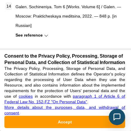
Galen. Sochineniya. Tom 6 [Works. Volume 6] / Galen. —
Moscow: Prakticheskaya meditsina, 2022. — 848 p. [in
Russian]
See reference
REVIEW
Consent to the Privacy Policy, Processing, Storage of
Personal Data, and Collection of Statistical Information
All articles are peer-reviewed. But the reviewer or the author of
The Privacy Policy, Processing, Storage of Personal Data, and
the article chose not to publish a review of this article in the
Collection of Statistical Information defines the Operator's policy
regarding the processing of User Data when they use the
public domain. The review can be provided to the competent
Resource, and also contains information about the implemented
authorities upon request.
requirements for the protection of Users' personal data and the
use of
cookies
in accordance with
paragraph 1 of Article 6 of
Federal Law No. 152-FZ "On Personal Data"
.
More details about the purposes, data, and withdrawal of
AUTHOR INFORMATION
consent
.
Argyngazin Galym Argyngazyevich
Accept