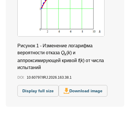
Рисунок 1 -
Изменение логарифма
вероятности отказа
Q
(
k
) и
k
аппроксимирующей кривой
f
(
k
) от числа
испытаний
DOI:
10.60797/IRJ.2026.163.38.1
Display full size
Download image