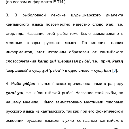
(
по словам информанта Е.Т.И.
).
3. В рыболовной лексике шурышкарского диалекта
хантыйского языка повсеместно известно слово
kari
,
т.е.
стерлядь. Название этой рыбы тоже было заимствовано в
местные говоры русского языка. По мнению наших
информантов, этот ихтионим образован от хантыйского
словосочетания
karaŋ χul
‘шершавая рыба’, т.е. прил.
karaŋ
‘шершавый’ и сущ.
χul
‘рыба’ > в одно слово – сущ.
kari
[
3
]
.
4. Рыба
pišjan
‘пыжьян’ также причислена нами к разряду
χanti χul
, т.е. к ‘хантыйской рыбе’. Название этой рыбы, по
нашему мнению, было заимствовано местными говорами
русского языка из хантыйского, так как при его фонетическом
освоении русским языком глухие согласные хантыйского