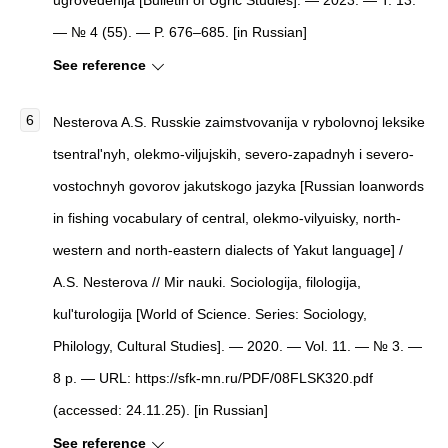
ugrovedenija [Bulletin of Ugric Studies]. — 2023. — Т. 13.
— № 4 (55). — P. 676–685. [in Russian]
See reference
Nesterova A.S. Russkie zaimstvovanija v rybolovnoj leksike
tsentral'nyh, olekmo-viljujskih, severo-zapadnyh i severo-
vostochnyh govorov jakutskogo jazyka [Russian loanwords
in fishing vocabulary of central, olekmo-vilyuisky, north-
western and north-eastern dialects of Yakut language] /
A.S. Nesterova // Mir nauki. Sociologija, filologija,
kul'turologija [World of Science. Series: Sociology,
Philology, Cultural Studies]. — 2020. — Vol. 11. — № 3. —
8 p. — URL: https://sfk-mn.ru/PDF/08FLSK320.pdf
(accessed: 24.11.25). [in Russian]
See reference