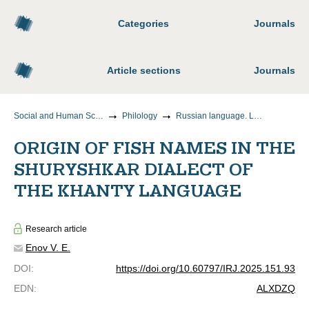
Categories
Journals
Article sections
Journals
Social and Human Sciences
Philology
Russian language. Languages of the peoples of Russia
ORIGIN OF FISH NAMES IN THE
SHURYSHKAR DIALECT OF
THE KHANTY LANGUAGE
Research article
Enov V. E.
DOI
:
https://doi.org/10.60797/IRJ.2025.151.93
EDN
:
ALXDZQ