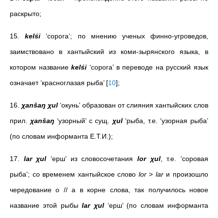
раскрыто;
15.
kelśi
‘сорога’; по мнению ученых финно-угроведов,
заимствовано в хантыйский из коми-зырянского языка, в
котором название
kelśi
‘сорога’ в переводе на русский язык
означает ‘красноглазая рыба’
[
10
]
;
16.
χanšaŋ χul
‘окунь’ образован от слияния хантыйских слов
прил.
χanšaŋ
‘узорный’ с сущ.
χul
‘рыба, т.е. ‘узорная рыба’
(
по словам информанта Е.Т.И.
);
17.
lar χul
‘ерш’ из словосочетания
lor χul
, т.е. ‘соровая
рыба’; со временем хантыйское слово
lor
>
lar
и произошло
чередование о // а в корне слова, так получилось новое
название этой рыбы
lar χul
‘ерш’ (
по словам информанта