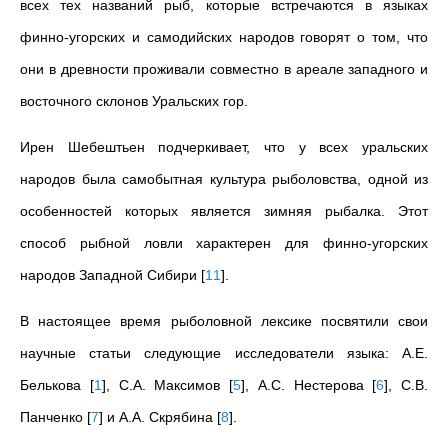
всех тех названий рыб, которые встречаются в языках
финно-угорских и самодийских народов говорят о том, что
они в древности проживали совместно в ареале западного и
восточного склонов Уральских гор.
Ирен Шебештьен подчеркивает, что у всех уральских
народов была самобытная культура рыболовства, одной из
особенностей которых является зимняя рыбалка. Этот
способ рыбной ловли характерен для финно-угорских
народов Западной Сибири
[
11
]
.
В настоящее время рыболовной лексике посвятили свои
научные статьи следующие исследователи языка: А.Е.
Белькова
[
1
]
, С.А. Максимов
[
5
]
, А.С. Нестерова
[
6
]
, С.В.
Панченко
[
7
]
и А.А. Скрябина
[
8
]
.