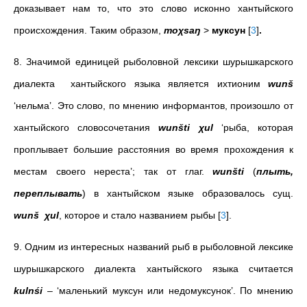
доказывает нам то, что это слово исконно хантыйского
происхождения. Таким образом,
moχsaŋ
>
муксун
[
3
]
.
8. Значимой единицей рыболовной лексики шурышкарского
диалекта хантыйского языка является ихтионим
wunš
‘нельма’. Это слово, по мнению информантов, произошло от
хантыйского словосочетания
wunšti
χul
‘рыба, которая
проплывает большие расстояния во время прохождения к
местам своего нереста’; так от глаг.
wunšti
(
плыть,
переплывать
) в хантыйском языке образовалось сущ.
wunš χul
, которое и стало названием рыбы
[
3
]
.
9. Одним из интересных названий рыб в рыболовной лексике
шурышкарского диалекта хантыйского языка считается
kulnśi
– ‘маленький муксун или недомуксунок’. По мнению