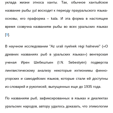
уклада жизни этноса ханты. Так, обычное хантыйское
название рыбы χul восходит к периоду прауральского языка-
основы, его праформа – kala. И эта форма в настоящее
время созвучна названиям рыбы во всех уральских языках
[
9
]
.
В научном исследовании "Az urali nyelvek rėgi halnevei" («О
древних названиях рыб в уральских языках») венгерская
ученая Ирен Шебештьен (I.N. Sebestyėn) подвергла
лингвистическому анализу некоторые ихтионимы финно-
угорских и самодийских языков, которые стали ей доступны
из словарей и рукописей, выпущенных еще до 1935 года.
По названиям рыб, зафиксированных в языках и диалектах
уральских народов, автору удалось доказать, что этимологии