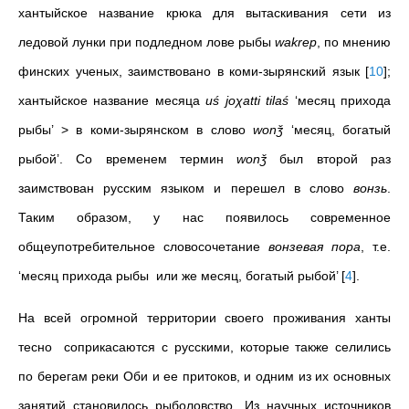
хантыйское название крюка для вытаскивания сети из
ледовой лунки при подледном лове рыбы
wakrep
, по мнению
финских ученых, заимствовано в коми-зырянский язык
[
10
]
;
хантыйское название месяца
uś joχatti tilaś
‘месяц прихода
рыбы’ > в коми-зырянском в слово
wonǯ
‘месяц, богатый
рыбой’. Со временем термин
wonǯ
был второй раз
заимствован русским языком и перешел в слово
вонзь
.
Таким образом, у нас появилось современное
общеупотребительное словосочетание
вонзевая пора
, т.е.
‘месяц прихода рыбы или же месяц, богатый рыбой’
[
4
]
.
На всей огромной территории своего проживания ханты
тесно соприкасаются с русскими, которые также селились
по берегам реки Оби и ее притоков, и одним из их основных
занятий становилось рыболовство. Из научных источников