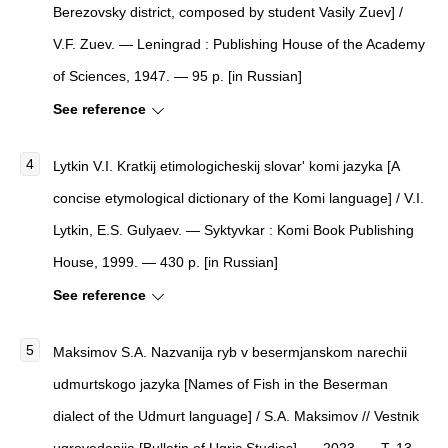
Berezovsky district, composed by student Vasily Zuev] /
V.F. Zuev. — Leningrad : Publishing House of the Academy
of Sciences, 1947. — 95 p. [in Russian]
See reference
Lytkin V.I. Kratkij etimologicheskij slovar' komi jazyka [A
concise etymological dictionary of the Komi language] / V.I.
Lytkin, E.S. Gulyaev. — Syktyvkar : Komi Book Publishing
House, 1999. — 430 p. [in Russian]
See reference
Maksimov S.A. Nazvanija ryb v besermjanskom narechii
udmurtskogo jazyka [Names of Fish in the Beserman
dialect of the Udmurt language] / S.A. Maksimov // Vestnik