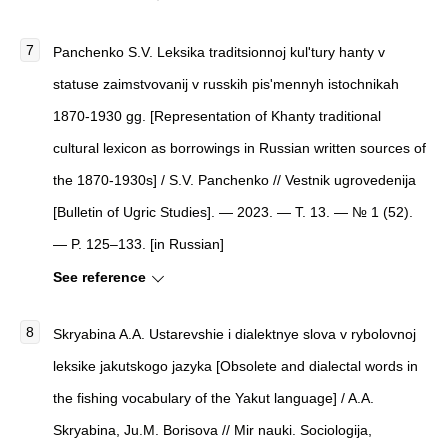
Panchenko S.V. Leksika traditsionnoj kul'tury hanty v
statuse zaimstvovanij v russkih pis'mennyh istochnikah
1870-1930 gg. [Representation of Khanty traditional
cultural lexicon as borrowings in Russian written sources of
the 1870-1930s] / S.V. Panchenko // Vestnik ugrovedenija
[Bulletin of Ugric Studies]. — 2023. — Т. 13. — № 1 (52).
— P. 125–133. [in Russian]
See reference
Skryabina A.A. Ustarevshie i dialektnye slova v rybolovnoj
leksike jakutskogo jazyka [Obsolete and dialectal words in
the fishing vocabulary of the Yakut language] / A.A.
Skryabina, Ju.M. Borisova // Mir nauki. Sociologija,