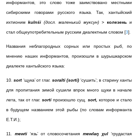
информантов, это слово тоже заимствовано местными
сибирскими говорами русского языка. Так, хантыйский
ихтионим
kulnśi
(досл. маленький муксун)
>
колезень
и
стал общеупотребительным русским диалектным словом
[
3
]
.
Названия неблагородных сорных или простых рыб, по
мнению наших информантов, произошли в шурышкарском
диалекте хантыйского языка:
10.
sort
‘щука’ от глаг.
soralti (sorti)
‘сушить’; в старину ханты
для пропитания зимой сушили впрок много щуки в начале
лета, так от глаг.
sorti
произошло сущ.
sort,
которое и стало
в будущем названием этой рыбы (
по словам информанта
Е.Т.И.
);
11.
mewti
‘язь’ от словосочетания
mewlaŋ χul
‘грудастая