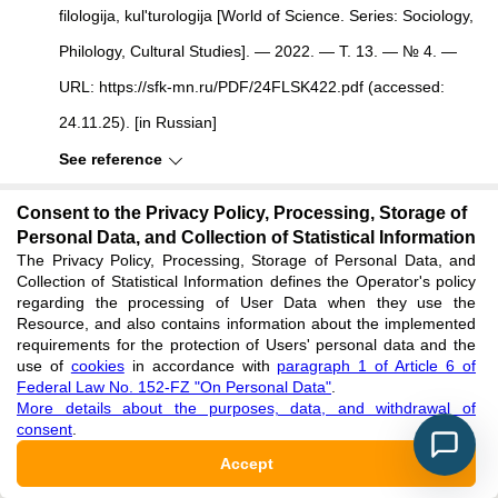
filologija, kul'turologija [World of Science. Series: Sociology,
Philology, Cultural Studies]. — 2022. — Т. 13. — № 4. —
URL: https://sfk-mn.ru/PDF/24FLSK422.pdf (accessed:
24.11.25). [in Russian]
See reference
Consent to the Privacy Policy, Processing, Storage of
Redei K. Uralisches Etymologisches Wörterbuch [Uralic
Personal Data, and Collection of Statistical Information
Etymological Dictionary] / K. Redei. — Budapest :
The Privacy Policy, Processing, Storage of Personal Data, and
Collection of Statistical Information defines the Operator's policy
Academics Ciado, 1991. — 906 p. [in German]
regarding the processing of User Data when they use the
Resource, and also contains information about the implemented
See reference
requirements for the protection of Users' personal data and the
use of
cookies
in accordance with
paragraph 1 of Article 6 of
Federal Law No. 152-FZ "On Personal Data"
.
Toivonen, Y. H. Über die syrjanischen Lohnwörter im
More details about the purposes, data, and withdrawal of
consent
Ostjakschen [On the Syriac borrowings in Eastern Yakic] /
.
Accept
Y.H. Toivonen // Finnisch-Ugrische Forschungen [Finno-