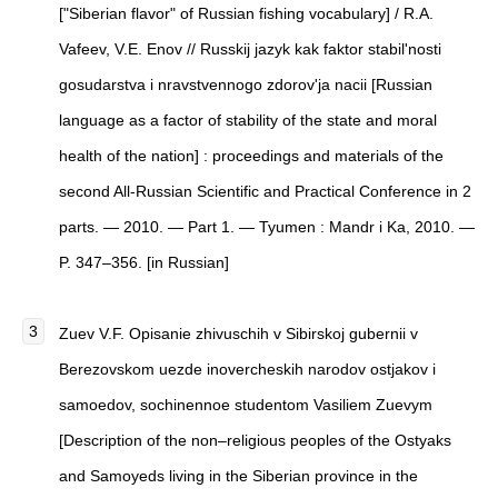
["Siberian flavor" of Russian fishing vocabulary] / R.A.
Vafeev, V.E. Enov // Russkij jazyk kak faktor stabil'nosti
gosudarstva i nravstvennogo zdorov'ja nacii [Russian
language as a factor of stability of the state and moral
health of the nation] : proceedings and materials of the
second All-Russian Scientific and Practical Conference in 2
parts. — 2010. — Part 1. — Tyumen : Mandr i Ka, 2010. —
P. 347–356. [in Russian]
Zuev V.F. Opisanie zhivuschih v Sibirskoj gubernii v
Berezovskom uezde inovercheskih narodov ostjakov i
samoedov, sochinennoe studentom Vasiliem Zuevym
[Description of the non–religious peoples of the Ostyaks
and Samoyeds living in the Siberian province in the