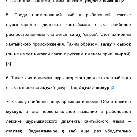
языка стали звонкими, таким образом,
pišjan
>
пыжьян
[3].
5. Среди наименований рыб в рыболовной лексике
шурышкарского диалекта хантыйского языка наиболее
распространенным считается
saraχ
‘сырок’. Этот ихтионим
хантыйского происхождения. Таким образом,
saraχ
>
сырок
(он не имеет никакой связи с русским именем прил.
сырой
)
[
3
]
.
6. Также к ихтионимам шурышкарского диалекта хантыйского
языка относится
śoχar
‘щокур’. Так,
śoχar
>
щокур
[
3
]
.
7. К числу наиболее популярных ихтионимов Оби относится
муксун,
а его первоначальное название в рыболовной
лексике шурышкарского диалекта хантыйского языка –
moχsaŋ
. Заднеязычное
ŋ
(
нг
)
еще
раз
убедительно