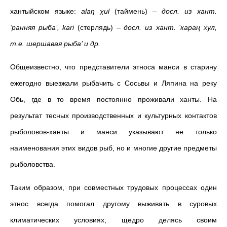
хантыйском языке:
alaŋ χul
(таймень) –
досл. из хант.
‘ранняя рыба’, kari
(стерлядь) –
досл. из хант. ‘караң хул,
т.е. шершавая рыба’ и др.
Общеизвестно, что представители этноса манси в старину
ежегодно выезжали рыбачить с Сосьвы и Ляпина на реку
Обь, где в то время постоянно проживали ханты. На
результат тесных производственных и культурных контактов
рыболовов-ханты и манси указывают не только
наименования этих видов рыб, но и многие другие предметы
рыболовства.
Таким образом, при совместных трудовых процессах один
этнос всегда помогал другому выживать в суровых
климатических условиях, щедро делясь своим