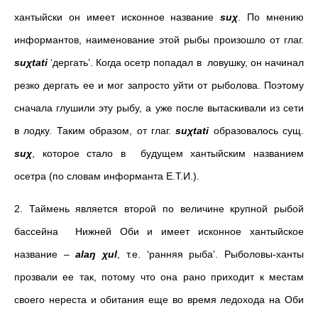
хантыйски он имеет исконное название
suχ
. По мнению
информантов, наименование этой рыбы произошло от глаг.
suχtati
‘дергать’. Когда осетр попадал в ловушку, он начинал
резко дергать ее и мог запросто уйти от рыболова. Поэтому
сначала глушили эту рыбу, а уже после вытаскивали из сети
в лодку. Таким образом, от глаг.
suχtati
образовалось сущ.
suχ
, которое стало в будущем хантыйским названием
осетра (
по словам информанта Е.Т.И.
).
2. Таймень является второй по величине крупной рыбой
бассейна Нижней Оби и имеет исконное хантыйское
название –
alaŋ χul
, т.е. ‘ранняя рыба’. Рыболовы-ханты
прозвали ее так, потому что она рано приходит к местам
своего нереста и обитания еще во время ледохода на Оби