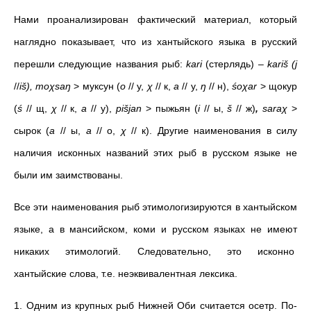
Нами проанализирован фактический материал, который
наглядно показывает, что из хантыйского языка в русский
перешли следующие названия рыб:
kari
(стерлядь) –
kariš (j
//
iš),
moχsaŋ
> муксун (
o
// у,
χ
// к,
a
// у,
ŋ
// н),
śoχar
> щокур
(
ś
// щ,
χ
// к,
a
// у),
pišjan
> пыжьян (
i
// ы,
š
// ж)
,
saraχ
>
сырок (
a
// ы,
a
// о,
χ
// к). Другие наименования в силу
наличия исконных названий этих рыб в русском языке не
были им заимствованы.
Все эти наименования рыб этимологизируются в хантыйском
языке, а в мансийском, коми и русском языках не имеют
никаких этимологий. Следовательно, это исконно
хантыйские слова, т.е. неэквивалентная лексика.
1. Одним из крупных рыб Нижней Оби считается осетр. По-