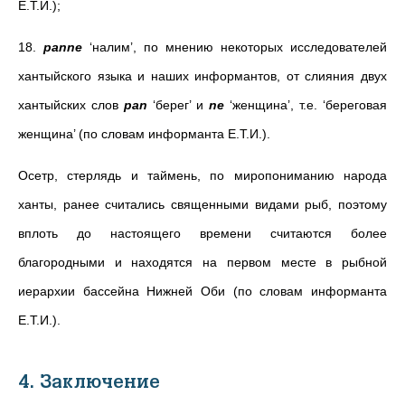
Е.Т.И.
);
18.
panne
‘налим’, по мнению некоторых исследователей
хантыйского языка и наших информантов, от слияния двух
хантыйских слов
pan
‘берег’ и
ne
‘женщина’, т.е. ‘береговая
женщина’ (
по словам информанта Е.Т.И.
).
Осетр, стерлядь и таймень, по миропониманию народа
ханты, ранее считались священными видами рыб, поэтому
вплоть до настоящего времени считаются более
благородными и находятся на первом месте в рыбной
иерархии бассейна Нижней Оби (
по словам информанта
Е.Т.И.
).
4. Заключение