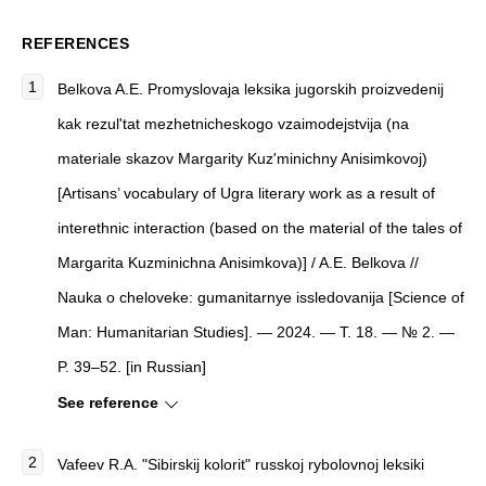
REFERENCES
Belkova A.E. Promyslovaja leksika jugorskih proizvedenij
kak rezul'tat mezhetnicheskogo vzaimodejstvija (na
materiale skazov Margarity Kuz'minichny Anisimkovoj)
[Artisans’ vocabulary of Ugra literary work as a result of
interethnic interaction (based on the material of the tales of
Margarita Kuzminichna Anisimkova)] / A.E. Belkova //
Nauka o cheloveke: gumanitarnye issledovanija [Science of
Man: Humanitarian Studies]. — 2024. — Т. 18. — № 2. —
P. 39–52. [in Russian]
See reference
Vafeev R.A. "Sibirskij kolorit" russkoj rybolovnoj leksiki