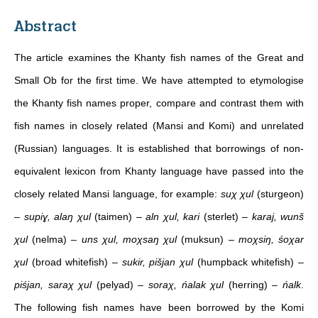
Abstract
The article examines the Khanty fish names of the Great and
Small Ob for the first time. We have attempted to etymologise
the Khanty fish names proper, compare and contrast them with
fish names in closely related (Mansi and Komi) and unrelated
(Russian) languages. It is established that borrowings of non-
equivalent lexicon from Khanty language have passed into the
closely related Mansi language, for example:
suχ χul
(sturgeon)
–
supiɣ, alaŋ χul
(taimen) –
aln χul, kari
(sterlet) –
karaj, wunš
χul
(nelma) –
uns χul, moχsaŋ χul
(muksun) –
moχsiŋ, śoχar
χul
(broad whitefish) –
sukir, pišjan χul
(humpback whitefish) –
piśjan, saraχ χul
(pelyad) –
soraχ, ńalak χul
(herring) –
ńalk
.
The following fish names have been borrowed by the Komi