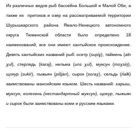
Из различных видов рыб бассейна Большой и Малой Оби, а
также их притоков и озер на рассматриваемой территории
Шурышкарского района Ямало-Ненецкого автономного
округа Тюменской области было определено 18
наименований, все они имеют хантыйское происхождение.
Девять хантыйских названий рыб: осетр (
supiɣ
), таймень (
aln
χul
), стерлядь (
karaj
), нельма (
uns χul
), муксун (
moχsiŋ
),
щокур (
sukir
), пыжьян (
pišjan
), сырок (
soraχ
), сельдь (
ńalk
)
заимствованы мансийским языком. Шесть названий:
карыш,
муксун, колезень (нестандартный муксун), щокур
,
пыжьян
и сырок
были заимствованы коми и русским языками.