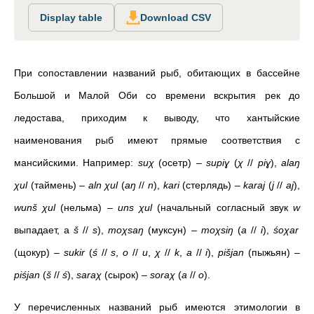
Display table
Download CSV
При сопоставлении названий рыб, обитающих в бассейне
Большой и Малой Оби со времени вскрытия рек до
ледостава, приходим к выводу, что хантыйские
наименования рыб имеют прямые соответствия с
мансийскими. Например:
suχ
(осетр) –
supiɣ
(
χ
//
piɣ
),
alaŋ
χul
(таймень) –
aln χul
(
aŋ
//
n
),
kari
(стерлядь) –
karaj
(
j
//
aj
),
wunš χul
(нельма) –
uns χul
(начальный согласный звук
w
выпадает, а
š
//
s
),
moχsaŋ
(муксун) –
moχsiŋ
(
a
//
i
),
śoχar
(щокур) –
sukir
(
ś
//
s
,
o
//
u
,
χ
//
k
,
a
//
i
),
pišjan
(пыжьян) –
piśjan
(
š
//
ś
),
saraχ
(сырок) –
soraχ
(
a
//
o
).
У перечисленных названий рыб имеются этимологии в