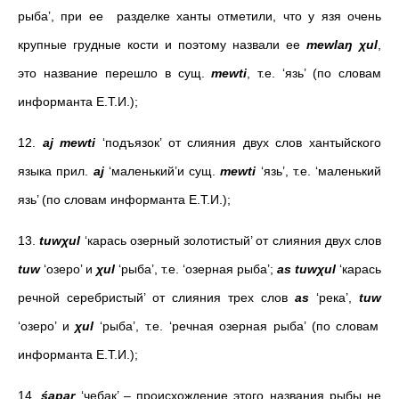
рыба’, при ее разделке ханты отметили, что у язя очень
крупные грудные кости и поэтому назвали ее
mewlaŋ χul
,
это название перешло в сущ.
mewti
, т.е. ‘язь’ (
по словам
информанта Е.Т.И.
);
12.
aj mewti
‘подъязок’ от слияния двух слов хантыйского
языка прил.
aj
‘маленький’и сущ.
mewti
‘язь’, т.е. ‘маленький
язь’ (
по словам информанта Е.Т.И.
);
13.
tuwχul
‘карась озерный золотистый’ от слияния двух слов
tuw
‘озеро’ и
χul
‘рыба’, т.е. ‘озерная рыба’;
as tuwχul
‘карась
речной серебристый’ от слияния трех слов
as
‘река’,
tuw
‘озеро’ и
χul
‘рыба’, т.е. ‘речная озерная рыба’ (
по словам
информанта Е.Т.И.
);
14.
śapar
‘чебак’ – происхождение этого названия рыбы не