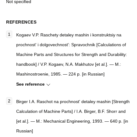
Not specified
REFERENCES
Kogaev V.P. Raschety detaley mashin i konstruktsiy na
prochnost' i dolgovechnost': Spravochnik [Calculations of
Machine Parts and Structures for Strength and Durability:
handbook] / V.P. Kogaev, N.A. Makhutov [et al.]. — M.:
Mashinostroenie, 1985. — 224 p. [in Russian]
See reference
Birger I.A. Raschot na prochnost' detaley mashin [Strength
Calculation of Machine Parts] / I.A. Birger, B.F. Shorr and
[et al.]. — M.: Mechanical Engineering, 1993. — 640 p. [in
Russian]