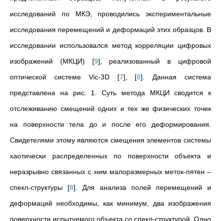
исследований по МКЭ, проводились экспериментальные
исследования перемещений и деформаций этих образцов. В
исследовании использовался метод корреляции цифровых
изображений (МКЦИ)
[
9
]
, реализованный в цифровой
оптической системе Vic-3D
[
7
]
,
[
8
]
. Данная система
представлена на рис. 1. Суть метода МКЦИ сводится к
отслежи­ванию смещений одних и тех же физических точек
на поверхности тела до и после его де­формирования.
Свидетелями этому являются смещения элементов системы
хаотически распределенных по поверхности объекта и
неразрывно связанных с ним малоразмерных меток-пятен –
спекл-структуры
[
8
]
. Для анализа полей перемещений и
деформаций необходимы, как минимум, два изображения
по­верхности испытуемого объекта со спекл-структурой. Од­но