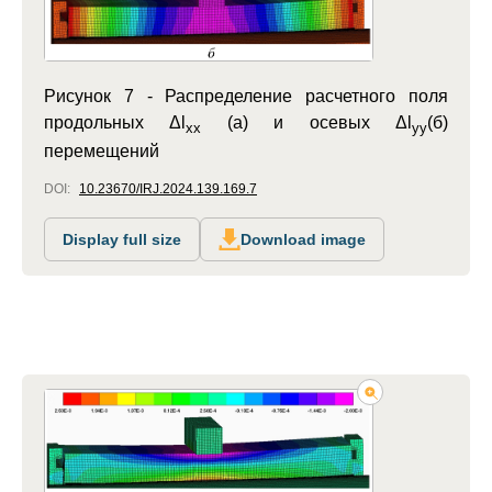
Рисунок 7 -
Распределение расчетного поля
продольных Δl
(а) и осевых Δl
(б)
xx
yy
перемещений
DOI:
10.23670/IRJ.2024.139.169.7
Display full size
Download image