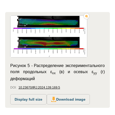
Рисунок 5 -
Распределение экспериментального
поля продольных ε
(в) и осевых ε
(г)
xx
yy
деформаций
DOI:
10.23670/IRJ.2024.139.169.5
Display full size
Download image