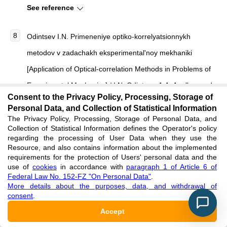
See reference
Odintsev I.N. Primeneniye optiko-korrelyatsionnykh
metodov v zadachakh eksperimental'noy mekhaniki
[Application of Optical-correlation Methods in Problems of
Experimental Mechanics] / I.N. Odintsev, A.A. Apalkov and
Consent to the Privacy Policy, Processing, Storage of
[et al.]. // Progressivnyye tekhnologii i sistemy
Personal Data, and Collection of Statistical Information
mashinostroyeniya [Progressive Technologies and
The Privacy Policy, Processing, Storage of Personal Data, and
Collection of Statistical Information defines the Operator's policy
Mechanical Engineering Systems]. — 2015. — No. 1 (51).
regarding the processing of User Data when they use the
Resource, and also contains information about the implemented
— p. 152-160. [in Russian]
requirements for the protection of Users' personal data and the
use of
cookies
in accordance with
paragraph 1 of Article 6 of
See reference
Federal Law No. 152-FZ "On Personal Data"
.
More details about the purposes, data, and withdrawal of
consent
.
Sutton M.A. Image Correlation for Shape, Motion and
Accept
Deformation Measurements / M.A. Sutton, J.-J. Orteu and