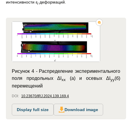
интенсивности ε
деформаций.
i
Рисунок 4 -
Распределение экспериментального
поля продольных Δl
(а) и осевых Δl
(б)
xx
yy
перемещений
DOI:
10.23670/IRJ.2024.139.169.4
Display full size
Download image