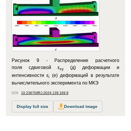
Рисунок 9 -
Распределение расчетного
поля сдвиговой ε
(д) деформации и
xy
интенсивности ε
(е) деформаций в результате
i
вычислительного эксперимента по МКЭ
DOI:
10.23670/IRJ.2024.139.169.9
Display full size
Download image