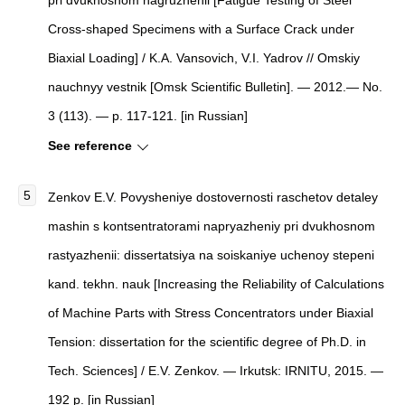
pri dvukhosnom nagruzhenii [Fatigue Testing of Steel
Cross-shaped Specimens with a Surface Crack under
Biaxial Loading] / K.A. Vansovich, V.I. Yadrov // Omskiy
nauchnyy vestnik [Omsk Scientific Bulletin]. — 2012.— No.
3 (113). — p. 117-121. [in Russian]
See reference
Zenkov E.V. Povysheniye dostovernosti raschetov detaley
mashin s kontsentratorami napryazheniy pri dvukhosnom
rastyazhenii: dissertatsiya na soiskaniye uchenoy stepeni
kand. tekhn. nauk [Increasing the Reliability of Calculations
of Machine Parts with Stress Concentrators under Biaxial
Tension: dissertation for the scientific degree of Ph.D. in
Tech. Sciences] / E.V. Zenkov. — Irkutsk: IRNITU, 2015. —
192 p. [in Russian]