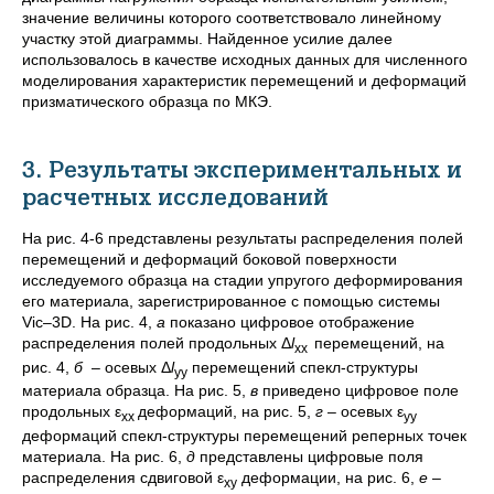
значение величины которого соответствовало линейному
участку этой диаграммы. Найденное усилие далее
использовалось в качестве исходных данных для численного
моделирования характеристик перемещений и деформаций
призматического образца по МКЭ.
3. Результаты экспериментальных и
расчетных исследований
На рис. 4-6 представлены результаты распределения полей
перемещений и деформаций боковой поверхности
исследуемого образца на стадии упругого деформирования
его материала, зарегистрированное с помощью системы
Vic–3D. На рис. 4,
а
показано цифровое отображение
распределения полей продольных Δ
l
перемещений, на
xx
рис. 4,
б
– осевых Δ
l
перемещений спекл-структуры
yy
материала образца. На рис. 5,
в
приведено цифровое поле
продольных ε
деформаций, на рис. 5,
г
– осевых ε
xx
yy
деформаций спекл-структуры перемещений реперных точек
материала. На рис. 6,
д
представлены цифровые поля
распределения сдвиговой ε
деформации, на рис. 6,
е
–
xy