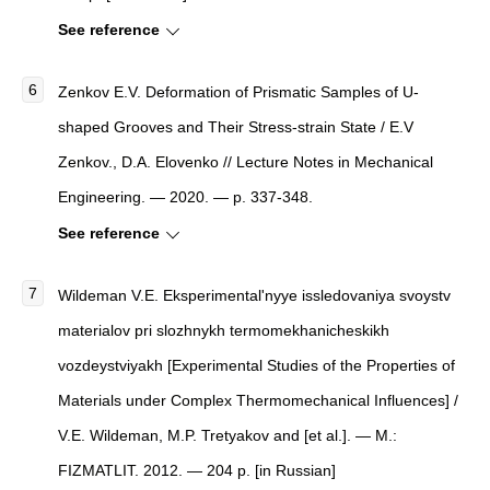
See reference
Zenkov E.V. Deformation of Prismatic Samples of U-
shaped Grooves and Their Stress-strain State / E.V
Zenkov., D.A. Elovenko // Lecture Notes in Mechanical
Engineering. — 2020. — p. 337-348.
See reference
Wildeman V.E. Eksperimental'nyye issledovaniya svoystv
materialov pri slozhnykh termomekhanicheskikh
vozdeystviyakh [Experimental Studies of the Properties of
Materials under Complex Thermomechanical Influences] /
V.E. Wildeman, M.P. Tretyakov and [et al.]. — M.:
FIZMATLIT. 2012. — 204 p. [in Russian]