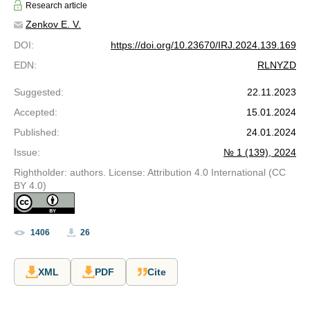
Research article
Zenkov E. V.
DOI
:
https://doi.org/10.23670/IRJ.2024.139.169
EDN
:
RLNYZD
Suggested
:
22.11.2023
Accepted
:
15.01.2024
Published
:
24.01.2024
Issue
:
№ 1 (139), 2024
Rightholder: authors. License: Attribution 4.0 International (CC
BY 4.0)
1406
26
XML
PDF
Cite