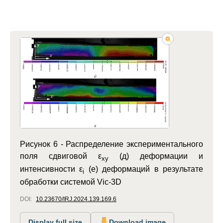
Рисунок 6 -
Распределение экспериментального
поля сдвиговой ε
(д) деформации и
xy
интенсивности ε
(е) деформаций в результате
i
обработки системой Vic-3D
DOI:
10.23670/IRJ.2024.139.169.6
Display full size
Download image