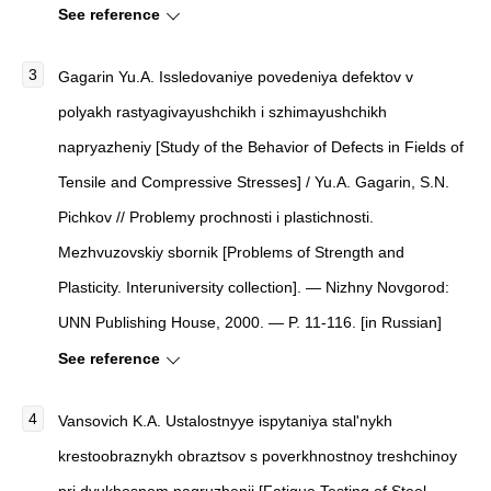
See reference
Gagarin Yu.A. Issledovaniye povedeniya defektov v
polyakh rastyagivayushchikh i szhimayushchikh
napryazheniy [Study of the Behavior of Defects in Fields of
Tensile and Compressive Stresses] / Yu.A. Gagarin, S.N.
Pichkov // Problemy prochnosti i plastichnosti.
Mezhvuzovskiy sbornik [Problems of Strength and
Plasticity. Interuniversity collection]. — Nizhny Novgorod:
UNN Publishing House, 2000. — P. 11-116. [in Russian]
See reference
Vansovich K.A. Ustalostnyye ispytaniya stal'nykh
krestoobraznykh obraztsov s poverkhnostnoy treshchinoy