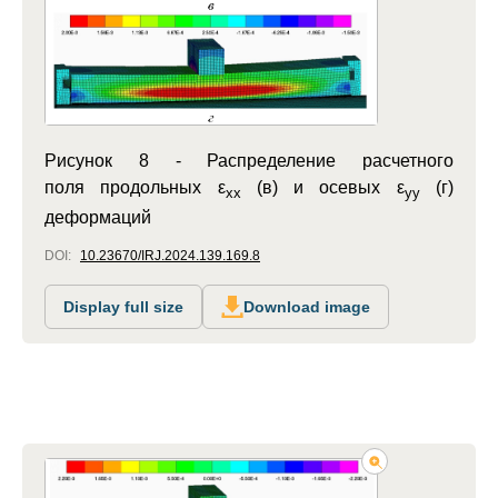
Рисунок 8 -
Распределение расчетного
поля продольных ε
(в) и осевых ε
(г)
xx
yy
деформаций
DOI:
10.23670/IRJ.2024.139.169.8
Display full size
Download image