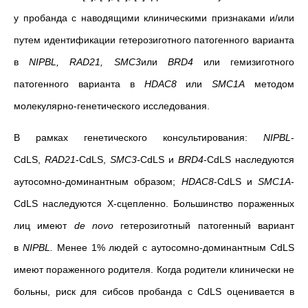
у пробанда с наводящими клиническими признаками и/или
путем идентификации гетерозиготного патогенного варианта
в
NIPBL
,
RAD
21,
SMC
3
или
BRD
4
или гемизиготного
патогенного варианта в
HDAC
8
или
SMC
1
A
методом
молекулярно-генетического исследования.
В рамках генетического консультирования:
NIPBL
-
CdLS,
RAD
21
-CdLS,
SMC
3-
CdLS и
BRD
4
-CdLS наследуются
аутосомно-доминантным образом;
HDAC
8
-CdLS и
SMC
1
A
-
CdLS наследуются X-сцепленно. Большинство пораженных
лиц имеют
de
novo
гетерозиготный патогенный вариант
в
NIPBL
.
Менее 1% людей с аутосомно-доминантным CdLS
имеют пораженного родителя. Когда родители клинически не
больны, риск для сибсов пробанда с CdLS оценивается в