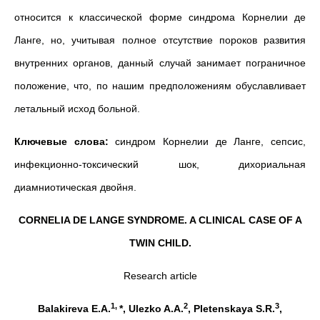
относится к классической форме синдрома Корнелии де
Ланге, но, учитывая полное отсутствие пороков развития
внутренних органов, данный случай занимает пограничное
положение, что, по нашим предположениям обуславливает
летальный исход больной.
Ключевые слова:
синдром Корнелии де Ланге, сепсис,
инфекционно-токсический шок, дихориальная
диамниотическая двойня.
CORNELIA DE LANGE SYNDROME. A CLINICAL CASE OF A
TWIN CHILD.
Research article
1,
2
3
Balakireva E.A.
*, Ulezko A.A.
, Pletenskaya S.R.
,