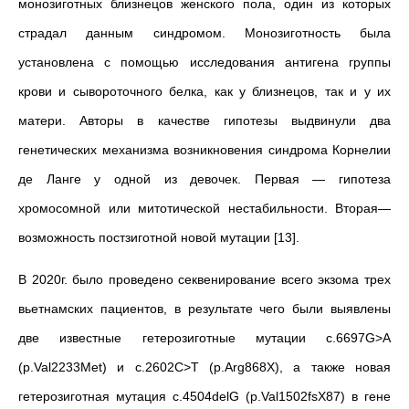
монозиготных близнецов женского пола, один из которых
страдал данным синдромом. Монозиготность была
установлена с помощью исследования антигена группы
крови и сывороточного белка, как у близнецов, так и у их
матери. Авторы в качестве гипотезы выдвинули два
генетических механизма возникновения синдрома Корнелии
де Ланге у одной из девочек. Первая — гипотеза
хромосомной или митотической нестабильности. Вторая—
возможность постзиготной новой мутации [13].
В 2020г. было проведено секвенирование всего экзома трех
вьетнамских пациентов, в результате чего были выявлены
две известные гетерозиготные мутации c.6697G>A
(p.Val2233Met) и c.2602C>T (p.Arg868X), а также новая
гетерозиготная мутация c.4504delG (p.Val1502fsX87) в гене