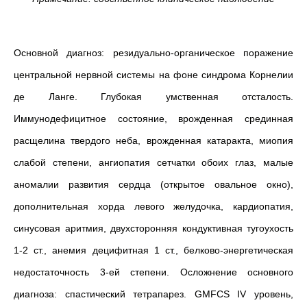
Основной диагноз: резидуально-органическое поражение
центральной нервной системы на фоне синдрома Корнелии
де Ланге. Глубокая умственная отсталость.
Иммунодефицитное состояние, врожденная срединная
расщелина твердого неба, врожденная катаракта, миопия
слабой степени, ангиопатия сетчатки обоих глаз, малые
аномалии развития сердца (открытое овальное окно),
дополнительная хорда левого желудочка, кардиопатия,
синусовая аритмия, двухсторонняя кондуктивная тугоухость
1-2 ст., анемия децифитная 1 ст., белково-энергетическая
недостаточность 3-ей степени. Осложнение основного
диагноза: спастический тетрапарез. GMFCS IV уровень,