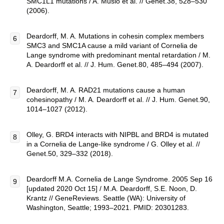
SMC1L1 mutations / A. Musio et al. // Genet.38, 528–530
(2006).
Deardorff, M. A. Mutations in cohesin complex members
SMC3 and SMC1A cause a mild variant of Cornelia de
Lange syndrome with predominant mental retardation / M.
A. Deardorff et al. // J. Hum. Genet.80, 485–494 (2007).
Deardorff, M. A. RAD21 mutations cause a human
cohesinopathy / M. A. Deardorff et al. // J. Hum. Genet.90,
1014–1027 (2012).
Olley, G. BRD4 interacts with NIPBL and BRD4 is mutated
in a Cornelia de Lange-like syndrome / G. Olley et al. //
Genet.50, 329–332 (2018).
Deardorff M.A. Cornelia de Lange Syndrome. 2005 Sep 16
[updated 2020 Oct 15] / M.A. Deardorff, S.E. Noon, D.
Krantz // GeneReviews. Seattle (WA): University of
Washington, Seattle; 1993–2021. PMID: 20301283.