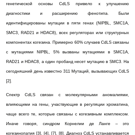
генетической основы CdLS привело к улучшению
диагностики и расширению фенотипа. Были
идентифицированы мутации в пяти генах (NIPBL, SMC1A,
SMC3, RAD21 и HDAC8), всех регуляторах или структурных
компонентах когезина. Примерно 60% случаев CdLS связаны
с мутациями NIPBL, 5% вызваны мутациями в SMC1A,
RAD21 и HDAC8, а один пробанд несет мутацию в SMC3. На
сегодняшний день известно 311 Мутаций, вызывающих CdLS
[2].
Спектр CdLS связан с молекулярными аномалиями,
влияющими на гены, участвующие в регуляции хроматина,
чаще всего те, которые связаны с когезивным комплексом.
Иначе говоря, синдром Корнелии де Ланге – это
когезинопатия [3], [4], [7], [8]. Диагноз CdLS устанавливается