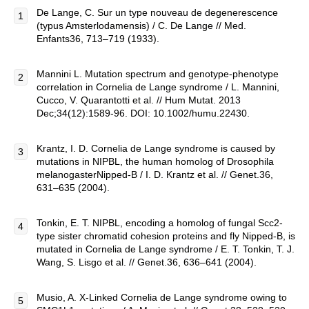
De Lange, C. Sur un type nouveau de degenerescence
(typus Amsterlodamensis) / C. De Lange // Med.
Enfants36, 713–719 (1933).
Mannini L. Mutation spectrum and genotype-phenotype
correlation in Cornelia de Lange syndrome / L. Mannini,
Cucco, V. Quarantotti et al. // Hum Mutat. 2013
Dec;34(12):1589-96. DOI: 10.1002/humu.22430.
Krantz, I. D. Cornelia de Lange syndrome is caused by
mutations in NIPBL, the human homolog of Drosophila
melanogasterNipped-B / I. D. Krantz et al. // Genet.36,
631–635 (2004).
Tonkin, E. T. NIPBL, encoding a homolog of fungal Scc2-
type sister chromatid cohesion proteins and fly Nipped-B, is
mutated in Cornelia de Lange syndrome / E. T. Tonkin, T. J.
Wang, S. Lisgo et al. // Genet.36, 636–641 (2004).
Musio, A. X-Linked Cornelia de Lange syndrome owing to