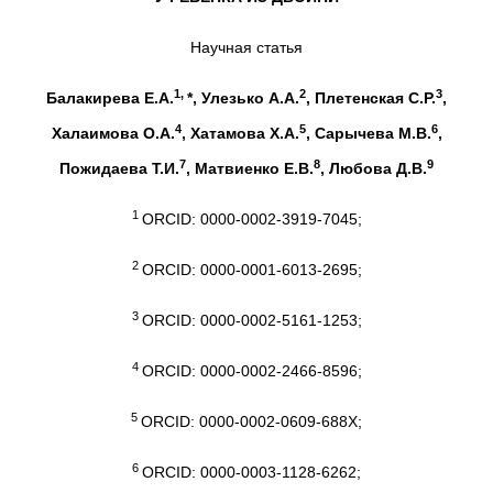
Научная статья
1,
2
3
Балакирева Е.А.
*, Улезько А.А.
, Плетенская С.Р.
,
4
5
6
Халаимова О.А.
, Хатамова Х.А.
, Сарычева М.В.
,
7
8
9
Пожидаева Т.И.
, Матвиенко Е.В.
, Любова Д.В.
1
ORCID: 0000-0002-3919-7045;
2
ORCID: 0000-0001-6013-2695;
3
ORCID: 0000-0002-5161-1253;
4
ORCID: 0000-0002-2466-8596;
5
ORCID: 0000-0002-0609-688X;
6
ORCID: 0000-0003-1128-6262;