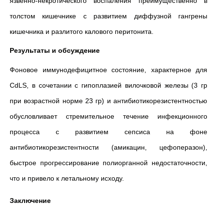
язвенно-некротического воспаления преимущественно в
толстом кишечнике с развитием диффузной гангрены
кишечника и разлитого калового перитонита.
Результаты и обсуждение
Фоновое иммунодефицитное состояние, характерное для
CdLS, в сочетании с гипоплазией вилочковой железы (3 гр
при возрастной норме 23 гр) и антибиотикорезистентностью
обусловливает стремительное течение инфекционного
процесса с развитием сепсиса на фоне
антибиотикорезистентности (амикацин, цефоперазон),
быстрое прогрессирование полиорганной недостаточности,
что и привело к летальному исходу.
Заключение