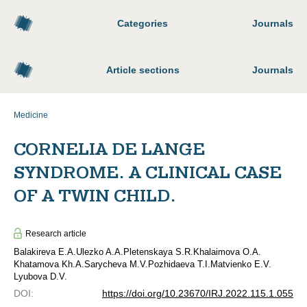
Categories
Journals
Article sections
Journals
Medicine
CORNELIA DE LANGE
SYNDROME. A CLINICAL CASE
OF A TWIN CHILD.
Research article
Balakireva E.A.
Ulezko A.A.
Pletenskaya S.R.
Khalaimova O.A.
Khatamova Kh.A.
Sarycheva M.V.
Pozhidaeva T.I.
Matvienko E.V.
Lyubova D.V.
DOI
:
https://doi.org/10.23670/IRJ.2022.115.1.055