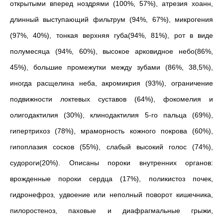
открытыми вперед ноздрями (100%, 57%), атрезия хоанн,
длинный выступающий фильтрум (94%, 67%), микрогения
(97%, 40%), тонкая верхняя губа(94%, 81%), рот в виде
полумесяца (94%, 60%), высокое арковидное небо(86%,
45%), большие промежутки между зубами (86%, 38,5%),
иногда расщелина неба, акромикрия (93%), ограничение
подвижности локтевых суставов (64%), фокомелия и
олигодактилия (30%), клинодактилия 5-го пальца (69%),
гипертрихоз (78%), мраморность кожного покрова (60%),
гипоплазия сосков (55%), слабый высокий голос (74%),
судороги(20%). Описаны пороки внутренних органов:
врожденные пороки сердца (17%), поликистоз почек,
гидронефроз, удвоение или неполный поворот кишечника,
пилоростеноз, паховые и диафрагмальные грыжи,