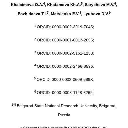
4
5
6
Khalaimova O.A.
, Khatamova Kh.A.
, Sarycheva M.V.
,
7
8
9
Pozhidaeva T.I.
, Matvienko E.V.
, Lyubova D.V.
1
ORCID: 0000-0002-3919-7045;
2
ORCID: 0000-0001-6013-2695;
3
ORCID: 0000-0002-5161-1253;
4
ORCID: 0000-0002-2466-8596;
5
ORCID: 0000-0002-0609-688X;
6
ORCID: 0000-0003-1128-6262;
1-9
Belgorod State National Research University, Belgorod,
Russia