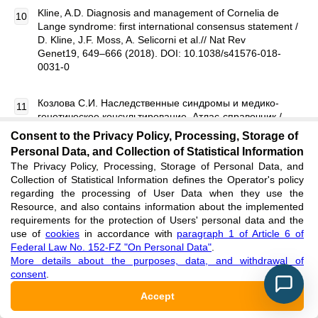
Kline, A.D. Diagnosis and management of Cornelia de
Lange syndrome: first international consensus statement /
D. Kline, J.F. Moss, A. Selicorni et al.// Nat Rev
Genet19, 649–666 (2018). DOI: 10.1038/s41576-018-
0031-0
Козлова С.И. Наследственные синдромы и медико-
генетическое консультирование. Атлас-справочник /
С.И. Козлова, И.С. Демикова, Е.С.Семанова. Изд.2-е
Consent to the Privacy Policy, Processing, Storage of
дополн.- М.:Практика, 1996- 416 стр. ISBN 5-88D01-D08-
Personal Data, and Collection of Statistical Information
2
The Privacy Policy, Processing, Storage of Personal Data, and
Collection of Statistical Information defines the Operator's policy
®
regarding the processing of User Data when they use the
OMIM
- Online Mendelian Inheritance in Man. [Electronic
Resource, and also contains information about the implemented
resource]. URL: https://clck.ru/amJJJ (accessed
requirements for the protection of Users' personal data and the
09.11.2021)
use of
cookies
in accordance with
paragraph 1 of Article 6 of
Federal Law No. 152-FZ "On Personal Data"
.
Carakushannsky G. The de Lange syndrome in one of
More details about the purposes, data, and withdrawal of
twins / G. Carakushannsky, C. Berthier // J Med Genet.
consent
.
1976 Oct;13(5):404-6. Doi: 10.1136/jmg.13.5.404. PMID:
Accept
1034016; PMCID: PMC1013450