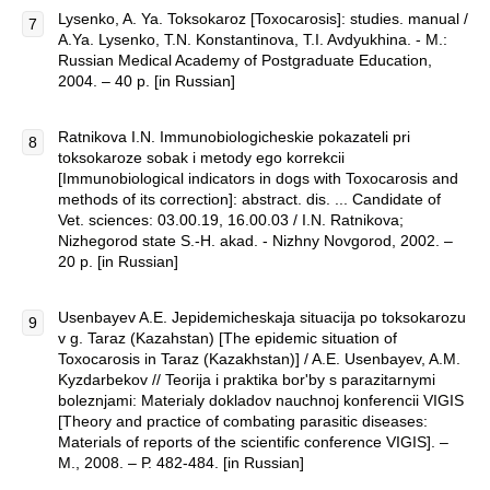
Lysenko, A. Ya. Toksokaroz [Toxocarosis]: studies. manual /
A.Ya. Lysenko, T.N. Konstantinova, T.I. Avdyukhina. - M.:
Russian Medical Academy of Postgraduate Education,
2004. – 40 p. [in Russian]
Ratnikova I.N. Immunobiologicheskie pokazateli pri
toksokaroze sobak i metody ego korrekcii
[Immunobiological indicators in dogs with Toxocarosis and
methods of its correction]: abstract. dis. ... Candidate of
Vet. sciences: 03.00.19, 16.00.03 / I.N. Ratnikova;
Nizhegorod state S.-H. akad. - Nizhny Novgorod, 2002. –
20 p. [in Russian]
Usenbayev A.E. Jepidemicheskaja situacija po toksokarozu
v g. Taraz (Kazahstan) [The epidemic situation of
Toxocarosis in Taraz (Kazakhstan)] / A.E. Usenbayev, A.M.
Kyzdarbekov // Teorija i praktika bor'by s parazitarnymi
boleznjami: Materialy dokladov nauchnoj konferencii VIGIS
[Theory and practice of combating parasitic diseases:
Materials of reports of the scientific conference VIGIS]. –
M., 2008. – Р. 482-484. [in Russian]