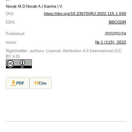
Novak M.D.
Novak A.I.
Kanina I.V.
DOI
:
https://doi.org/10.23670/IRJ.2022.115.1.049
EDN
:
BBCGDR
Published
:
2022/01/24
Issue
:
№ 1 (115), 2022
Rightholder: authors. License: Attribution 4.0 International (CC
BY 4.0)
PDF
Cite