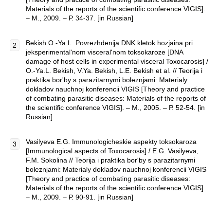
Materials of the reports of the scientific conference VIGIS].
– M., 2009. – Р. 34-37. [in Russian]
Bekish O.-Ya.L. Povrezhdenija DNK kletok hozjaina pri
jeksperimental'nom visceral'nom toksokaroze [DNA
damage of host cells in experimental visceral Toxocarosis] /
O.-Ya.L. Bekish, V.Ya. Bekish, L.E. Bekish et al. // Teorija i
praktika bor'by s parazitarnymi boleznjami: Materialy
dokladov nauchnoj konferencii VIGIS [Theory and practice
of combating parasitic diseases: Materials of the reports of
the scientific conference VIGIS]. – M., 2005. – Р. 52-54. [in
Russian]
Vasilyeva E.G. Immunologicheskie aspekty toksokaroza
[Immunological aspects of Toxocarosis] / E.G. Vasilyeva,
F.M. Sokolina // Teorija i praktika bor'by s parazitarnymi
boleznjami: Materialy dokladov nauchnoj konferencii VIGIS
[Theory and practice of combating parasitic diseases:
Materials of the reports of the scientific conference VIGIS].
– M., 2009. – Р. 90-91. [in Russian]