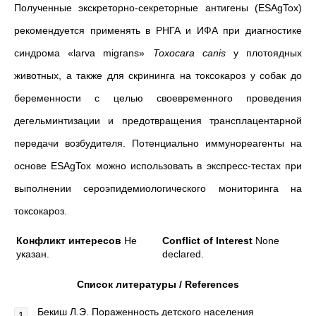
Полученные экскреторно-секреторные антигены (ESAgTox)
рекомендуется применять в РНГА и ИФА при диагностике
синдрома «larva migrans»
Toxocara
canis
у плотоядных
животных, а также для скрининга на токсокароз у собак до
беременности с целью своевременного проведения
дегельминтизации и предотвращения трансплацентарной
передачи возбудителя. Потенциально иммунореагенты на
основе ESAgTox можно использовать в экспресс-тестах при
выполнении сероэпидемиологического мониторинга на
токсокароз.
Конфликт интересов
Не
Conflict of Interest
None
указан.
declared.
Список литературы /
References
Бекиш Л.Э. Пораженность детского населения