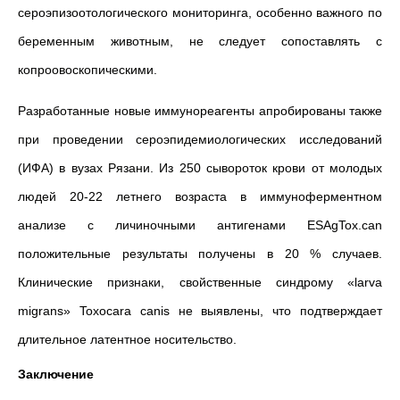
сероэпизоотологического мониторинга, особенно важного по
беременным животным, не следует сопоставлять с
копроовоскопическими.
Разработанные новые иммунореагенты апробированы также
при проведении сероэпидемиологических исследований
(ИФА) в вузах Рязани. Из 250 сывороток крови от молодых
людей 20-22 летнего возраста в иммуноферментном
анализе с личиночными антигенами ESAgTox.can
положительные результаты получены в 20 % случаев.
Клинические признаки, свойственные синдрому «larva
migrans» Toxocara canis не выявлены, что подтверждает
длительное латентное носительство.
Заключение