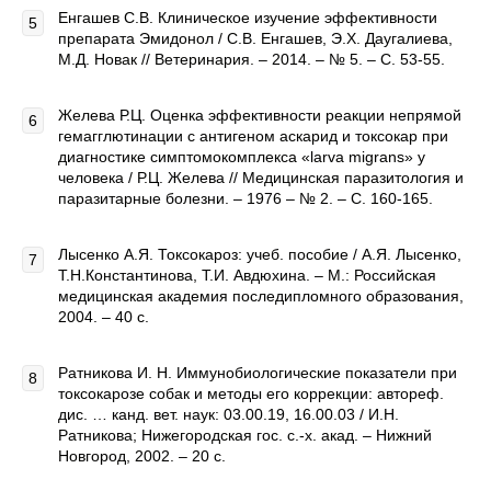
Енгашев С.В. Клиническое изучение эффективности
препарата Эмидонол / С.В. Енгашев, Э.Х. Даугалиева,
М.Д. Новак // Ветеринария. – 2014. – № 5. – С. 53-55.
Желева Р.Ц. Оценка эффективности реакции непрямой
гемагглютинации с антигеном аскарид и токсокар при
диагностике симптомокомплекса «larva migrans» у
человека / Р.Ц. Желева // Медицинская паразитология и
паразитарные болезни. – 1976 – № 2. – С. 160-165.
Лысенко А.Я. Токсокароз: учеб. пособие / А.Я. Лысенко,
Т.Н.Константинова, Т.И. Авдюхина. – М.: Российская
медицинская академия последипломного образования,
2004. – 40 с.
Ратникова И. Н. Иммунобиологические показатели при
токсокарозе собак и методы его коррекции: автореф.
дис. … канд. вет. наук: 03.00.19, 16.00.03 / И.Н.
Ратникова; Нижегородская гос. с.-х. акад. – Нижний
Новгород, 2002. – 20 с.