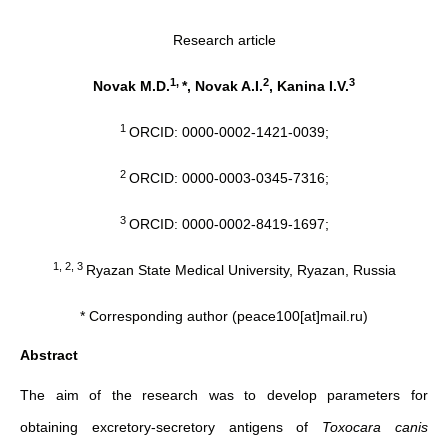
Research article
1,
2
3
Novak M.D.
*, Novak A.I.
, Kanina I.V.
1
ORCID: 0000-0002-1421-0039;
2
ORCID: 0000-0003-0345-7316;
3
ORCID: 0000-0002-8419-1697;
1, 2, 3
Ryazan State Medical University, Ryazan, Russia
* Corresponding author (peace100[at]mail.ru)
Abstract
The aim of the research was to develop parameters for
obtaining excretory-secretory antigens of
Toxocara canis