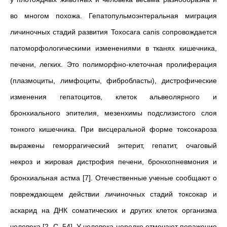
во многом похожа. Гепатопульмоэнтеральная миграция
личиночных стадий развития Toxocara canis сопровождается
патоморфологическими изменениями в тканях кишечника,
печени, легких. Это полиморфно-клеточная пролиферация
(плазмоциты, лимфоциты, фибробласты), дистрофические
изменения гепатоцитов, клеток альвеолярного и
бронхиального эпителия, мезенхимы подслизистого слоя
тонкого кишечника. При висцеральной форме токсокароза
выражены геморрагический энтерит, гепатит, очаговый
некроз и жировая дистрофия печени, бронхопневмония и
бронхиальная астма [7]. Отечественные ученые сообщают о
повреждающем действии личиночных стадий токсокар и
аскарид на ДНК соматических и других клеток организма
человека [2, С. 54]. У человека нередко отмечают поражение