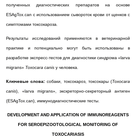
полученных диагностических препаратов на основе
ESAgTox.can с использованием сывороток крови от щенков с
симптомами токсокароза.
Результаты исследований применяются в ветеринарной
практике и потенциально могут быть использованы в
разработке экспресс-тестов для диагностики синдрома «larva
migrans»
Toxocara
canis
у человека.
Ключевые слова:
собаки, токсокароз, токсокары (
Toxocara
canis
), «larva migrans», экскреторно-секреторный антиген
(ESAgTox.can), иммунодиагностические тесты.
DEVELOPMENT AND APPLICATION OF IMMUNOREAGENTS
FOR SEROEPIZOOTOLOGICAL MONITORING OF
TOXOCARIASIS