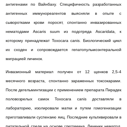
антигенами по Вайнбаху. Специфичность разработанных
антигенных иммунореагентов выясняли в опыте с
сыворотками крови поросят, спонтанно инвазированных
нематодами Ascaris suum из подотряда Ascaridata, к
которому принадлежат Toxocara canis. Биологический цикл
их сходен и сопровождается гепатопульмоэнтеральной
миграцией личинок.
Инвазионный материал получен от 12 щенков 2,5-4
месячного возраста, спонтанно зараженных токсокарами.
После дегельминтизации с применением препарата Пирадек
половозрелых самок Toxocara canis доставляли в
лабораторию, изолировали матки и путем гомогенизации
приготавливали суспензию яиц. Последние культивировали в
питательной среде на основе глютамина. Личинки нематод,