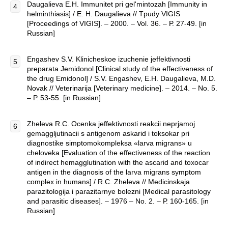
Daugalieva E.H. Immunitet pri gel'mintozah [Immunity in
helminthiasis] / E. H. Daugalieva // Tpudy VIGIS
[Proceedings of VIGIS]. – 2000. – Vol. 36. – Р. 27-49. [in
Russian]
Engashev S.V. Klinicheskoe izuchenie jeffektivnosti
preparata Jemidonol [Clinical study of the effectiveness of
the drug Emidonol] / S.V. Engashev, E.H. Daugalieva, M.D.
Novak // Veterinarija [Veterinary medicine]. – 2014. – No. 5.
– Р. 53-55. [in Russian]
Zheleva R.C. Ocenka jeffektivnosti reakcii neprjamoj
gemaggljutinacii s antigenom askarid i toksokar pri
diagnostike simptomokompleksa «larva migrans» u
cheloveka [Evaluation of the effectiveness of the reaction
of indirect hemagglutination with the ascarid and toxocar
antigen in the diagnosis of the larva migrans symptom
complex in humans] / R.C. Zheleva // Medicinskaja
parazitologija i parazitarnye bolezni [Medical parasitology
and parasitic diseases]. – 1976 – No. 2. – Р. 160-165. [in
Russian]