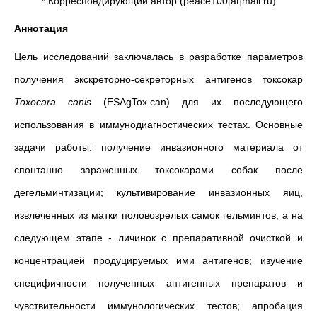
* Корреспондирующий автор (peace100[at]mail.ru)
Аннотация
Цель исследований заключалась в разработке параметров
получения экскреторно-секреторных антигенов токсокар
Toxocara
canis
(ESAgTox.can) для их последующего
использования в иммунодиагностических тестах. Основные
задачи работы: получение инвазионного материала от
спонтанно зараженных токсокарами собак после
дегельминтизации; культивирование инвазионных яиц,
извлеченных из матки половозрелых самок гельминтов, а на
следующем этапе - личинок с препаративной очисткой и
концентрацией продуцируемых ими антигенов; изучение
специфичности полученных антигенных препаратов и
чувствительности иммунологических тестов; апробация