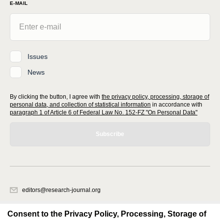
E-MAIL
Issues
News
By clicking the button, I agree with
the privacy policy, processing, storage of
personal data, and collection of statistical information
in accordance with
paragraph 1 of Article 6 of Federal Law No. 152-FZ "On Personal Data"
Subscribe
editors@research-journal.org
620066, Sverdlovsk region, Yekaterinburg, st. Akademicheskaya, 11A,
office 1
Consent to the Privacy Policy, Processing, Storage of