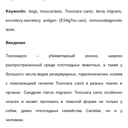
Keywords:
dogs, toxocariasis,
Toxocara canis
, larva migrans,
excretory-secretory antigen (ESAgTox.can), immunodiagnostic
tests.
Введение
Токсокароз – убиквитарный зооноз, широко
распространенный среди плотоядных животных, а также у
большого числа видов резервуарных, паратенических хозяев
с локализацией личинок
Toxocara
canis
в разных тканях и
органах. Синдром «larva migrans» Toxocara canis особенно
опасен и может протекать в тяжелой форме не только у
собак, диких плотоядных семейства
Canidae
, но и у
человека.