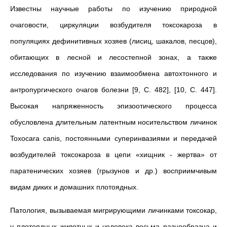
Известны научные работы по изучению природной
очаговости, циркуляции возбудителя токсокароза в
популяциях дефинитивных хозяев (лисиц, шакалов, песцов),
обитающих в лесной и лесостепной зонах, а также
исследования по изучению взаимообмена автохтонного и
антропургического очагов болезни [9, С. 482], [10, С. 447].
Высокая напряженность эпизоотического процесса
обусловлена длительным латентным носительством личинок
Toxocara canis, постоянными суперинвазиями и передачей
возбудителей токсокароза в цепи «хищник - жертва» от
паратенических хозяев (грызунов и др.) восприимчивым
видам диких и домашних плотоядных.
Патология, вызываемая мигрирующими личинками токсокар,
у плотоядных животных и человека весьма разнообразна и