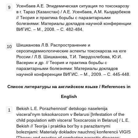
Усенбаев А.Е. Эпидемическая ситуация по токсокарозу
в г. Тараз (Казахстан) / А.Е. Усенбаев, А.М. Кыздарбеков
// Теория и практика борьбы с паразитарными
болезнями: Материалы докладов научной конференции
ВИГИС. – М., 2008. – С. 482-484.
Шишканова Л.В. Распространение и
сероэпидемиологические аспекты токсокароза на юге
России / Л.В. Шишканова, Т.И. Твердохлебова, Ю.И.
Васерин и др. // Теория и практика борьбы с
паразитарными болезнями: Материалы докладов
научной конференции ВИГИС. – М., 2009. – С. 445-448.
Список литературы на английском языке /
References
in
English
Bekish L.E. Porazhennost' detskogo naselenija
visceral'nym toksokarozom v Belarusi [Infestation of the
child population with visceral Toxocarosis in Belarus] / L.E.
Bekish // Teorija i praktika bor'by s parazitarnymi
boleznjami: Materialy dokladov nauchnoj konferencii VIGIS
[Theory and practice of combating parasitic diseases: