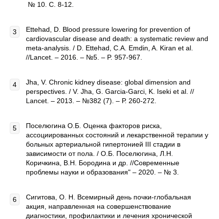
№ 10. С. 8-12.
Ettehad, D. Blood pressure lowering for prevention of
cardiovascular disease and death: a systematic review and
meta-analysis. / D. Ettehad, C.A. Emdin, A. Kiran et al.
//Lancet. – 2016. – №5. – P. 957-967.
Jha, V. Chronic kidney disease: global dimension and
perspectives. / V. Jha, G. Garcia-Garci, K. Iseki et al. //
Lancet. – 2013. – №382 (7). – Р. 260-272.
Поселюгина О.Б. Оценка факторов риска,
ассоциированных состояний и лекарственной терапии у
больных артериальной гипертонией III стадии в
зависимости от пола. / О.Б. Поселюгина, Л.Н.
Коричкина, В.Н. Бородина и др. //Современные
проблемы науки и образования" – 2020. – № 3.
Сигитова, О. Н. Всемирный день почки-глобальная
акция, направленная на совершенствование
диагностики, профилактики и лечения хронической