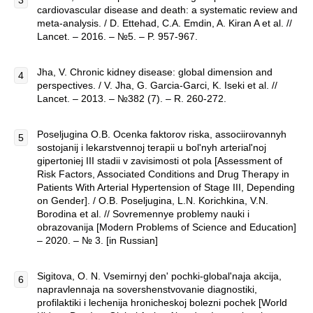
cardiovascular disease and death: a systematic review and
meta-analysis. / D. Ettehad, C.A. Emdin, A. Kiran A et al. //
Lancet. – 2016. – №5. – P. 957-967.
Jha, V. Chronic kidney disease: global dimension and
perspectives. / V. Jha, G. Garcia-Garci, K. Iseki et al. //
Lancet. – 2013. – №382 (7). – R. 260-272.
Poseljugina O.B. Ocenka faktorov riska, associirovannyh
sostojanij i lekarstvennoj terapii u bol'nyh arterial'noj
gipertoniej III stadii v zavisimosti ot pola [Assessment of
Risk Factors, Associated Conditions and Drug Therapy in
Patients With Arterial Hypertension of Stage III, Depending
on Gender]. / O.B. Poseljugina, L.N. Korichkina, V.N.
Borodina et al. // Sovremennye problemy nauki i
obrazovanija [Modern Problems of Science and Education]
– 2020. – № 3. [in Russian]
Sigitova, O. N. Vsemirnyj den' pochki-global'naja akcija,
napravlennaja na sovershenstvovanie diagnostiki,
profilaktiki i lechenija hronicheskoj bolezni pochek [World