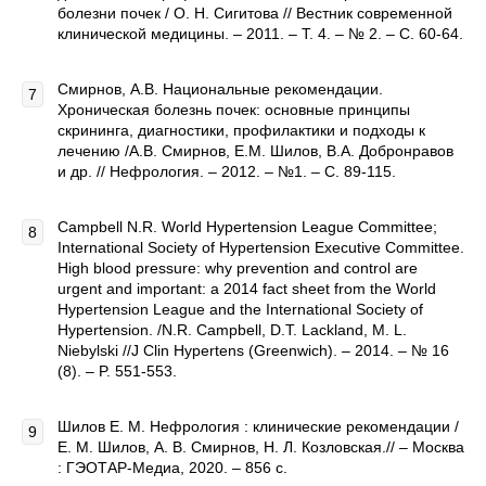
болезни почек / О. Н. Сигитова // Вестник современной
клинической медицины. – 2011. – Т. 4. – № 2. – С. 60-64.
Смирнов, А.В. Национальные рекомендации.
Хроническая болезнь почек: основные принципы
скрининга, диагностики, профилактики и подходы к
лечению /А.В. Смирнов, Е.М. Шилов, В.А. Добронравов
и др. // Нефрология. – 2012. – №1. – С. 89-115.
Campbell N.R. World Hypertension League Committee;
International Society of Hypertension Executive Committee.
High blood pressure: why prevention and control are
urgent and important: a 2014 fact sheet from the World
Hypertension League and the International Society of
Hypertension. /N.R. Campbell, D.T. Lackland, M. L.
Niebylski //J Clin Hypertens (Greenwich). – 2014. – № 16
(8). – P. 551-553.
Шилов Е. М. Нефрология : клинические рекомендации /
Е. М. Шилов, А. В. Смирнов, Н. Л. Козловская.// – Москва
: ГЭОТАР-Медиа, 2020. – 856 с.