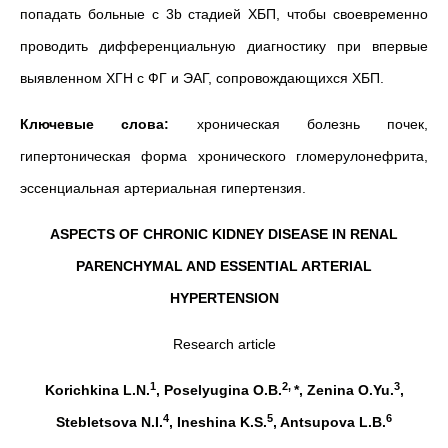
попадать больные с 3b стадией ХБП, чтобы своевременно
проводить дифференциальную диагностику при впервые
выявленном ХГН с ФГ и ЭАГ, сопровождающихся ХБП.
Ключевые слова:
хроническая болезнь почек,
гипертоническая форма хронического гломерулонефрита,
эссенциальная артериальная гипертензия.
ASPECTS OF CHRONIC KIDNEY DISEASE IN RENAL
PARENCHYMAL AND ESSENTIAL ARTERIAL
HYPERTENSION
Research article
1
2,
3
Korichkina L.N.
, Poselyugina O.B.
*, Zenina O.Yu.
,
4
5
6
Stebletsova N.I.
, Ineshina K.S.
, Antsupova L.B.