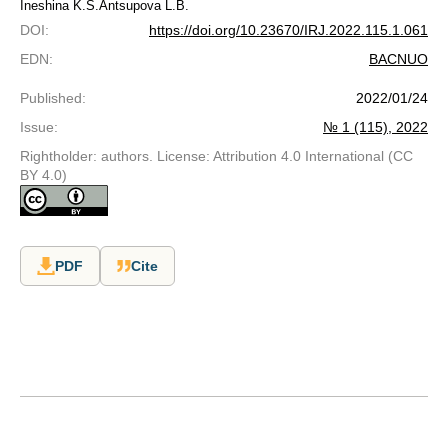
Ineshina K.S.
Antsupova L.B.
DOI
:
https://doi.org/10.23670/IRJ.2022.115.1.061
EDN
:
BACNUO
Published
:
2022/01/24
Issue
:
№ 1 (115), 2022
Rightholder: authors. License: Attribution 4.0 International (CC
BY 4.0)
PDF
Cite