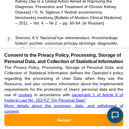
Kidney Day Is a Global Action Aimed at Improving the
Diagnosis, Prevention and Treatment of Chronic Kidney
Disease] / O. N. Sigitova // Vestnik sovremennoj
klinicheskoj mediciny [Bulletin of Modern Clinical Medicine].
– 2011. – Vol. 4. – № 2. – pp. 60-64. [in Russian]
Smirnov, A.V. Nacional'nye rekomendacii. Hronicheskaja
bolezn' pochek: osnovnye principy skrininga, diagnostiki,
profilaktiki i podhody k lecheniju [National
Recommendations. Chronic Kidney Disease: Basic
Consent to the Privacy Policy, Processing, Storage of
Principles of Screening, Diagnosis, Prevention and
Personal Data, and Collection of Statistical Information
Approaches to Treatment] / A.V. Smirnov, E.M. Shilov, V.A.
The Privacy Policy, Processing, Storage of Personal Data, and
Dobronravov et al. // Nefrologija [Nephrology]. – 2012. –
Collection of Statistical Information defines the Operator's policy
№1. – pp. 89-115. [in Russian]
regarding the processing of User Data when they use the
Resource, and also contains information about the implemented
requirements for the protection of Users' personal data and the
Campbell N.R. World Hypertension League Committee;
use of
cookies
in accordance with
paragraph 1 of Article 6 of
International Society of Hypertension Executive Committee.
Federal Law No. 152-FZ "On Personal Data"
.
High blood pressure: why prevention and control are
More details about the purposes, data, and withdrawal of
urgent and important: a 2014 fact sheet from the World
consent
.
Hypertension League and the International Society of
Hypertension. /N.R. Campbell, D.T. Lackland, M. L.
Accept
Niebylski //J Clin Hypertens (Greenwich). – 2014. – № 16