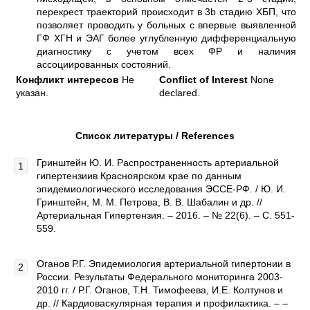
перекрест траекторий происходит в 3b cтадию ХБП, что
позволяет проводить у больных с впервые выявленной
ГФ ХГН и ЭАГ более углубленную дифференциальную
диагностику с учетом всех ФР и наличия
ассоциированных состояний.
Конфликт интересов
Не
Conflict of Interest
None
указан.
declared.
Список литературы / References
Гринштейн Ю. И. Распространенность артериальной
гипертензиив Красноярском крае по данным
эпидемиологического исследования ЭССЕ-РФ. / Ю. И.
Гринштейн, М. М. Петрова, В. В. Шабалин и др. //
Артериальная Гипертензия. – 2016. – № 22(6). – С. 551-
559.
Оганов Р.Г. Эпидемиология артериальной гипертонии в
России. Результаты Федерального мониторинга 2003-
2010 гг. / Р.Г. Оганов, Т.Н. Тимофеева, И.Е. Колтунов и
др. // Кардиоваскулярная терапия и профилактика. – –