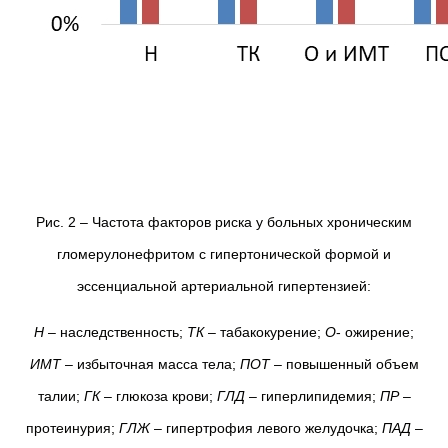
Рис. 2 – Частота факторов риска у больных хроническим
гломерулонефритом с гипертонической формой и
эссенциальной артериальной гипертензией:
Н
– наследственность;
ТК
– табакокурение;
О
- ожирение;
ИМТ
– избыточная масса тела;
ПОТ
– повышенный объем
талии;
ГК
– глюкоза крови;
ГЛД
– гиперлипидемия;
ПР
–
протеинурия;
ГЛЖ
– гипертрофия левого желудочка;
ПАД
–