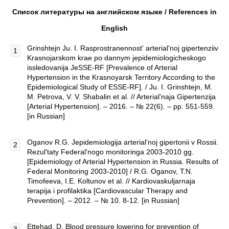
Список литературы на английском языке /
References
in
English
Grinshtejn Ju. I. Rasprostranennost' arterial'noj gipertenziiv
Krasnojarskom krae po dannym jepidemiologicheskogo
issledovanija JeSSE-RF [Prevalence of Arterial
Hypertension in the Krasnoyarsk Territory According to the
Epidemiological Study of ESSE-RF]. / Ju. I. Grinshtejn, M.
M. Petrova, V. V. Shabalin et al. // Arterial'naja Gipertenzija
[Arterial Hypertension]. – 2016. – № 22(6). – pp. 551-559.
[in Russian]
Oganov R.G. Jepidemiologija arterial'noj gipertonii v Rossii.
Rezul'taty Federal'nogo monitoringa 2003-2010 gg.
[Epidemiology of Arterial Hypertension in Russia. Results of
Federal Monitoring 2003-2010] / R.G. Oganov, T.N.
Timofeeva, I.E. Koltunov et al. // Kardiovaskuljarnaja
terapija i profilaktika [Cardiovascular Therapy and
Prevention]. – 2012. – № 10. 8-12. [in Russian]
Ettehad, D. Blood pressure lowering for prevention of