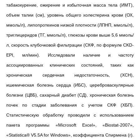
табакокурение, ожирение и избыточная масса тела (ИМТ),
объем талии (см), уровень общего холестерина крови (ОХ,
ммоль/л), липопротеинов низкой плотности (ЛПНП, ммоль/л),
триглицеридов (ТГ, ммоль/л), глюкозы крови выше 5,6 ммоль/
л, скорость клубочковой фильтрации (СКФ, по формуле CKD-
EPI, мл/мин). Исследовали наличие и частоту
ассоциированных клинических состояний, таких как
хроническая сердечная недостаточность, (ХСН),
ишемическая болезнь сердца (ИБС), цереброваскулярные
болезни (ЦВБ), сахарный диабет (СД), хроническая болезнь
почек по стадии заболевания с учетом СКФ (ХБП).
Статистическую обработку проводили с использованием
пакета программы «Microsoft Excel», «Biostat-2007»,
«Statistiсa® V5.5A for Windows», коэффициента Спирмена (r).