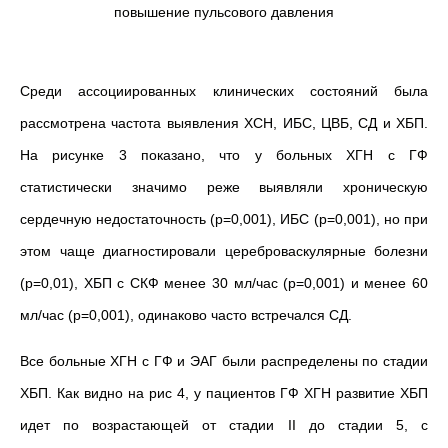
повышение пульсового давления
Среди ассоциированных клинических состояний была
рассмотрена частота выявления ХСН, ИБС, ЦВБ, СД и ХБП.
На рисунке 3 показано, что у больных ХГН с ГФ
статистически значимо реже выявляли хроническую
сердечную недостаточность (р=0,001), ИБС (р=0,001), но при
этом чаще диагностировали цереброваскулярные болезни
(р=0,01), ХБП с СКФ менее 30 мл/час (р=0,001) и менее 60
мл/час (р=0,001), одинаково часто встречался СД.
Все больные ХГН с ГФ и ЭАГ были распределены по стадии
ХБП. Как видно на рис 4, у пациентов ГФ ХГН развитие ХБП
идет по возрастающей от стадии II до стадии 5, с