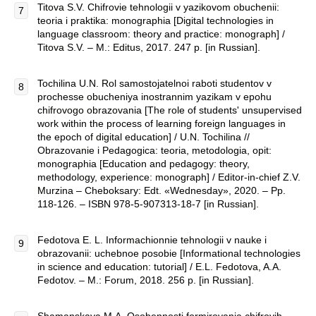
Titova S.V. Chifrovie tehnologii v yazikovom obuchenii:
teoria i praktika: monographia [Digital technologies in
language classroom: theory and practice: monograph] /
Titova S.V. – M.: Editus, 2017. 247 p. [in Russian].
Tochilina U.N. Rol samostojatelnoi raboti studentov v
prochesse obucheniya inostrannim yazikam v epohu
chifrovogo obrazovania [The role of students' unsupervised
work within the process of learning foreign languages in
the epoch of digital education] / U.N. Tochilina //
Obrazovanie i Pedagogica: teoria, metodologia, opit:
monographia [Education and pedagogy: theory,
methodology, experience: monograph] / Editor-in-chief Z.V.
Murzina – Cheboksary: Edt. «Wednesday», 2020. – Pp.
118-126. – ISBN 978-5-907313-18-7 [in Russian].
Fedotova E. L. Informachionnie tehnologii v nauke i
obrazovanii: uchebnoe posobie [Informational technologies
in science and education: tutorial] / E.L. Fedotova, A.A.
Fedotov. – M.: Forum, 2018. 256 p. [in Russian].