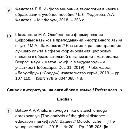
Федотова Е.Л. Информационные технологии в науке и
образовании: учебное пособие / Е.Л. Федотова, А.А.
Федотов. – М.: Форум, 2018. – 256 с.
Шаманская М.А. Особенности формирования
цифровых навыков в преподавании иностранного языка
в вузе / М.А. Шаманская // Развитие и распространение
лучшего опыта в сфере формирования цифровых
навыков в образовательной организации : материалы
Всерос. науч. - метод. конф. с международным
участием (Чебоксары, Dec 31, 2019).– Чебоксары:
«Лару-тăру» («Среда») издательство çурчě, 2019. – pp.
107-110. – ISBN 978-5-6044068-7-8.
Список литературы на английском языке /
References
in
English
Bataev A.V. Analiz mirovogo rinka distanchionnogo
obrazovaniya [The analysis of the global distance
education market] / A.V. Bataev // Molodoi uchenii [The
young scientist]. – 2015. - № 20. – Pp. 205-208. [in