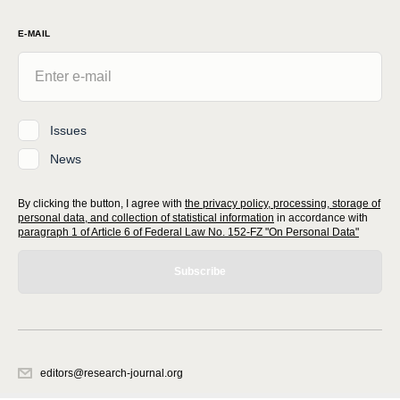
E-MAIL
Issues
News
By clicking the button, I agree with
the privacy policy, processing, storage of
personal data, and collection of statistical information
in accordance with
paragraph 1 of Article 6 of Federal Law No. 152-FZ "On Personal Data"
Subscribe
editors@research-journal.org
620066, Sverdlovsk region, Yekaterinburg, st. Akademicheskaya, 11A,