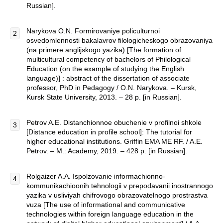
Russian].
Narykova O.N. Formirovaniye policulturnoi
osvedomlennosti bakalavrov filologicheskogo obrazovaniya
(na primere anglijskogo yazika) [The formation of
multicultural competency of bachelors of Philological
Education (on the example of studying the English
language)] : abstract of the dissertation of associate
professor, PhD in Pedagogy / O.N. Narykova. – Kursk,
Kursk State University, 2013. – 28 p. [in Russian].
Petrov A.E. Distanchionnoe obuchenie v profilnoi shkole
[Distance education in profile school]: The tutorial for
higher educational institutions. Griffin EMA ME RF. / A.E.
Petrov. – M.: Academy, 2019. – 428 p. [in Russian].
Rolgaizer A.A. Ispolzovanie informachionno-
kommunikachioonih tehnologii v prepodavanii inostrannogo
yazika v usliviyah chifrovogo obrazovatelnogo prostrastva
vuza [The use of informational and communicative
technologies within foreign language education in the