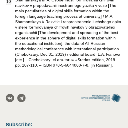
Shamanskaya M.A. Osobennosti formirovania chifrovih
navikov v prepodavanii inostrannogo yazika v vuze [The
main peculiarities of digital skills formation within the
foreign language teaching process at university] / M.A.
Shamanskaya // Razvitie i rasprostranenie luchshego opita
v sfere formirovaniya chifrovih navikov v obrazovatelnoi
organizachii [The development and spreading of the best
experience in the sphere of digital skills formation within
the educational institution]: the data of All-Russian
methodological conference with international participation.
(Cheboksary, Dec 31, 2019) / editorial board: L.А. Ivanova
[etc.] – Cheboksary: «Laru-taru» «Sreda» edition, 2019 –
pp. 107-110. – ISBN 978-5-6044068-7-8. [in Russian].
Subscribe
: