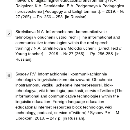
network of digital higher educational environment] / A.A.
Rolgaizer, K.A. Demidenko, E.A. Podgornaya // Pedagogica
i prosveshenie [Pedagogy and Enlightenment]. – 2019. - №
27 (265). – Pp. 256 – 258. [in Russian].
Strelnikova N.A. Informachionno-kommunikativnie
tehnologii v obuchenii ustnoi rechi [The informational and
communicative technologies within the oral speech
training] / N.A. Strelnikova // Molodoi uchenii [Direct Text //
Young teacher]. – 2019. - № 27 (265). – Pp. 256-258. [in
Russian].
Sysoev P.V. Informachionnie i kommunikachionnie
tehnologii v lingvisticheskom obrazovanii. Obuchenie
inostrannomu yaziku: uchebnie internet-resursi, blok-
tehnologiya, viki-tehnologia, podkasti, servis «Twitter» [The
informational and communicative technologies within the
linguistic education. Foreign language education:
educational internet resources block technology, wiki
technology, podcast, service «Twitter»] / Sysoev P.V. – M.:
Librokom, 2019. – 247 p. [in Russian].